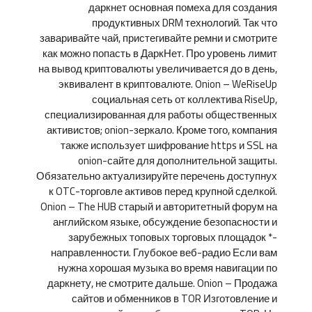
даркнет основная помеха для создания
продуктивных DRM технологий. Так что
заваривайте чай, пристегивайте ремни и смотрите
как можно попасть в ДаркНет. Про уровень лимит
на вывод криптовалюты увеличивается до в день,
эквивалент в криптовалюте. Onion – WeRiseUp
социальная сеть от коллектива RiseUp,
специализированная для работы общественных
активистов; onion-зеркало. Кроме того, компания
также использует шифрование https и SSL на
onion-сайте для дополнительной защиты.
Обязательно актуализируйте перечень доступнух
к OTC-торговле активов перед крупной сделкой.
Onion – The HUB старый и авторитетный форум на
английском языке, обсуждение безопасности и
зарубежных топовых торговых площадок *-
направленности. Глубокое веб-радио Если вам
нужна хорошая музыка во время навигации по
даркнету, не смотрите дальше. Onion – Продажа
сайтов и обменников в TOR Изготовление и