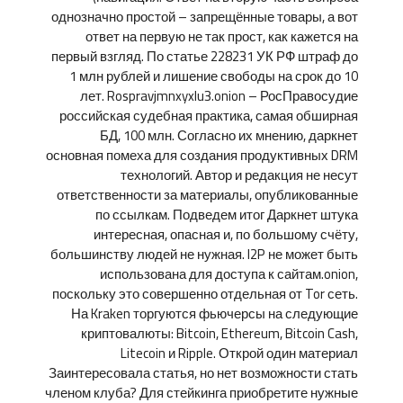
однозначно простой – запрещённые товары, а вот
ответ на первую не так прост, как кажется на
первый взгляд. По статье 228231 УК РФ штраф до
1 млн рублей и лишение свободы на срок до 10
лет. Rospravjmnxyxlu3.onion – РосПравосудие
российская судебная практика, самая обширная
БД, 100 млн. Согласно их мнению, даркнет
основная помеха для создания продуктивных DRM
технологий. Автор и редакция не несут
ответственности за материалы, опубликованные
по ссылкам. Подведем итог Даркнет штука
интересная, опасная и, по большому счёту,
большинству людей не нужная. I2P не может быть
использована для доступа к сайтам.onion,
поскольку это совершенно отдельная от Tor сеть.
На Kraken торгуются фьючерсы на следующие
криптовалюты: Bitcoin, Ethereum, Bitcoin Cash,
Litecoin и Ripple. Открой один материал
Заинтересовала статья, но нет возможности стать
членом клуба? Для стейкинга приобретите нужные