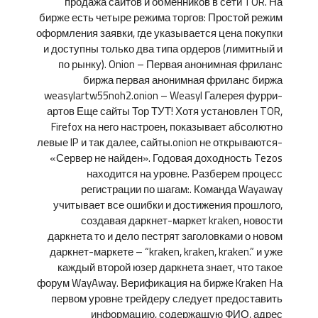
продажа сайтов и обменников в сети TOR. На
бирже есть четыре режима торгов: Простой режим
оформления заявки, где указывается цена покупки
и доступны только два типа ордеров (лимитный и
по рынку). Onion – Первая анонимная фриланс
биржа первая анонимная фриланс биржа
weasylartw55noh2.onion – Weasyl Галерея фурри-
артов Еще сайты Тор ТУТ! Хотя установлен TOR,
Firefox на него настроен, показывает абсолютно
левые IP и так далее, сайты.onion не открываются-
«Сервер не найден». Годовая доходность Tezos
находится на уровне. Разберем процесс
регистрации по шагам:. Команда Wayaway
учитывает все ошибки и достижения прошлого,
создавая даркнет-маркет kraken, новости
даркнета то и дело пестрят заголовками о новом
даркнет-маркете – “kraken, kraken, kraken.” и уже
каждый второй юзер даркнета знает, что такое
форум WayAway. Верификация на бирже Kraken На
первом уровне трейдеру следует предоставить
информацию, содержащую ФИО, адрес