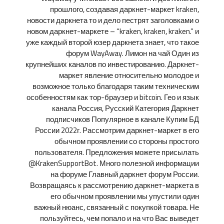
прошлого, создавая даркнет-маркет kraken,
новости даркнета то и дело пестрят заголовками о
новом даркнет-маркете – “kraken, kraken, kraken.” и
уже каждый второй юзер даркнета знает, что такое
форум WayAway. Лимон на чай Один из
крупнейших каналов по инвестированию. Даркнет-
маркет явление относительно молодое и
возможное только благодаря таким техническим
особенностям как тор-браузер и bitcoin. Гео и язык
канала Россия, Русский Категория Даркнет
подписчиков Популярное в канале Купим БД
России 2022г. Рассмотрим даркнет-маркет в его
обычном проявлении со стороны простого
пользователя. Предложения можете присылать
@KrakenSupportBot. Много полезной информации
на форуме Главный даркнет форум России.
Возвращаясь к рассмотрению даркнет-маркета в
его обычном проявлении мы упустили один
важный нюанс, связанный с покупкой товара. Не
пользуйтесь, чем попало и на что Вас выведет