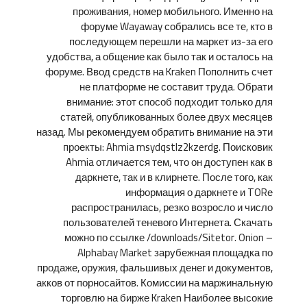
проживания, номер мобильного. Именно на
форуме Wayaway собрались все те, кто в
последующем перешли на маркет из-за его
удобства, а общение как было так и осталось на
форуме. Ввод средств на Kraken Пополнить счет
не платформе не составит труда. Обрати
внимание: этот способ подходит только для
статей, опубликованных более двух месяцев
назад. Мы рекомендуем обратить внимание на эти
проекты: Ahmia msydqstlz2kzerdg. Поисковик
Ahmia отличается тем, что он доступен как в
даркнете, так и в клирнете. После того, как
информация о даркнете и TORе
распространилась, резко возросло и число
пользователей теневого Интернета. Скачать
можно по ссылке /downloads/Sitetor. Onion –
Alphabay Market зарубежная площадка по
продаже, оружия, фальшивых денег и документов,
акков от порносайтов. Комиссии на маржинальную
торговлю на бирже Kraken Наиболее высокие