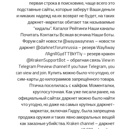
первая строка в поисковике, чаще всего это
подставные сайты, которые заберут Ваши деньги
и никаких надежд на их возврат не будет, на таких
даркнет-маркетах обитают так называемые
“кидалы”. Каталог Рейтинги Наши каналы
Почитать Контакты Всякая всячина Наши боты.
Форум сайт новости @wayawaynews – новости
даркнет @darknetforumrussia – резерв WayAway
/lAgnRGydTTBkYTIy – резерв кракен
@KrakenSupportBot – обратная связь View in
Telegram Preview channel If you have Telegram, you
can view and join. Купить можно было что угодно, от
сим-карты до килограммов запрещённого товара.
Птичка поселилась с кайфом. Моменталки,
круглосуточная. Как уже писали ранее, на
официальный сайтах даркнет можно было найти
что угодно, но даже на самых крупных даркнет-
маркетах, включая Гидру, была запрещена
продажа оружия и таких явно аморальных вещей
как заказные убийства. Kraken channel – даркнет