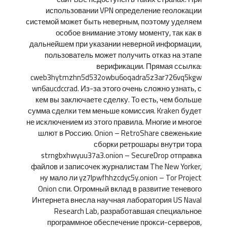
использовании VPN определение геолокации
системой может быть неверным, поэтому уделяем
особое внимание этому моменту, так как в
дальнейшем при указании неверной информации,
пользователь может получить отказ на этапе
верификации. Прямая ссылка:
cweb3hytmzhn5d532owbu6oqadra5z3ar726vq5kgw
wn6aucdccrad. Из-за этого очень сложно узнать, с
кем вы заключаете сделку. То есть, чем больше
сумма сделки тем меньше комиссия. Kraken будет
не исключением из этого правила. Многие и многое
шлют в Россию. Onion – RetroShare свеженькие
сборки ретрошары внутри тора
strngbxhwyuu37a3.onion – SecureDrop отправка
файлов и записочек журналистам The New Yorker,
ну мало ли yz7lpwfhhzcdyc5y.onion – Tor Project
Onion спи. Огромный вклад в развитие теневого
Интернета внесла научная лаборатория US Naval
Research Lab, разработавшая специальное
программное обеспечение прокси-серверов,