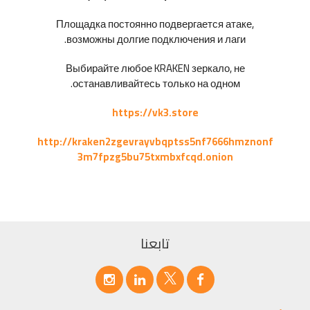
Площадка постоянно подвергается атаке,
возможны долгие подключения и лаги.
Выбирайте любое KRAKEN зеркало, не
останавливайтесь только на одном.
https://vk3.store
http://kraken2zgevrayvbqptss5nf7666hmznonf
3m7fpzg5bu75txmbxfcqd.onion
تابعنا