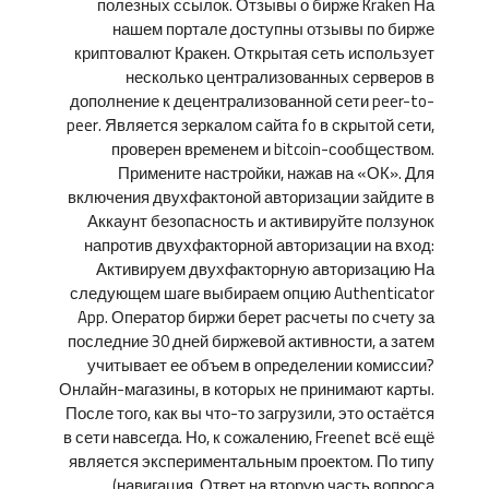
полезных ссылок. Отзывы о бирже Kraken На
нашем портале доступны отзывы по бирже
криптовалют Кракен. Открытая сеть использует
несколько централизованных серверов в
дополнение к децентрализованной сети peer-to-
peer. Является зеркалом сайта fo в скрытой сети,
проверен временем и bitcoin-сообществом.
Примените настройки, нажав на «ОК». Для
включения двухфактоной авторизации зайдите в
Аккаунт безопасность и активируйте ползунок
напротив двухфакторной авторизации на вход:
Активируем двухфакторную авторизацию На
следующем шаге выбираем опцию Authenticator
App. Оператор биржи берет расчеты по счету за
последние 30 дней биржевой активности, а затем
учитывает ее объем в определении комиссии?
Онлайн-магазины, в которых не принимают карты.
После того, как вы что-то загрузили, это остаётся
в сети навсегда. Но, к сожалению, Freenet всё ещё
является экспериментальным проектом. По типу
(навигация. Ответ на вторую часть вопроса