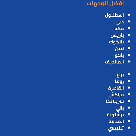
أفضل الوجهات
اسطنبول
دبي
مكة
باريس
بانكوك
لندن
باكو
المالديف
براغ
روما
القاهرة
مراكش
سريلانكا
بالي
برشلونة
المنامة
تبليسي