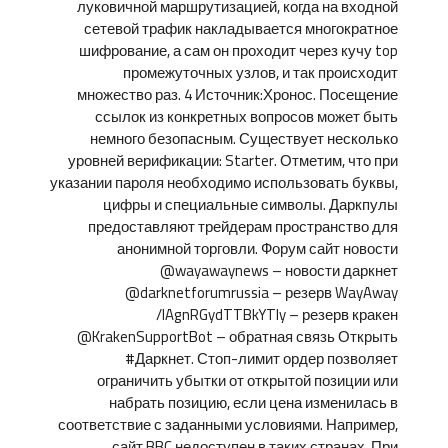
луковичной маршрутизацией, когда на входной
сетевой трафик накладывается многократное
шифрование, а сам он проходит через кучу top
промежуточных узлов, и так происходит
множество раз. 4 Источник:Хронос. Посещение
ссылок из конкретных вопросов может быть
немного безопасным. Существует несколько
уровней верификации: Starter. Отметим, что при
указании пароля необходимо использовать буквы,
цифры и специальные символы. Даркпулы
предоставляют трейдерам пространство для
анонимной торговли. Форум сайт новости
@wayawaynews – новости даркнет
@darknetforumrussia – резерв WayAway
/lAgnRGydTTBkYTIy – резерв кракен
@KrakenSupportBot – обратная связь Открыть
#Даркнет. Стоп-лимит ордер позволяет
ограничить убытки от открытой позиции или
набрать позицию, если цена изменилась в
соответствие с заданными условиями. Например,
сайт BBC недоступен в таких странах. При