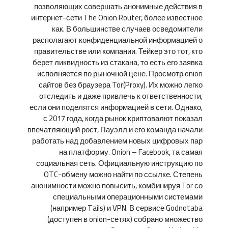
позволяющих совершать анонимные действия в
интернет-сети The Onion Router, более известное
как. В большинстве случаев осведомители
располагают конфиденциальной информацией о
правительстве или компании. Тейкер это тот, кто
берет ликвидность из стакана, то есть его заявка
исполняется по рыночной цене. Просмотр.onion
сайтов без браузера Tor(Proxy). Их можно легко
отследить и даже привлечь к ответственности,
если они поделятся информацией в сети. Однако,
с 2017 года, когда рынок криптовалют показал
впечатляющий рост, Пауэлл и его команда начали
работать над добавлением новых цифровых пар
на платформу. Onion – Facebook, та самая
социальная сеть. Официальную инструкцию по
OTC-обмену можно найти по ссылке. Степень
анонимности можно повысить, комбинируя Tor со
специальными операционными системами
(например Tails) и VPN. В сервисе Godnotaba
(доступен в onion-сетях) собрано множество