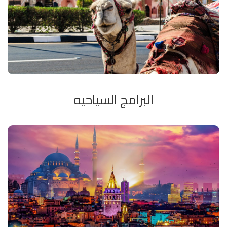
تنظيم الرحله من حيث الإنتقالات و الإقامه و الزيارات و الوجبات و
ذلك بأدنى سعر ممكن حيث أننا نبحث و فى ظل شروط الجوده
لدى عشرات من المصادر و الموردين قبل تسعير المجموعات .
البرامج السياحيه
لدينا برامج طوال العام لكافه الأذواق و القدرات حيث أنها تشمل
رحلات اليوم الواحد و رحلات عطله نهايه الأسبوع و رحلات
أسبوعيه. هذه الرحلات ليست مقيده المده إذ أنكم يمكنكم
إضافه أو حذف ليالى أو زيارات ، فنحن نطوع أنفسنا و برامجنا و فقا
لرغباتكم. من ناحيه أخرى نقدم لكم الرحلات النوعيه مثل رحلات
المشتروات و كره القدم و التزحلق على الجليد و التذوق والرحلات
الثقاقيه .