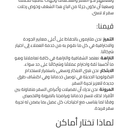
وشغفهم نحو السفر واستكشاف وجهات عالمية مختلفة
وسعينا أن نكون جزءًا من اتباع هذا الشغف وخوض رحلات
سفر لا تنسى.
قيمنا:
التميز
: نحن ملتزمون بالحفاظ على أعلى معايير الجودة
والاحترافية في كل ما نقوم به من خدمة العملاء إلى اختيار
شركائنا.
النزاهة
: نعتمد الشفافية والنزاهة في كافة تعاملاتنا وهو
ما أكسبنا ثقة واحترام عملائنا وشركائنا على حد سواء.
الابتكار
: نحن نتبنى الابتكار ونسعى باستمرار لاستخدام
التكنولوجيا الحديثة في توصيل خدماتنا وفي اكتشاف طرق
جديدة لتعزيز تجربة السفر.
المرونة
: نحن ندرك أن تفضيلات وأغراض السفر متفاوتة بين
الأفراد لذلك تتسم خدماتنا وبرامجنا بالمرونة والتخصيص
وفقَا لما يتناسب مع احتياجات كل عميل بما يضمن له تجربة
سفر فريدة.
لماذا تختار أماكن