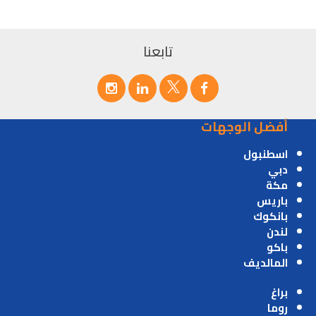
تابعنا
أفضل الوجهات
اسطنبول
دبي
مكة
باريس
بانكوك
لندن
باكو
المالديف
براغ
روما