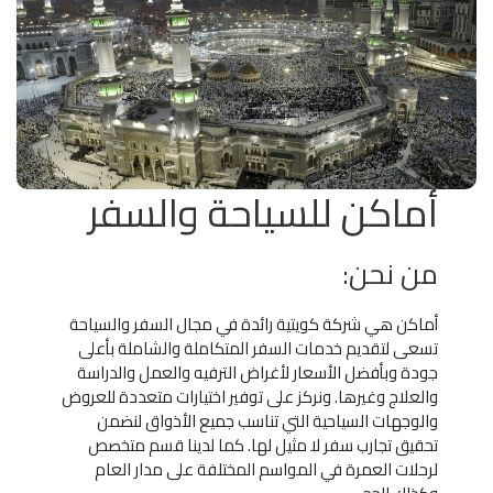
لزوار بيت الله الحرام ، نعتني بجعل رحلتكم في ضيافة الرحمن و
خدمتها شرف لنا ، لدينا العديد من العروض الخاصة برحلات
العُمرة و التي تناسب كافة الاذواق ، فنادق خمس و أربع نجوم و
حول الحرم و كذلك خدمات فندقية فاخرة .
أماكن للسياحة والسفر
من نحن:
أماكن هي شركة كويتية رائدة في مجال السفر والسياحة
تسعى لتقديم خدمات السفر المتكاملة والشاملة بأعلى
جودة وبأفضل الأسعار لأغراض الترفيه والعمل والدراسة
والعلاج وغيرها. ونركز على توفير اختيارات متعددة للعروض
والوجهات السياحية التي تناسب جميع الأذواق لنضمن
تحقيق تجارب سفر لا مثيل لها. كما لدينا قسم متخصص
لرحلات العمرة في المواسم المختلفة على مدار العام