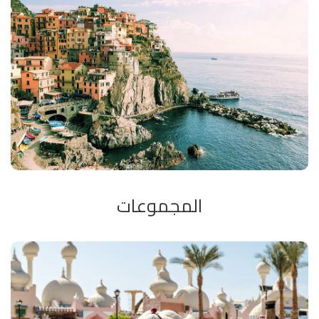
تنتمى شركتا لمنظمه إياتا العالميه و لذلك فهى على أهبه
الأستعداد للقيام بحميع الحجوزات للطيران و البواخر وزو القطارات
و السيارات و الفنادق بأفضل الأسعار. كما ترتبط شركتنا إيضا
إلكترونيا عن طريق تكنولوجيا إلاكس إم إل بعشرات من شركات
الحجوزات فى العالم بحيث نقدم لكم أفضل سعر متاح دائما .
المجموعات
للمجموعات قسم خاص فى شركتنا يعتنى بأدق التفاصيل فى