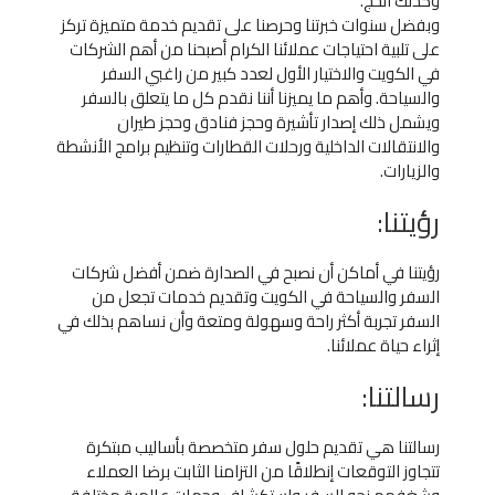
وكذلك الحج.
وبفضل سنوات خبرتنا وحرصنا على تقديم خدمة متميزة تركز
على تلبية احتياجات عملائنا الكرام أصبحنا من أهم الشركات
في الكويت والاختيار الأول لعدد كبير من راغبي السفر
والسياحة. وأهم ما يميزنا أننا نقدم كل ما يتعلق بالسفر
ويشمل ذلك إصدار تأشيرة وحجز فنادق وحجز طيران
والانتقالات الداخلية ورحلات القطارات وتنظيم برامج الأنشطة
والزيارات.
رؤيتنا:
رؤيتنا في أماكن أن نصبح في الصدارة ضمن أفضل شركات
السفر والسياحة في الكويت وتقديم خدمات تجعل من
السفر تجربة أكثر راحة وسهولة ومتعة وأن نساهم بذلك في
إثراء حياة عملائنا.
رسالتنا:
رسالتنا هي تقديم حلول سفر متخصصة بأساليب مبتكرة
تتجاوز التوقعات إنطلاقًا من التزامنا الثابت برضا العملاء