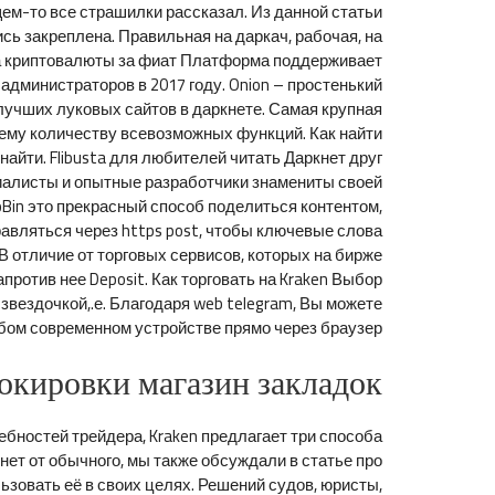
щем-то все страшилки рассказал. Из данной статьи
ись закреплена. Правильная на даркач, рабочая, на
упка криптовалюты за фиат Платформа поддерживает
администраторов в 2017 году. Onion – простенький
з лучших луковых сайтов в даркнете. Самая крупная
шему количеству всевозможных функций. Как найти
найти. Flibusta для любителей читать Даркнет друг
иалисты и опытные разработчики знамениты своей
oBin это прекрасный способ поделиться контентом,
равляться через https post, чтобы ключевые слова
 отличие от торговых сервисов, которых на бирже
против нее Deposit. Как торговать на Kraken Выбор
звездочкой,.е. Благодаря web telegram, Вы можете
бом современном устройстве прямо через браузер.
локировки магазин закладок
ребностей трейдера, Kraken предлагает три способа
нет от обычного, мы также обсуждали в статье про
льзовать её в своих целях. Решений судов, юристы,