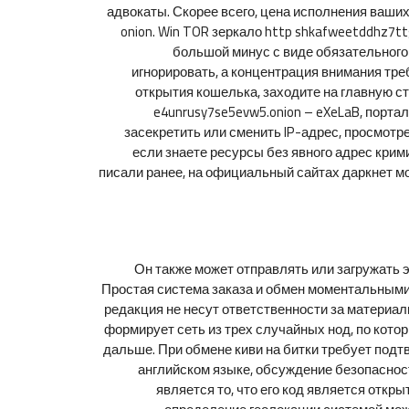
адвокаты. Скорее всего, цена исполнения ваших
onion. Win TOR зеркало http shkafweetddhz7t
большой минус с виде обязательного
игнорировать, а концентрация внимания треб
открытия кошелька, заходите на главную с
e4unrusy7se5evw5.onion – eXeLaB, порта
засекретить или сменить IP-адрес, просмотре
если знаете ресурсы без явного адрес крим
писали ранее, на официальный сайтах даркнет м
Он также может отправлять или загружать
Простая система заказа и обмен моментальными
редакция не несут ответственности за материал
формирует сеть из трех случайных нод, по кото
дальше. При обмене киви на битки требует подт
английском языке, обсуждение безопаснос
является то, что его код является отк