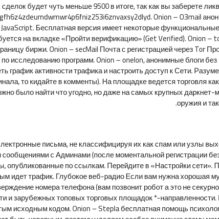
 сделок будет чуть меньше 9500 в итоге, так как вы заберете лик
tgfh6z4zdeumdwmwr4p6fniz253i6znvaxsy2dlyd. Onion – O3mail анон
 JavaScript. Бесплатная версия имеет некоторые функциональные
уется на вкладке «Пройти верификацию» (Get Verified). Onion – t
траницу биржи. Onion – secMail Почта с регистрацией через Tor
л по исследованию программ. Onion – onelon, анонимные блоги бе
ть график активности трафика и настроить доступ к Сети. Разуме
инала, то кидайте в комменты). На площадке ведется торговля ка
ожно было найти что угодно, но даже на самых крупных даркнет-
оружия и та
 электронные письма, не классифицируя их как спам или узлы в
 сообщениями с Админами (после моментальной регистрации без 
ы, опубликованные по ссылкам. Перейдите в «Настройки сети». П
рым идет трафик. Глубокое веб-радио Если вам нужна хорошая му
верждение номера телефона (вам позвонит робот а это не секурно
ти и зарубежных топовых торговых площадок *-направленности.
рытым исходным кодом. Onion – Stepla бесплатная помощь психол