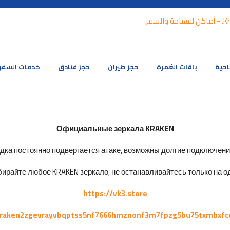
احية
باقات العُمرة
حجز طيران
حجز فنادق
خدمات السفر
Официальные зеркала KRAKEN
ка постоянно подвергается атаке, возможны долгие подключения 
ирайте любое KRAKEN зеркало, не останавливайтесь только на од
https://vk3.store
kraken2zgevrayvbqptss5nf7666hmznonf3m7fpzg5bu75txmbxfc