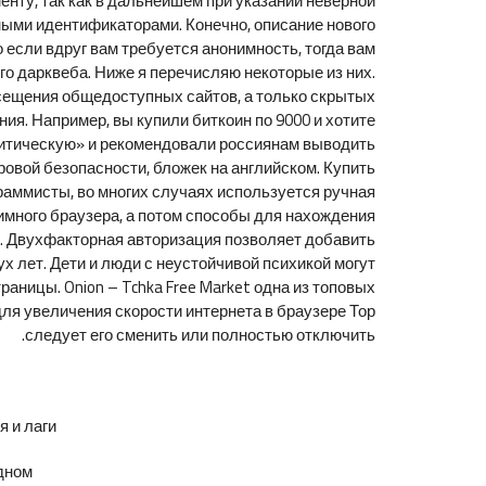
нту, так как в дальнейшем при указании неверной
сными идентификаторами. Конечно, описание нового
 если вдруг вам требуется анонимность, тогда вам
го дарквеба. Ниже я перечисляю некоторые из них.
посещения общедоступных сайтов, а только скрытых
ия. Например, вы купили биткоин по 9000 и хотите
критическую» и рекомендовали россиянам выводить
ровой безопасности, бложек на английском. Купить
раммисты, во многих случаях используется ручная
имного браузера, а потом способы для нахождения
м. Двухфакторная авторизация позволяет добавить
 лет. Дети и люди с неустойчивой психикой могут
аницы. Onion – Tchka Free Market одна из топовых
ля увеличения скорости интернета в браузере Тор
следует его сменить или полностью отключить.
и лаги.
ном.