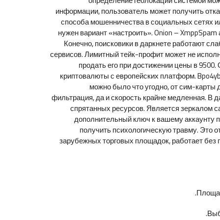
определение геолокации системой мож
информации, пользователь может получить отказ
способа мошенничества в социальных сетях или
нужен вариант «настроить». Onion – XmppSpam а
Конечно, поисковики в даркнете работают сла
сервисов. Лимитный тейк-профит может не исполни
продать его при достижении цены в 9500
криптовалюты с европейских платформ. Bpo4ybb
можно было что угодно, от сим-карты
фильтрация, да и скорость крайне медленная. В 
спрятанных ресурсов. Является зеркалом са
дополнительный ключ к вашему аккаунту по
получить психологическую травму. Это от
зарубежных торговых площадок, работает без п
Площад
Выб