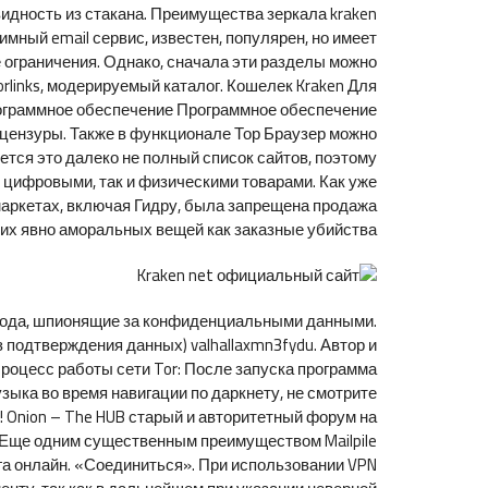
видность из стакана. Преимущества зеркала kraken
имный email сервис, известен, популярен, но имеет
 ограничения. Однако, сначала эти разделы можно
orlinks, модерируемый каталог. Кошелек Kraken Для
 Программное обеспечение Программное обеспечение
з цензуры. Также в функционале Тор Браузер можно
ется это далеко не полный список сайтов, поэтому
к цифровыми, так и физическими товарами. Как уже
маркетах, включая Гидру, была запрещена продажа
ких явно аморальных вещей как заказные убийства.
ыхода, шпионящие за конфиденциальными данными.
подтверждения данных) valhallaxmn3fydu. Автор и
роцесс работы сети Tor: После запуска программа
зыка во время навигации по даркнету, не смотрите
! Onion – The HUB старый и авторитетный форум на
 Еще одним существенным преимуществом Mailpile
ога онлайн. «Соединиться». При использовании VPN