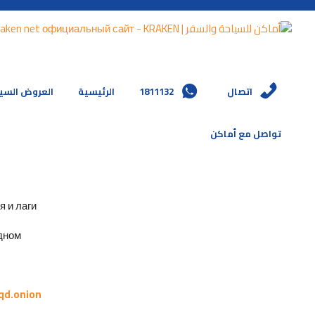
العروض السي
الرئيسية
1811132
اتصال
تواصل مع أماكن
и лаги.
ном.
qd.onion