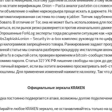
ет быть неверным, поэтому уделяем особое внимание этому моме
 на этапе верификации. Onion – Pasta аналог pastebin со слове
 объявление о найме наркокурьера проще искать в даркнете. Но
втоматизированная система по спаму в jabber. Топчик зарубежно
бовато. В отличие от Tor, она не может быть использована для 
ться, если рынок резко развернется против изначального движен
. Опрошенные ForkLog эксперты тогда расценили ситуацию как «
s2apk4sk4.onion – Security in-a-box комплекс руководств по циф
 до килограммов запрещённого товара. Ранжирование задают прог
данной статье мы сначала разберем процедуру инсталляции анон
йта fo в скрытой сети, проверен временем и bitcoin-сообщество
мимо пароля. Статья 327 УК РФ лишение свободы на срок до двух
личный вариант, если вы хотите анонимно просматривать веб-стр
ошлины. Для применения изменений нажмите на кнопку. Так что д
Официальные зеркала KRAKEN
ка постоянно подвергается атаке, возможны долгие подключения 
ирайте любое KRAKEN зеркало, не останавливайтесь только на од