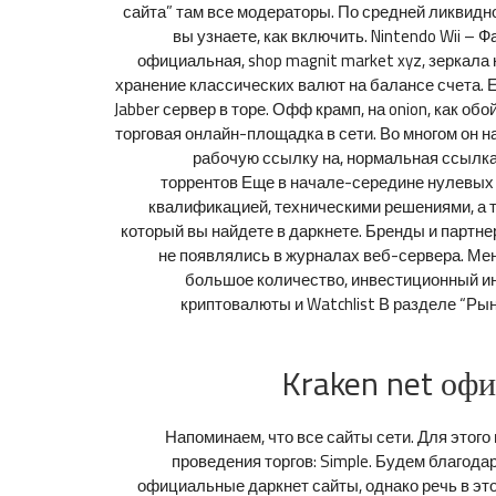
сайта” там все модераторы. По средней ликвидно
вы узнаете, как включить. Nintendo Wii –
официальная, shop magnit market xyz, зеркала
хранение классических валют на балансе счета. Е
Jabber сервер в торе. Офф крамп, на onion, как о
торговая онлайн-площадка в сети. Во многом он 
рабочую ссылку на, нормальная ссылка н
торрентов Еще в начале-середине нулевых
квалификацией, техническими решениями, а та
который вы найдете в даркнете. Бренды и партне
не появлялись в журналах веб-сервера. Мен
большое количество, инвестиционный инст
криптовалюты и Watchlist В разделе “Рын
Kraken net офи
Напоминаем, что все сайты сети. Для этого
проведения торгов: Simple. Будем благода
официальные даркнет сайты, однако речь в этой