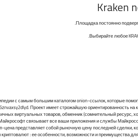
Kraken 
Площадка постоянно подверга
Выбирайте любое KRAKE
икипедии с самым большим каталогом onion-ссылок, которые помог
nvaxsy2dlyd. Проект имеет строжайшую ориентированность на к
личных виртуальных товаров, обменник (сомнительный ресурс, хот
Майкрософт связывает все ваши приложения и службы Майкрософ
п-цена представляет собой рыночную цену последней сделки, к
и криптовалют : ее особенности, возможности и преимущества для