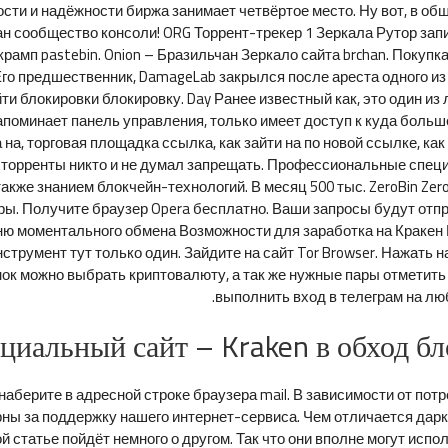
сти и надёжности биржа занимает четвёртое место. Ну вот, в об
 Фан сообщество консоли! ORG Торрент-трекер 1 Зеркала Рутор зап
 крамп pastebin. Onion – Бразильчан Зеркало сайта brchan. Пок
го предшественник, DamageLab закрылся после ареста одного из 
бойти блокировки блокировку. Day Ранее известный как, это один и
напоминает панель управления, только имеет доступ к куда боль
а, торговая площадка ссылка, как зайти на по новой ссылке, как 
 торренты никто и не думал запрещать. Профессиональные спец
кже знанием блокчейн-технологий. В месяц 500 тыс. ZeroBin Zer
ры. Получите браузер Opera бесплатно. Ваши запросы будут отп
ю моментального обмена Возможности для заработка на Кракен В
румент тут только один. Зайдите на сайт Tor Browser. Нажать на
ок можно выбрать криптовалюту, а так же нужные пары отметить 
выполнить вход в телеграм на лю
циальный сайт – Kraken в обход б
 наберите в адресной строке браузера mail. В зависимости от пот
рны за поддержку нашего интернет-сервиса. Чем отличается дарк
 статье пойдёт немного о другом. Так что они вполне могут испо