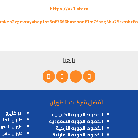
https://vk3.store
kraken2zgevrayvbqptss5nf7666hmznonf3m7fpzg5bu75txmbxfc
تابعنا
أفضل شركات الطيران
اير كايرو
الخطوط الجوية الكويتية
طيران الخلي
الخطوط الجوية السعودية
طيران الشر
الخطوط الجوية التركية
طيران ناس
الخطوط الجوية الامارتية