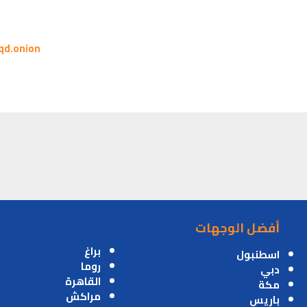
qd.onion
أفضل الوجهات
براغ
اسطنبول
روما
دبي
القاهرة
مكة
مراكش
باريس