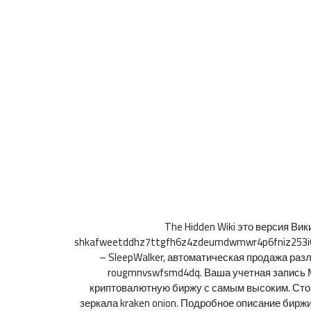
The Hidden Wiki это версия В
shkafweetddhz7ttgfh6z4zdeumdwmwr4p6fniz253i6z
– SleepWalker, автоматическая продажа раз
rougmnvswfsmd4dq. Ваша учетная запись 
криптовалютную биржу с самым высоким. Сто
зеркала kraken onion. Подробное описание бирж