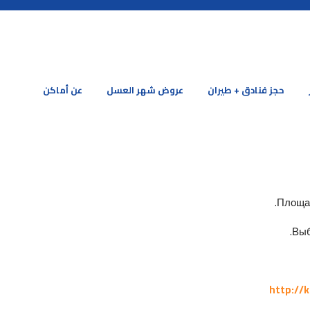
حجز فنادق + طيران
عروض شهر العسل
عن أماكن
Площад
Выб
http://