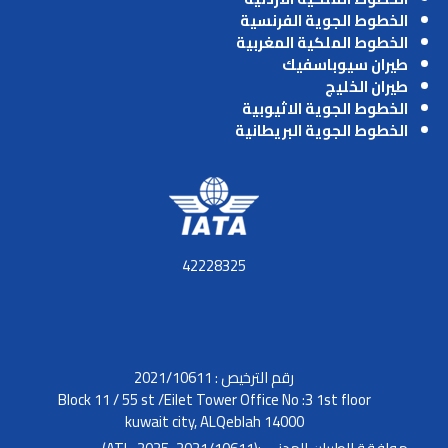
الخطوط الجوية الفرنسية
الخطوط الملكية المغربية
طيران سيوباسفيك
طيران الخليج
الخطوط الجوية الاثيوبية
الخطوط الجوية البريطانية
42228325
رقم الترخيص : 2021/10611
Block 11 / 55 st /Eilet Tower Office No :3 1st floor
kuwait city, ALQeblah 14000