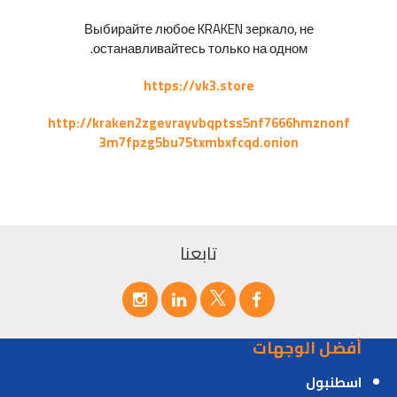
Выбирайте любое KRAKEN зеркало, не
останавливайтесь только на одном.
https://vk3.store
http://kraken2zgevrayvbqptss5nf7666hmznonf
3m7fpzg5bu75txmbxfcqd.onion
تابعنا
أفضل الوجهات
اسطنبول