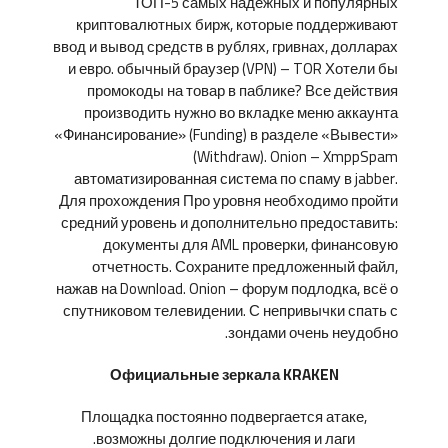
ТОП-5 самых надежных и популярных
криптовалютных бирж, которые поддерживают
ввод и вывод средств в рублях, гривнах, долларах
и евро. обычный браузер (VPN) – TOR Хотели бы
промокоды на товар в паблике? Все действия
производить нужно во вкладке меню аккаунта
«Финансирование» (Funding) в разделе «Вывести»
(Withdraw). Onion – XmppSpam
автоматизированная система по спаму в jabber.
Для прохождения Про уровня необходимо пройти
средний уровень и дополнительно предоставить:
документы для AML проверки, финансовую
отчетность. Сохраните предложенный файл,
нажав на Download. Onion – форум подлодка, всё о
спутниковом телевидении. С непривычки спать с
зондами очень неудобно.
Официальные зеркала KRAKEN
Площадка постоянно подвергается атаке,
возможны долгие подключения и лаги.