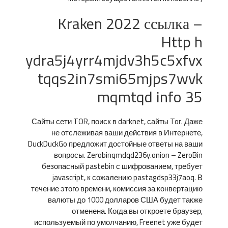
Kraken 2022 ссылка –
Http h
ydra5j4yrr4mjdv3h5c5xfvx
tqqs2in7smi65mjps7wvk
mqmtqd info 35
Сайты сети TOR, поиск в darknet, сайты Tor. Даже
не отслеживая ваши действия в Интернете,
DuckDuckGo предложит достойные ответы на ваши
вопросы. Zerobinqmdqd236y.onion – ZeroBin
безопасный pastebin с шифрованием, требует
javascript, к сожалению pastagdsp33j7aoq. В
течение этого времени, комиссия за конвертацию
валюты до 1000 долларов США будет также
отменена. Когда вы откроете браузер,
используемый по умолчанию, Freenet уже будет