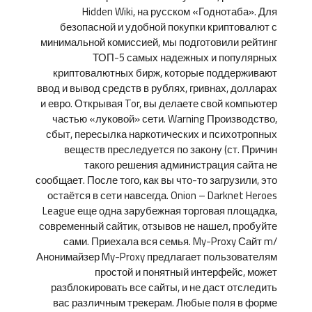
Hidden Wiki, на русском «Годнотаба». Для
безопасной и удобной покупки криптовалют с
минимальной комиссией, мы подготовили рейтинг
ТОП-5 самых надежных и популярных
криптовалютных бирж, которые поддерживают
ввод и вывод средств в рублях, гривнах, долларах
и евро. Открывая Tor, вы делаете свой компьютер
частью «луковой» сети. Warning Производство,
сбыт, пересылка наркотических и психотропных
веществ преследуется по закону (ст. Причин
такого решения администрация сайта не
сообщает. После того, как вы что-то загрузили, это
остаётся в сети навсегда. Onion – Darknet Heroes
League еще одна зарубежная торговая площадка,
современный сайтик, отзывов не нашел, пробуйте
сами. Приехала вся семья. My-Proxy Сайт m/
Анонимайзер My-Proxy предлагает пользователям
простой и понятный интерфейс, может
разблокировать все сайты, и не даст отследить
вас различным трекерам. Любые поля в форме