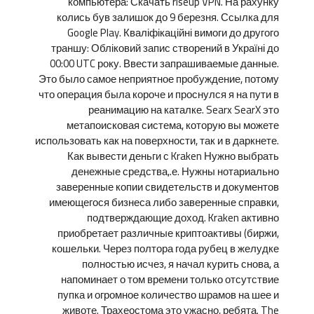
компьютера: Скачать riseup VPN. На рахунку
колись був залишок до 9 березня. Ссылка для
Google Play. Кваліфікаційні вимоги до другого
траншу: Обліковий запис створений в Україні до
00:00 UTC року. Ввести запрашиваемые данные.
Это было самое неприятное пробуждение, потому
что операция была короче и проснулся я на пути в
реанимацию на каталке. Searx SearX это
метапоисковая система, которую вы можете
использовать как на поверхности, так и в даркнете.
Как вывести деньги с Kraken Нужно выбрать
денежные средства,.е. Нужны нотариально
заверенные копии свидетельств и документов
имеющегося бизнеса либо заверенные справки,
подтверждающие доход. Kraken активно
приобретает различные криптоактивы (биржи,
кошельки. Через полтора года рубец в желудке
полностью исчез, я начал курить снова, а
напоминает о том времени только отсутствие
пупка и огромное количество шрамов на шее и
животе. Трахеостома это ужасно, ребята. The