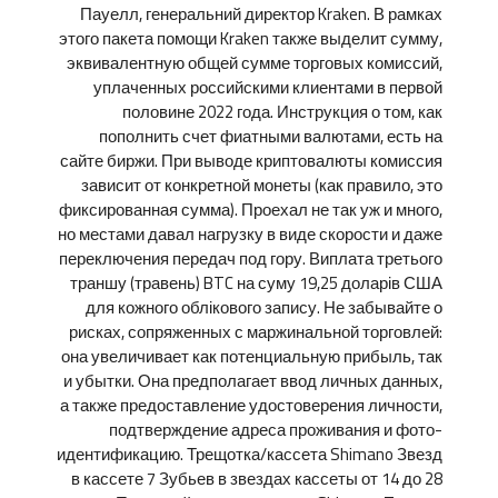
Пауелл, генеральний директор Kraken. В рамках
этого пакета помощи Kraken также выделит сумму,
эквивалентную общей сумме торговых комиссий,
уплаченных российскими клиентами в первой
половине 2022 года. Инструкция о том, как
пополнить счет фиатными валютами, есть на
сайте биржи. При выводе криптовалюты комиссия
зависит от конкретной монеты (как правило, это
фиксированная сумма). Проехал не так уж и много,
но местами давал нагрузку в виде скорости и даже
переключения передач под гору. Виплата третього
траншу (травень) BTC на суму 19,25 доларів США
для кожного облікового запису. Не забывайте о
рисках, сопряженных с маржинальной торговлей:
она увеличивает как потенциальную прибыль, так
и убытки. Она предполагает ввод личных данных,
а также предоставление удостоверения личности,
подтверждение адреса проживания и фото-
идентификацию. Трещотка/кассета Shimano Звезд
в кассете 7 Зубьев в звездах кассеты от 14 до 28