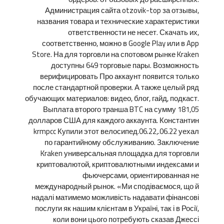
Администрация сайта otzovik-top за отзывы,
названия товара и технические характеристики
ответственности не несет. Скачать их,
соответственно, можно в Google Play или в App
Store. На для торговли на спотовом рынке Kraken
доступны 649 торговые пары. Возможность
верифицировать Про аккаунт появится только
после стандартной проверки. А также целый ряд
обучающих материалов: видео, блог, гайд, подкаст.
Выплата второго транша BTC на сумму 181,05
долларов США для каждого аккаунта. Константин
krmpcc Купили этот велосипед.06.22,.06.22 уехал
по гарантийному обслуживанию. Заключение
Kraken универсальная площадка для торговли
криптовалютой, криптовалютными индексами и
фьючерсами, ориентированная не
международный рынок. «Ми сподіваємося, що й
надалі матимемо можливість надавати фінансові
послуги як нашим клієнтам в Україні, так і в Росії,
коли вони цього потребують сказав Джессі