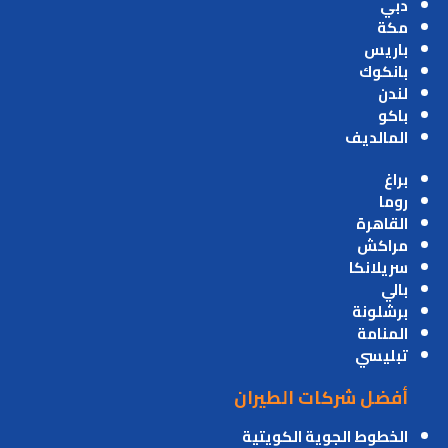
دبي
مكة
باريس
بانكوك
لندن
باكو
المالديف
براغ
روما
القاهرة
مراكش
سريلانكا
بالي
برشلونة
المنامة
تبليسي
أفضل شركات الطيران
الخطوط الجوية الكويتية