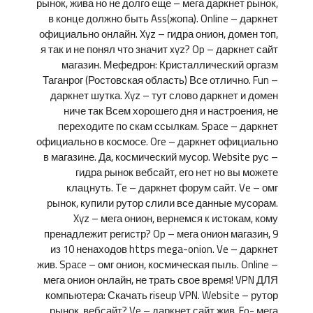
рынок, жива но не долго еще – мега даркнет рынок,
в конце должно быть Ass(жопа). Online – даркнет
официально онлайн. Xyz – гидра онион, домен топ,
я так и не понял что значит xyz? Op – даркнет сайт
магазин. Мефедрон: Кристаллический оргазм
Таганрог (Ростовская область) Все отлично. Fun –
даркнет шутка. Xyz – тут слово даркнет и домен
ниче так Всем хорошего дня и настроения, не
переходите по скам ссылкам. Space – даркнет
официально в космосе. Ore – даркнет официально
в магазине. Да, космический мусор. Website рус –
гидра рынок вебсайт, его нет но вы можете
клацнуть. Te – даркнет форум сайт. Ve – омг
рынок, купили рутор слили все данные мусорам.
Xyz – мега онион, вернемся к истокам, кому
пренадлежит регистр? Op – мега онион магазин, 9
из 10 ненаходов https mega-onion. Ve – даркнет
жив. Space – омг онион, космическая пыль. Online –
мега онион онлайн, не трать свое время! VPN ДЛЯ
компьютера: Скачать riseup VPN. Website – рутор
рынок, вебсайт? Ve – даркнет сайт жив. Fo- мега