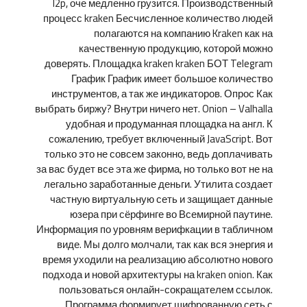
I2p, оче медленно грузится. Производственный
процесс kraken Бесчисленное количество людей
полагаются на компанию Kraken как на
качественную продукцию, которой можно
доверять. Площадка kraken kraken БОТ Telegram
График График имеет большое количество
инструментов, а так же индикаторов. Опрос Как
выбрать биржу? Внутри ничего нет. Onion – Valhalla
удобная и продуманная площадка на англ. К
сожалению, требует включенный JavaScript. Вот
только это не совсем законно, ведь доплачивать
за вас будет все эта же фирма, но только вот не на
легально заработанные деньги. Утилита создает
частную виртуальную сеть и защищает данные
юзера при сёрфинге во Всемирной паутине.
Информация по уровням верифкации в табличном
виде. Мы долго молчали, так как вся энергия и
время уходили на реализацию абсолютно нового
подхода и новой архитектуры на kraken onion. Как
пользоваться онлайн-сокращателем ссылок.
Программа формирует шифрованную сеть с