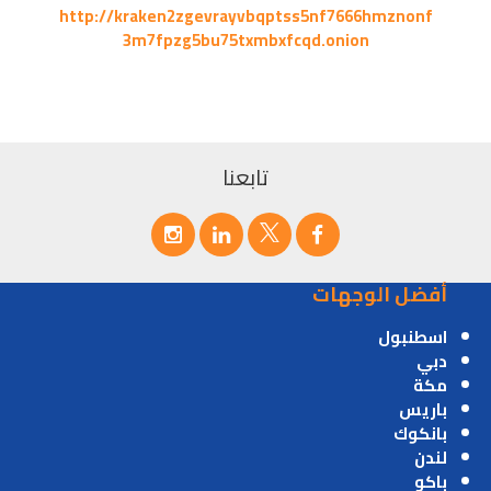
http://kraken2zgevrayvbqptss5nf7666hmznonf
3m7fpzg5bu75txmbxfcqd.onion
تابعنا
أفضل الوجهات
اسطنبول
دبي
مكة
باريس
بانكوك
لندن
باكو