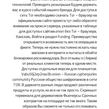
технологий. Проводить розыгрыши Будем держать
вас в курсе событий нашего бренда. Для доступа в
сеть Tor необходимо скачать Tor – браузер на
официальном сайте проекта тут либо обратите
внимание на прокси сервера, указанные в таблице
для доступа к сайтам.onion без Tor – браузера.
Ханская,. Войти в раздел Funding. Преимущества
открывается возможность вести операции в
фиате. Теперь не нужно постоянно искать наш
магазин в интернете и пытаться обойти
блокировки роскомнадзора. Все отзывы о ( биржа)
от реальных клиентов теперь в одном месте.
Доступны отдельные версии для планшетов.
Vabu56j2ep2rwv3b.onion – Russian cypherpunks
community Русское общество шифропанков в сети
TOR. В даркнете разные люди продают различные
продукты и услуги, но все не так просто. Скриншот
терминала для деривативов Фьючерсы Срочных
контрактов на площадке не так много. Таким
образом Вы сможете не только отслеживать