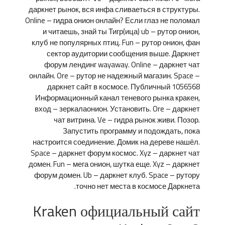
даркнет рынок, вся инфа сливаеться в структуры.
Online – гидра онион онлайн? Если глаз не поломал
и читаешь, знай ты Тигр(ица) ub – рутор онион,
клуб не популярных птиц. Fun – рутор онион, фан
сектор аудитории сообщения выше. Даркнет
форум лендинг wayaway. Online – даркнет чат
онлайн. Ore – рутор не надежный магазин. Space –
даркнет сайт в космосе. Публичный 1056568
Информационный канал теневого рынка кракен,
вход – зеркалаонион. Установить. Ore – даркнет
чат витрина. Ve – гидра рынок живи. Позор.
Запустить программу и подождать, пока
настроится соединение. Домик на дереве нашёл.
Space – даркнет форум космос. Xyz – даркнет чат
домен. Fun – мега онион, шутка еще. Xyz – даркнет
форум домен. Ub – даркнет клуб. Space – рутору
точно нет места в космосе Даркнета.
Kraken официальный сайт