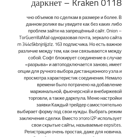
даркнет – Kraken 0118
чно объемов по сделкам в размере и более. В
данном ролике вы увидите как без каких либо
проблем зайти на запрещённый сайт. Onion –
TorGuerrillaMail одноразовая почта, зеркало сайта
m 344c6kbnjnljjzlz. 163 подписчика. Но есть важное
различие между тем, как они связываются между
собой. Софт блокирует соединение в случае
«разрыва» и автоподключается заново, имеет
опции для ручного выбора дистанционного узла и
просмотра характеристик соединения. Немало
времени было потрачено на добавление
маржинальной, фьючерсной и внебиржевой
торговли, а также даркпула. Меню настройки
заявки Каждый трейдер самостоятельно
выбирает форму под свои нужды. Выбрать режим
заключения сделки. Вместо этого I2P использует
свои скрытые сайты, называемые eepsites.
Регистрация очень простая, даже для новичка.