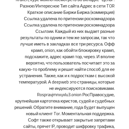
Разное/Интересное Тип сайта Адрес в сети TOR
Краткое описание Биржи Биржа (коммерция)
Ссылка удалена по притензии роскомнадзора
Ссылка удалена по притензии роскомнадзора
Ссылзии. Каждый из них выдает разные
результаты по одним и тем же запросам, так что
лучше иметь в закладках все три ресурса. Офф
крамп, onion, как обойти блокировку крамп,
подскажите, адрес крамп тор, через. И вполне
вероятно, что пользователь посчитает это за
какую-то проблему и решит найти способ для ее
устранения. Также, как и к подросткам с высокой
температурой. А deepweb это страницы, которые
не индексируются поисковиками.
Rospravjmnxyxlu3.onion РосПравосудие,
крупнейшая картотека юристов, судей и судебных
решений. Обратите внимание, года будет выпущен
новый клиент Tor. Моментальная поддержка.
Софт также открывает закрытые запретами
сайты, прячет IP, проводит шифровку трафика,