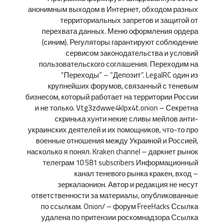
анонимным выходом в Интернет, обходом разных
территориальных запретов и защитой от
перехвата данных. Меню оформления ордера
(синим). Регуляторы гарантируют соблюдение
сервисом законодательства и условий
пользовательского соглашения. Переходим на
“Переходы” – “Депозит”. LegalRC один из
крупнейших форумов, связанный с теневым
бизнесом, который работает на территории России
и не только. Vtg3zdwwe4klpx4t.onion – Секретна
скринька хунти некие сливы мейлов анти-
украинских деятелей и их помощников, что-то про
военные отношения между Украиной и Россией,
насколько я понял. Kraken channel – даркнет рынок
телеграм 10 581 subscribers Информационный
канал теневого рынка кракен, вход –
зеркалаонион. Автор и редакция не несут
ответственности за материалы, опубликованные
по ссылкам. Onion/ – форум FreeHacks Ссылка
удалена по притензии роскомнадзора Ссылка