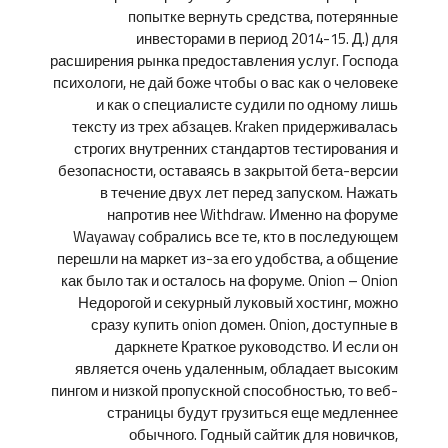
попытке вернуть средства, потерянные
инвесторами в период 2014-15. Д.) для
расширения рынка предоставления услуг. Господа
психологи, не дай боже чтобы о вас как о человеке
и как о специалисте судили по одному лишь
тексту из трех абзацев. Kraken придерживалась
строгих внутренних стандартов тестирования и
безопасности, оставаясь в закрытой бета-версии
в течение двух лет перед запуском. Нажать
напротив нее Withdraw. Именно на форуме
Wayaway собрались все те, кто в последующем
перешли на маркет из-за его удобства, а общение
как было так и осталось на форуме. Onion – Onion
Недорогой и секурный луковый хостинг, можно
сразу купить onion домен. Onion, доступные в
даркнете Краткое руководство. И если он
является очень удаленным, обладает высоким
пингом и низкой пропускной способностью, то веб-
страницы будут грузиться еще медленнее
обычного. Годный сайтик для новичков,