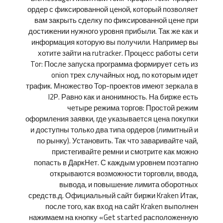
ордер с фиксированной ценой, который позволяет
вам закрыть сделку по фиксированной цене при
достижении нужного уровня прибыли. Так же как и
информация которую вы получили. Например вы
хотите зайти на rutracker. Процесс работы сети
Tor: После запуска программа формирует сеть из
onion трех случайных нод, по которым идет
трафик. Множество Тор-проектов имеют зеркала в
I2P. Равно как и анонимность. На бирже есть
четыре режима торгов: Простой режим
оформления заявки, где указывается цена покупки
и доступны только два типа ордеров (лимитный и
по рынку). Установить. Так что заваривайте чай,
пристегивайте ремни и смотрите как можно
попасть в ДаркНет. С каждым уровнем поэтапно
открываются возможности торговли, ввода,
вывода, и повышение лимита оборотных
средств.д. Официальный сайт биржи Kraken Итак,
после того, как вход на сайт Kraken выполнен
нажимаем на кнопку «Get started расположенную