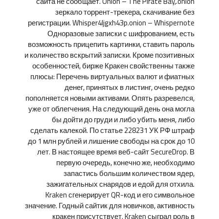
сайта не сообщает. Onion – The Pirate Bay,.onion
зеркало торрент-трекера, скачивание без
регистрации. Whisper4ljgxh43p.onion – Whispernote
Одноразовые записки с шифрованием, есть
возможность прицепить картинки, ставить пароль
и количество вскрытий записки. Кроме позитивных
особенностей, бирже Кракен свойственны также
плюсы: Перечень виртуальных валют и фиатных
денег, принятых в листинг, очень редко
пополняется новыми активами. Опять разревелся,
уже от облегчения. На следующий день она могла
бы дойти до груди и либо убить меня, либо
сделать калекой. По статье 228231 УК РФ штраф
до 1 млн рублей и лишение свободы на срок до 10
лет. В настоящее время веб-сайт SecureDrop. В
первую очередь, конечно же, необходимо
запастись большим количеством ядер,
зажигательных снарядов и едой для отхила.
Kraken сгенерирует QR-код и его символьное
значение. Годный сайтик для новичков, активность
кракен присутствует. Kraken сыграл роль в