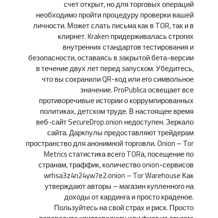
счет открыт, но для торговых операций
необходимо пройти процедуру проверки вашей
личности. Может слать письма как в TOR, так и в
клирнет. Kraken придерживалась строгих
внутренних стандартов тестирования и
безопасности, оставаясь в закрытой бета-версии
в течение двух лет перед запуском. Убедитесь,
что вы сохранили QR-код или его символьное
значение. ProPublica освещает все
противоречивые истории о коррумпированных
политиках, детском труде. В настоящее время
веб-сайт SecureDrop.onion недоступен. Зеркало
сайта. Даркпулы предоставляют трейдерам
пространство для анонимной торговли. Onion – Tor
Metrics статистика всего TORа, посещение по
странам, траффик, количество onion-сервисов
wrhsa3z4n24yw7e2.onion – Tor Warehouse Как
утверждают авторы – магазин купленного на
доходы от кардинга и просто краденое.
Пользуйтесь на свой страх и риск. Просто