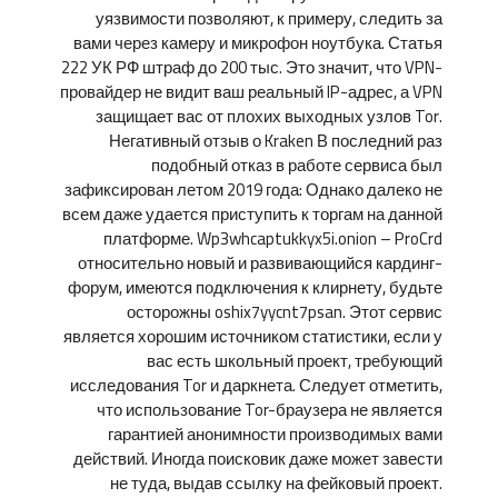
уязвимости позволяют, к примеру, следить за
вами через камеру и микрофон ноутбука. Статья
222 УК РФ штраф до 200 тыс. Это значит, что VPN-
провайдер не видит ваш реальный IP-адрес, а VPN
защищает вас от плохих выходных узлов Tor.
Негативный отзыв о Kraken В последний раз
подобный отказ в работе сервиса был
зафиксирован летом 2019 года: Однако далеко не
всем даже удается приступить к торгам на данной
платформе. Wp3whcaptukkyx5i.onion – ProCrd
относительно новый и развивающийся кардинг-
форум, имеются подключения к клирнету, будьте
осторожны oshix7yycnt7psan. Этот сервис
является хорошим источником статистики, если у
вас есть школьный проект, требующий
исследования Tor и даркнета. Следует отметить,
что использование Tor-браузера не является
гарантией анонимности производимых вами
действий. Иногда поисковик даже может завести
не туда, выдав ссылку на фейковый проект.