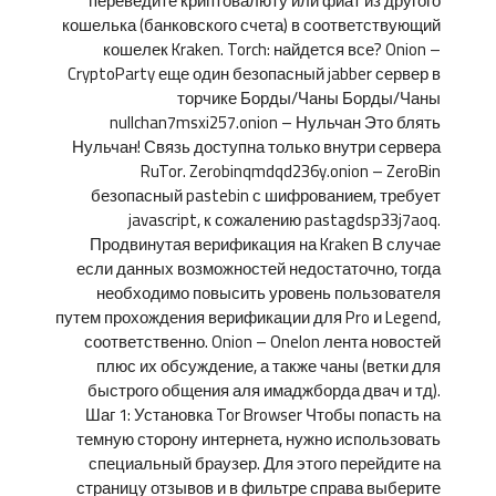
переведите криптовалюту или фиат из другого
кошелька (банковского счета) в соответствующий
кошелек Kraken. Torch: найдется все? Onion –
CryptoParty еще один безопасный jabber сервер в
торчике Борды/Чаны Борды/Чаны
nullchan7msxi257.onion – Нульчан Это блять
Нульчан! Связь доступна только внутри сервера
RuTor. Zerobinqmdqd236y.onion – ZeroBin
безопасный pastebin с шифрованием, требует
javascript, к сожалению pastagdsp33j7aoq.
Продвинутая верификация на Kraken В случае
если данных возможностей недостаточно, тогда
необходимо повысить уровень пользователя
путем прохождения верификации для Pro и Legend,
соответственно. Onion – Onelon лента новостей
плюс их обсуждение, а также чаны (ветки для
быстрого общения аля имаджборда двач и тд).
Шаг 1: Установка Tor Browser Чтобы попасть на
темную сторону интернета, нужно использовать
специальный браузер. Для этого перейдите на
страницу отзывов и в фильтре справа выберите