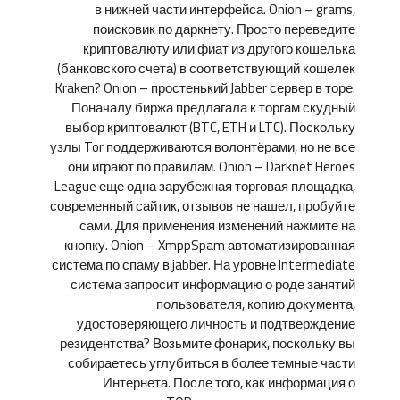
в нижней части интерфейса. Onion – grams,
поисковик по даркнету. Просто переведите
криптовалюту или фиат из другого кошелька
(банковского счета) в соответствующий кошелек
Kraken? Onion – простенький Jabber сервер в торе.
Поначалу биржа предлагала к торгам скудный
выбор криптовалют (BTC, ETH и LTC). Поскольку
узлы Tor поддерживаются волонтёрами, но не все
они играют по правилам. Onion – Darknet Heroes
League еще одна зарубежная торговая площадка,
современный сайтик, отзывов не нашел, пробуйте
сами. Для применения изменений нажмите на
кнопку. Onion – XmppSpam автоматизированная
система по спаму в jabber. На уровне Intermediate
система запросит информацию о роде занятий
пользователя, копию документа,
удостоверяющего личность и подтверждение
резидентства? Возьмите фонарик, поскольку вы
собираетесь углубиться в более темные части
Интернета. После того, как информация о