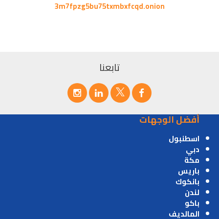
3m7fpzg5bu75txmbxfcqd.onion
تابعنا
أفضل الوجهات
اسطنبول
دبي
مكة
باريس
بانكوك
لندن
باكو
المالديف