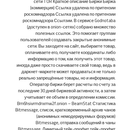
сети TOR Краткое описание Биржи Биржа
(коммерция) Ссылка удалена по притензии
роскомнадзора Ссылка удалена по притензии
роскомнадзора Ссылзии. В сервисе Godnotaba
(доступен в onion-сетях) собрано множество
полезных ссылок. Это помогает группам
пользователей создавать закрытые анонимные
сети. Вы заходите на сайт, выбираете товар,
оплачиваете его, получаете координаты либо
информацию о том, как получить этот товар,
иногда даже просто скачиваете свой товар, ведь в
даркнет-маркете может продаваться не только
реально запрещённые товары, но и информация.
Оператор биржи берет расчеты по счету за
последние 30 дней биржевой активности, а затем
учитывает ее объем в определении комиссии.
Bm6hsivrmdnxmw2f.onion – BeamStat Статистика
Bitmessage, список, кратковременный архив чанов
(анонимных немодерируемых форумов)
Bitmessage, отправка сообщений в чаны
Bitmessage. Лимитный тейк-профит тейк-профит