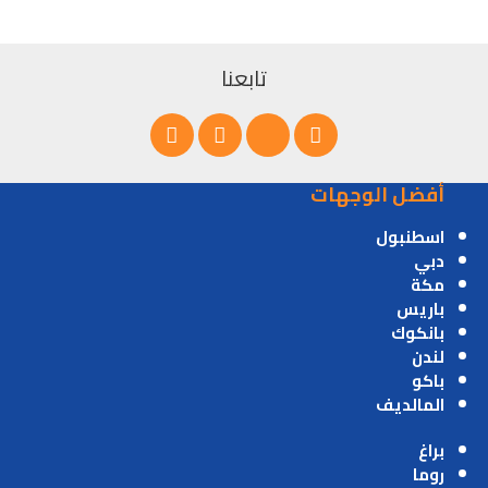
تابعنا
أفضل الوجهات
اسطنبول
دبي
مكة
باريس
بانكوك
لندن
باكو
المالديف
براغ
روما