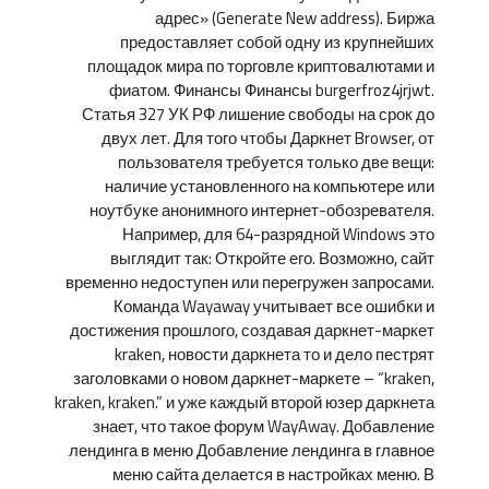
адрес» (Generate New address). Биржа
предоставляет собой одну из крупнейших
площадок мира по торговле криптовалютами и
фиатом. Финансы Финансы burgerfroz4jrjwt.
Статья 327 УК РФ лишение свободы на срок до
двух лет. Для того чтобы Даркнет Browser, от
пользователя требуется только две вещи:
наличие установленного на компьютере или
ноутбуке анонимного интернет-обозревателя.
Например, для 64-разрядной Windows это
выглядит так: Откройте его. Возможно, сайт
временно недоступен или перегружен запросами.
Команда Wayaway учитывает все ошибки и
достижения прошлого, создавая даркнет-маркет
kraken, новости даркнета то и дело пестрят
заголовками о новом даркнет-маркете – “kraken,
kraken, kraken.” и уже каждый второй юзер даркнета
знает, что такое форум WayAway. Добавление
лендинга в меню Добавление лендинга в главное
меню сайта делается в настройках меню. В