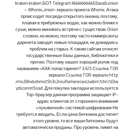
kraken kraken БОТ Telegram Kkkkkkkkkk63ava6.onion
– Whonix,.onion-зеркало проекта Whonix. Атака
происходит посреди открытого океана, поэтому,
плавая в прибрежных водах, как можно ближе к
суше, можно миновать встречи с существом. Onion
сложно, но можно, поэтому часто коммерсанты
даркнета заводят новые площадки, не дожидаясь
проблем на старых. К таким сайтам относят
государственные базы данных, библиотеки и
прочее. Поэтому нашел хороший ролик под
названием «КАК попастаркнет? 3.6/5 Ссылка TOR
зеркало Ссылка TOR зеркало http
rms26hxkohmxt5h3c2nruflvmerecwzzwbm7chn7d3w
ydscxnrin5oad. Для покупки закладки используется
Тор-браузер данная программа защищает IP-
адрес клиентов от стороннего внимания
«луковичной» системой шифрования Не
требуется вводить. Если цена биткоина достигнет
этого уровня, то все ваши биткоины будут
автоматически проданы. Про уровень лимит на