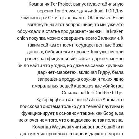
Компания Tor Project выпустила стабильную
версию Tor Browser для Android. TOR Для
компьютера: Скачать зеркало TOR browser. Если
взглянуть на этот вопрос шире, то мы уже это
обсуждали в статье про даркнет-рынки. На kraken
onion покупка можно совершить всего 2 кликами. К
таким сайтам относят государственные базы
данных, библиотеки и прочее. Как уже писали
ранее, на официальный сайтах даркнет можно
было найти что угодно, но даже на самых крупных
даркнет-маркетах, включая Гидру, была
запрещена продажа оружия и таких явно
аморальных вещей как заказные убийства.
Ссылка на DuckDuckGo : https
3g2upl4pq6kufc4m.onion/ Ahmia Ahmia это
поисковая система только для темной паутины и
функционирует в основном так же, как Google, за
исключением того, что она далеко не так полезна.
Команда Wayaway учитывает все ошибки и
достижения прошлого, создавая даркнет-маркет