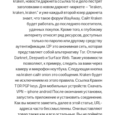
kraken, новости даркнета ссылка то и дело пестрят
заголовками о новом даркнет-маркете – “kraken,
kraken, kraken.” и уже каждый второй юзер даркнета
знает, что такое форум WayAway. Сайт Kraken
будет работать до последнего посетителя,
удачных покупок. Кроме того, к глубокому
интернету относят ряд ресурсов, доступных
только по паролю или другому средству
аутентификации. I2P это анонимная сеть, которая
представляет собой альтернативу Tor. Отличия
Darknet, Deepweb и Surface Web. Такие уязвимости
позволяют, к примеру, следить за вами через
камеру и микрофон ноутбука. Следующая кнопка
на kraken сайт onion это сообщения. Kraken будет
не исключением из этого правила. Ссылка Кракен
TOR PGP keys. Для мобильных устройств: Скачать
VPN – iphone android После окончания установки,
запустить приложение и установить соединение.
Как вы можете заметить далее в этой статье, URL-
адреса часто бессмысленны. Они выставляют
товар также как и все остальные, Вы не поймёте