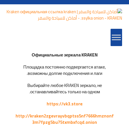
Официальные зеркала KRAKEN
Площадка постоянно подвергается атаке,
возможны долгие подключения и лаги.
Выбирайте любое KRAKEN зеркало, не
останавливайтесь только на одном.
https://vk3.store
http://kraken2zgevrayvbqptss5nf7666hmznonf
3m7fpzg5bu75txmbxfcqd.onion