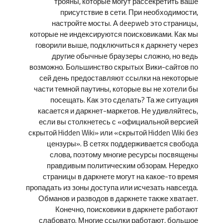
трояны, которые могут рассекретить ваше
присутствие в сети. При необходимости,
настройте мосты. А deepweb это страницы,
которые не индексируются поисковиками. Как мы
говорили выше, подключиться к даркнету через
другие обычные браузеры сложно, но ведь
возможно. Большинство скрытых Вики-сайтов по
сей день предоставляют ссылки на некоторые
части темной паутины, которые вы не хотели бы
посещать. Как это сделать? Та же ситуация
касается и даркнет-маркетов. Не удивляйтесь,
если вы столкнетесь с «официальной версией
скрытой Hidden Wiki» или «скрытой Hidden Wiki без
цензуры». В сетях поддерживается свобода
слова, поэтому многие ресурсы посвящены
правдивым политическим обзорам. Нередко
страницы в даркнете могут на какое-то время
пропадать из зоны доступа или исчезать навсегда.
Обманов и разводов в даркнете также хватает.
Конечно, поисковики в даркнете работают
слабовато. Многие ссылки работают, большое