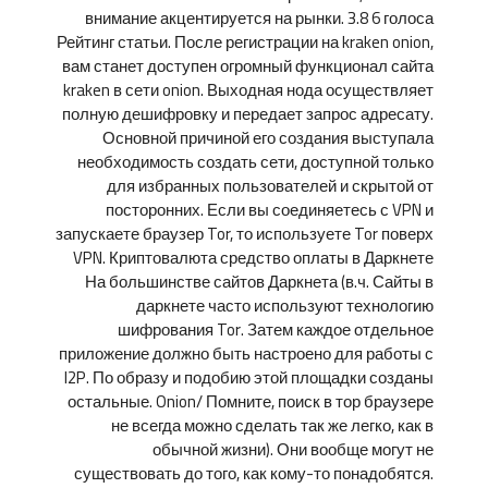
внимание акцентируется на рынки. 3.8 6 голоса
Рейтинг статьи. После регистрации на kraken onion,
вам станет доступен огромный функционал сайта
kraken в сети onion. Выходная нода осуществляет
полную дешифровку и передает запрос адресату.
Основной причиной его создания выступала
необходимость создать сети, доступной только
для избранных пользователей и скрытой от
посторонних. Если вы соединяетесь с VPN и
запускаете браузер Tor, то используете Tor поверх
VPN. Криптовалюта средство оплаты в Даркнете
На большинстве сайтов Даркнета (в.ч. Сайты в
даркнете часто используют технологию
шифрования Tor. Затем каждое отдельное
приложение должно быть настроено для работы с
I2P. По образу и подобию этой площадки созданы
остальные. Onion/ Помните, поиск в тор браузере
не всегда можно сделать так же легко, как в
обычной жизни). Они вообще могут не
существовать до того, как кому-то понадобятся.