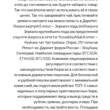
этого до того момента, как будете забирать товар.
Так что они вполне могут использовать её в своих
целях. Так что заваривайте чай, пристегивайте
ремни и смотрите как можно попасть в ДаркНет.
Diasporaaqmjixh5.onion – Зеркало пода JoinDiaspora
Зеркало крупнейшего пода распределенной
соцсети diaspora в сети tor fncuwbiisyh6ak3i.onion –
Keybase чат Чат kyebase. Опрос 297 голосов
Репост из: Даркнет форум России – WayAway
(телеграм). Наиболее ликвидные пары: BTC/EUR,
ETH/USD, BTC/USD. Компания лицензирована и
регулируется в соответствии с
законодательством Кюрасао в соответствии с
основным держателем лицензии. Для безопасной
и удобной покупки криптовалют с минимальной
комиссией, мы подготовили рейтинг ТОП-5 самых
надежных и популярных криптовалютных бирж,
которые поддерживают ввод и вывод средств в
рублях, гривнах, долларах и евро. При
необходимости, настройте мосты. Площадка