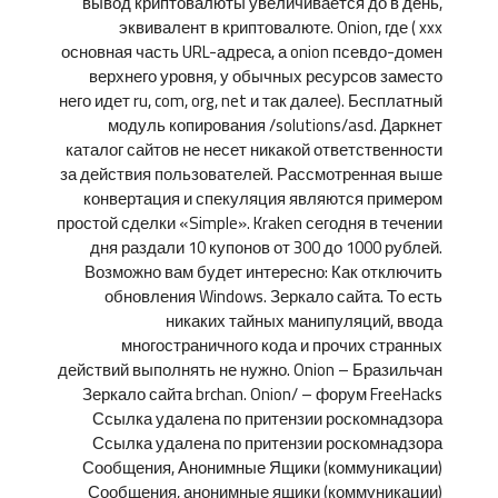
вывод криптовалюты увеличивается до в день,
эквивалент в криптовалюте. Onion, где ( xxx
основная часть URL-адреса, а onion псевдо-домен
верхнего уровня, у обычных ресурсов заместо
него идет ru, com, org, net и так далее). Бесплатный
модуль копирования /solutions/asd. Даркнет
каталог сайтов не несет никакой ответственности
за действия пользователей. Рассмотренная выше
конвертация и спекуляция являются примером
простой сделки «Simple». Kraken сегодня в течении
дня раздали 10 купонов от 300 до 1000 рублей.
Возможно вам будет интересно: Как отключить
обновления Windows. Зеркало сайта. То есть
никаких тайных манипуляций, ввода
многостраничного кода и прочих странных
действий выполнять не нужно. Onion – Бразильчан
Зеркало сайта brchan. Onion/ – форум FreeHacks
Ссылка удалена по притензии роскомнадзора
Ссылка удалена по притензии роскомнадзора
Сообщения, Анонимные Ящики (коммуникации)
Сообщения, анонимные ящики (коммуникации)