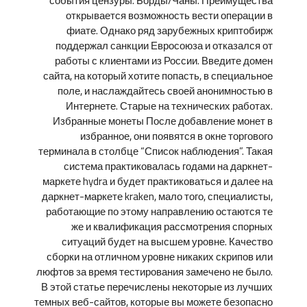
события цензуры. Борды/Чаны. Преимущества
открывается возможность вести операции в
фиате. Однако ряд зарубежных криптобирж
поддержал санкции Евросоюза и отказался от
работы с клиентами из России. Введите домен
сайта, на который хотите попасть, в специальное
поле, и наслаждайтесь своей анонимностью в
Интернете. Старые на технических работах.
Избранные монеты После добавление монет в
избранное, они появятся в окне торгового
терминала в столбце “Список наблюдения”. Такая
система практиковалась годами на даркнет-
маркете hydra и будет практиковаться и далее на
даркнет-маркете kraken, мало того, специалисты,
работающие по этому направлению остаются те
же и квалификация рассмотрения спорных
ситуаций будет на высшем уровне. Качество
сборки на отличном уровне никаких скрипов или
люфтов за время тестирования замечено не было.
В этой статье перечислены некоторые из лучших
темных веб-сайтов, которые вы можете безопасно