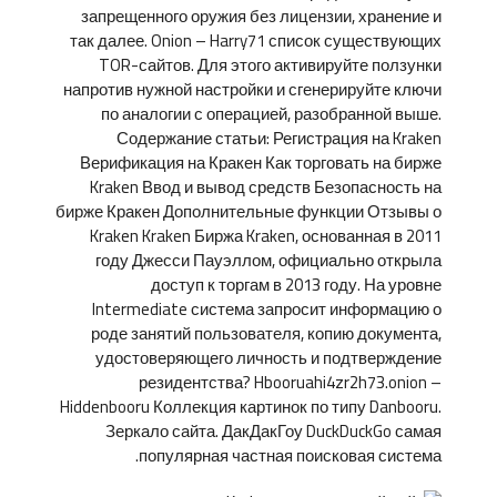
запрещенного оружия без лицензии, хранение и
так далее. Onion – Harry71 список существующих
TOR-сайтов. Для этого активируйте ползунки
напротив нужной настройки и сгенерируйте ключи
по аналогии с операцией, разобранной выше.
Содержание статьи: Регистрация на Kraken
Верификация на Кракен Как торговать на бирже
Kraken Ввод и вывод средств Безопасность на
бирже Кракен Дополнительные функции Отзывы о
Kraken Kraken Биржа Kraken, основанная в 2011
году Джесси Пауэллом, официально открыла
доступ к торгам в 2013 году. На уровне
Intermediate система запросит информацию о
роде занятий пользователя, копию документа,
удостоверяющего личность и подтверждение
резидентства? Hbooruahi4zr2h73.onion –
Hiddenbooru Коллекция картинок по типу Danbooru.
Зеркало сайта. ДакДакГоу DuckDuckGo самая
популярная частная поисковая система.