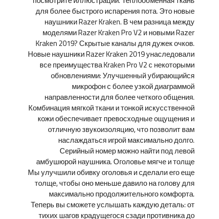
посмотрите иллюстрации. Теплообменная ткань
для более быстрого испарения пота. Это новые
наушники Razer Kraken. В чем разница между
моделями Razer Kraken Pro V2 и новыми Razer
Kraken 2019? Скрытые каналы для дужек очков.
Новые наушники Razer Kraken 2019 унаследовали
все преимущества Kraken Pro V2 с некоторыми
обновлениями: Улучшенный убирающийся
микрофон с более узкой диаграммой
направленности для более четкого общения.
Комбинация мягкой ткани и тонкой искусственной
кожи обеспечивает превосходные ощущения и
отличную звукоизоляцию, что позволит вам
наслаждаться игрой максимально долго.
Серийный номер можно найти под левой
амбушюрой наушника. Оголовье мягче и толще
Мы улучшили обивку оголовья и сделали его еще
толще, чтобы оно меньше давило на голову для
максимально продолжительного комфорта.
Теперь вы сможете услышать каждую деталь: от
тихих шагов крадущегося сзади противника до