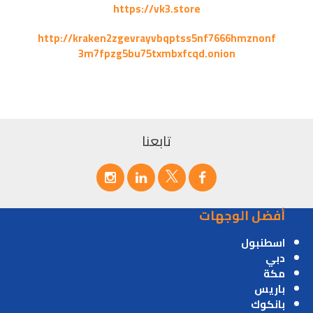
https://vk3.store
http://kraken2zgevrayvbqptss5nf7666hmznonf
3m7fpzg5bu75txmbxfcqd.onion
تابعنا
أفضل الوجهات
اسطنبول
دبي
مكة
باريس
بانكوك