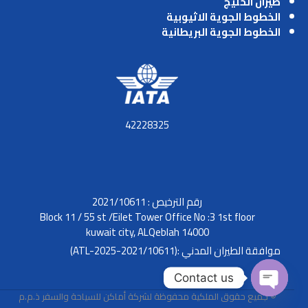
طيران الخليج
الخطوط الجوية الاثيوبية
الخطوط الجوية البريطانية
42228325
رقم الترخيص : 2021/10611
Block 11 / 55 st /Eilet Tower Office No :3 1st floor
kuwait city, ALQeblah 14000
موافقة الطيران المدني :(2021/10611-ATL-2025)
Contact us
© جميع حقوق الملكية محفوظة لشركة أماكن للسياحة والسفر ذ.م.م
O