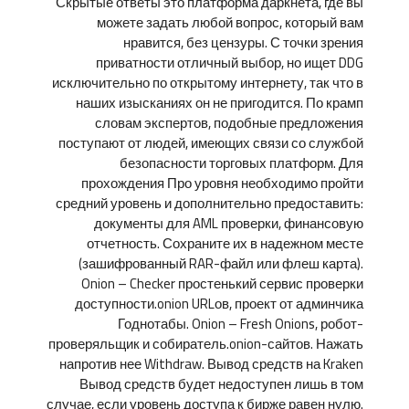
Скрытые ответы это платформа даркнета, где вы
можете задать любой вопрос, который вам
нравится, без цензуры. С точки зрения
приватности отличный выбор, но ищет DDG
исключительно по открытому интернету, так что в
наших изысканиях он не пригодится. По крамп
словам экспертов, подобные предложения
поступают от людей, имеющих связи со службой
безопасности торговых платформ. Для
прохождения Про уровня необходимо пройти
средний уровень и дополнительно предоставить:
документы для AML проверки, финансовую
отчетность. Сохраните их в надежном месте
(зашифрованный RAR-файл или флеш карта).
Onion – Checker простенький сервис проверки
доступности.onion URLов, проект от админчика
Годнотабы. Onion – Fresh Onions, робот-
проверяльщик и собиратель.onion-сайтов. Нажать
напротив нее Withdraw. Вывод средств на Kraken
Вывод средств будет недоступен лишь в том
случае, если уровень доступа к бирже равен нулю.