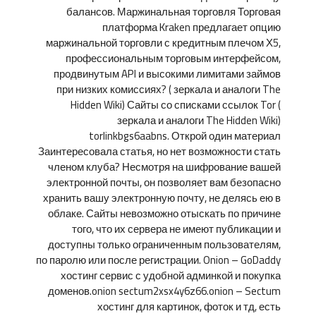
балансов. Маржинальная торговля Торговая
платформа Kraken предлагает опцию
маржинальной торговли с кредитным плечом Х5,
профессиональным торговым интерфейсом,
продвинутым API и высокими лимитами займов
при низких комиссиях? ( зеркала и аналоги The
Hidden Wiki) Сайты со списками ссылок Tor (
зеркала и аналоги The Hidden Wiki)
torlinkbgs6aabns. Открой один материал
Заинтересовала статья, но нет возможности стать
членом клуба? Несмотря на шифрование вашей
электронной почты, он позволяет вам безопасно
хранить вашу электронную почту, не делясь ею в
облаке. Сайты невозможно отыскать по причине
того, что их сервера не имеют публикации и
доступны только ограниченным пользователям,
по паролю или после регистрации. Onion – GoDaddy
хостинг сервис с удобной админкой и покупка
доменов.onion sectum2xsx4y6z66.onion – Sectum
хостинг для картинок, фоток и тд, есть