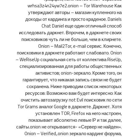
wrhsa3z4n24yw7e2.onion – Tor Warehouse Как
утверждают авторы – магазин купленного на
доходы от кардинга и просто краденое. Daniels
Chat Daniel еще один отличный способ
исследовать даркнет. Впрочем, в даркнете своих
поисковиков чуть ли не больше, чем в клирнете.
Onion – Mail2Tor, e-mail сервис. Конечно,
поисковики в даркнете работают слабовато. Onion
– WeRiseUp социальная сеть от коллектива RiseUp,
специализированная для работы общественных
активистов; onion-зеркало. Кроме того, он
гарантирует, что никакая запись связи не будет
сохранена. Ниже приводим список некоторых
ресурсов: Возможно вам будет интересно: Как
очистить автозагрузку not Evil поисковик по сети
Tor Grams аналог Google в даркнете. Даркнет. Хотя
установлен TOR, Firefox на него настроен,
показывает абсолютно левые IP и так далее,
сайты.onion не открываются- «Сервер не найден».
Onion – Verified,.onion зеркало кардинг форума,