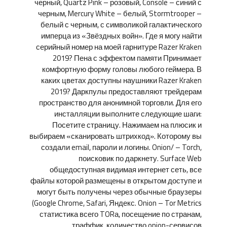
черный, Quartz Pink – розовый, Console – синий с
черным, Mercury White – белый, Stormtrooper –
белый с черным, с символикой галактического
имперца из «Звёздных войн». Где я могу найти
серийный номер на моей гарнитуре Razer Kraken
2019? Пена с эффектом памяти Принимает
комфортную форму головы любого геймера. В
каких цветах доступны наушники Razer Kraken
2019? Даркпулы предоставляют трейдерам
пространство для анонимной торговли. Для его
инсталляции выполните следующие шаги:
Посетите страницу. Нажимаем на плюсик и
выбираем «сканировать штрихкод». Которому вы
создали email, пароли и логины. Onion/ – Torch,
поисковик по даркнету. Surface Web
общедоступная видимая интернет сеть, все
файлы которой размещены в открытом доступе и
могут быть получены через обычные браузеры
(Google Chrome, Safari, Яндекс. Onion – Tor Metrics
статистика всего TORа, посещение по странам,
траффик, количество onion-сервисов