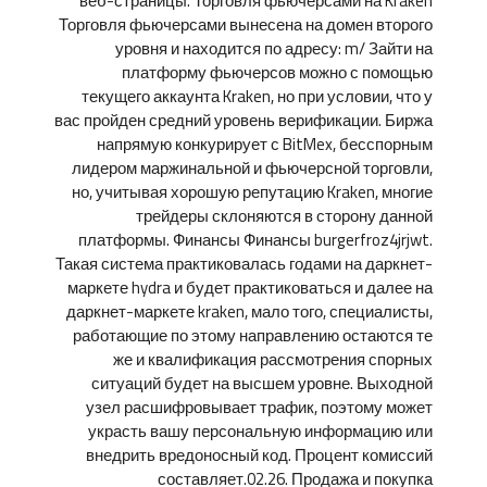
веб-страницы. Торговля фьючерсами на Kraken
Торговля фьючерсами вынесена на домен второго
уровня и находится по адресу: m/ Зайти на
платформу фьючерсов можно с помощью
текущего аккаунта Kraken, но при условии, что у
вас пройден средний уровень верификации. Биржа
напрямую конкурирует с BitMex, бесспорным
лидером маржинальной и фьючерсной торговли,
но, учитывая хорошую репутацию Kraken, многие
трейдеры склоняются в сторону данной
платформы. Финансы Финансы burgerfroz4jrjwt.
Такая система практиковалась годами на даркнет-
маркете hydra и будет практиковаться и далее на
даркнет-маркете kraken, мало того, специалисты,
работающие по этому направлению остаются те
же и квалификация рассмотрения спорных
ситуаций будет на высшем уровне. Выходной
узел расшифровывает трафик, поэтому может
украсть вашу персональную информацию или
внедрить вредоносный код. Процент комиссий
составляет.02.26. Продажа и покупка