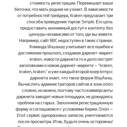
стоимость регистрации. Перемешает ваши
биточки, что мать родная не узнает. В зависимости
от потребностей трейдера, Kraken предлагает три
способа проведения торгов: Simple. Его цель
предоставить анонимный доступ к контенту без
цензуры независимо от того, где вы живете.
Например, сайт BBC недоступен в таких странах.
Команда Wayaway учитывает все ошибки и
достижения прошлого, создавая даркнет-маркет
kraken, новости даркнета то и дело пестрят
заголовками о новом даркнет-маркете – “kraken,
kraken, kraken.” и уже каждый второй юзер krmpcc
даркнета знает, что такое форум WayAway.
Вычислить администраторов сайтов в зоне.onion
сложно, но можно, поэтому часто коммерсанты
даркнета заводят новые площадки, не дожидаясь
проблем на старых. Заполняем регистрационную
форму и соглашаемся с условиями биржи. Onion –
Enot сервис одноразовых записок, уничтожаются
после просмотра. Итак, будьте очень осторожны!