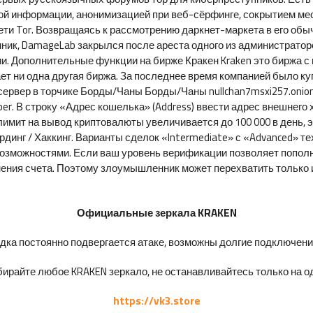
й информации, анонимизацией при веб-сёрфинге, сокрытием ме
 сети Tor. Возвращаясь к рассмотрению даркнет-маркета в его о
ик, DamageLab закрылся после ареста одного из администраторов в
ии. Дополнительные функции на бирже Кракен Kraken это биржа 
ает ни одна другая биржа. За последнее время компанией было к
r сервер в торчике Борды/Чаны Борды/Чаны nullchan7msxi257.oni
ber. В строку «Адрес кошелька» (Address) ввести адрес внешнег
имит на вывод криптовалюты увеличивается до 100 000 в день, 
рдинг / Хаккинг. Варианты сделок «Intermediate» с «Advanced» т
зможностями. Если ваш уровень верификации позволяет пополни
ения счета. Поэтому злоумышленник может перехватить только и
Официальные зеркала KRAKEN
ка постоянно подвергается атаке, возможны долгие подключения 
ирайте любое KRAKEN зеркало, не останавливайтесь только на од
https://vk3.store