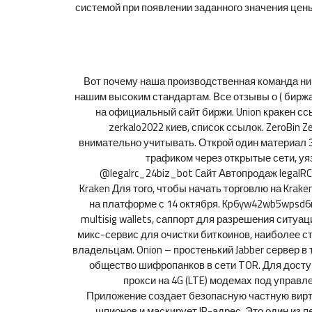
системой при появлении заданного значения цены
Вот почему наша производственная команда нико
нашим высоким стандартам. Все отзывы о ( бирж
на официальный сайт биржи. Union кракен ссы
zerkalo2022 киев, список ссылок. ZeroBin
внимательно учитывать. Открой один материал 
трафиком через открытые сети, уя
@legalrc_24biz_bot Cайт Автопродаж legalRC
Kraken Для того, чтобы начать торговлю на Kra
на платформе с 14 октября. Kp6yw42wb5wpsd6
multisig wallets, саппорт для разрешения ситуаци
микс-сервис для очистки биткоинов, наиболее ст
владельцам. Onion – простенький Jabber сервер в 
общество шифропанков в сети TOR. Для досту
прокси на 4G (LTE) модемах под управ
Приложение создает безопасную частную вирту
шпионов и маскирует IP-адрес. Это один из 