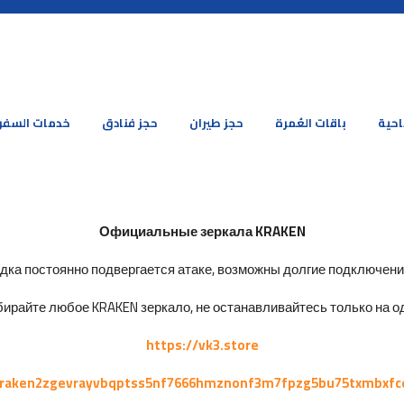
احية
باقات العُمرة
حجز طيران
حجز فنادق
خدمات السفر
Официальные зеркала KRAKEN
ка постоянно подвергается атаке, возможны долгие подключения 
ирайте любое KRAKEN зеркало, не останавливайтесь только на од
https://vk3.store
kraken2zgevrayvbqptss5nf7666hmznonf3m7fpzg5bu75txmbxfc