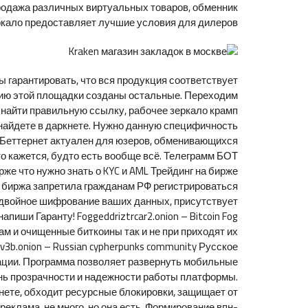
продажа различных виртуальных товаров, обменник
еркало предоставляет лучшие условия для дилеров.
ы гарантировать, что вся продукция соответствует
обию этой площадки созданы остальные. Переходим
к найти правильную ссылку, рабочее зеркало крамп
ы найдете в даркнете. Нужно данную специфичность
? Беттернет актуален для юзеров, обменивающихся
то кажется, будто есть вообще всё. Телеграмм БОТ
же что нужно знать о KYC и AML Трейдинг на бирже
ю, биржа запретила гражданам РФ регистрироваться
е двойное шифрование ваших данных, присутствует
апиши Гаранту! Foggeddriztrcar2.onion – Bitcoin Fog
ам и очищенные биткоины так и не при приходят их
v3b.onion – Russian cypherpunks community Русское
ации. Программа позволяет развернуть мобильные
пень прозрачности и надежности работы платформы.
нете, обходит ресурсные блокировки, защищает от
еклама, не много, но она есть. Формирование впн-