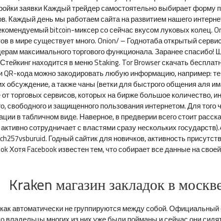
стройки заявки Каждый трейдер самостоятельно выбирает форму п
ов. Каждый день мы работаем сайта на развитием нашего интерн
екомендуемый bitcoin-миксер со сейчас вкусом луковых колец. On
ов в мире существует много. Onion/ – Годнотаба открытый серви
ерам максимального торгового функционала. Заранее спасибо! Ша
 Стейкинг находится в меню Staking. Tor Browser скачать бесплат
 QR-кода можно закодировать любую информацию, например: текс
 их обсуждение, а также чаны (ветки для быстрого общения аля 
 от торговых сервисов, которых на бирже большое количество, и
, свободного и защищенного пользования интернетом. Для того ч
ии в табличном виде. Наверное, в предверии всего стоит рассказ
ктивно сотрудничает с властями сразу нескольких государств)
h257vsburuid. Годный сайтик для новичков, активность присутств
ook Хотя Facebook известен тем, что собирает все данные на сво
Kraken магазин закладок в москв
икак автоматически не группируются между собой. Официальный с
ко владельцы многих из них уже были пойманы и сейчас они сидят