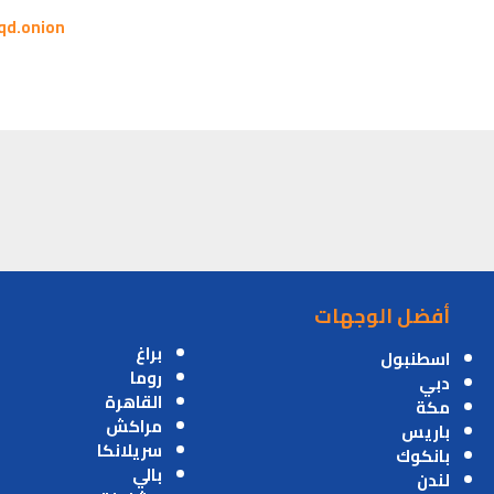
qd.onion
أفضل الوجهات
براغ
اسطنبول
روما
دبي
القاهرة
مكة
مراكش
باريس
سريلانكا
بانكوك
بالي
لندن