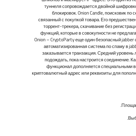
туннеля сопровождается двойной шифровко
блокировок. Onion Candle, поисковик по
связанный с покупкой товара. Его предшественн
торрент-трекера, скачивание без регистрац
функций, которые в совокупности не предлаг
Onion – CryptoParty еще один безопасный jabbe
автоматизированная система по спаму в jab
заказывается транзакция. Средний уровень л
подождать, пока настроится соединение. Ка
функционал дополняется специальными во
криптовалютный адрес или реквизиты для пополн
Площад
Выб