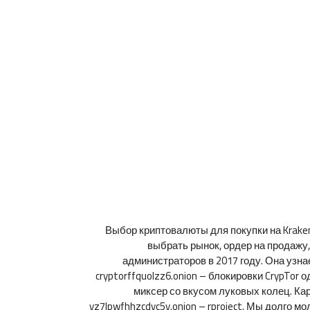
Выбор криптовалюты для покупки на Kraken
выбрать рынок, ордер на продажу,
администраторов в 2017 году. Она узна
cryptorffquolzz6.onion – блокировки CrypTor
миксер со вкусом луковых колец. Кард
yz7lpwfhhzcdyc5y.onion – rproject. Мы долго 