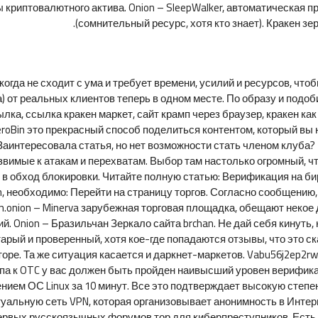
 криптовалютного актива. Onion – SleepWalker, автоматическая 
(сомнительный ресурс, хотя кто знает). Кракен з
гда не сходит с ума и требует времени, усилий и ресурсов, чтоб
а) от реальных клиентов теперь в одном месте. По образу и под
лка, ссылка кракен маркет, сайт крамп через браузер, кракен ка
 ZeroBin это прекрасный способ поделиться контентом, который в
Заинтересовала статья, но нет возможности стать членом клуба
звимые к атакам и перехватам. Выбор там настолько огромный, ч
 в обход блокировки. Читайте полную статью: Верификация на бир
ken, необходимо: Перейти на страницу торгов. Согласно сообщени
n.onion – Minerva зарубежная торговая площадка, обещают неко
й. Onion – Бразильчан Зеркало сайта brchan. Не дай себя кинуть, н
арый и проверенный, хотя кое-где попадаются отзывы, что это ск
торе. Та же ситуация касается и даркнет-маркетов. Vabu56j2ep2rw
па к OTC у вас должен быть пройден наивысший уровен верифик
лением ОС Linux за 10 минут. Все это подтверждает высокую сте
альную сеть VPN, которая организовывает анонимность в Интер
первых русскоязычных форумов тор для киберпреступников. Есть р