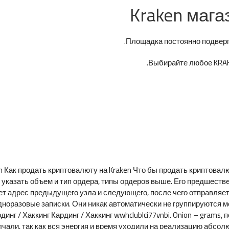
Kraken мага
Площадка постоянно подверга
Выбирайте любое KRAKE
 Как продать криптовалюту на Kraken Что бы продать криптовалют
 указать объем и тип ордера, типы ордеров выше. Его предшеств
ет адрес предыдущего узла и следующего, после чего отправляет 
 одноразовые записки. Они никак автоматически не группируются м
инг / Хаккинг Кардинг / Хаккинг wwhclublci77vnbi. Onion – grams
молчали, так как вся энергия и время уходили на реализацию абсол