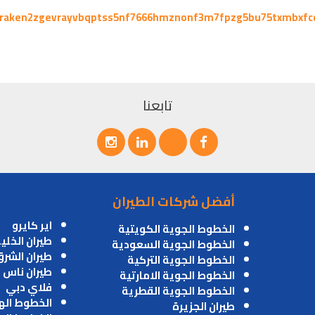
kraken2zgevrayvbqptss5nf7666hmznonf3m7fpzg5bu75txmbxfc
تابعنا
أفضل شركات الطيران
اير كايرو
الخطوط الجوية الكويتية
طيران الخلي
الخطوط الجوية السعودية
طيران الشر
الخطوط الجوية التركية
طيران ناس
الخطوط الجوية الامارتية
فلاي دبي
الخطوط الجوية القطرية
الخطوط اله
طيران الجزيرة