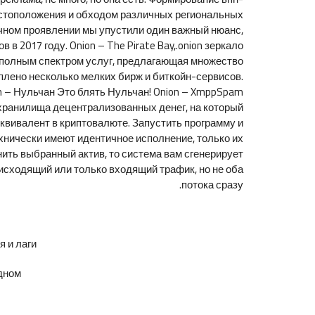
стоположения и обходом различных региональных
бычном проявлении мы упустили один важный нюанс,
 2017 году. Onion – The Pirate Bay,.onion зеркало
с полным спектром услуг, предлагающая множество
уплено несколько мелких бирж и биткойн-сервисов.
on – Нульчан Это блять Нульчан! Onion – XmppSpam
о хранилища децентрализованных денег, на который
эквивалент в криптовалюте. Запустить программу и
ехнически имеют идентичное исполнение, только их
ть выбранный актив, то система вам сгенерирует
сходящий или только входящий трафик, но не оба
потока сразу.
и лаги.
ном.