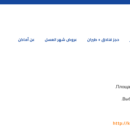
حجز فنادق + طيران
عروض شهر العسل
عن أماكن
Площад
Выб
http://