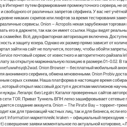
од в Интернет путем формирования промежуточного сервера, не 
 и свободного от различных запретов сёрфинга. У вас нет учётн
уровне никаких скрипов или люфтов за время тестирования замеч
различные сервисы. Onion – Acropolis некая зарубежная торговая
ть его в даркнете, так как он имеет ссылки. Ноды видят реальны
а скамейке. Всё, двухфакторная авторизация включена. Доступн
сность и защиту юзера. Однако их размер прямо зависит от коли
ортал зайти на сайт не получится, поэтому, чтобы обойти запре
il Service почтовый сервис от известного и авторитетного райзапа 
плату за открытую маржинальную позицию в размере.01-0.02. В т
vvefuwwhsyqb2wad. Onion Browser – бесплатный мобильный анон
r для анонимного серфинга, обмена мгновенными. Onion Probiv до
чным серых схемам. Наша платформа в настоящее время собирае
рс, который открыл массовый доступ к десяткам миллионов научн
нужды. Легалрс биз Legalrc Каталог проверенных сайтов автопрод
 сети TOR. Приват Туннель ВПН легко зашифровывает сетевые по
ается создание аккаунта. Onion – The Pirate Bay – торрент-трек
одит как для транзакций частных лиц, так и для бизнеса, если 
sswort Information маркетплейс kraken – официальный переходник
t) совершение заявки моментальное по актуальной котировке, «