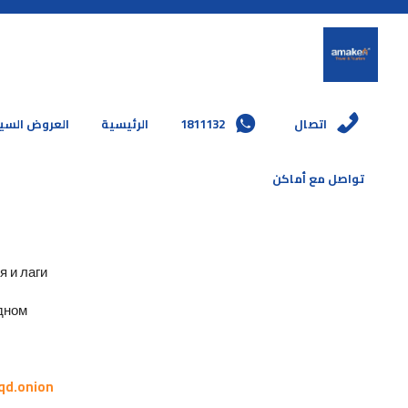
العروض السي
الرئيسية
1811132
اتصال
تواصل مع أماكن
и лаги.
ном.
qd.onion