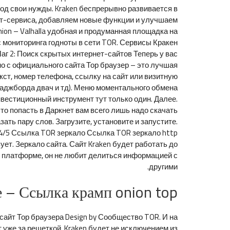
од свои нужды. Kraken беспрерывно развивается в
ет-сервиса, добавляем новые функции и улучшаем
ion – Valhalla удобная и продуманная площадка на
с мониторинга годноты в сети TOR. Сервисы Кракен
г 2: Поиск скрытых интернет-сайтов Теперь у вас
но с официального сайта Тор браузер – это лучшая
т, номер телефона, ссылку на сайт или визитную
имаджборда двач и тд). Меню моментального обмена
нвестиционный инструмент тут только один. Далее.
то попасть в Даркнет вам всего лишь надо скачать
ать пару слов. Загрузите, установите и запустите.
.4/5 Ссылка TOR зеркало Ссылка TOR зеркало http
ует. Зеркало сайта. Сайт Kraken будет работать до
ей платформе, он не любит делиться информацией с
другими.
е – Ссылка крамп onion top
айт Тор браузера Design by Сообщество TOR. И на
 уже за решеткой. Kraken будет не исключением из