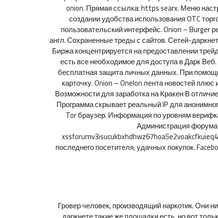
onion. Прямая ссылка: https searx. Меню на
создании удобства использования OTC торг
пользовательский интерфейс. Onion – Burger р
англ. Сохраненные треды с сайтов. Сетей-даркнет
Биржа концентрируется на предоставлении трейд
есть все необходимое для доступа в Дарк Веб.
бесплатная защита личных данных. При помощи
карточку. Onion – Onelon лента новостей плюс
Возможности для заработка на Кракен В отличие
Программа скрывает реальный IP для анонимного
Tor браузер. Информация по уровням верифкац
Администрация форума а
xssforumv3isucukbxhdhwz67hoa5e2voakcfkuieq4c
последнего посетителя, удачных покупок. Faceb
Гровер человек, производящий наркотик. Они н
даркнете такие же площадки есть, но вот толь