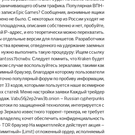
ограничивающего объем трафика. Популярная ВПН-
ой записи Epic Games? Сообщения, анонимные ящики
ено не было. С некоторых пор из России уходят не
 площадочка, описания собственно и нет, пробуйте,
й IP-адрес, и его теоретически можно перехватить.
ы отдельные версии для планшетов. Разработчики
чества времени, отведенного на удержание заемных
ты, нужно выполнить такую процедуру: Ищем ссылку
lelantoss7bcnwbv. Следует помнить, что Kraken будет
аком случае воспользуйтесь зеркалами, такими как
имный браузер, благодаря которому пользователи
статочно популярный форум по пробиву информации,
т 33 кодов, которыми пользуется наше всемирное
ых статей. Меню настройки заявки Каждый трейдер
аж. Vabu56j2ep2rwv3b.onion – Russian cypherpunks
токи по защищенной технологии, интегрируется с
ер Зеркало известного торрент-трекера, не требует
его владелец хочет обеспечить конфиденциальность
 – TOR браузер На маркетплейсе действует акция –
Лимитный» (Limit) отложенный ордер, исполняемый