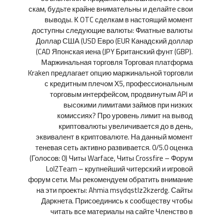
скам, будьте крайне внимательны и делайте свои
выводы. К OTC сделкам в настоящий момент
доступны следующие валюты: Фиатные валюты
Доллар США (USD Евро (EUR Канадский доллар
(CAD Японская иена (JPY Британский фунт (GBP).
Маржинальная торговля Торговая платформа
Kraken предлагает опцию маржинальной торговли
с кредитным плечом Х5, профессиональным
торговым интерфейсом, продвинутым API и
высокими лимитами займов при низких
комиссиях? Про уровень лимит на вывод
криптовалюты увеличивается до в день,
эквивалент в криптовалюте. На данный момент
теневая сеть активно развивается. 0/5.0 оценка
(Голосов: 0) Читы Warface, Читы Crossfire – Форум
LolZTeam – крупнейший читерский и игровой
форум сети. Мы рекомендуем обратить внимание
на эти проекты: Ahmia msydqstlz2kzerdg. Сайты
Даркнета. Присоединись к сообществу чтобы
читать все материалы на сайте Членство в