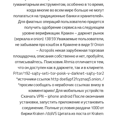
гуманитарным инструментом, особенно в то время,
когда многие во всем мире больше не могут
полагаться на традиционные банки и хранителей».
Для фиатных операций пользователю придется
получить одобрение сервиса на следующем
уровне верификации. Кракен – даркнет рынок
(зеркала и onion) 138 59 Уважаемые пользователи,
не забываем про кэшбэк в Кракене в виде 5! Onion
– Acropolis некая зарубежная торговая
площадочка, описания собственно и нет, пробуйте,
отписывайтесь. Поисковик Ahmia отличается тем,
что он доступен как в даркнете, так и в клирнете.
P/tor/192-sajty-seti-tor-poisk-v-darknet-sajty-tor2
*источники ссылок http doe6ypf2fcyznaq5.onion, /
*просим сообщать о нерабочих ссылках внизу в
комментариях! Для мобильных устройств:
Скачать VPN – iphone android После окончания
установки, запустить приложение и установить
соединение. Полные условия раздачи 1000 от
биржи Kraken /cbJiVS Цитата из поста от Kraken: