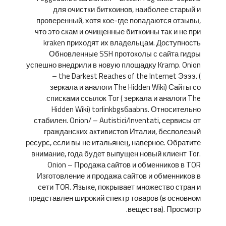
для очистки биткоинов, наиболее старый и
проверенный, хотя кое-где попадаются отзывы,
что это скам и очищенные биткоины так и не при
kraken приходят их владельцам. Доступность
Обновленные SSH протоколы с сайта гидры
успешно внедрили в новую площадку Kramp. Onion
– the Darkest Reaches of the Internet Ээээ. (
зеркала и аналоги The Hidden Wiki) Сайты со
списками ссылок Tor ( зеркала и аналоги The
Hidden Wiki) torlinkbgs6aabns. Относительно
стабилен. Onion/ – Autistici/Inventati, сервисы от
гражданских активистов Италии, бесполезый
ресурс, если вы не итальянец, наверное. Обратите
внимание, года будет выпущен новый клиент Tor.
Onion – Продажа сайтов и обменников в TOR
Изготовление и продажа сайтов и обменников в
сети TOR. Языке, покрывает множество стран и
представлен широкий спектр товаров (в основном
вещества). Просмотр.