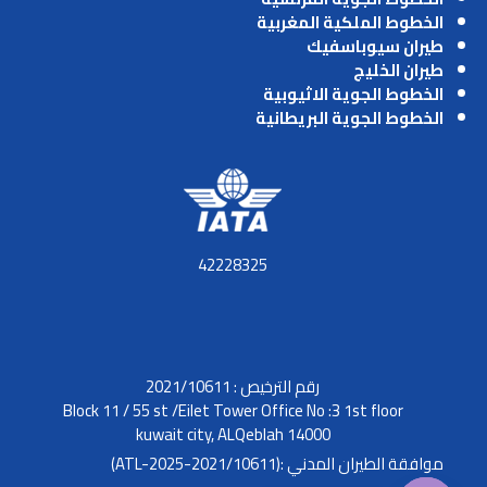
الخطوط الملكية المغربية
طيران سيوباسفيك
طيران الخليج
الخطوط الجوية الاثيوبية
الخطوط الجوية البريطانية
42228325
رقم الترخيص : 2021/10611
Block 11 / 55 st /Eilet Tower Office No :3 1st floor
kuwait city, ALQeblah 14000
موافقة الطيران المدني :(2021/10611-ATL-2025)