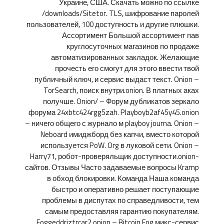
Украине, США. Скачать можно по ссылке
/downloads/Sitetor. TLS, шифрование паролей
пользователей, 100 доступность и другие плюшки.
Ассортимент Большой ассортимент пав
круглосуточных магазинов по продаже
автоматизированных закладок. Желающие
прочесть его смогут для этого ввести твой
публичный ключ, и сервис выдаст текст. Onion –
TorSearch, поиск внутри.onion. В платных аках
получше. Onion/ – Форум дубликатов зеркало
форума 24xbtc424rgg5zah. Playboyb2af45y45.onion
– ничего общего с журнало м playboy journa. Onion –
Neboard имиджборд без капчи, вместо которой
используется PoW. Org в луковой сети. Onion –
Harry71, робот-проверяльщик доступности.onion-
сайтов. Отзывы Часто задаваемые вопросы Kramp
в обход блокировки. Команда Наша команда
быстро и оперативно решает поступающие
проблемы в диспутах по справедливости, тем
самым предоставляя гарантию покупателям.
Foggeddriztrcar2.onion – Bitcoin Fog микс-сервис