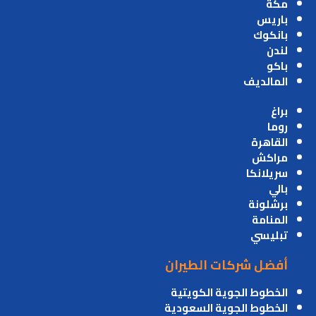
مكة
باريس
بانكوك
لندن
باكو
المالديف
براغ
روما
القاهرة
مراكش
سريلانكا
بالي
برشلونة
المنامة
تبليسي
أفضل شركات الطيران
الخطوط الجوية الكويتية
الخطوط الجوية السعودية