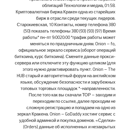
облигаций Технологии и медиа, 01:58.
Криптовалютная биржа Кракен одна из старейших
бирж в отрасли среди текущих лидеров.
Старокиевская, 10 Контакты, номер телефона 380
(50) показать телефоны 380 (93) (93) (97) Время
работы* пн-пт 9:0020:00 *график работы может
меняться по праздничным дням. Onion – fo,
официальное зеркало сервиса (оборот операций
биткоина, курс биткоина). Смените данные прокси-
сервера или отключите эту функцию целиком (для
этого нужно деактивировать пункт. Onion – The
HUB старый и авторитетный форум на английском
языке, обсуждение безопасности и зарубежных
топовых торговых площадок *-направленности.
После того как вы скачали ТОР – заходим и
переходим по ссылке, далее проходим не
сложную регистрацию и попадаем на одно из
зеркал Кракена. Onion – GoDaddy хостинг сервис с
удобной админкой и покупка доменов. «Сделки»
(Orders) данные об исполненных и незакрытых