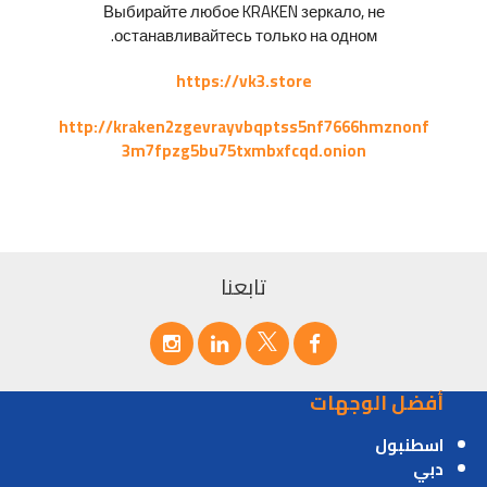
Выбирайте любое KRAKEN зеркало, не
останавливайтесь только на одном.
https://vk3.store
http://kraken2zgevrayvbqptss5nf7666hmznonf
3m7fpzg5bu75txmbxfcqd.onion
تابعنا
أفضل الوجهات
اسطنبول
دبي