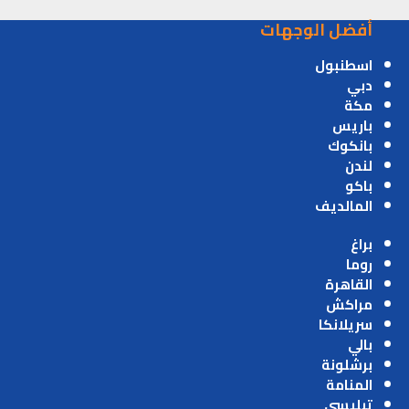
أفضل الوجهات
اسطنبول
دبي
مكة
باريس
بانكوك
لندن
باكو
المالديف
براغ
روما
القاهرة
مراكش
سريلانكا
بالي
برشلونة
المنامة
تبليسي