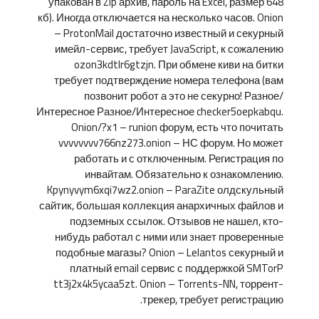
упакован в Zip архив, пароль на Excel, размер 648
кб). Иногда отключается на несколько часов. Onion
– ProtonMail достаточно известный и секурный
имейл-сервис, требует JavaScript, к сожалению
ozon3kdtlr6gtzjn. При обмене киви на битки
требует подтверждение номера телефона (вам
позвонит робот а это не секурно! Разное/
Интересное Разное/Интересное checker5oepkabqu.
Onion/?x1 – runion форум, есть что почитать
vvvvvvvv766nz273.onion – НС форум. Но может
работать и с отключенным. Регистрация по
инвайтам. Обязательно к ознакомлению.
Kpynyvym6xqi7wz2.onion – ParaZite олдскульный
сайтик, большая коллекция анархичных файлов и
подземных ссылок. Отзывов не нашел, кто-
нибудь работал с ними или знает проверенные
подобные магазы? Onion – Lelantos секурный и
платный email сервис с поддержкой SMTorP
tt3j2x4k5ycaa5zt. Onion – Torrents-NN, торрент-
трекер, требует регистрацию.