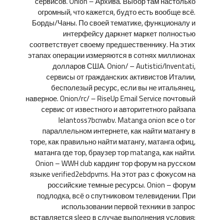
сервисов. Onion – Архива. Выбор там настолько
огромный, что кажется, будто есть вообще всё.
Борды/Чаны. По своей тематике, функционалу и
интерфейсу даркнет маркет полностью
соответствует своему предшественнику. На этих
этапах операции измеряются в сотнях миллионах
долларов США. Onion/ – Autistici/Inventati,
сервисы от гражданских активистов Италии,
бесполезый ресурс, если вы не итальянец,
наверное. Onion/rc/ – RiseUp Email Service почтовый
сервис от известного и авторитетного райзапа
lelantoss7bcnwbv. Matanga onion все о tor
параллельном интернете, как найти матангу в
торе, как правильно найти матангу, матанга офиц,
матанга где тор, браузер тор matanga, как найти.
Onion – WWH club кардинг тор форум на русском
языке verified2ebdpvms. На этот раз с фокусом на
российские темные ресурсы. Onion – форум
подлодка, всё о спутниковом телевидении. При
использовании первой техники в запрос
вставляется sleep в случае выполнения условия;