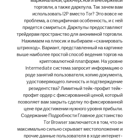
маржинальной, фьючерсной и внебиржевой
торговли, а также даркпула. Так зачем вам
использовать I2P вместо Tor? Это вовсе не
проблема, а специфичная особенность, и с ней
придется смириться. Даркпулы предоставляют
трейдерам пространство для анонимной торговли.
Нажимаем на плюсик и выбираем «сканировать
штрихкод». Вариант, представленный на картинке
выше наиболее простой способ ведения торгов на
криптовалютной платформе. На уровне
Intermediate система запросит информацию о
роде занятий пользователя, копию документа,
удостоверяющего личность и подтверждение
резидентства? Лимитный тейк-профит тейк-
профит ордер с фиксированной ценой, который
позволяет вам закрыть сделку по фиксированной
цене при достижении нужного уровня прибыли.
Содержание Подробности Главное достоинство
Tor Browser заключается в том, что он
максимально сильно скрывает местоположение и
прочие данные пользователя в ходе интернет-