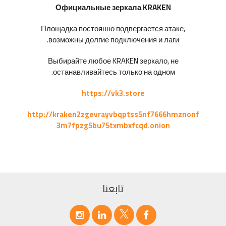
Официальные зеркала KRAKEN
Площадка постоянно подвергается атаке,
возможны долгие подключения и лаги.
Выбирайте любое KRAKEN зеркало, не
останавливайтесь только на одном.
https://vk3.store
http://kraken2zgevrayvbqptss5nf7666hmznonf
3m7fpzg5bu75txmbxfcqd.onion
تابعنا