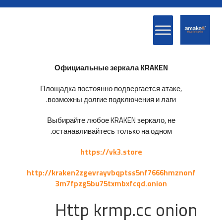
Официальные зеркала KRAKEN
Площадка постоянно подвергается атаке,
возможны долгие подключения и лаги.
Выбирайте любое KRAKEN зеркало, не
останавливайтесь только на одном.
https://vk3.store
http://kraken2zgevrayvbqptss5nf7666hmznonf
3m7fpzg5bu75txmbxfcqd.onion
Http krmp.cc onion