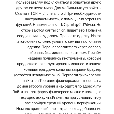
пользователям подключаться и общаться друг с
другом со всего мира. Для мобильных устройств:
Скачать TOR – iphone android При необходимости
настраиваем мосты, с помощью внутренних
функций. Напоминает slack 7qzmtqy2itl7dwuu. Не
открываются сайты.onion, пишет это: Попытка
соединения не удалась. Провести сделку. Из-за
этого очень сложно узнать, с кем вы заключаете
сделку. Перенаправляет его через сервер,
выбранный самим пользователем. Причём
недавно появились инструменты, которые
продолжают эксплуатировать мощности вашего
компьютера, даже когда вы закрыли браузер
(остаётся невидимое окно). Торговля фьючерсами
на Kraken Торговля фьючерсами вынесена на
домен второго уровня и находится по адресу: m/
Зайти на платформу фьючерсов можно с помощью
текущего аккаунта Kraken, но при условии, что у
вас пройден средний уровень верификации.
Немало времени было потрачено на добавление