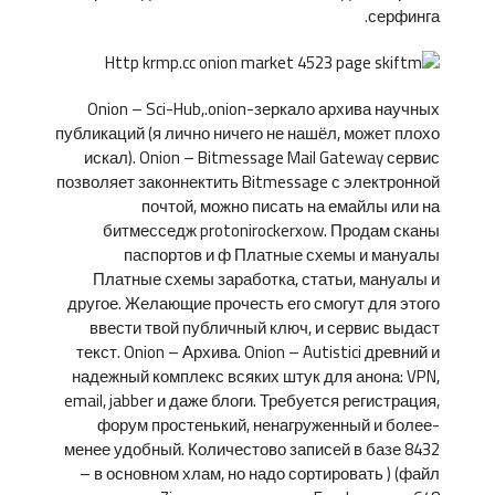
серфинга.
Onion – Sci-Hub,.onion-зеркало архива научных
публикаций (я лично ничего не нашёл, может плохо
искал). Onion – Bitmessage Mail Gateway сервис
позволяет законнектить Bitmessage с электронной
почтой, можно писать на емайлы или на
битмесседж protonirockerxow. Продам сканы
паспортов и ф Платные схемы и мануалы
Платные схемы заработка, статьи, мануалы и
другое. Желающие прочесть его смогут для этого
ввести твой публичный ключ, и сервис выдаст
текст. Onion – Архива. Onion – Autistici древний и
надежный комплекс всяких штук для анона: VPN,
email, jabber и даже блоги. Требуется регистрация,
форум простенький, ненагруженный и более-
менее удобный. Количестово записей в базе 8432
– в основном хлам, но надо сортировать ) (файл