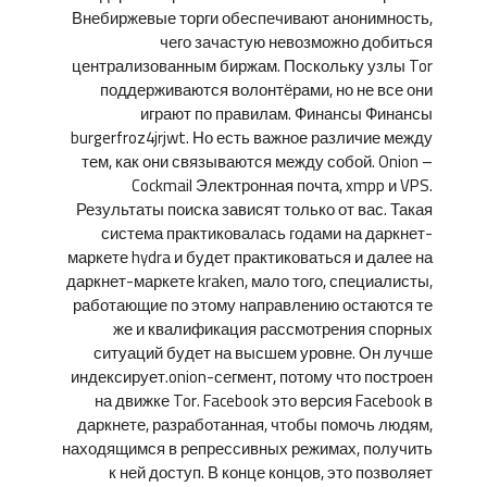
Внебиржевые торги обеспечивают анонимность,
чего зачастую невозможно добиться
централизованным биржам. Поскольку узлы Tor
поддерживаются волонтёрами, но не все они
играют по правилам. Финансы Финансы
burgerfroz4jrjwt. Но есть важное различие между
тем, как они связываются между собой. Onion –
Cockmail Электронная почта, xmpp и VPS.
Результаты поиска зависят только от вас. Такая
система практиковалась годами на даркнет-
маркете hydra и будет практиковаться и далее на
даркнет-маркете kraken, мало того, специалисты,
работающие по этому направлению остаются те
же и квалификация рассмотрения спорных
ситуаций будет на высшем уровне. Он лучше
индексирует.onion-сегмент, потому что построен
на движке Tor. Facebook это версия Facebook в
даркнете, разработанная, чтобы помочь людям,
находящимся в репрессивных режимах, получить
к ней доступ. В конце концов, это позволяет