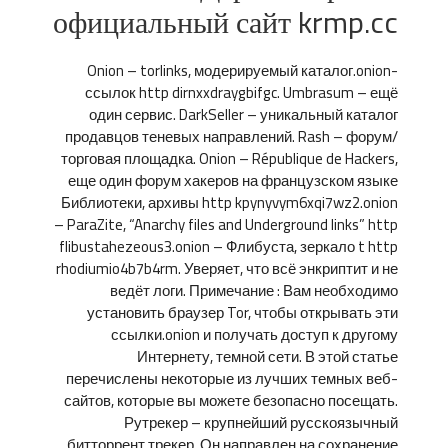
официальный сайт krmp.cc
Onion – torlinks, модерируемый каталог.onion-
ссылок http dirnxxdraygbifgc. Umbrasum – ещё
один сервис. DarkSeller – уникальный каталог
продавцов теневых направлений. Rash – форум/
торговая площадка. Onion – République de Hackers,
еще один форум хакеров на французском языке
Библиотеки, архивы http kpynyvym6xqi7wz2.onion
– ParaZite, “Anarchy files and Underground links” http
flibustahezeous3.onion – Флибуста, зеркало t http
rhodiumio4b7b4rm. Уверяет, что всё энкриптит и не
ведёт логи. Примечание : Вам необходимо
установить браузер Tor, чтобы открывать эти
ссылки.onion и получать доступ к другому
Интернету, темной сети. В этой статье
перечислены некоторые из лучших темных веб-
сайтов, которые вы можете безопасно посещать.
Рутрекер – крупнейший русскоязычный
битторрент трекер. Он направлен на сохранение