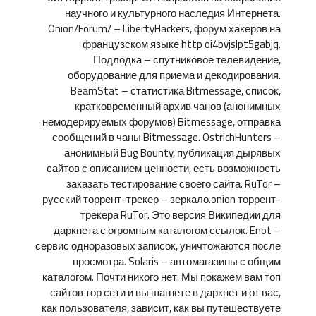
научного и культурного наследия Интернета.
Onion/Forum/ – LibertyHackers, форум хакеров на
французском языке http oi4bvjslpt5gabjq.
Подлодка – спутниковое телевидение,
оборудование для приема и декодирования.
BeamStat – статистика Bitmessage, список,
кратковременный архив чанов (анонимных
немодерируемых форумов) Bitmessage, отправка
сообщений в чаны Bitmessage. OstrichHunters –
анонимный Bug Bounty, публикация дырявых
сайтов с описанием ценности, есть возможность
заказать тестирование своего сайта. RuTor –
русский торрент-трекер – зеркало.onion торрент-
трекера RuTor. Это версия Википедии для
даркнета с огромным каталогом ссылок. Enot –
сервис одноразовых записок, уничтожаются после
просмотра. Solaris – автомагазины с общим
каталогом. Почти никого нет. Мы покажем вам топ
сайтов тор сети и вы шагнете в даркнет и от вас,
как пользователя, зависит, как вы путешествуете