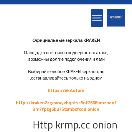
Официальные зеркала KRAKEN
Площадка постоянно подвергается атаке,
возможны долгие подключения и лаги.
Выбирайте любое KRAKEN зеркало, не
останавливайтесь только на одном.
https://vk3.store
http://kraken2zgevrayvbqptss5nf7666hmznonf
3m7fpzg5bu75txmbxfcqd.onion
Http krmp.cc onion