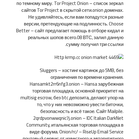
по темному миру. Tor Project Onion – список зеркал
сайтов Tor Project в скрытой сети.onion доменах.
Не удивляйтесь, если вам попадутся разные
версии, претендующие на подлинность. Choose
Better – сайт предлагает помощь в отборе кидал и
реальных шопов всего.08 ВТС, залил данную
сумму получил три ссылки.
Sluggers – хостинг картинок до 5MB, без
ограничения по времени хранения.
Hansamkt2rr6nfg3.onion – Hansa зарубежная
торговая площадка, основной приоритет на
multisig escrow, без btc депозита, делают упор на
то, что у них невозможно увести биточки,
безопасность и всё такое. Сайт Mailpile.
2qrdpvonwwqnic7j.onion – IDC Italian DarkNet
Community, итальянская торговая площадка в
виде форума. Onion/rc/ – RiseUp Email Service
почтовый сервис от известного и авторитетного