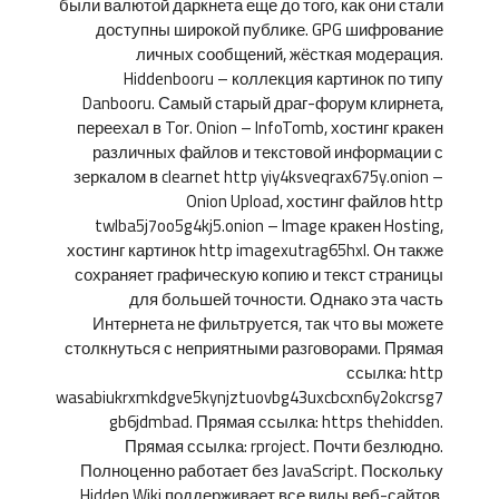
были валютой даркнета еще до того, как они стали
доступны широкой публике. GPG шифрование
личных сообщений, жёсткая модерация.
Hiddenbooru – коллекция картинок по типу
Danbooru. Самый старый драг-форум клирнета,
переехал в Tor. Onion – InfoTomb, хостинг кракен
различных файлов и текстовой информации с
зеркалом в clearnet http yiy4ksveqrax675y.onion –
Onion Upload, хостинг файлов http
twlba5j7oo5g4kj5.onion – Image кракен Hosting,
хостинг картинок http imagexutrag65hxl. Он также
сохраняет графическую копию и текст страницы
для большей точности. Однако эта часть
Интернета не фильтруется, так что вы можете
столкнуться с неприятными разговорами. Прямая
ссылка: http
wasabiukrxmkdgve5kynjztuovbg43uxcbcxn6y2okcrsg7
gb6jdmbad. Прямая ссылка: https thehidden.
Прямая ссылка: rproject. Почти безлюдно.
Полноценно работает без JavaScript. Поскольку
Hidden Wiki поддерживает все виды веб-сайтов,