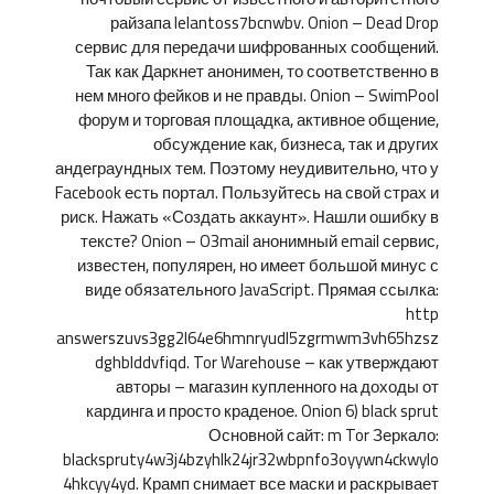
райзапа lelantoss7bcnwbv. Onion – Dead Drop
сервис для передачи шифрованных сообщений.
Так как Даркнет анонимен, то соответственно в
нем много фейков и не правды. Onion – SwimPool
форум и торговая площадка, активное общение,
обсуждение как, бизнеса, так и других
андеграундных тем. Поэтому неудивительно, что у
Facebook есть портал. Пользуйтесь на свой страх и
риск. Нажать «Создать аккаунт». Нашли ошибку в
тексте? Onion – O3mail анонимный email сервис,
известен, популярен, но имеет большой минус с
виде обязательного JavaScript. Прямая ссылка:
http
answerszuvs3gg2l64e6hmnryudl5zgrmwm3vh65hzsz
dghblddvfiqd. Tor Warehouse – как утверждают
авторы – магазин купленного на доходы от
кардинга и просто краденое. Onion 6) black sprut
Основной сайт: m Tor Зеркало:
blackspruty4w3j4bzyhlk24jr32wbpnfo3oyywn4ckwylo
4hkcyy4yd. Крамп снимает все маски и раскрывает