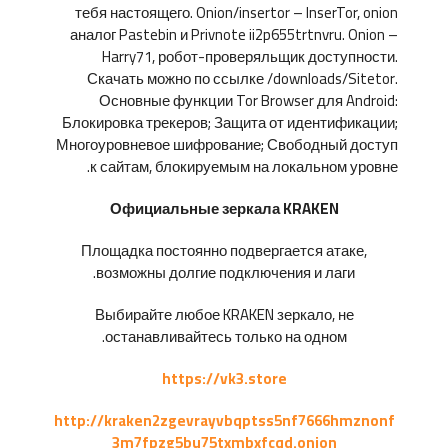
тебя настоящего. Onion/insertor – InserTor, onion
аналог Pastebin и Privnote ii2p655trtnvru. Onion –
Harry71, робот-проверяльщик доступности.
Скачать можно по ссылке /downloads/Sitetor.
Основные функции Tor Browser для Android:
Блокировка трекеров; Защита от идентификации;
Многоуровневое шифрование; Свободный доступ
к сайтам, блокируемым на локальном уровне.
Официальные зеркала KRAKEN
Площадка постоянно подвергается атаке,
возможны долгие подключения и лаги.
Выбирайте любое KRAKEN зеркало, не
останавливайтесь только на одном.
https://vk3.store
http://kraken2zgevrayvbqptss5nf7666hmznonf
3m7fpzg5bu75txmbxfcqd.onion