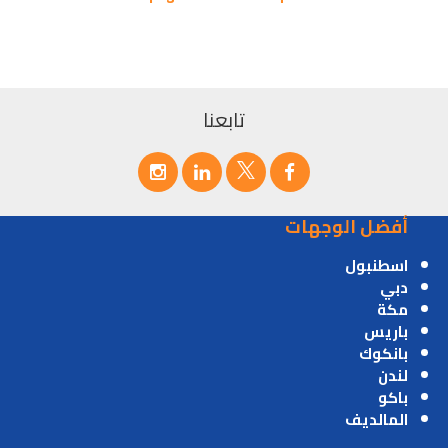
تابعنا
أفضل الوجهات
اسطنبول
دبي
مكة
باريس
بانكوك
لندن
باكو
المالديف