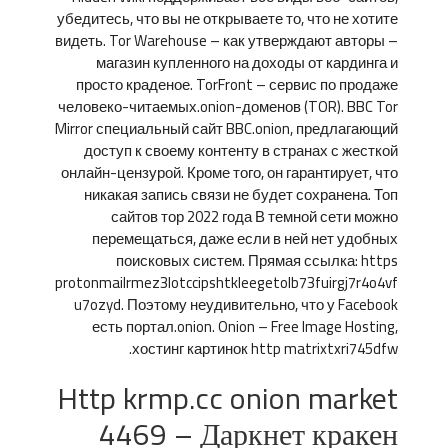
убедитесь, что вы не открываете то, что не хотите
видеть. Tor Warehouse – как утверждают авторы –
магазин купленного на доходы от кардинга и
просто краденое. TorFront – сервис по продаже
человеко-читаемых.onion-доменов (TOR). BBC Tor
Mirror специальный сайт BBC.onion, предлагающий
доступ к своему контенту в странах с жесткой
онлайн-цензурой. Кроме того, он гарантирует, что
никакая запись связи не будет сохранена. Топ
сайтов тор 2022 года В темной сети можно
перемещаться, даже если в ней нет удобных
поисковых систем. Прямая ссылка: https
protonmailrmez3lotccipshtkleegetolb73fuirgj7r4o4vf
u7ozyd. Поэтому неудивительно, что у Facebook
есть портал.onion. Onion – Free Image Hosting,
хостинг картинок http matrixtxri745dfw.
Http krmp.cc onion market
4469 – Даркнет кракен