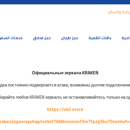
احية
باقات العُمرة
حجز طيران
حجز فنادق
خدمات السفر
Официальные зеркала KRAKEN
ка постоянно подвергается атаке, возможны долгие подключения 
ирайте любое KRAKEN зеркало, не останавливайтесь только на од
https://vk3.store
kraken2zgevrayvbqptss5nf7666hmznonf3m7fpzg5bu75txmbxfc