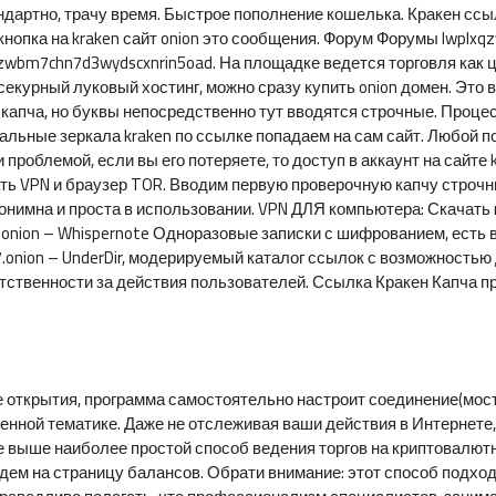
тандартно, трачу время. Быстрое пополнение кошелька. Кракен с
кнопка на kraken сайт onion это сообщения. Форум Форумы lwplx
zwbm7chn7d3wydscxnrin5oad. На площадке ведется торговля как 
 секурный луковый хостинг, можно сразу купить onion домен. Это
капча, но буквы непосредственно тут вводятся строчные. Процесс
льные зеркала kraken по ссылке попадаем на сам сайт. Любой п
 и проблемой, если вы его потеряете, то доступ в аккаунт на сайт
чать VPN и браузер TOR. Вводим первую проверочную капчу строч
нимна и проста в использовании. VPN ДЛЯ компьютера: Скачать r
p.onion – Whispernote Одноразовые записки с шифрованием, есть 
c7.onion – UnderDir, модерируемый каталог ссылок с возможност
етственности за действия пользователей. Ссылка Кракен Капча пр
ле открытия, программа самостоятельно настроит соединение(мос
енной тематике. Даже не отслеживая ваши действия в Интернете
е выше наиболее простой способ ведения торгов на криптовалютн
дем на страницу балансов. Обрати внимание: этот способ подход