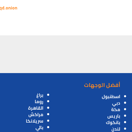
qd.onion
أفضل الوجهات
براغ
اسطنبول
روما
دبي
القاهرة
مكة
مراكش
باريس
سريلانكا
بانكوك
بالي
لندن