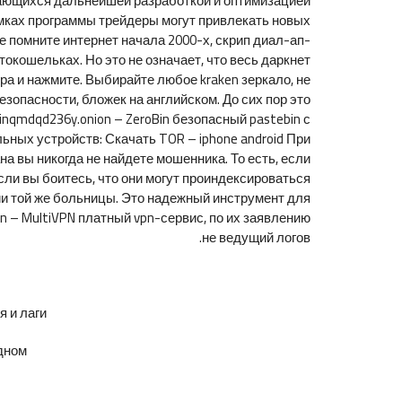
мающихся дальнейшей разработкой и оптимизацией
амках программы трейдеры могут привлекать новых
не помните интернет начала 2000-х, скрип диал-ап-
окошельках. Но это не означает, что весь даркнет
ера и нажмите. Выбирайте любое kraken зеркало, не
езопасности, бложек на английском. До сих пор это
inqmdqd236y.onion – ZeroBin безопасный pastebin с
ьных устройств: Скачать TOR – iphone android При
а вы никогда не найдете мошенника. То есть, если
сли вы боитесь, что они могут проиндексироваться
и той же больницы. Это надежный инструмент для
n – MultiVPN платный vpn-сервис, по их заявлению
не ведущий логов.
и лаги.
ном.