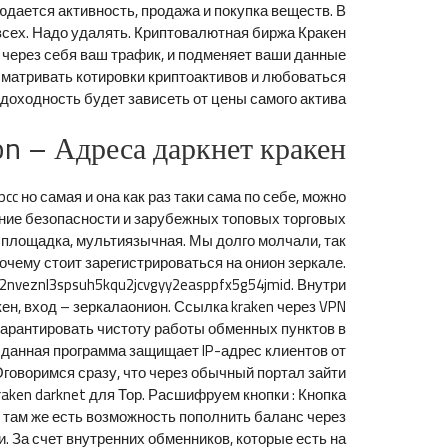
юдается активность, продажа и покупка веществ. В
всех. Надо удалять. Криптовалютная биржа Кракен
т через себя ваш трафик, и подменяет ваши данные
осматривать котировки криптоактивов и любоваться
оходность будет зависеть от цены самого актива.
on – Адреса даркнет кракен
 но самая и она как раз таки сама по себе, можно
ение безопасности и зарубежных топовых торговых
я площадка, мультиязычная. Мы долго молчали, так
Почему стоит зарегистрироваться на онион зеркале.
2nveznl3spsuh5kqu2jcvgyy2easppfx5g54jmid. Внутри
кен, вход – зеркалаонион. Ссылка kraken через VPN
гарантировать чистоту работы обменных пунктов в
 данная программа защищает IP-адрес клиентов от
говоримся сразу, что через обычный портал зайти
aken darknet для Тор. Расшифруем кнопки : Кнопка
, там же есть возможность пополнить баланс через
. За счет внутренних обменников, которые есть на