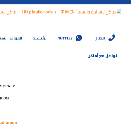
العروض السي
الرئيسية
1811132
اتصال
تواصل مع أماكن
и лаги.
ном.
qd.onion