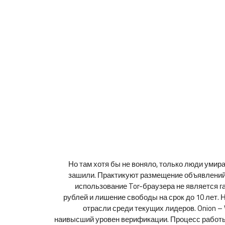
Но там хотя бы не воняло, только люди умир
зашили. Практикуют размещение объявлений с
использование Tor-браузера не является г
рублей и лишение свободы на срок до 10 лет.
отрасли среди текущих лидеров. Onion – 
наивысший уровен верификации. Процесс работы с