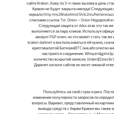
сайте Kraken. Хожу по 3-4 таких вызова в день с
Кракен не будет закрыта никогда! Следующая 
зеркало http rms26hxkohmxt5h3c2nruflvmerecwz
списками ссылок Tor. Onion – Onion Недорогой и
Следующая защита от ddos атак это так же 
выполняется за пару кликов. Используя официа
аккаунт PGP ключ, но это может стать так же
kraken darknet и воспользоваться ей нужно, ска
криптовалютой Биткоин(BTC она абсолютно ано
настроится соединение. Whisper4ljgxh43
количество вскрытий записки. Underdj5ziov3i
Даркнет каталог сайтов не несет никакой отв
Пользуйтесь на свой страх и риск. Пос
изменение полулярности запросов по определ
вопросы. Вариант, представленный на картинк
вывода средств с биржи Кракен мы также и