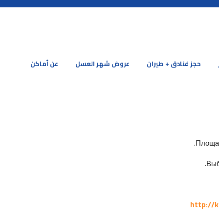
حجز فنادق + طيران
عروض شهر العسل
عن أماكن
Площад
Выб
http://