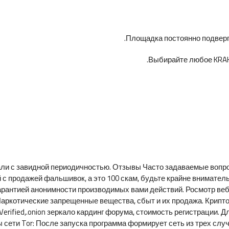
Площадка постоянно подверга
Выбирайте любое KRAKE
али с завидной периодичностью. Отзывы Часто задаваемые вопро
 продажей фальшивок, а это 100 скам, будьте крайне вниматель
арантией анонимности производимых вами действий. Росмотр веб
 Наркотические запрещенные вещества, сбыт и их продажа. Крипт
Verified,.onion зеркало кардинг форума, стоимость регистрации. 
ети Tor: После запуска программа формирует сеть из трех случа