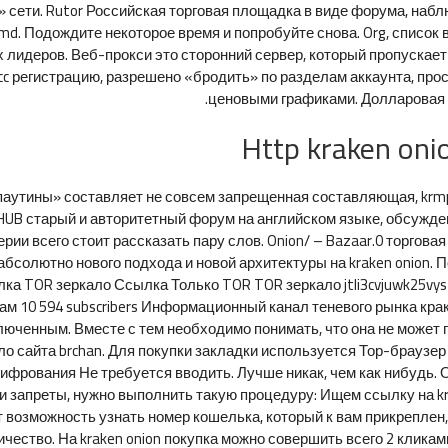
 сети. Rutor Российская торговая площадка в виде форума, набл
d. Подождите некоторое время и попробуйте снова. Org, список 
х лидеров. Веб-прокси это сторонний сервер, который пропускае
pcc регистрацию, разрешено «бродить» по разделам аккаунта, пр
ценовыми графиками. Долларовая д
Http kraken oni
аутины» составляет не совсем запрещенная составляющая, krmpcc
e HUB старый и авторитетный форум на английском языке, обсужд
рии всего стоит рассказать пару слов. Onion/ – Bazaar.0 торгова
абсолютно нового подхода и новой архитектуры на kraken onion. 
ылка TOR зеркало Ссылка Только TOR TOR зеркало jtli3cvjuwk25vys
грам 10 594 subscribers Информационный канал теневого рынка кра
люченным. Вместе с тем необходимо понимать, что она не может 
о сайта brchan. Для покупки закладки используется Тор-браузер
фрования Не требуется вводить. Лучше никак, чем как нибудь. О
ти запреты, нужно выполнить такую процедуру: Ищем ссылку на kr
т возможность узнать номер кошелька, который к вам прикреплен
ество. На kraken onion покупка можно совершить всего 2 кликами