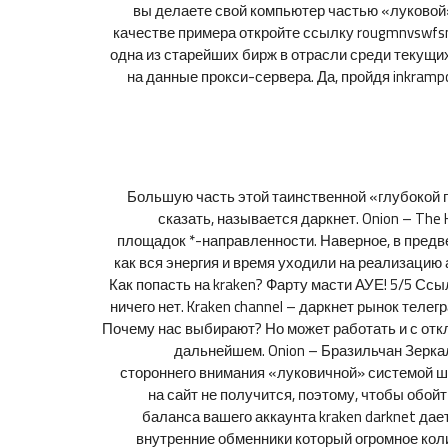
вы делаете свой компьютер частью «луковой»
качестве примера откройте ссылку rougmnvswfsm
одна из старейших бирж в отрасли среди текущи
на данные прокси-сервера. Да, пройдя inkram
Большую часть этой таинственной «глубокой п
сказать, называется даркнет. Onion – Th
площадок *-направленности. Наверное, в предве
как вся энергия и время уходили на реализацию 
Как попасть на kraken? Фарту масти АУЕ! 5/5 Сс
ничего нет. Kraken channel – даркнет рынок теле
Почему нас выбирают? Но может работать и с отк
дальнейшем. Onion – Бразильчан Зеркал
стороннего внимания «луковичной» системой ши
на сайт не получится, поэтому, чтобы обой
баланса вашего аккаунта kraken darknet дае
внутренние обменники который огромное колич