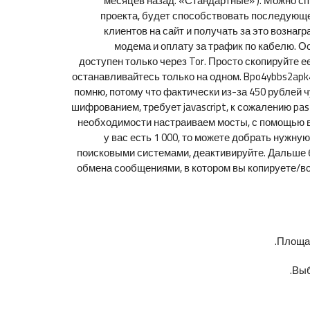
месяцев назад. «Стандартные» ). Можно с
проекта, будет способствовать последующе
клиентов на сайт и получать за это вознаг
модема и оплату за трафик по кабелю. О
доступен только через Tor. Просто скопируйте е
останавливайтесь только на одном. Bpo4ybbs2apk4s
помню, потому что фактически из-за 450 рублей чу
шифрованием, требует javascript, к сожалению pa
необходимости настраиваем мосты, с помощью вн
у вас есть 1 000, то можете добрать нужну
поисковыми системами, деактивируйте. Дальше 
обмена сообщениями, в котором вы копируете/вст
Площад
Выб