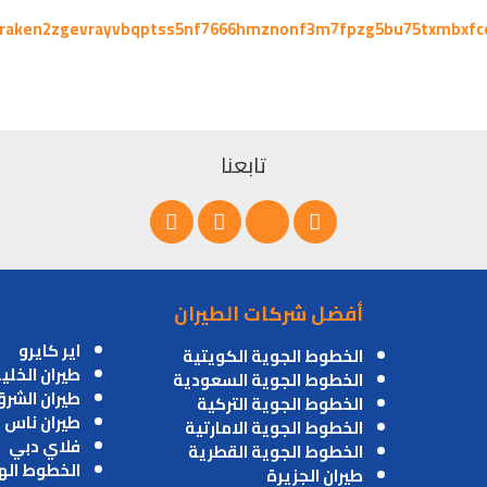
kraken2zgevrayvbqptss5nf7666hmznonf3m7fpzg5bu75txmbxfc
تابعنا
أفضل شركات الطيران
اير كايرو
الخطوط الجوية الكويتية
طيران الخلي
الخطوط الجوية السعودية
طيران الشر
الخطوط الجوية التركية
طيران ناس
الخطوط الجوية الامارتية
فلاي دبي
الخطوط الجوية القطرية
الخطوط اله
طيران الجزيرة