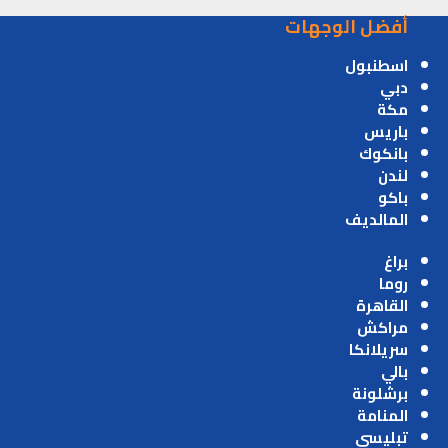
أفضل الوجهات
اسطنبول
دبي
مكة
باريس
بانكوك
لندن
باكو
المالديف
براغ
روما
القاهرة
مراكش
سريلانكا
بالي
برشلونة
المنامة
تبليسي