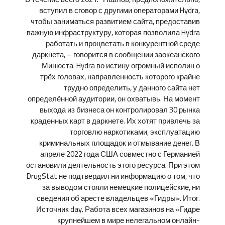
вступил в сговор с другими операторами Hydra,
чтобы заниматься развитием сайта, предоставив
важную инфраструктуру, которая позволила Hydra
работать и процветать в конкурентной среде
даркнета, – говорится в сообщении заокеанского
Минюста. Hydra во истину огромный исполин о
трёх головах, направленность которого крайне
трудно определить, у данного сайта нет
определённой аудитории, он охватывь. На момент
выхода из бизнеса он контролировал 30 рынка
краденных карт в даркнете. Их хотят привлечь за
торговлю наркотиками, эксплуатацию
криминальных площадок и отмывание денег. В
апреле 2022 года США совместно с Германией
остановили деятельность этого ресурса. При этом
DrugStat не подтвердил ни информацию о том, что
за выводом стояли немецкие полицейские, ни
сведения об аресте владельцев «Гидры». Итог.
Источник day. Работа всех магазинов на «Гидре
крупнейшем в мире нелегальном онлайн-