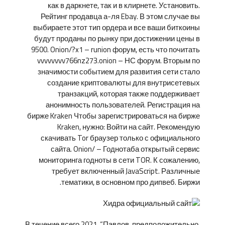
как в даркнете, так и в клирнете. Установить.
Рейтинг продавца а-ля Ebay. В этом случае вы
выбираете этот тип ордера и все ваши биткоины
будут проданы по рынку при достижении цены в
9500. Onion/?x1 – runion форум, есть что почитать
vvvvvvvv766nz273.onion – НС форум. Вторым по
значимости событием для развития сети стало
создание криптовалюты для внутрисетевых
транзакций, которая также поддерживает
анонимность пользователей. Регистрация на
бирже Kraken Чтобы зарегистрироваться на бирже
Kraken, нужно: Войти на сайт. Рекомендую
скачивать Tor браузер только с официального
сайта. Onion/ – Годнотаба открытый сервис
мониторинга годноты в сети TOR. К сожалению,
требует включенный JavaScript. Различные
тематики, в основном про дипвеб. Биржи.
В течение всего 2021. “Павлов, предположительно,