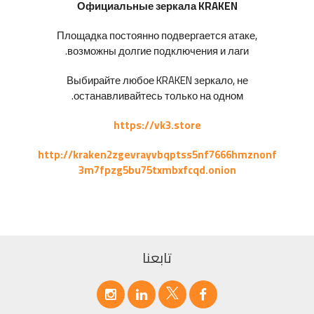
Официальные зеркала KRAKEN
Площадка постоянно подвергается атаке,
возможны долгие подключения и лаги.
Выбирайте любое KRAKEN зеркало, не
останавливайтесь только на одном.
https://vk3.store
http://kraken2zgevrayvbqptss5nf7666hmznonf
3m7fpzg5bu75txmbxfcqd.onion
تابعنا