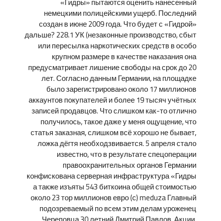
«Гидры» пытаются оценить нанесенный
немецкими полицейскими ущерб. Последний
создан в июне 2009 года. Что будет с «Гидрой»
дальше? 228.1 УК (незаконные производство, сбыт
или пересылка наркотических средств в особо
крупном размере в качестве наказания она
предусматривает лишение свободы на срок до 20
лет. Согласно данным Германии, на площадке
было зарегистрировано около 17 миллионов
аккаунтов покупателей и более 19 тысяч учётных
записей продавцов. Что слишком как-то отлично
получилось, такое даже у меня ощущение, что
статья заказная, слишком всё хорошо не бывает,
ложка дёгтя необходзвивается. 5 апреля стало
известно, что в результате спецоперации
правоохранительных органов Германии
конфискована серверная инфраструктура «Гидры
а также изъяты 543 биткоина общей стоимостью
около 23 тор миллионов евро (с) meduza Главный
подозреваемый по всем этим делам уроженец
Череповца 30 летний Дмитрий Павлов. Акции,