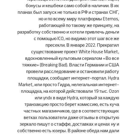
бонусы и кешбеки само собой в наличии. В их
планах был запуск не только в РФ и странах СНГ,
но и по всему миру платформы Eternos,
работающей по такому же принципу, на
разработку собственно и хотели привлечь деньги
с помощью ICO, но видимо этот шаг все же
пресекли. В январе 2022. Прекратил
существование проект White House Market,
вдохновленный культовым сериалом «Во все
тяжкие» (Breaking Bad). Власти Германии и США
провели расследование и остановили работу
площадки, сообщает интернет-портал. Hydra
Market, или просто Гидра, нелегальная интернет-
площадка, на которой действовали 19 тыс. Ozon
или yndx в виде Hydra, который за каждую
транзакцию просто берет комиссию, есть куча
частных магазинчиков, где в соответствующих
ветках пользователи даже отзывы в открытую
зеркало пишут о стаффе, доставках и ценах ну и
собственно есть юзеры. В районе обеда нам дали