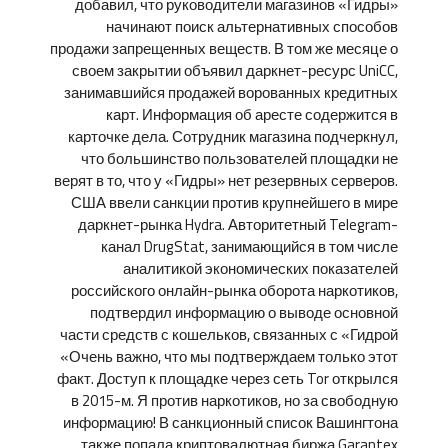
добавил, что руководители магазинов «Гидры»
начинают поиск альтернативных способов
продажи запрещенных веществ. В том же месяце о
своем закрытии объявил даркнет-ресурс UniCC,
занимавшийся продажей ворованных кредитных
карт. Информация об аресте содержится в
карточке дела. Сотрудник магазина подчеркнул,
что большинство пользователей площадки не
верят в то, что у «Гидры» нет резервных серверов.
США ввели санкции против крупнейшего в мире
даркнет-рынка Hydra. Авторитетный Telegram-
канал DrugStat, занимающийся в том числе
аналитикой экономических показателей
российского онлайн-рынка оборота наркотиков,
подтвердил информацию о выводе основной
части средств с кошельков, связанных с «Гидрой
«Очень важно, что мы подтверждаем только этот
факт. Доступ к площадке через сеть Tor открылся
в 2015-м. Я против наркотиков, но за свободную
информацию! В санкционный список Вашингтона
также попала криптовалютная биржа Garantex