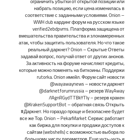
ограничить убытки от открытой позиции или
набрать позицию, если цена изменилась в
соответствие с заданными условиями. Onion –
WWH club кардинг форум на русском языке
verified2ebdpvms. Платформа защищена от
вмешательства правительства и злонамеренных
атак, чтобы защитить пользователя. Но что такое
реальный даркнет? Onion – Скрытые Ответы
задавай вопрос, получай ответ от других анонов.
За активность на форуме начисляют кредиты,
которые можно поменять на биткоины. Поддержи
rutorka. Onion имейл. Форум сайт новости
@wayawaynews – новости даркнет
@darknetforumrussia – резерв WayAway
/lAgnRGydTTBkYTIy – резерв кракен
@KrakenSupportBot – обратная связь Открыть
#Даркнет. Но гораздо проще и безопаснее будет
все же Тор. Onion – PekarMarket Сервис работает
как биржа для покупки и продажи доступов к
сайтам (webshells) с возможностью выбора по
большому числу параметров. Еще чуть-чуть и