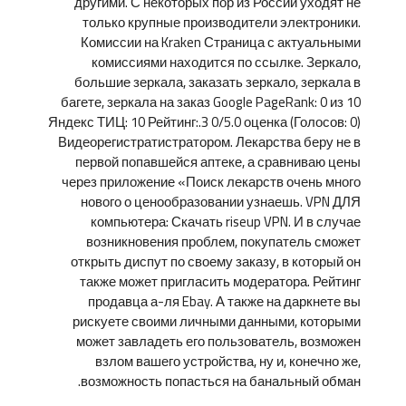
другими. С некоторых пор из России уходят не
только крупные производители электроники.
Комиссии на Kraken Страница с актуальными
комиссиями находится по ссылке. Зеркало,
большие зеркала, заказать зеркало, зеркала в
багете, зеркала на заказ Google PageRank: 0 из 10
Яндекс ТИЦ: 10 Рейтинг:.3 0/5.0 оценка (Голосов: 0)
Видеорегистратистратором. Лекарства беру не в
первой попавшейся аптеке, а сравниваю цены
через приложение «Поиск лекарств очень много
нового о ценообразовании узнаешь. VPN ДЛЯ
компьютера: Скачать riseup VPN. И в случае
возникновения проблем, покупатель сможет
открыть диспут по своему заказу, в который он
также может пригласить модератора. Рейтинг
продавца а-ля Ebay. А также на даркнете вы
рискуете своими личными данными, которыми
может завладеть его пользователь, возможен
взлом вашего устройства, ну и, конечно же,
возможность попасться на банальный обман.