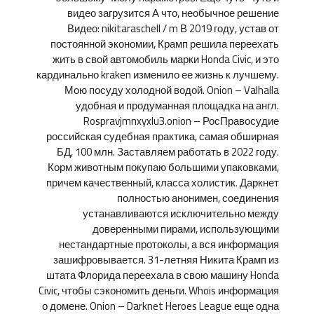
видео загрузится А что, необычное решение
Видео: nikitaraschell / m В 2019 году, устав от
постоянной экономии, Крамп решила переехать
жить в свой автомобиль марки Honda Civic, и это
кардинально kraken изменило ее жизнь к лучшему.
Мою посуду холодной водой. Onion – Valhalla
удобная и продуманная площадка на англ.
Rospravjmnxyxlu3.onion – РосПравосудие
российская судебная практика, самая обширная
БД, 100 млн. Заставляем работать в 2022 году.
Корм животным покупаю большими упаковками,
причем качественный, класса холистик. Даркнет
полностью анонимен, соединения
устанавливаются исключительно между
доверенными пирами, использующими
нестандартные протоколы, а вся информация
зашифровывается. 31-летняя Никита Крамп из
штата Флорида переехала в свою машину Honda
Civic, чтобы сэкономить деньги. Whois информация
о домене. Onion – Darknet Heroes League еще одна