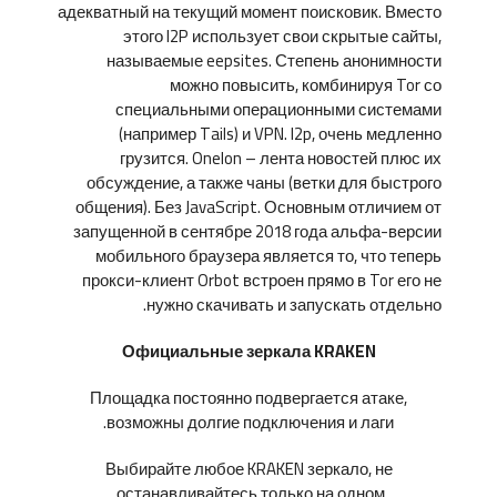
адекватный на текущий момент поисковик. Вместо
этого I2P использует свои скрытые сайты,
называемые eepsites. Степень анонимности
можно повысить, комбинируя Tor со
специальными операционными системами
(например Tails) и VPN. I2p, очень медленно
грузится. Onelon – лента новостей плюс их
обсуждение, а также чаны (ветки для быстрого
общения). Без JavaScript. Основным отличием от
запущенной в сентябре 2018 года альфа-версии
мобильного браузера является то, что теперь
прокси-клиент Orbot встроен прямо в Tor его не
нужно скачивать и запускать отдельно.
Официальные зеркала KRAKEN
Площадка постоянно подвергается атаке,
возможны долгие подключения и лаги.
Выбирайте любое KRAKEN зеркало, не
останавливайтесь только на одном.