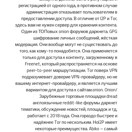
регистрацией от одного года, в противном случае
администрация отказывает пользователям в
предоставлении доступа. В отличие от I2P и Tor,
здесь вам не нужен сервер для хранения контента.
Один из ТОПовых onion форумов даркнета. GPG
шифрование личных сообщений, жёсткая
модерация. Они вообще могут не существовать до
того, как кому-то понадобятся. Она применяется
только для доступа к контенту, загруженному в
Freenet, который распространяется на основе
peer-to-peer маршрутизации. Tor поверх VPN
подразумевает доверие VPN-провайдеру, но не
вашему интернет-провайдеру, и является лучшим
вариантом для доступа к сайтам.onion. Onion/
Зарубежные торговые площадки dread
англоязычные reddit-like форумы даркнет
тематики, обсуждение новостей, площадок и тд,
работает с 2018 года. Она гораздо быстрее и
надёжнее Tor по нескольким. НоI2P имеет
некоторые преимущества. Abiko – самый