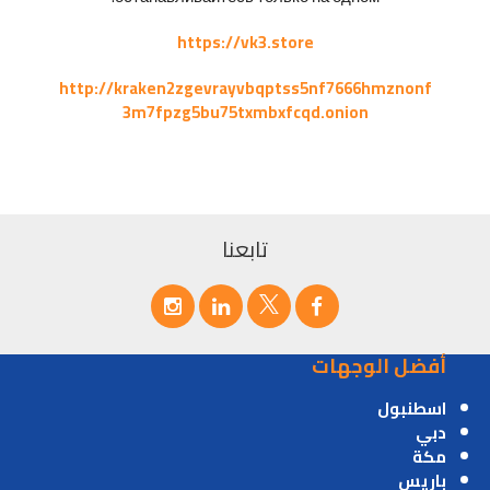
https://vk3.store
http://kraken2zgevrayvbqptss5nf7666hmznonf
3m7fpzg5bu75txmbxfcqd.onion
تابعنا
أفضل الوجهات
اسطنبول
دبي
مكة
باريس