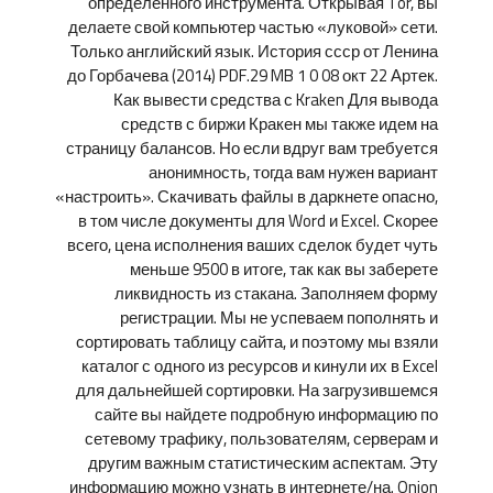
определенного инструмента. Открывая Tor, вы
делаете свой компьютер частью «луковой» сети.
Только английский язык. История ссср от Ленина
до Горбачева (2014) PDF.29 MB 1 0 08 окт 22 Артек.
Как вывести средства с Kraken Для вывода
средств с биржи Кракен мы также идем на
страницу балансов. Но если вдруг вам требуется
анонимность, тогда вам нужен вариант
«настроить». Скачивать файлы в даркнете опасно,
в том числе документы для Word и Excel. Скорее
всего, цена исполнения ваших сделок будет чуть
меньше 9500 в итоге, так как вы заберете
ликвидность из стакана. Заполняем форму
регистрации. Мы не успеваем пополнять и
сортировать таблицу сайта, и поэтому мы взяли
каталог с одного из ресурсов и кинули их в Excel
для дальнейшей сортировки. На загрузившемся
сайте вы найдете подробную информацию по
сетевому трафику, пользователям, серверам и
другим важным статистическим аспектам. Эту
информацию можно узнать в интернете/на. Onion