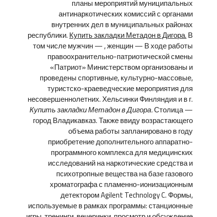
планы мероприятий муниципальных
антинаркотических комиссий с органами
внутренних дел в муниципальных районах
республики.
Купить закладки Метадон в Дигора.
В
том числе мужчин — , женщин — В ходе работы
правоохранительно-патриотической смены
«Патриот» Министерством организованы и
проведены спортивные, культурно-массовые,
туристско-краеведческие мероприятия для
несовершеннолетних. Хельсинки Финляндия и в г.
Купить закладки Метадон в Дигора.
Столица —
город Владикавказ. Также ввиду возрастающего
объема работы запланировано в году
приобретение дополнительного аппаратно-
программного комплекса для медицинских
исследований на наркотические средства и
психотропные вещества на базе газового
хроматографа с пламенно-ионизационным
детектором Agilent Technology C. Формы,
используемые в рамках программы: станционные
игры, тренинги, вечеринки, просмотр и обсуждение