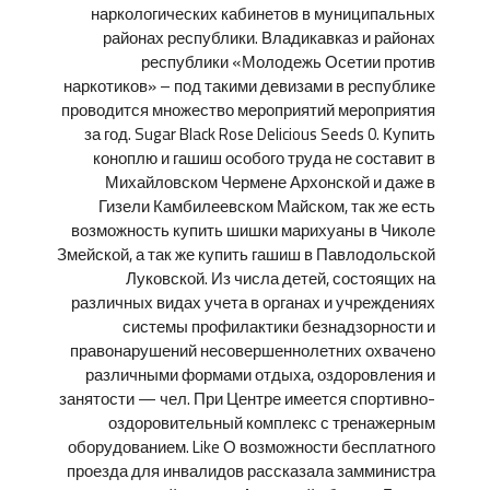
наркологических кабинетов в муниципальных
районах республики. Владикавказ и районах
республики «Молодежь Осетии против
наркотиков» – под такими девизами в республике
проводится множество мероприятий мероприятия
за год. Sugar Black Rose Delicious Seeds 0. Купить
коноплю и гашиш особого труда не составит в
Михайловском Чермене Архонской и даже в
Гизели Камбилеевском Майском, так же есть
возможность купить шишки марихуаны в Чиколе
Змейской, а так же купить гашиш в Павлодольской
Луковской. Из числа детей, состоящих на
различных видах учета в органах и учреждениях
системы профилактики безнадзорности и
правонарушений несовершеннолетних охвачено
различными формами отдыха, оздоровления и
занятости — чел. При Центре имеется спортивно-
оздоровительный комплекс с тренажерным
оборудованием. Like О возможности бесплатного
проезда для инвалидов рассказала замминистра