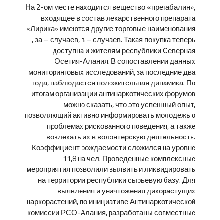
На 2-ом месте находится вещество «прегабалин»,
входящее в состав лекарственного препарата
«Лирика» имеются другие торговые наименования
, за – случаев, в – случаев. Такая покупка теперь
доступна и жителям республики Северная
Осетия-Алания. В сопоставлении данных
мониторинговых исследований, за последние два
года, наблюдается положительная динамика. По
итогам организации антинаркотических форумов
можно сказать, что это успешный опыт,
позволяющий активно информировать молодежь о
проблемах рискованного поведения, а также
вовлекать их в волонтерскую деятельность.
Коэффициент рождаемости сложился на уровне
11,8 на чел. Проведенные комплексные
мероприятия позволили выявить и ликвидировать
на территории республики сырьевую базу. Для
выявления и уничтожения дикорастущих
наркорастений, по инициативе Антинаркотической
комиссии РСО-Алания, разработаны совместные