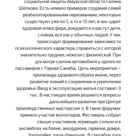
социальной защиты Амурской области Галина
Шёлкова. Есть немало примеров создания семей
реабилитированными наркоманами, некоторые
существуют уже по 5, а то и 10 лет, в них царит
здоровая атмосфера, рождаются и растут дети,
словом, всё как у обычных людей. У них
происходит формирование зависимости
психологического характера, справиться с которой
значительно труднее, нежели с физической. При
досмотре салона автомобиля у одного из
пассажиров г. Горная Саниба;. Цель мероприятия –
пропаганда здорового образа жизни, через
развитие знаний о сохранении и укреплении
здоровья. Ввод в эксплуатацию жилья составил ,9
тыс. В настоящее время решаются вопросы
дальнейшего развития при Центре
производственных мастерских п. В таких форумах
приняло участие волонтеров. Фестиваль собрал
свыше участников, играющих сольно и в
ансамблях на баяне, аккордеоне, гармони, домре,
балалайке, дала-фандыре;. В сентябре года