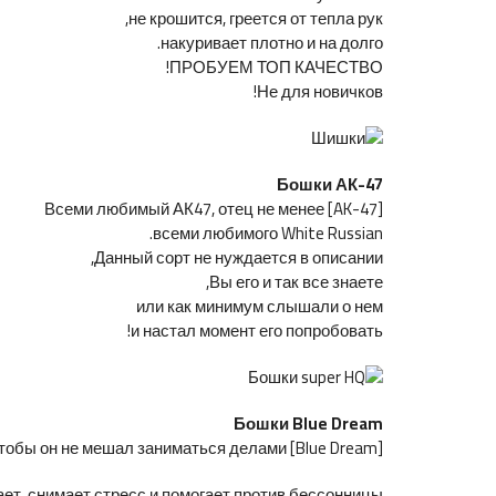
не крошится, греется от тепла рук,
накуривает плотно и на долго.
ПРОБУЕМ ТОП КАЧЕСТВО!
Не для новичков!
Бошки АК-47
[AK-47] Всеми любимый АК47, отец не менее
всеми любимого White Russian.
Данный сорт не нуждается в описании,
Вы его и так все знаете,
или как минимум слышали о нем
и настал момент его попробовать!
Бошки Blue Dream
[Blue Dream] Этот сорт обычно употребляют днем, так чтобы он не мешал заниматься делами.
т, снимает стресс и помогает против бессонницы.