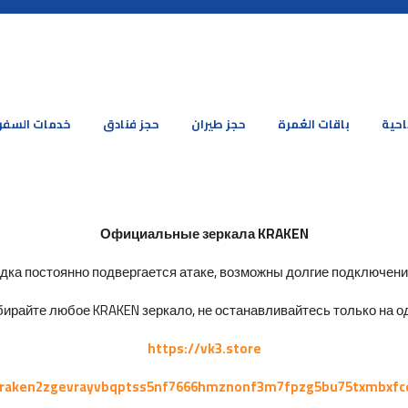
احية
باقات العُمرة
حجز طيران
حجز فنادق
خدمات السفر
Официальные зеркала KRAKEN
ка постоянно подвергается атаке, возможны долгие подключения 
ирайте любое KRAKEN зеркало, не останавливайтесь только на од
https://vk3.store
kraken2zgevrayvbqptss5nf7666hmznonf3m7fpzg5bu75txmbxfc