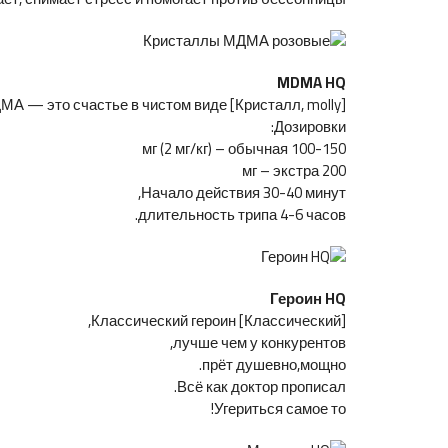
MDMA HQ
[Кристалл, molly] МДМА — это счастье в чистом виде.
Дозировки:
100-150 мг (2 мг/кг) – обычная
200 мг – экстра
Начало действия 30-40 минут,
длительность трипа 4-6 часов.
Героин HQ
[Классический] Классический героин,
лучше чем у конкурентов,
прёт душевно,мощно.
Всё как доктор прописал.
Угериться самое то!