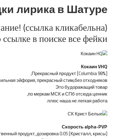
дки лирика в Шатуре
ание! (ссылка кликабельна)
ссылке в поиске все фейки!
Кокаин VHQ
[Columbia 98%] Прекрасный продукт,
сильная эйфория, прекрасный стим,без отходняков.
Это будоражащий товар
по меркам МСК и СПб отсюда ценник,
плюс наша не легкая работа.
Скорость alpha-PVP
[Кристалл, крисы] Качественный продукт, дозировка 0.05