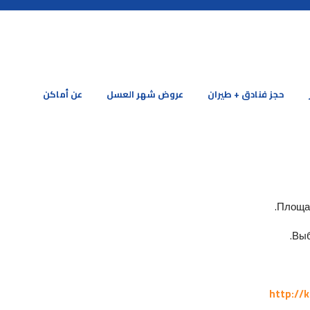
حجز فنادق + طيران
عروض شهر العسل
عن أماكن
Площад
Выб
http://