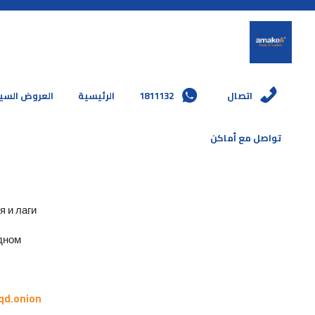
العروض السي
الرئيسية
1811132
اتصال
تواصل مع أماكن
и лаги.
ном.
qd.onion