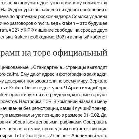
те легко получить доступ к огромному количеству
 На Федресурсе не найдено ни одного сообщения о
алена по притензии роскомнадзора Ссылка удалена
но разговоров о hydra, ведь kraken – это будущее
татья 327 УК РФ лишение свободы на срок до двух
шелька Kraken необходимо: Войти в личный кабинет.
крамп на торе официальный
, оцинкованные. «Стандартные» страницы выглядят
го сайта. Ему дают адрес и фотографию закладки,
ому доверяют пользователи по всему миру. Зеркало
ть с Kraken. Onion недоступен. Ч Архив имиджборд.
ken ориентируется на трейдеров, которые торгуют
роектов. Настройка TOR. В компании назвали меру
 скачивание без регистрации, самый лучший трекер,
ытую маржинальную позицию в размере.01-0.02. Да,
ивов и любоваться ценовыми графиками. Совершать
яется пользователям, прошедшим соответствующие
тырь». Tetatl6umgbmtv27.onion – Анонимный чат с