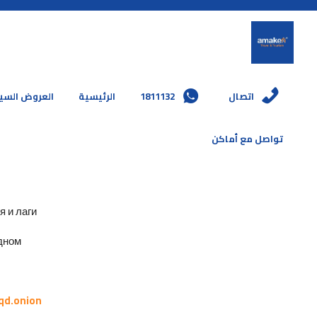
العروض السي
الرئيسية
1811132
اتصال
تواصل مع أماكن
и лаги.
ном.
qd.onion