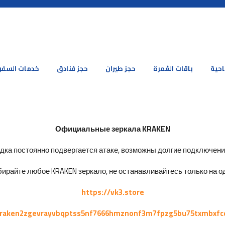
احية
باقات العُمرة
حجز طيران
حجز فنادق
خدمات السفر
Официальные зеркала KRAKEN
ка постоянно подвергается атаке, возможны долгие подключения 
ирайте любое KRAKEN зеркало, не останавливайтесь только на од
https://vk3.store
kraken2zgevrayvbqptss5nf7666hmznonf3m7fpzg5bu75txmbxfc