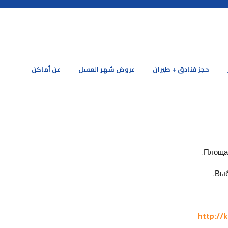
حجز فنادق + طيران
عروض شهر العسل
عن أماكن
Площад
Выб
http://