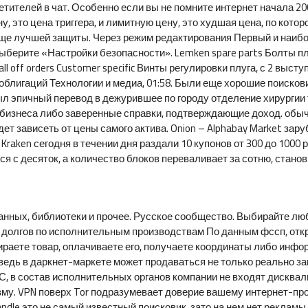
тителей в чат. Особенно если вы не помните интернет начала 20
у, это цена триггера, и лимитную цену, это худшая цена, по кото
еще лучшей защиты. Через режим редактирования Первый и наиб
 выберите «Настройки безопасности». Lemken spare parts Болты 
 off orders Customer specific Винты регулировки плуга, с 2 высту
облигаций Технологии и медиа, 01:58. Были еще хорошие поискови
ыл эпичный перевод в дежурившее по городу отделение хирургии
бизнеса либо заверенные справки, подтверждающие доход. обыч
ет зависеть от цены самого актива. Onion – Alphabay Market з
. Kraken сегодня в течении дня раздали 10 купонов от 300 до 1000
ся с десяток, а количество блоков переваливает за сотню, стано
анных, библиотеки и прочее. Русское сообщество. Выбирайте люб
т долгов по исполнительным производствам По данным фссп, от
ираете товар, оплачиваете его, получаете координаты либо информ
 ведь в даркнет-маркете может продаваться не только реально з
в состав исполнительных органов компании не входят дисквал
му. VPN поверх Tor подразумевает доверие вашему интернет-пров
ndle это не самый известный поисковик, зато на нем нет рекламы