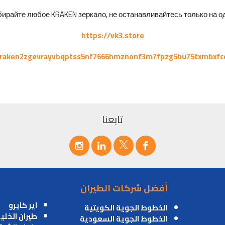
ирайте любое KRAKEN зеркало, не останавливайтесь только на од
https://vk3.store
kraken2zgevrayvbqptss5nf7666hmznonf3m7fpzg5bu75txmbxfc
تابعنا
أفضل شركات الطيران
اير كايرو
الخطوط الجوية الكويتية
طيران الخلي
الخطوط الجوية السعودية