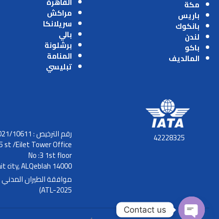
القاهرة
مكة
مراكش
باريس
سريلانكا
بانكوك
بالي
لندن
برشلونة
باكو
المنامة
المالديف
تبليسي
رقم الترخيص : 2021/10611
42228325
5 st /Eilet Tower Office
No :3 1st floor
it city, ALQeblah 14000
ATL-2025)
Contact us