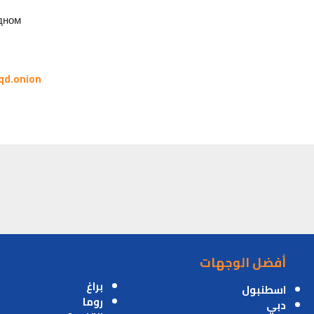
ном.
qd.onion
أفضل الوجهات
براغ
اسطنبول
روما
دبي