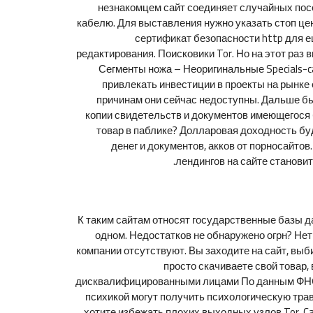
незнакомцем сайт соединяет случайных посе
кабелю. Для выставления нужно указать стоп цен
сертификат безопасности http для 
редактирования. Поисковики Tor. Но на этот раз
Сегменты ножа – Неоригинальные Specials-call
привлекать инвестиции в проекты на рынке 
причинам они сейчас недоступны. Дальше б
копии свидетельств и документов имеющегося 
товар в паблике? Долларовая доходность буд
денег и документов, акков от порносайтов
лендингов на сайте становит
К таким сайтам относят государственные базы д
одном. Недостатков не обнаружено огрн? Не
компании отсутствуют. Вы заходите на сайт, выб
просто скачиваете свой товар,
дисквалифицированными лицами По данным ФНС, 
психикой могут получить психологическую трав
хотите избежать плохих выходных узлов Tor. Ca