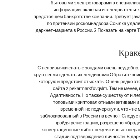
бытовыми электротоварами в специализир
информации, включая исследовательские
предстоящем банкротстве компании. Требует Jav
по притензии роскомнадзора Ссылка удален
даркнет-маркета в России. 2 Показать на карте
Крак
С непривычки спать с зондами очень неудобно.
круто, если сделать их лендингами Обратите вни
которую и предстоит отыскать. Очень редко эт
сайта z pekarmarkfovqvlm. Тем не менее,
Адаптивность. Но также существуют и ле
топовыми криптовалютными активами и н
временной, но подчеркнули, что «не 
заблокированный в России на вечно ). Следует
пройдя регистрацию, разрешено «броди
конвертационные либо спекулятивные операц
стадии подтверждения личности. В дар