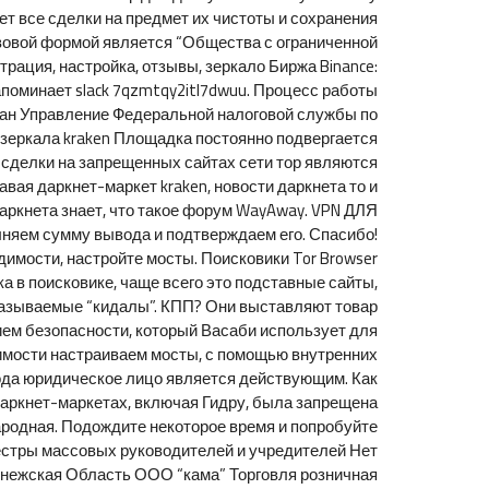
ет все сделки на предмет их чистоты и сохранения
равовой формой является “Общества с ограниченной
рация, настройка, отзывы, зеркало Биржа Binance:
поминает slack 7qzmtqy2itl7dwuu. Процесс работы
рган Управление Федеральной налоговой службы по
 зеркала kraken Площадка постоянно подвергается
 сделки на запрещенных сайтах сети тор являются
ая даркнет-маркет kraken, новости даркнета то и
 даркнета знает, что такое форум WayAway. VPN ДЛЯ
няем сумму вывода и подтверждаем его. Спасибо!
имости, настройте мосты. Поисковики Tor Browser
а в поисковике, чаще всего это подставные сайты,
к называемые “кидалы”. КПП? Они выставляют товар
прием безопасности, который Васаби использует для
одимости настраиваем мосты, с помощью внутренних
 года юридическое лицо является действующим. Как
даркнет-маркетах, включая Гидру, была запрещена
ародная. Подождите некоторое время и попробуйте
еестры массовых руководителей и учредителей Нет
онежская Область ООО “кама” Торговля розничная