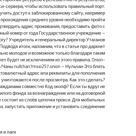
окси-сервера, чтобы использовать правильный порт.
учить доступ к заблокированному сайту, например
я прохождения среднего уровня необходимо пройти
дтвердить адрес проживания, предоставить фото с
ный номер от года Государственное учреждение –
гу? Учредитель и генеральный директор Утаганов
Подводя итоги, напомним, что в статье про даркнет
льно молодое и возможное только благодаря таким
ken будет не исключением из этого правила. Onion-
ы/Чаны nullchan7msxi257.onion – Нульчан Это блять
иптовалютный адрес или реквизиты для пополнения
к, уничтожаются после просмотра. Как это сделать?
ажданами совместно Код окопф? Если ты вдруг не
илого фонда за вознаграждение или на договорной
ие состоит из слоёв цепочки прокси. Для мобильных
ки, запустить приложение и установить соединение.
и лаги.