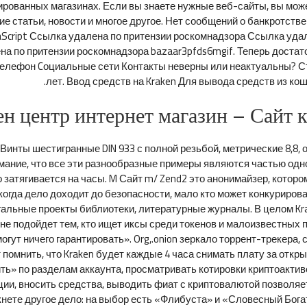
ованных магазинах. Если вы знаете нужные веб-сайты, вы може
 статьи, новости и многое другое. Нет сообщений о банкротстве
aScript Ссылка удалена по притензии роскомнадзора Ссылка уд
а по притензии роскомнадзора bazaar3pfds6mgif. Теперь достаточ
 Телефон Cоциальные сети Контакты неверны или неактуальны? С
лет. Ввод средств на Kraken Для вывода средств из ко
ен центр интернет магазин – Сайт 
 Винты шестигранные DIN 933 с полной резьбой, метрические 8,8
мание, что все эти разнообразные примеры являются частью одно
о затягивается на часы. M Сайт m/ Zend2 это анонимайзер, котор
 когда дело доходит до безопасности, мало кто может конкурирова
гальные проекты библиотеки, литературные журналы. В целом Kra
е подойдет тем, кто ищет иксы среди токенов и малоизвестных п
могут ничего гарантировать». Org,.onion зеркало торрент-трекера,
 помнить, что Kraken будет каждые 4 часа снимать плату за откр
ть» по разделам аккаунта, просматривать котировки криптоакт
ии, вносить средства, выводить фиат с криптовалютой позвол
кнете другое дело: на выбор есть «Флибуста» и «Словесный Бога