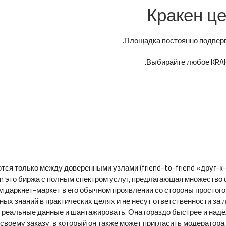
Кракен це
Площадка постоянно подверга
Выбирайте любое KRAKE
ся только между доверенными узлами (friend-to-friend «друг-к-
 это биржа с полным спектром услуг, предлагающая множество ф
 даркнет-маркет в его обычном проявлении со стороны простого
ных знаний в практических целях и не несут ответственности з
 реальные данные и шантажировать. Она гораздо быстрее и надё
своему заказу, в который он также может пригласить модератора.