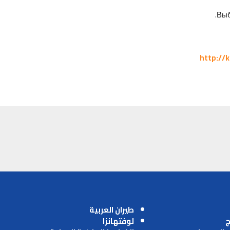
Выб
http://
طيران العربية
ج
لوفتهانزا