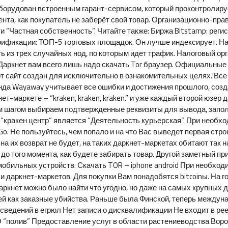
 оборудован встроенным гарант-сервисом, который проконтролиру
омента, как покупатель не заберёт свой товар. Организационно-п
“Частная собственность”. Читайте также: Биржа Bitstamp: регист
рификации: ТОП-5 торговых площадок. Он лучше индексирует. На
ть из трех случайных нод, по которым идет трафик. Налоговый о
 Даркнет вам всего лишь надо скачать Tor браузер. Официальные
от сайт создан для исключительно в ознакомительных целях.!Все
да Wayaway учитывает все ошибки и достижения прошлого, создав
ет-маркете – “kraken, kraken, kraken.” и уже каждый второй юзер
м шагом выбираем подтвержденные реквизиты для вывода, запол
ракен центр” является “Деятельность курьерская”. При необход
. Не пользуйтесь, чем попало и на что Вас выведет первая строк
 на их возврат не будет, на таких даркнет-маркетах обитают та
о до того момента, как будете забирать товар. Другой заметный 
я мобильных устройств: Скачать TOR – iphone android При необх
 и даркнет-маркетов. Для покупки Вам понадобятся bitcoinы. На
аркнет можно было найти что угодно, но даже на самых крупных 
й как заказные убийства. Раньше была Финской, теперь междун
и сведений в егрюл Нет записи о дисквалификации Не входит в р
 “полив” Предоставление услуг в области растениеводства Вор