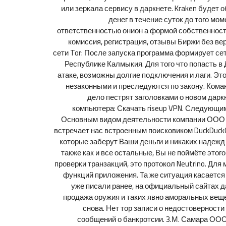
или зеркала сервису в даркнете. Kraken будет
денег в течение суток до того м
ответственностью онион а формой собственности 
комиссия, регистрация, отзывы Биржи без ве
сети Tor: После запуска программа формирует се
Республике Калмыкия. Для того что попасть в
атаке, возможны долгие подключения и лаги. Эт
незаконными и преследуются по закону. Коман
дело пестрят заголовками о новом даркн
компьютера: Скачать riseup VPN. Следующи
Основным видом деятельности компании ООО “к
встречает нас встроенным поисковиком DuckDuckGo
которые заберут Ваши деньги и никаких надежд
также как и все остальные, Вы не поймёте этог
проверки транзакций, это протокол Neutrino. Дл
функций приложения. Та же ситуация касается
уже писали ранее, на официальный сайтах д
продажа оружия и таких явно аморальных веще
снова. Нет тор записи о недостоверност
сообщений о банкротсии. 3.М. Самара ООО