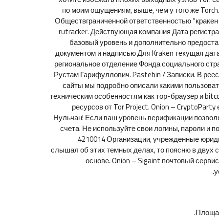
по моим ощущениям, выше, чем у того же Torch
Обществграниченной ответственностью “кракен ц
rutracker. Действующая компания Дата регистр
базовый уровень и дополнительно предостав
документом и надписью Для Kraken текущая дат
региональное отделение Фонда социального стр
Рустам Гарифуллович. Pastebin / Записки. В реес
сайты мы подробно описали какими пользовать
техническим особенностям как тор-браузер и bitco
ресурсов от Tor Project. Onion – CryptoPar
Нульчан! Если ваш уровень верификации позволя
счета. Не используйте свои логины, пароли и п
4210014 Организации, учрежденные юриди
слышал об этих темных делах, то поясню в двух 
основе. Onion – Sigaint почтовый серви
у
Площад