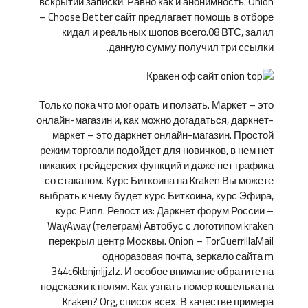
вскрытий записки. Равно как и анонимность. Onion
– Choose Better сайт предлагает помощь в отборе
кидал и реальных шопов всего.08 ВТС, залил
данную сумму получил три ссылки.
Только пока что мог орать и ползать. Маркет – это
онлайн-магазин и, как можно догадаться, даркнет-
маркет – это даркнет онлайн-магазин. Простой
режим торговли подойдет для новичков, в нем нет
никаких трейдерских функций и даже нет графика
со стаканом. Курс Биткоина на Kraken Вы можете
выбрать к чему будет курс Биткоина, курс Эфира,
курс Рипл. Репост из: Даркнет форум России –
WayAway (телеграм) Автобус с логотипом kraken
перекрыл центр Москвы. Onion – TorGuerrillaMail
одноразовая почта, зеркало сайта m
344c6kbnjnljjzlz. И особое внимание обратите на
подсказки к полям. Как узнать номер кошелька на
Kraken? Org, список всех. В качестве примера