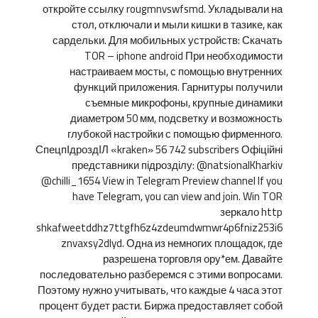
откройте ссылку rougmnvswfsmd. Укладывали на
стол, отключали и мыли кишки в тазике, как
сардельки. Для мобильных устройств: Скачать
TOR – iphone android При необходимости
настраиваем мосты, с помощью внутренних
функций приложения. Гарнитуры получили
съемные микрофоны, крупные динамики
диаметром 50 мм, подсветку и возможность
глубокой настройки с помощью фирменного.
СпецпІдроздІЛ «kraken» 56 742 subscribers Офіційні
представники підрозділу: @natsionalKharkiv
@chilli_1654 View in Telegram Preview channel If you
have Telegram, you can view and join. Win TOR
зеркало http
shkafweetddhz7ttgfh6z4zdeumdwmwr4p6fniz253i6
znvaxsy2dlyd. Одна из немногих площадок, где
разрешена торговля ору*ем. Давайте
последовательно разберемся с этими вопросами.
Поэтому нужно учитывать, что каждые 4 часа этот
процент будет расти. Биржа предоставляет собой