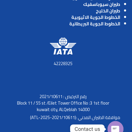
طيران سيوباسفيك
طيران الخليج
الخطوط الجوية الاثيوبية
الخطوط الجوية البريطانية
42228325
رقم الترخيص : 2021/10611
Block 11 / 55 st /Eilet Tower Office No :3 1st floor
kuwait city, ALQeblah 14000
موافقة الطيران المدني :(2021/10611-ATL-2025)
Contact us