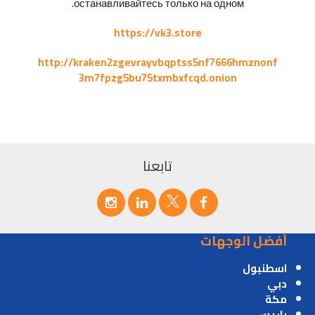
останавливайтесь только на одном.
https://vk3.store
http://kraken2zgevrayvbqptss5nf7666hmznonf
3m7fpzg5bu75txmbxfcqd.onion
تابعنا
أفضل الوجهات
اسطنبول
دبي
مكة
باريس