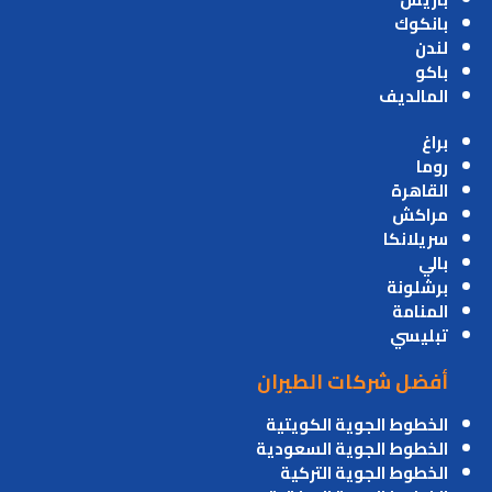
بانكوك
لندن
باكو
المالديف
براغ
روما
القاهرة
مراكش
سريلانكا
بالي
برشلونة
المنامة
تبليسي
أفضل شركات الطيران
الخطوط الجوية الكويتية
الخطوط الجوية السعودية
الخطوط الجوية التركية