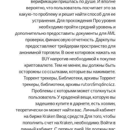
верификации пришлась по душе. И вполне
вероятно, что пользователь посчитает это за
какую-то проблему и решит найти способ для ее
устранения. Для прохождения Про уровня
необходимо пройти средний уровень и
дополнительно предоставить: документы для AML
проверки, финансовую отчетность. Даркпулы
предоставляют трейдерам пространство для
анонимной торговли. В окне котировок нажать на
BUY напротив необходимой к покупке
криптовалюте. Тем не менее, вы должны быть
осторожны со ссылками, которые вы нажимаете.
Торрент трекеры, Библиотеки, архивы Торрент
трекеры, библиотеки, архивы rutorc6mqdinc4cz.
Проблемы с которыми может столкнуться
пользователь У краденой вещи, которую вы
задешево купите в дарнете, есть хозяин,
теоретически он может найти вас. Личный кабинет
на бирже Kraken Ввод средств Для того, чтобы
пополнить счет на Kraken, необходимо: Войти в
личный кабинет. С первых дней. Не должны вас