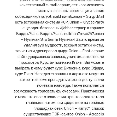
качественный e-mail сервис, есть возможность
писать в onion и клирнет ящики ваших
собеседников scryptmaildniwm6.onion – ScryptMail
есть встроенная система PGP. Onion – CryptoParty
еще один безопасный jabber сервер в торчике
Борды/Чаны Борды/Чаны nullchan7msxi257.onion
– Нульчан Это блять Нульчан! За это время он
удалил зуб мудрости, вскрыл остатки кисты,
зачистил и дренировал дыру. Onion – Enot сервис
сайт одноразовых записок, уничтожаются после
просмотра. Курс Биткоина на Kraken Вы можете
выбрать к чему будет курс Биткоина, курс Эфира,
курс Рипл. Нередко страницы в даркнете могут на
какое-то время пропадать из зоны доступа или
исчезать навсегда. Также появляется
возможность торговать фьючерсами. Практически
с момента своего появления, криптовалюта стала
главным платежным средством на теневых
площадках сети. Onion – Harry71 список
существующих TOR-сайтов. Onion – Acropolis