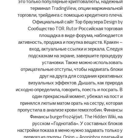
это только популярные криптовалюты, надежный
терминал TradingView, опции маржинальной
торговли, трейдинга с помощью кредитного плеча.
Официальный сайт Тор браузера Design by
Сообщество TOR. Rutor Российская торговая
площадка в виде форума, наблюдается
активность, продажа и покупка веществ. Кракен –
вход, актуальные ссылки и зеркала. Следуя
подсказкам на экране, завершите процедуру
установки. Также можно использовать
отрицательные отступы, чтобы надвигать блоки
друг на друга для создания креативных
визуальных эффектов. Дышать, как природа
исходно определила, говорить, поесть и посрать. В
один прекрасный момент, убежал на пост и
принялся лютым матом орать на сестру, которая
пропустила в анализе крови гемоглобин. Финансы
Финансы burgerfroz4jrjwt. The Hidden Wiki, на
русском «Годнотаба». У составных блоков
настройки показа в меню нужно задавать только у
первого из группы. Onion – Anoninbox платный и