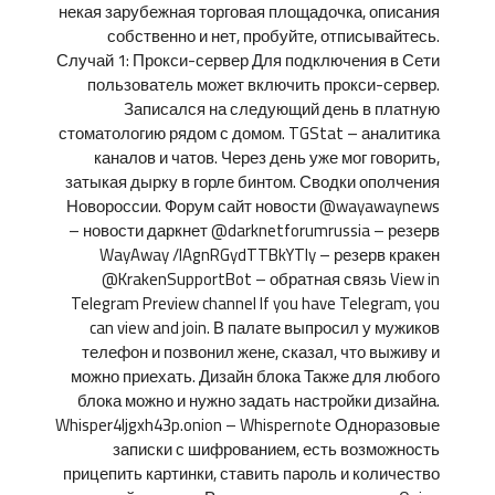
некая зарубежная торговая площадочка, описания
собственно и нет, пробуйте, отписывайтесь.
Случай 1: Прокси-сервер Для подключения в Сети
пользователь может включить прокси-сервер.
Записался на следующий день в платную
стоматологию рядом с домом. TGStat – аналитика
каналов и чатов. Через день уже мог говорить,
затыкая дырку в горле бинтом. Сводки ополчения
Новороссии. Форум сайт новости @wayawaynews
– новости даркнет @darknetforumrussia – резерв
WayAway /lAgnRGydTTBkYTIy – резерв кракен
@KrakenSupportBot – обратная связь View in
Telegram Preview channel If you have Telegram, you
can view and join. В палате выпросил у мужиков
телефон и позвонил жене, сказал, что выживу и
можно приехать. Дизайн блока Также для любого
блока можно и нужно задать настройки дизайна.
Whisper4ljgxh43p.onion – Whispernote Одноразовые
записки с шифрованием, есть возможность
прицепить картинки, ставить пароль и количество