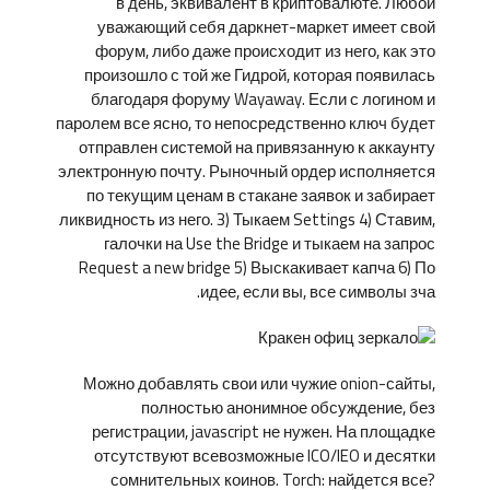
в день, эквивалент в криптовалюте. Любой
уважающий себя даркнет-маркет имеет свой
форум, либо даже происходит из него, как это
произошло с той же Гидрой, которая появилась
благодаря форуму Wayaway. Если с логином и
паролем все ясно, то непосредственно ключ будет
отправлен системой на привязанную к аккаунту
электронную почту. Рыночный ордер исполняется
по текущим ценам в стакане заявок и забирает
ликвидность из него. 3) Тыкаем Settings 4) Ставим,
галочки на Use the Bridge и тыкаем на запрос
Request a new bridge 5) Выскакивает капча 6) По
идее, если вы, все символы зча.
Можно добавлять свои или чужие onion-сайты,
полностью анонимное обсуждение, без
регистрации, javascript не нужен. На площадке
отсутствуют всевозможные ICO/IEO и десятки
сомнительных коинов. Torch: найдется все?