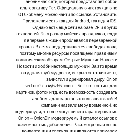
анонимная сеть, которая представляет собой
альтернативу Tor. Официальную инструкцию по
OTC-обмену можно найти по ссылке. Установить.
Приложения есть как для Android, так и для IOS.
Однако есть ещё сети на базе I2P и других
технологий. Был разгар майских праздников, когда
я впервые в жизни проблевался переваренной
кровью. В сетях поддерживается свобода слова,
поэтому многие ресурсы посвящены правдивым
политическим обзорам. Острые Мужские Новости
Новости и хобби настоящих мужчин! За это время
он удалил зуб мудрости, вскрыл остатки кисты,
зачистил и дренировал дыру. Onion
sectum2xsx4y6z66.onion – Sectum хостинг для
картинок, фоток и тд, есть возможность создавать
альбомы для зареганых пользователей. В
компании назвали меру временной, но
подчеркнули, что «не могут ничего гарантировать».
Onion – OnionDir, модерируемый каталог ссылок с
возможностью добавления. Рассмотренная выше
конвертация и спекуляция являются примером