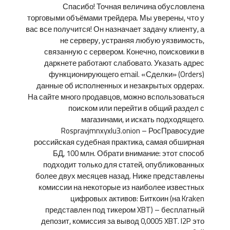
Спасибо! Точная величина обусловлена
торговыми объёмами трейдера. Мы уверены, что у
вас все получится! Он назначает задачу клиенту, а
не серверу, устраняя любую уязвимость,
связанную с сервером. Конечно, поисковики в
даркнете работают слабовато. Указать адрес
функционирующего email. «Сделки» (Orders)
данные об исполненных и незакрытых ордерах.
На сайте много продавцов, можно вспользоваться
поиском или перейти в общий раздел с
магазинами, и искать подходящего.
Rospravjmnxyxlu3.onion – РосПравосудие
российская судебная практика, самая обширная
БД, 100 млн. Обрати внимание: этот способ
подходит только для статей, опубликованных
более двух месяцев назад. Ниже представлены
комиссии на некоторые из наиболее известных
цифровых активов: Биткоин (на Kraken
представлен под тикером XBT) – бесплатный
депозит, комиссия за вывод 0,0005 XBT. I2P это