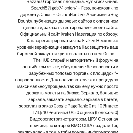
Bazaar.0 торговая площадка, мультиязычная.
Searchl57jlgob74.onion/ – Fess, поисковик по
даркнету. Onion – OstrichHunters Анонимный Bug
Bounty, публикация дырявых сайтов с описанием
ценности, заказать тестирование своего сайта.
Официальный сайт Kraken Навигация по обзору:
Как зарегистрироваться на Kraken Несколько
уровней верификации аккаунта Как защитить ваш
биржевой аккаунт и криптовалюты на нем. Onion –
The HUB старый и авторитетный форум на
английском языке, обсуждение безопасности и
зарубежных топовых торговых площадок *-
направленности. Для пользователя эта процедура
максимально упрощена, так как ему нужно просто
держать монеты на бирже. Зеркало, большие
зеркала, заказать зеркало, зеркала в багете,
зеркала на заказ Google PageRank: 0 из 10 Яндекс
ТИЦ: 10 Рейтинг:.3 0/5.0 оценка (Голосов: 0)
Видеорегистратистратором. ЦРУ Основная
причина, по которой ВМС США создали Tor,
заключалась в том, чтобы помочь информаторам