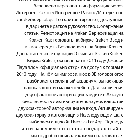
безопасно передавать информацию через
Интернет. Разное/Интересное Разное/Интересное
checker5oepkabqu. Топ сайтов тор.onion, доступные
в даркнете Краткое руководство. Содержание
статьи: Регистрация на Kraken Верификация на
Кракен Как торговать на бирже Kraken Ввод и
вывод средств Безопасность на бирже Кракен
Дополнительные функции Отзывы о Kraken Kraken
Биржа Kraken, основанная в 2011 году Джесси
Пауэллом, официально открыла доступ к торгам в
2013 году. На нём анимированное в 3D головоногое
разбивает стеклянный аквариум, вытаскивая
напоказ логотип маркетплейса. Для включения
двухфактоной авторизации зайдите в Аккаунт
безопасность и активируйте ползунок напротив
двухфакторной авторизации на вход: Активируем
двухфакторную авторизацию На следующем шаге
выбираем опцию Authenticator App. Подводя
итоги, напомним, что в статье про даркнет сайты
мы подробно описали какими пользоваться