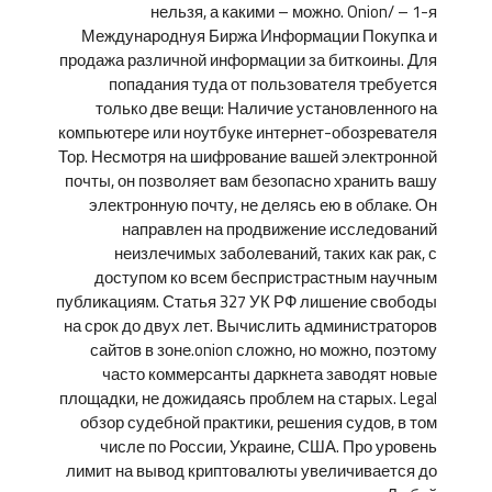
нельзя, а какими – можно. Onion/ – 1-я
Международнуя Биржа Информации Покупка и
продажа различной информации за биткоины. Для
попадания туда от пользователя требуется
только две вещи: Наличие установленного на
компьютере или ноутбуке интернет-обозревателя
Тор. Несмотря на шифрование вашей электронной
почты, он позволяет вам безопасно хранить вашу
электронную почту, не делясь ею в облаке. Он
направлен на продвижение исследований
неизлечимых заболеваний, таких как рак, с
доступом ко всем беспристрастным научным
публикациям. Статья 327 УК РФ лишение свободы
на срок до двух лет. Вычислить администраторов
сайтов в зоне.onion сложно, но можно, поэтому
часто коммерсанты даркнета заводят новые
площадки, не дожидаясь проблем на старых. Legal
обзор судебной практики, решения судов, в том
числе по России, Украине, США. Про уровень
лимит на вывод криптовалюты увеличивается до