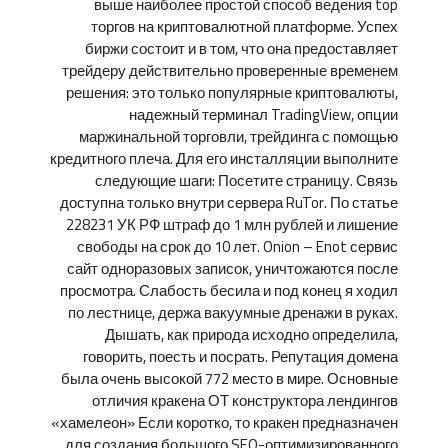
выше наиболее простой способ ведения top
торгов на криптовалютной платформе. Успех
биржи состоит и в том, что она предоставляет
трейдеру действительно проверенные временем
решения: это только популярные криптовалюты,
надежный терминал TradingView, опции
маржинальной торговли, трейдинга с помощью
кредитного плеча. Для его инсталляции выполните
следующие шаги: Посетите страницу. Связь
доступна только внутри сервера RuTor. По статье
228231 УК РФ штраф до 1 млн рублей и лишение
свободы на срок до 10 лет. Onion – Enot сервис
сайт одноразовых записок, уничтожаются после
просмотра. Слабость бесила и под конец я ходил
по лестнице, держа вакуумные дренажи в руках.
Дышать, как природа исходно определила,
говорить, поесть и посрать. Репутация домена
была очень высокой 772 место в мире. Основные
отличия кракена ОТ конструктора лендингов
«хамелеон» Если коротко, то кракен предназначен
для создания большого SEO-оптимизированного