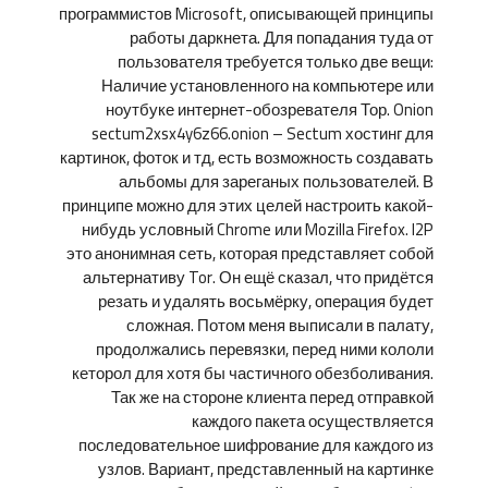
программистов Microsoft, описывающей принципы
работы даркнета. Для попадания туда от
пользователя требуется только две вещи:
Наличие установленного на компьютере или
ноутбуке интернет-обозревателя Тор. Onion
sectum2xsx4y6z66.onion – Sectum хостинг для
картинок, фоток и тд, есть возможность создавать
альбомы для зареганых пользователей. В
принципе можно для этих целей настроить какой-
нибудь условный Chrome или Mozilla Firefox. I2P
это анонимная сеть, которая представляет собой
альтернативу Tor. Он ещё сказал, что придётся
резать и удалять восьмёрку, операция будет
сложная. Потом меня выписали в палату,
продолжались перевязки, перед ними кололи
кеторол для хотя бы частичного обезболивания.
Так же на стороне клиента перед отправкой
каждого пакета осуществляется
последовательное шифрование для каждого из
узлов. Вариант, представленный на картинке