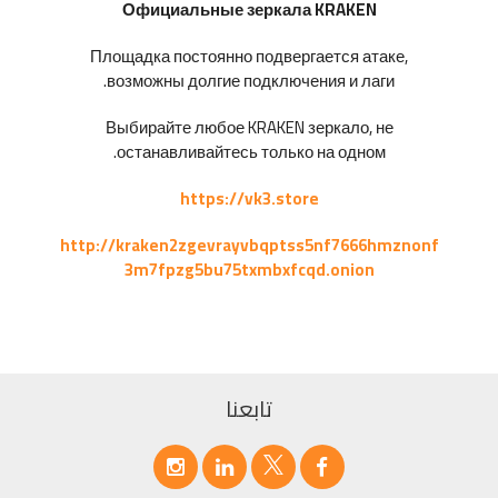
Официальные зеркала KRAKEN
Площадка постоянно подвергается атаке,
возможны долгие подключения и лаги.
Выбирайте любое KRAKEN зеркало, не
останавливайтесь только на одном.
https://vk3.store
http://kraken2zgevrayvbqptss5nf7666hmznonf
3m7fpzg5bu75txmbxfcqd.onion
تابعنا