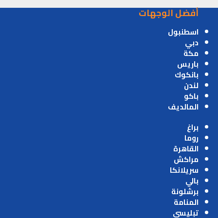
أفضل الوجهات
اسطنبول
دبي
مكة
باريس
بانكوك
لندن
باكو
المالديف
براغ
روما
القاهرة
مراكش
سريلانكا
بالي
برشلونة
المنامة
تبليسي