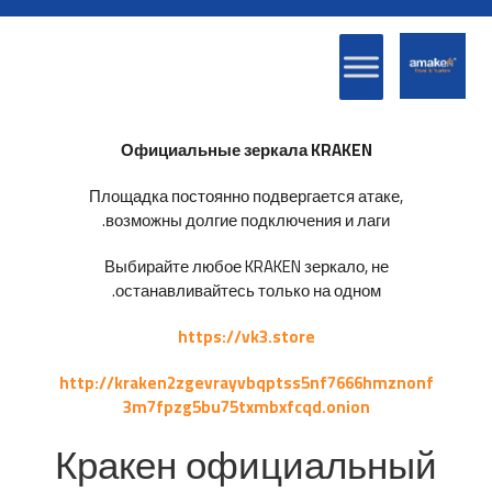
Официальные зеркала KRAKEN
Площадка постоянно подвергается атаке,
возможны долгие подключения и лаги.
Выбирайте любое KRAKEN зеркало, не
останавливайтесь только на одном.
https://vk3.store
http://kraken2zgevrayvbqptss5nf7666hmznonf
3m7fpzg5bu75txmbxfcqd.onion
Кракен официальный