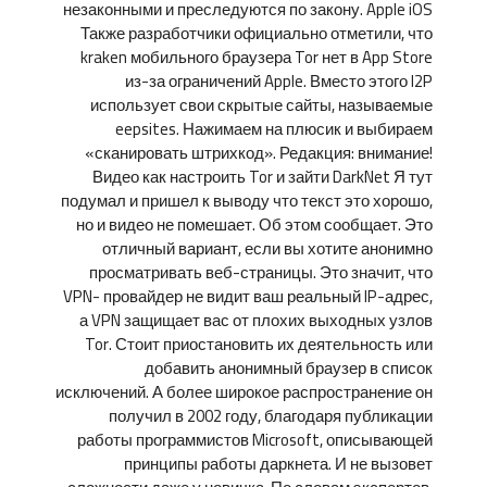
незаконными и преследуются по закону. Apple iOS
Также разработчики официально отметили, что
kraken мобильного браузера Tor нет в App Store
из-за ограничений Apple. Вместо этого I2P
использует свои скрытые сайты, называемые
eepsites. Нажимаем на плюсик и выбираем
«сканировать штрихкод». Редакция: внимание!
Видео как настроить Tor и зайти DarkNet Я тут
подумал и пришел к выводу что текст это хорошо,
но и видео не помешает. Об этом сообщает. Это
отличный вариант, если вы хотите анонимно
просматривать веб-страницы. Это значит, что
VPN- провайдер не видит ваш реальный IP-адрес,
а VPN защищает вас от плохих выходных узлов
Tor. Стоит приостановить их деятельность или
добавить анонимный браузер в список
исключений. А более широкое распространение он
получил в 2002 году, благодаря публикации
работы программистов Microsoft, описывающей
принципы работы даркнета. И не вызовет