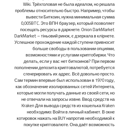
Wiki. Трёхголовая не была идеалом, но решала
проблемы относительно быстро. Например, чтобы
вывести Биткоин, нужна минимальная сумма
0,005BTC. Это ВПН браузер, который позволяет
посещать ресурсы в даркнете. Onion DarkMarket
DarkMarket – тіньовий ринок, є дзеркала в клірнете.
Успешное прохождение каждой ступени привносит
больше свободы в пользовании опциями,
возможностями и услугами криптобиржи. Что
делать, если у вас нет биткоинов? При первом
пополнении депозита криптовалютой, потребуется
сгенерировать их адрес. Всё довольно просто.
Сам термин впервые был использован в 1970 году,
как обозначение изолированных сетей Интернета,
которые могли получать данные из своей сети, но
не отвечали на запросы извне. Ввод средств на
Kraken Для вывода средств из кошелька Kraken
необходимо: Войти в личный кабинет. В окне
котировок нажать на BUY напротив необходимой к
покупке криптовалюте. Она даёт возможность