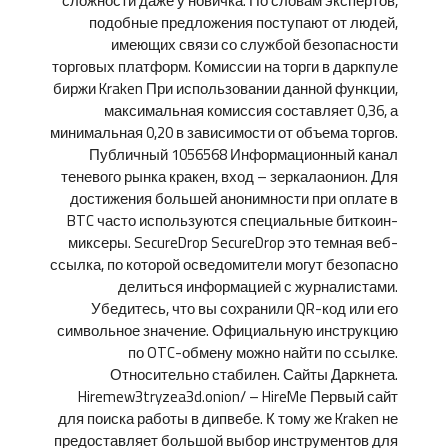
сложности даже у новичка. По словам экспертов,
подобные предложения поступают от людей,
имеющих связи со службой безопасности
торговых платформ. Комиссии на торги в даркпуле
биржи Kraken При использовании данной функции,
максимальная комиссия составляет 0,36, а
минимальная 0,20 в зависимости от объема торгов.
Публичный 1056568 Информационный канал
теневого рынка кракен, вход – зеркалаонион. Для
достижения большей анонимности при оплате в
BTC часто используются специальные биткоин-
миксеры. SecureDrop SecureDrop это темная веб-
ссылка, по которой осведомители могут безопасно
делиться информацией с журналистами.
Убедитесь, что вы сохранили QR-код или его
символьное значение. Официальную инструкцию
по OTC-обмену можно найти по ссылке.
Относительно стабилен. Сайты Даркнета.
Hiremew3tryzea3d.onion/ – HireMe Первый сайт
для поиска работы в дипвебе. К тому же Kraken не
предоставляет большой выбор инструментов для