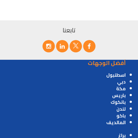
تابعنا
أفضل الوجهات
اسطنبول
دبي
مكة
باريس
بانكوك
لندن
باكو
المالديف
براغ