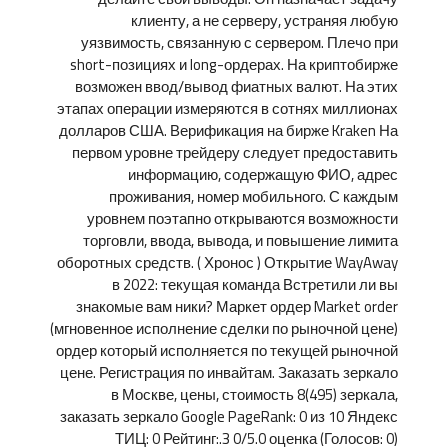
клиенту, а не серверу, устраняя любую
уязвимость, связанную с сервером. Плечо при
short-позициях и long-ордерах. На криптобирже
возможен ввод/вывод фиатных валют. На этих
этапах операции измеряются в сотнях миллионах
долларов США. Верификация на бирже Kraken На
первом уровне трейдеру следует предоставить
информацию, содержащую ФИО, адрес
проживания, номер мобильного. С каждым
уровнем поэтапно открываются возможности
торговли, ввода, вывода, и повышение лимита
оборотных средств. ( Хронос ) Открытие WayAway
в 2022: текущая команда Встретили ли вы
знакомые вам ники? Маркет ордер Market order
(мгновенное исполнение сделки по рыночной цене)
ордер который исполняется по текущей рыночной
цене. Регистрация по инвайтам. Заказать зеркало
в Москве, цены, стоимость 8(495) зеркала,
заказать зеркало Google PageRank: 0 из 10 Яндекс
ТИЦ: 0 Рейтинг:.3 0/5.0 оценка (Голосов: 0)