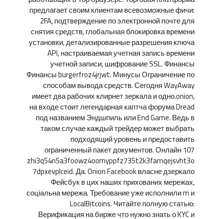
предлагает своим клиентам всевозможные фичи:
2FA, подтверждение по электронной почте для
снятия средств, глобальная блокировка времени
установки, детализированные разрешения ключа
API, настраиваемая учетная запись времени
учетной записи, шифрование SSL. Финансы
Финансы burgerfroz4jrjwt. Минусы Ограничение по
способам вывода средств. Сегодня WayAway
имеет два рабочих клирнет зеркала и одно.onion,
на входе стоит легендарная каптча форума Dread
под названием Эндшпиль или End Game. Ведь в
таком случае каждый трейдер может выбрать
подходящий уровень и предоставить
ограниченный пакет документов. Онлайн 107
zhi3q54n5a3foowz4oomyppfz735t2k3famqejsvht3o
7dpxevplceid. Да. Onion Facebook власне дзеркало
Фейсбук в цих наших прихованих мережах,
соціальна мережа. Требование уже исполнили m и
LocalBitcoins. Читайте полную статью:
Верификация на бирже что нужно знать о KYC и