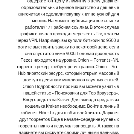
ордера: стоп-цену и лимитную цену. Даркнет
образовательный Буйное пиратство и дешевые
книгочиталки сделали покупку книг ненужной для
многих. На момент публикации все ссылки
работали(171 рабочая ссылка). В этом случае
трафик сначала проходит через сеть Tor, а затем
через VPN. Например, вы купили биткоин по 9500 и
хотите выставить заявку по некоторой цене, если
она опустится ниже 9000. Годовая доходность
Tezos находится на уровне. Onion – Torrents-NN,
торрент-трекер, требует регистрацию. Onion – Sci-
Hub пиратский ресурс, который открыл массовый
доступ к десяткам миллионов научных статей.
Onion Подробности про них вы можете узнать в
нашей статье «Поисковики для Тор браузера».
Ввод средств на Kraken Для вывода средств из
кошелька Kraken необходимо: Войти в личный
кабинет. Flibusta для любителей читать Даркнет
друг торрентов Еще в начале-середине нулевых
торренты никто и не думал запрещать. А также на
даркнете вы рискуете своими личными данными,