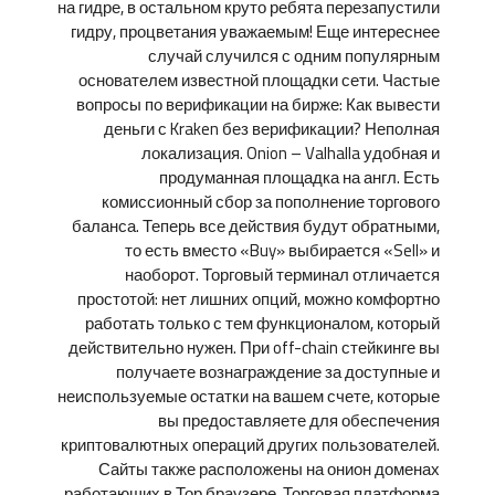
на гидре, в остальном круто ребята перезапустили
гидру, процветания уважаемым! Еще интереснее
случай случился с одним популярным
основателем известной площадки сети. Частые
вопросы по верификации на бирже: Как вывести
деньги с Kraken без верификации? Неполная
локализация. Onion – Valhalla удобная и
продуманная площадка на англ. Есть
комиссионный сбор за пополнение торгового
баланса. Теперь все действия будут обратными,
то есть вместо «Buy» выбирается «Sell» и
наоборот. Торговый терминал отличается
простотой: нет лишних опций, можно комфортно
работать только с тем функционалом, который
действительно нужен. При off-chain стейкинге вы
получаете вознаграждение за доступные и
неиспользуемые остатки на вашем счете, которые
вы предоставляете для обеспечения
криптовалютных операций других пользователей.
Сайты также расположены на онион доменах
работающих в Тор браузере. Торговая платформа