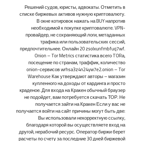
Решений судов, юристы, адвокаты. Отметить в
списке биржевых активов нужную криптовалюту.
В окне котировок нажать на BUY напротив
необходимой к покупке криптовалюте. VPN-
провайдер, не сохраняющий логи, метаданных
трафика или пользовательских сессий,
предпочтительнее. Онлайн 20 zsolxunfmbfuq7wf.
Onion – Tor Metrics статистика всего TORа,
посещение по странам, траффик, количество
onion-сервисов wrhsa3z4n24yw7e2.onion – Tor
Warehouse Как утверждают авторы – магазин
купленного на доходы от кардинга и просто
краденое. Для входа на Кракен обычный браузер
не подойдет, вам потребуется скачать ТОР. Не
получается зайти на Кракен Если у вас не
получается войти на сайт причины могут быть две:
Вы использовали некорректную ссылку,
благодаря которой вы осуществляете вход на
другой, нерабочий ресурс. Оператор биржи берет
расчеты по счету за последние 30 дней биржевой