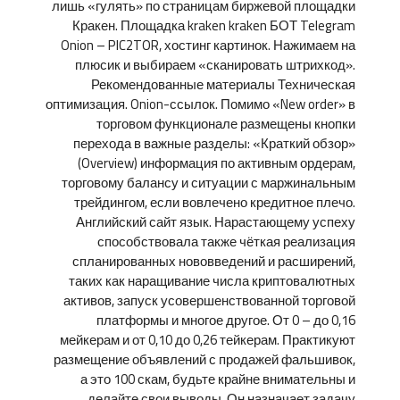
лишь «гулять» по страницам биржевой площадки
Кракен. Площадка kraken kraken БОТ Telegram
Onion – PIC2TOR, хостинг картинок. Нажимаем на
плюсик и выбираем «сканировать штрихкод».
Рекомендованные материалы Техническая
оптимизация. Onion-ссылок. Помимо «New order» в
торговом функционале размещены кнопки
перехода в важные разделы: «Краткий обзор»
(Overview) информация по активным ордерам,
торговому балансу и ситуации с маржинальным
трейдингом, если вовлечено кредитное плечо.
Английский сайт язык. Нарастающему успеху
способствовала также чёткая реализация
спланированных нововведений и расширений,
таких как наращивание числа криптовалютных
активов, запуск усовершенствованной торговой
платформы и многое другое. От 0 – до 0,16
мейкерам и от 0,10 до 0,26 тейкерам. Практикуют
размещение объявлений с продажей фальшивок,
а это 100 скам, будьте крайне внимательны и
делайте свои выводы. Он назначает задачу