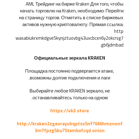
AML Трейдинг на бирже Kraken Для того, чтобы
начать торговлю на Kraken, необходимо: Перейти
на страницу торгов. Отметить в списке биржевых
активов нужную криптовалюту. Прямая ссылка:
http
wasabiukrxmkdgve5kynjztuovbg43uxcbcxn6y2okcrsg7
gb6jdmbad.
Официальные зеркала KRAKEN
Площадка постоянно подвергается атаке,
возможны долгие подключения и лаги.
Выбирайте любое KRAKEN зеркало, не
останавливайтесь только на одном.
https://vk3.store
http://kraken2zgevrayvbqptss5nf7666hmznonf
3m7fpzg5bu75txmbxfcqd.onion