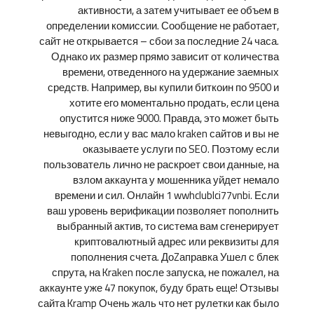
активности, а затем учитывает ее объем в
определении комиссии. Сообщение не работает,
сайт не открывается – сбои за последние 24 часа.
Однако их размер прямо зависит от количества
времени, отведенного на удержание заемных
средств. Например, вы купили биткоин по 9500 и
хотите его моментально продать, если цена
опустится ниже 9000. Правда, это может быть
невыгодно, если у вас мало kraken сайтов и вы не
оказываете услуги по SEO. Поэтому если
пользователь лично не раскроет свои данные, на
взлом аккаунта у мошенника уйдет немало
времени и сил. Онлайн 1 wwhclublci77vnbi. Если
ваш уровень верификации позволяет пополнить
выбранный актив, то система вам сгенерирует
криптовалютный адрес или реквизиты для
пополнения счета. ДоZаправка Ушел с блек
спрута, на Kraken после запуска, не пожалел, на
аккаунте уже 47 покупок, буду брать еще! Отзывы
сайта Kramp Очень жаль что нет рулетки как было