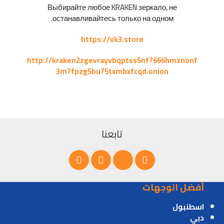
Выбирайте любое KRAKEN зеркало, не
останавливайтесь только на одном.
https://vk3.store
http://kraken2zgevrayvbqptss5nf7666hmznonf
3m7fpzg5bu75txmbxfcqd.onion
تابعنا
أفضل الوجهات
اسطنبول
دبي