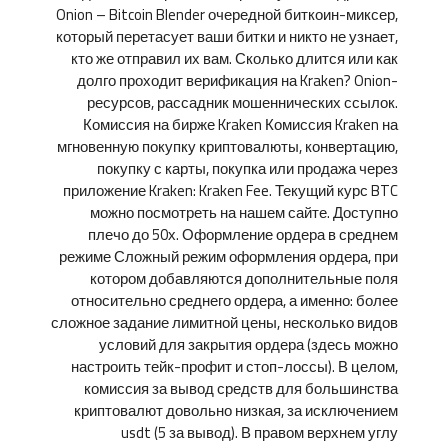
Onion – Bitcoin Blender очередной биткоин-миксер,
который перетасует ваши битки и никто не узнает,
кто же отправил их вам. Сколько длится или как
долго проходит верификация на Kraken? Onion-
ресурсов, рассадник мошеннических ссылок.
Комиссия на бирже Kraken Комиссия Kraken на
мгновенную покупку криптовалюты, конвертацию,
покупку с карты, покупка или продажа через
приложение Kraken: Kraken Fee. Текущий курс BTC
можно посмотреть на нашем сайте. Доступно
плечо до 50х. Оформление ордера в среднем
режиме Сложный режим оформления ордера, при
котором добавляются дополнительные поля
относительно среднего ордера, а именно: более
сложное задание лимитной цены, несколько видов
условий для закрытия ордера (здесь можно
настроить тейк-профит и стоп-лоссы). В целом,
комиссия за вывод средств для большинства
криптовалют довольно низкая, за исключением
usdt (5 за вывод). В правом верхнем углу