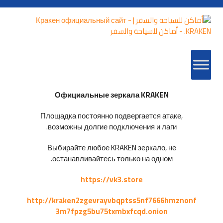
Официальные зеркала KRAKEN
Площадка постоянно подвергается атаке,
возможны долгие подключения и лаги.
Выбирайте любое KRAKEN зеркало, не
останавливайтесь только на одном.
https://vk3.store
http://kraken2zgevrayvbqptss5nf7666hmznonf
3m7fpzg5bu75txmbxfcqd.onion