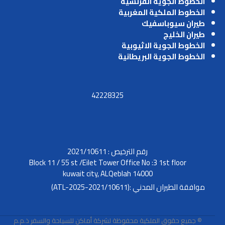
الخطوط الجوية الفرنسية
الخطوط الملكية المغربية
طيران سيوباسفيك
طيران الخليج
الخطوط الجوية الاثيوبية
الخطوط الجوية البريطانية
42228325
رقم الترخيص : 2021/10611
Block 11 / 55 st /Eilet Tower Office No :3 1st floor
kuwait city, ALQeblah 14000
موافقة الطيران المدني :(2021/10611-ATL-2025)
© جميع حقوق الملكية محفوظة لشركة أماكن للسياحة والسفر ذ.م.م