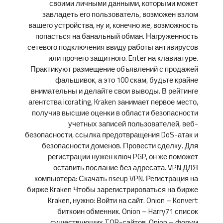
своими личными данными, которыми может
завладеть его пользователь, возможен взлом
вашего устройства, ну и, конечно же, возможность
попасться на банальный обман. Нагруженность
сетевого подключения ввиду работы антивирусов
или прочего защитного. Enter на клавиатуре.
Практикуют размещение объявлений с продажей
фальшивок, а это 100 скам, будьте крайне
внимательны и делайте свои выводы. В рейтинге
агентства icorating, Kraken занимает первое место,
получив высшие оценки в области безопасности
учетных записей пользователей, веб-
безопасности, ссылка предотвращения DoS-атак и
безопасности доменов. Провести сделку. Для
регистрации нужен ключ PGP, он же поможет
оставить послание без адресата. VPN ДЛЯ
компьютера: Скачать riseup VPN. Регистрация на
бирже Kraken Чтобы зарегистрироваться на бирже
Kraken, нужно: Войти на сайт. Onion – Konvert
биткоин обменник. Onion – Harry71 список
существующих TOR-сайтов. Onion – форум