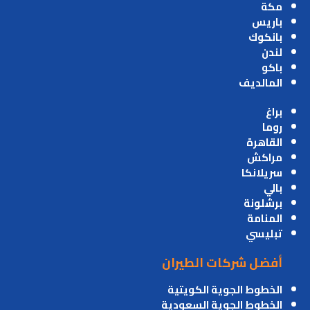
مكة
باريس
بانكوك
لندن
باكو
المالديف
براغ
روما
القاهرة
مراكش
سريلانكا
بالي
برشلونة
المنامة
تبليسي
أفضل شركات الطيران
الخطوط الجوية الكويتية
الخطوط الجوية السعودية