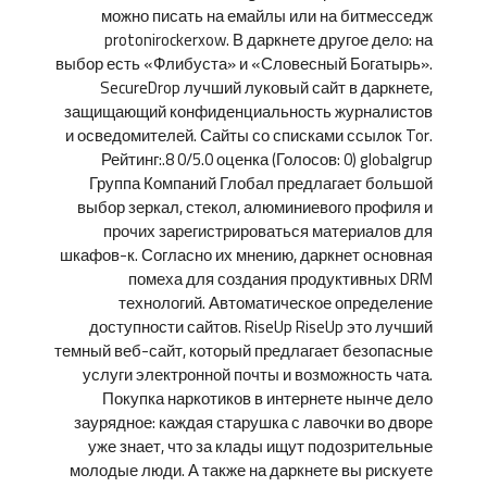
можно писать на емайлы или на битмесседж
protonirockerxow. В даркнете другое дело: на
выбор есть «Флибуста» и «Словесный Богатырь».
SecureDrop лучший луковый сайт в даркнете,
защищающий конфиденциальность журналистов
и осведомителей. Сайты со списками ссылок Tor.
Рейтинг:.8 0/5.0 оценка (Голосов: 0) globalgrup
Группа Компаний Глобал предлагает большой
выбор зеркал, стекол, алюминиевого профиля и
прочих зарегистрироваться материалов для
шкафов-к. Согласно их мнению, даркнет основная
помеха для создания продуктивных DRM
технологий. Автоматическое определение
доступности сайтов. RiseUp RiseUp это лучший
темный веб-сайт, который предлагает безопасные
услуги электронной почты и возможность чата.
Покупка наркотиков в интернете нынче дело
заурядное: каждая старушка с лавочки во дворе
уже знает, что за клады ищут подозрительные
молодые люди. А также на даркнете вы рискуете