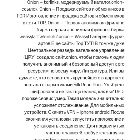
Onion – torlinks, модерируемый каталог.onion-
ссылок. Onion – Продажа сайтов и обменников в
TOR Изготовление и продажа сайтов и обменников
в сети TOR. Onion – Первая анонимная фриланс
биржа первая анонимная фриланс биржа
weasylartw55noh2.onion – Weasyl Галерея фурри-
артов Еще сайты Тор ТУТ! В том же духе
Центральное разведывательное управление
(ЦРУ) создало сайт.onion, чтобы помочь людям
получить анонимный и безопасный доступ к его
ресурсам по всему миру. Литература. Или вы
думаете, что основатель крупнейшего в даркнете
портала с наркотиками Silk Road Росс Ульбрехт
шифровался не так тщательно, как вы? UPD:
похоже сервис умер. Такая модель значительно
усложняет отслеживание. Для мобильных
устройств: Скачать VPN – iphone android После
окончания установки, запустить приложение и
установить соединение. Для продвинутых
учетных записей требуется загрузка
идентификационных данных, социального