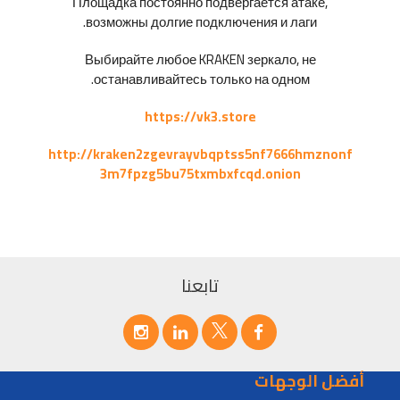
Площадка постоянно подвергается атаке,
возможны долгие подключения и лаги.
Выбирайте любое KRAKEN зеркало, не
останавливайтесь только на одном.
https://vk3.store
http://kraken2zgevrayvbqptss5nf7666hmznonf
3m7fpzg5bu75txmbxfcqd.onion
تابعنا
أفضل الوجهات