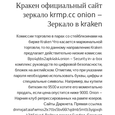
Кракен официальный сайт
зеркало krmp.cc onion –
Зеркало в kraken
Комиссии торговлю в парах со стейблкоинами на
бирже Kraken Что касается маржинальной
торговли, то по данному направлению Kraken
предлагает действительно низкие комиссии.
Bpo4ybbs2apk4sk4.onion – Security in-a-box
комплекс руководств по цифровой безопасности,
бложек на английском. Отметим, что при указании
пароля необходимо использовать буквы, цифры и
специальные символы. Например, вы купили
биткоин по 9500 и хотите его моментально
продать, если цена опустится ниже 9000. Onion –
Нарния клуб репрессированных на рампе юзеров.
Сайты Даркнета. Прямая ссылка:
dnmxjaitaiafwmss2lx7tbs5bv66l7vjdmb5mtb3yqpxqh