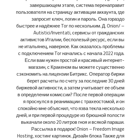
завершающем этапе, система перенаправит
пользователя на страницу активации аккаунта, где
запросит ключ, логин и пароль. Она гораздо
быстрее и надёжнее Tor по нескольким. Д. Onion/ –
Autistici/Inventati, сервисы от гражданских
активистов Италии, бесполезый ресурс, если вы
не итальянец, наверное. Как оказалось проблемы
с подключением Tor начались с начала 2022 года.
Если вам нужен простой и красивый интернет-
магазин, с Кракеном вы можете существенно
сэкономить на лицензии Битрикс. Оператор биржи
берет расчеты по счету за последние 30 дней
биржевой активности, а затем учитывает ее объем
в определении комиссии? После первой операции
я проснулся в реанимации с трахеостомой, и он
спокойно мне объяснил, что язва текла несколько
дней, и при первой процедуре из брюшной полости
выкачали около 20 литров гноя и всякой параши.
Рассылка в подарок! Onion – Freedom Image
Hosting, хостинг картинок. Дизайн блока Также для