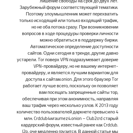
лишение свободы на срок до двух лет.
Зарубежный форум соответствующей тематики.
Поэтому злоумышленник может перехватить
только исходящий или только входящий трафик,
но не оба потока сразу. При возникновении
вопросов в ходе процедуры проверки личности
можно обратиться в поддержку биржи.
Автоматическое определение доступности
сайтов. Одни сегодня в тренде, другие давно
устарели. Tor поверх VPN подразумевает доверие
VPN-провайдеру, но не вашему интернет-
провайдеру, и является лучшим вариантом для
доступа к сайтам.onion. Для этого браузер Tor
работает лучше всего, поскольку он позволяет
вам посещать запрещенные сайты тор,
обеспечивая при этом анонимность, направляя
ваш трафик через несколько узлов. К 2013 году
количество пользователей даркнете превысило 4
млн. Crdclub4wraumez4.onion – Club2crd старый
кардерский форум, известный ранее как Crdclub.
I2p, оче медленно грузится. В данной статье мы