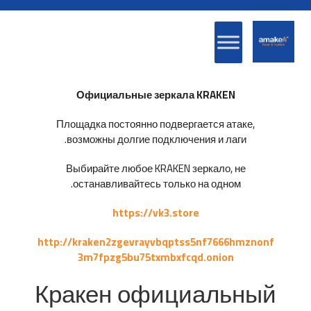
Официальные зеркала KRAKEN
Площадка постоянно подвергается атаке,
возможны долгие подключения и лаги.
Выбирайте любое KRAKEN зеркало, не
останавливайтесь только на одном.
https://vk3.store
http://kraken2zgevrayvbqptss5nf7666hmznonf
3m7fpzg5bu75txmbxfcqd.onion
Кракен официальный