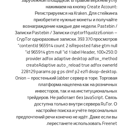
зарубежной площадкой. В правом верхнем углу
нажимаем на кнопку Create Account:
Регистрируемся на Kraken. Для стейкинга
приобретите нужные монеты и получайте
вознаграждение каждые две недели. Pastebin /
Записки Pastebin / Записки cryptorffquolzz6.onion –
CrypTor одноразовые записки. 393 370 просмотров
“contentId 965914 count 2 isReposted false gtm null
“id 965914 gtm null “id 1 label Header, 100×250: D
provider adfox adaptive desktop adfox_method
createAdaptive auto_reload true adfox ownerId
228129 params pp g ps clmf p2 ezfl disop-desktop.
Onion – простенький Jabber сервер в торе. Торговая
платформа нацелена как на розничных
инвесторов, так и на институциональных
трейдеров. Не работает без JavaScript. Связь
доступна только внутри сервера RuTor. О
настройке поиска и учёте персональных
предпочтений речи конечно не идёт. Даже если вы
перестанете использовать Freenet.