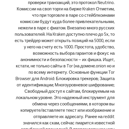
проверки транзакций, это протокол Neutrino.
Комиссии на своп торги на бирже Kraken Отметим,
что при торговле в паре со стейблкоинами
комиссии будут куда более привлекательными,
нежели в паре с фиатом. Внезапно много русских
пользователей. На Kraken доступно плечо до 5х, то
есть трейдер может открыть позиций на 5000, если
у него на счету есть 1000. Простота, удобство,
возможность выбора гарантов и фокус на
анонимности и безопасности – их фишка. Ищет,
кстати, не только сайты в Tor (на домене.onion но и
по всему интернету. Основные функции Tor
Browser для Android: Блокировка трекеров; Защита
от идентификации; Многоуровневое шифрование;
Свободный доступ к сайтам, блокируемым на
локальном уровне. Это надежный инструмент для
обмена через сообщениями, в котором вы
копируете/вставляете текст или изображение и
отправляете их адресату. Ранее на reddit
значился как скам, сейчас пиарится известной