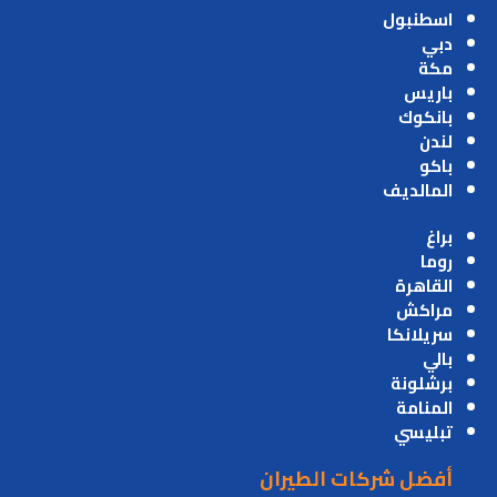
اسطنبول
دبي
مكة
باريس
بانكوك
لندن
باكو
المالديف
براغ
روما
القاهرة
مراكش
سريلانكا
بالي
برشلونة
المنامة
تبليسي
أفضل شركات الطيران