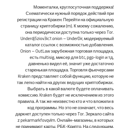
Моменталки, круглосуточная поддержка!
Схематически нужный порядок действий при
регистрации на Кракен: Перейти на официальную
страницу криптобиржи (m). К моему сожалению,
она периодически доступна только через Tor.
Underdj5ziov3ic7.onion – UnderDir, модерируемый
каталог ссылок с возможностью добавления.
Onion – OutLaw зарубежная торговая площадка,
есть multisig, миксер для btc, pgp-login и тд,
давненько видел её, значит уже достаточно
старенькая площадка. Торговля фьючерсами
Kraken представляет собой функцию, которую не
так легко найти на других ведущих криптобиржах.
Выбрать в какой валюте будете оплачивать
комиссию. Kraken будет не исключением из этого
правила. А так же неизвестно кто и что вложили в
код программы. Но это не означает, что весь
даркнет доступен только через Tor. Зеркало сайта
z pekarmarkfovqvlm. Онлайн-магазины, в которых
не принимают карты. РБК-Крипто. На следующем,