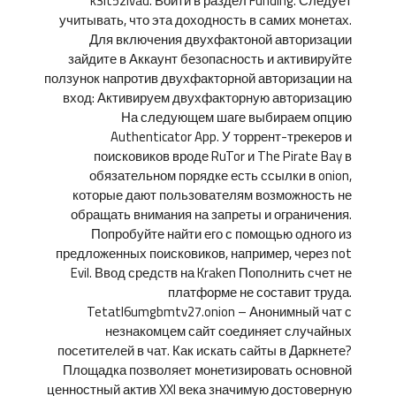
k3it5zivad. Войти в раздел Funding. Следует
учитывать, что эта доходность в самих монетах.
Для включения двухфактоной авторизации
зайдите в Аккаунт безопасность и активируйте
ползунок напротив двухфакторной авторизации на
вход: Активируем двухфакторную авторизацию
На следующем шаге выбираем опцию
Authenticator App. У торрент-трекеров и
поисковиков вроде RuTor и The Pirate Bay в
обязательном порядке есть ссылки в onion,
которые дают пользователям возможность не
обращать внимания на запреты и ограничения.
Попробуйте найти его с помощью одного из
предложенных поисковиков, например, через not
Evil. Ввод средств на Kraken Пополнить счет не
платформе не составит труда.
Tetatl6umgbmtv27.onion – Анонимный чат с
незнакомцем сайт соединяет случайных
посетителей в чат. Как искать сайты в Даркнете?
Площадка позволяет монетизировать основной
ценностный актив XXI века значимую достоверную