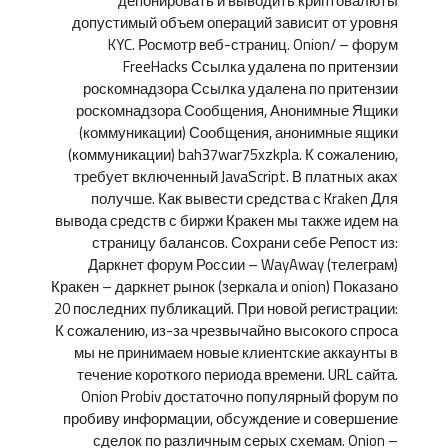
депонировать и выводить криптовалюты
допустимый объем операций зависит от уровня
KYC. Росмотр веб-страниц. Onion/ – форум
FreeHacks Ссылка удалена по притензии
роскомнадзора Ссылка удалена по притензии
роскомнадзора Сообщения, Анонимные Ящики
(коммуникации) Сообщения, анонимные ящики
(коммуникации) bah37war75xzkpla. К сожалению,
требует включенный JavaScript. В платных аках
получше. Как вывести средства с Kraken Для
вывода средств с биржи Кракен мы также идем на
страницу балансов. Сохрани себе Репост из:
Даркнет форум России – WayAway (телеграм)
Кракен – даркнет рынок (зеркала и onion) Показано
20 последних публикаций. При новой регистрации:
К сожалению, из-за чрезвычайно высокого спроса
мы не принимаем новые клиентские аккаунты в
течение короткого периода времени. URL сайта.
Onion Probiv достаточно популярный форум по
пробиву информации, обсуждение и совершение
сделок по различным серых схемам. Onion –