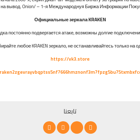
 на вывод. Onion/ – 1-я Международнуя Биржа Информации Поку
Официальные зеркала KRAKEN
ка постоянно подвергается атаке, возможны долгие подключения 
ирайте любое KRAKEN зеркало, не останавливайтесь только на од
https://vk3.store
kraken2zgevrayvbqptss5nf7666hmznonf3m7fpzg5bu75txmbxfc
تابعنا