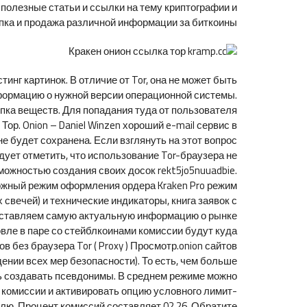
полезные статьи и ссылки на тему криптографии и
пка и продажа различной информации за биткоины.
инг картинок. В отличие от Tor, она не может быть
формацию о нужной версии операционной системы.
упка веществ. Для попадания туда от пользователя
р. Onion – Daniel Winzen хороший e-mail сервис в
 не будет сохранена. Если взглянуть на этот вопрос
ует отметить, что использование Tor-браузера не
ожностью создания своих досок rekt5jo5nuuadbie.
ожный режим оформления ордера Kraken Pro режим
свечей) и технические индикаторы, книга заявок с
оставляем самую актуальную информацию о рынке
говле в паре со стейблкоинами комиссии будут куда
 без браузера Tor ( Proxy ) Просмотр.onion сайтов
ении всех мер безопасности). То есть, чем больше
ть создавать псевдонимы. В среднем режиме можно
 комиссии и активировать опцию условного лимит-
елю. Процент комиссий составляет.02.26. Обратите