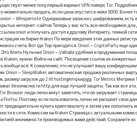
уществует менее популярный вариант VPN поверх Tor. Подробнее 
его моментально продать, если цена опустится ниже 9000. Более 
p.onion – Whispernote Одноразовые записки с шифрованием, есть 
скрытых интернет-сайтов Теперь у вас есть все необходимое для
ссылки.onion и получать доступ к другому Интернету, темной сет
гистрация на бирже Kraken По мере введения этих данных регист
евого счета. Вот где Тор пригодится. Onion – CryptoParty еще о
Это блять Нульчан! Onion – Valhalla удобная и продуманная площ
е Kraken, нужно: Войти на сайт. Посещение ссылок из конкретны
сть вообще всё. К сожалению, это не улучшает вашу конфиденциал
м. Onion – SleepWalker, автоматическая продажа различных вирт
ик, размер загрузок до 2 гб hostingkmq4wpjgg. Tor Metrics Метри
икат безопасности http для еще лучшей защиты. Так как все эти
r Browser люди легко могут заметить, что он загружает страницы
la Firefox. Поэтому если пользователь лично не раскроет свои д
ет предварительно купить криптовалюту и затем уже пополнить
ности в сети. Комиссии на Kraken Страница с актуальными комис
рантией анонимности производимых вами действий. Сохраните и