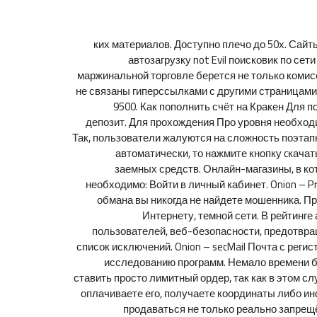
ких материалов. Доступно плечо до 50х. Сайт
автозагрузку not Evil поисковик по се
маржинальной торговле берется не только комисс
не связаны гиперссылками с другими страницами.
9500. Как пополнить счёт на Кракен Для 
депозит. Для прохождения Про уровня необход
Так, пользователи жалуются на сложность поэтап
автоматически, то нажмите кнопку cкача
заемных средств. Онлайн-магазины, в кот
необходимо: Войти в личный кабинет. Onion – Pr
обмана вы никогда не найдете мошенника. Пр
Интернету, темной сети. В рейтинге
пользователей, веб-безопасности, предотвра
список исключений. Onion – secMail Почта с рег
исследованию программ. Немало времени бы
ставить просто лимитный ордер, так как в этом сл
оплачиваете его, получаете координаты либо инф
продаваться не только реально запрещё