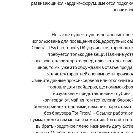
развивающийся кардинг-форум, имеются подключен
анонимнос
Но также существуют и легальные проект
использована для посещения общедоступных сайт
Onion/ – Psy Community UA украинская торговая 
требуется только две вещи: Наличие уста
зоне.onion, плюс xmpp-сервер, плюс каталог онион
шире, то мы уже это обсуждали в статье про д
является гарантией анонимности производ
Смените данные прокси-сервера или отключите э
торговли для трейдеров, где помимо офор
визуальным представлением глубины,
криптовалют, майнинге и технологии блокчей
более привлекательными, нежели в паре с фиатом.
без браузера Tor(Proxy) – Ссылки работают
сумма сделки тем меньше комиссия. Топ сайтов т
выбрать кредитное плечо, назначить дату акти
ордера. Особенно если вы не помните интернет 