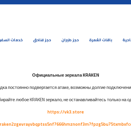
احية
باقات العُمرة
حجز طيران
حجز فنادق
خدمات السفر
Официальные зеркала KRAKEN
ка постоянно подвергается атаке, возможны долгие подключения 
ирайте любое KRAKEN зеркало, не останавливайтесь только на од
https://vk3.store
kraken2zgevrayvbqptss5nf7666hmznonf3m7fpzg5bu75txmbxfc