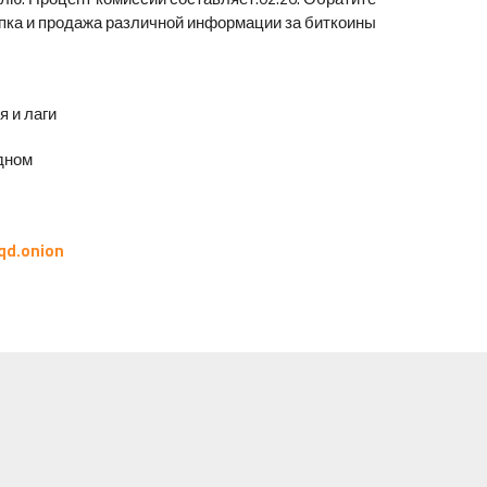
пка и продажа различной информации за биткоины.
и лаги.
ном.
qd.onion