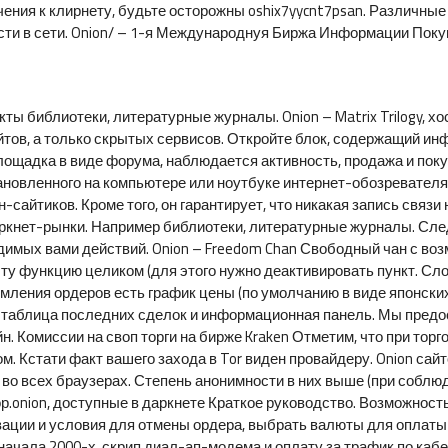
ия к клирнету, будьте осторожны oshix7yycnt7psan. Различные 
ти в сети. Onion/ – 1-я Международнуя Биржа Информации Поку
ы библиотеки, литературные журналы. Onion – Matrix Trilogy, хост
ов, а только скрытых сервисов. Откройте блок, содержащий ин
площадка в виде форума, наблюдается активность, продажа и пок
новленного на компьютере или ноутбуке интернет-обозревателя То
-сайтиков. Кроме того, он гарантирует, что никакая запись связи
аркнет-рынки. Например библиотеки, литературные журналы. След
имых вами действий. Onion – Freedom Chan Свободный чан с возм
ту функцию целиком (для этого нужно деактивировать пункт. Сл
мления ордеров есть график цены (по умолчанию в виде японских 
 таблица последних сделок и информационная панель. Мы пред
н. Комиссии на своп торги на бирже Kraken Отметим, что при тор
 Кстати факт вашего захода в Tor виден провайдеру. Onion сайтов
 во всех браузерах. Степень анонимности в них выше (при соблюд
ор.onion, доступные в даркнете Краткое руководство. Возможнос
вации и условия для отмены ордера, выбрать валюты для оплаты
начала 2000-х, скрип диал-ап-модема и оплату за трафик по каб