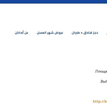
حجز فنادق + طيران
عروض شهر العسل
عن أماكن
Площад
Выб
http://