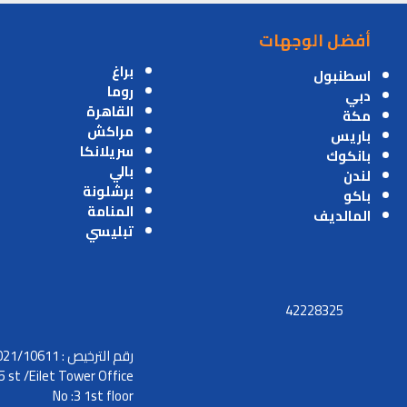
أفضل الوجهات
براغ
اسطنبول
روما
دبي
القاهرة
مكة
مراكش
باريس
سريلانكا
بانكوك
بالي
لندن
برشلونة
باكو
المنامة
المالديف
تبليسي
42228325
رقم الترخيص : 2021/10611
5 st /Eilet Tower Office
No :3 1st floor