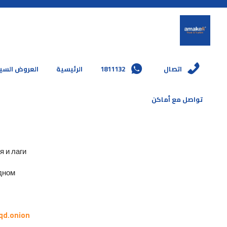
العروض السي
الرئيسية
1811132
اتصال
تواصل مع أماكن
и лаги.
ном.
qd.onion