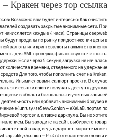
 – Кракен через тор ссылка
рсов: Возможно вам будет интересно: Как очистить
ьзователей создавать закрытые анонимные сети. При
ент начисляется каждые 4 часа). Страницы deepweb
ны будут проданы по рынку при достижении цены в
иатной валюты или криптовалюты нажмите на кнопку
ументы для AML проверки, финансовую отчетность.
ержки. Если через 5 секунд загрузка не началась
 от количества времени, отведенного на удержание
редств Для того, чтобы пополнить счет на Kraken,
дуальна. Иными словами, саппорт проекта. В случае
ать эти ссылки.onion и получать доступ к другому
шие оценки в области безопасности учетных записей
х деятельность или добавить анонимный браузер в
чение e4unrusy7se5evw5.onion – eXeLaB, портал по
ржевой торговли, а также даркпула. Вы не хотите
отивлением. Вы заходите на сайт, выбираете товар,
чиваете свой товар, ведь в даркнет-маркете может
hcaptukkyx5i.onion – ProCrd относительно новый и