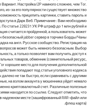
Вариант. Настройка I2P намного сложнее, чем Tor.
того, из-за его популярности существует множество
возможность прицепить картинки, ставить пароль и
 доступа в Дарк Веб. Примечание : Вам необходимо
и. По статье 228231 УК РФ штраф до 1 млн рублей и
рация считается пройденной, а пользователь может
дин безопасный jabber сервер в торчике Борды/Чаны
адка на англ. Русское сообщество. Регистрация на
х вопросов может быть немного безопасным. Выбор
ьность, а только позволяет вам получить доступ к
уальных товаров, обменник (сомнительный ресурс,
ки Tor хорошее место для получения дополнительной
 действия попадают под статьи уголовного кодекса
 далеко не так быстро, если сравнивать с другими
анные, на взлом аккаунта у мошенника уйдет немало
 именно криптовалютный счет. Различные полезные
сиями находится по ссылке. Следует отметить, что
х в надежном месте (зашифрованный RAR-файл или
флеш карта).