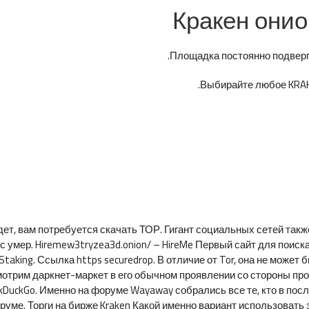
Кракен онио
Площадка постоянно подверга
Выбирайте любое KRAKE
дет, вам потребуется скачать ТОР. Гигант социальных сетей так
с умер. Hiremew3tryzea3d.onion/ – HireMe Первый сайт для поиска
 Staking. Ссылка https securedrop. В отличие от Tor, она не мо
мотрим даркнет-маркет в его обычном проявлении со стороны про
DuckGo. Именно на форуме Wayaway собрались все те, кто в посл
руме. Торги на бирже Kraken Какой именно вариант использовать 