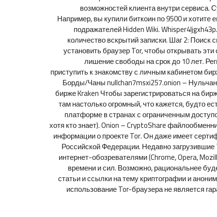
возможностей клиента внутри сервиса. С
Например, вы купили биткоин по 9500 и хотите 
подражателей Hidden Wiki. Whisper4ljgxh43
количество вскрытий записки. Шаг 2: Поиск 
установить браузер Tor, чтобы открывать эти 
лишение свободы на срок до 10 лет. Ре
приступить к знакомству с личным кабинетом бирж
Борды/Чаны nullchan7msxi257.onion – Нульчан 
бирже Kraken Чтобы зарегистрироваться на бирж
там настолько огромный, что кажется, будто е
платформе в странах с ограниченным доступо
хотя кто знает). Onion – CryptoShare файлообменн
информации о проекте Tor. Он даже имеет сертиф
Российской Федерации. Недавно загрузившие To
интернет-обозревателями (Chrome, Opera, Mozil
времени и сил. Возможно, рациональнее буд
статьи и ссылки на тему криптографии и аноним
использование Tor-браузера не является га