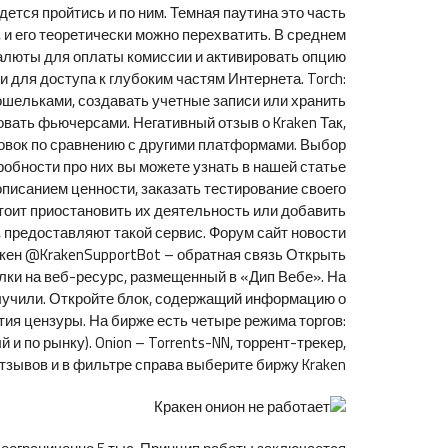
дется пройтись и по ним. Темная паутина это часть
 и его теоретически можно перехватить. В среднем
валюты для оплаты комиссии и активировать опцию
для доступа к глубоким частям Интернета. Torch:
ошельками, создавать учетные записи или хранить
вать фьючерсами. Негативный отзыв о Kraken Так,
ровок по сравнению с другими платформами. Выбор
дробности про них вы можете узнать в нашей статье
описанием ценности, заказать тестирование своего
Стоит приостановить их деятельность или добавить
, предоставляют такой сервис. Форум сайт новости
акен @KrakenSupportBot – обратная связь Открыть
лки на веб-ресурс, размещенный в «Дип Вебе». На
олучили. Откройте блок, содержащий информацию о
тия цензуры. На бирже есть четыре режима торгов:
и по рынку). Onion – Torrents-NN, торрент-трекер,
тзывов и в фильтре справа выберите биржу Kraken.