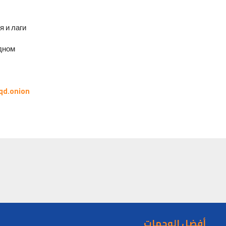
и лаги.
ном.
qd.onion
أفضل الوجهات