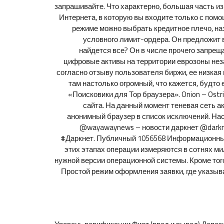
запрашивайте. Что характерно, большая часть из 
Интернета, в которую вы входите только с пом
режиме можно выбрать кредитное плечо, на
условного лимит-ордера. Он предложит 
найдется все? Он в числе прочего запре
цифровые активы на территории еврозоны неза
согласно отзыву пользователя биржи, ее низка
там настолько огромный, что кажется, будто 
«Поисковики для Тор браузера». Onion – Ost
сайта. На данный момент теневая сеть а
анонимный браузер в список исключений. Наск
@wayawaynews – новости даркнет @darkne
#Даркнет. Публичный 1056568 Информационный 
этих этапах операции измеряются в сотнях м
нужной версии операционной системы. Кроме того
Простой режим оформления заявки, где указывае