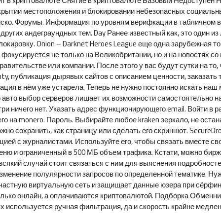
ит в криптовалюте Снятие в криптовалюте Базовый Недоступен 
крытии местоположения и блокировании небезопасных социальных
ско. Форумы. Информация по уровням верифкации в табличном ви
 других андеграундных тем. Day Ранее известный как, это один из
окировку. Onion – Darknet Heroes League еще одна зарубежная т
н фокусируется не только на Великобритании, но и на новостях с
ительстве или компании. После этого у вас будут сутки на то, 
ty, публикация дырявых сайтов с описанием ценности, заказать т
ция в нём уже устарела. Теперь не нужно постоянно искать наш 
 авто выбор серверов лишает их возможности самостоятельно нас
три ничего нет. Указать адрес функционирующего email. Войти в 
его на monero. Пароль. Выбирайте любое kraken зеркало, не оста
но сохранить, как страницу или сделать его скриншот. SecureDr
ей с журналистами. Используйте его, чтобы связать вместе свою
ню и ограниченный в 500 МБ объем трафика. Кстати, можно бирж
сякий случай стоит связаться с ним для выяснения подробностей.
зменение полулярности запросов по определенной тематике. Нуж
 частную виртуальную сеть и защищает данные юзера при сёрфин
ько онлайн, а оплачиваются криптовалютой. Подборка Обменник
х используется ручная фильтрация, да и скорость крайне медленн