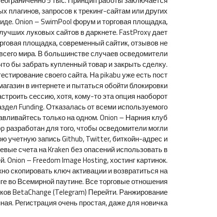
Неограниченно 5 тыс. Принцип работы заключается
 плагинов, запросов к трекинг-сайтам или других
де. Onion – SwimPool форум и торговая площадка,
 лучших луковых сайтов в даркнете. FastProxy дает
орговая площадка, современный сайтик, отзывов не
о всего мира. В большинстве случаев осведомители
что бы забрать купленный товар и закрыть сделку.
естирование своего сайта. На pikabu уже есть пост
магазин в интернете и пытаться обойти блокировки
троить сессию, хотя, кому-то эта опция наоборот
раздел Funding. Отказалась от всеми используемого
навливайтесь только на одном. Onion – Нарния клуб
op разработан для того, чтобы осведомители могли
 учетную запись Github, Twitter, биткойн-адрес и
евые счета на Kraken без опасений использовать в
 Onion – Freedom Image Hosting, хостинг картинок.
но скопировать ключ активации и возвратиться на
ге во Всемирной паутине. Все торговые отношения
ов BetaChange (Telegram) Перейти. Ранжирование
ая. Регистрация очень простая, даже для новичка.