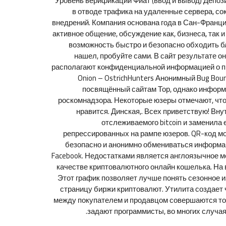
Уровень верификации Фиат (ввод и вывод) Депоз
в отводе трафика на удаленные сервера, со
внедрений. Компания основана года в Сан-Франци
активное общение, обсуждение как, бизнеса, так и
возможность быстро и безопасно обходить бл
нашел, пробуйте сами. В сайт результате о
располагают конфиденциальной информацией о прав
Onion – OstrichHunters Анонимный Bug Boun
посвящённый сайтам Тор, однако информа
роскомнадзора. Некоторые юзеры отмечают, что
нравится. Динская,. Всех приветствую! Вну
отслеживаемого bitcoin и заменила 
репрессированных на рампе юзеров. QR-код мож
безопасно и анонимно обмениваться информаци
Facebook. Недостатками является англоязычное ме
качестве криптовалютного онлайн кошелька. На в
Этот график позволяет лучше понять сезонное и
страницу биржи криптовалют. Утилита создает
между покупателем и продавцом совершаются тол
задают программисты, во многих случая