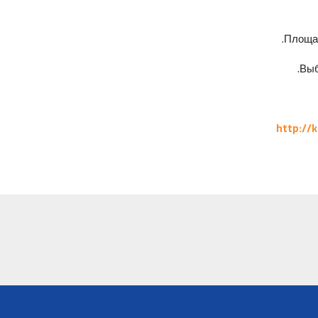
Площад
Выб
http://