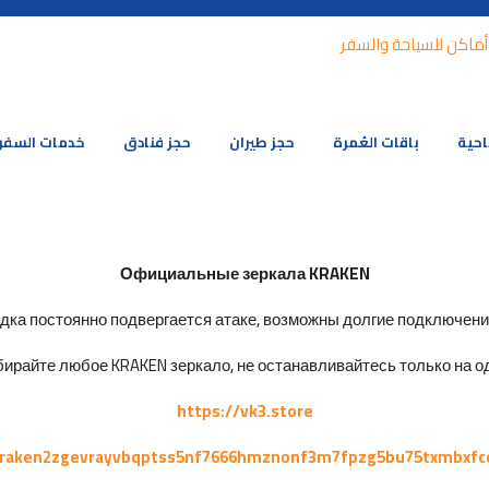
احية
باقات العُمرة
حجز طيران
حجز فنادق
خدمات السفر
Официальные зеркала KRAKEN
ка постоянно подвергается атаке, возможны долгие подключения 
ирайте любое KRAKEN зеркало, не останавливайтесь только на од
https://vk3.store
kraken2zgevrayvbqptss5nf7666hmznonf3m7fpzg5bu75txmbxfc