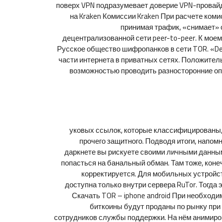
поверх VPN подразумевает доверие VPN-провайде
на Kraken Комиссии Kraken При расчете ком
принимая трафик, «снимает» 
децентрализованной сети peer-to-peer. К моем
Русское общество шифропанков в сети TOR. «De
части интернета в приватных сетях. Положите
возможностью проводить разносторонние оп
уковых ссылок, которые классифицированы, 
прочего защитного. Подводя итоги, напомн
даркнете вы рискуете своими личными данными
попасться на банальный обман. Там тоже, конеч
корректируется. Для мобильных устройст
доступна только внутри сервера RuTor. Тогда
Скачать TOR – iphone android При необходи
биткоины будут проданы по рынку при
сотрудников службы поддержки. На нём анимиров