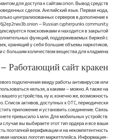
антом для доступа к сайтам.onion. Вывод средств
роведенных сделок. Английский язык. Первая нода,
колько централизованных серверов в дополнение к
6j2ep2rwv3b.onion – Russian cypherpunks community
дексируется поисковиками и находится в закрытой
ополнительных функций, поддерживаемых биржей с
ек, хранящий у себя большие объемы наркотиков,
и с большим количеством вещества для кладмена.
 – Работающий сайт кракен
тевого подключения ввиду работы антивирусов или
пользоваться нельзя, а какими – можно. А также на
ашего устройства, ну и, конечно же, возможность
о. Список активов, доступных к OTC, периодически
устить приложение и установить соединение. Связь
ркнете превысило 4 млн. Для мобильных устройств:
 случае вы выбираете этот тип ордера и все ваши
сть поэтапной верификации и на некомпетентность
кивая напоказ логотип маркетплейса. Информация-