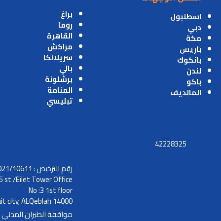
براغ
اسطنبول
روما
دبي
القاهرة
مكة
مراكش
باريس
سريلانكا
بانكوك
بالي
لندن
برشلونة
باكو
المنامة
المالديف
تبليسي
42228325
رقم الترخيص : 2021/10611
5 st /Eilet Tower Office
No :3 1st floor
it city, ALQeblah 14000