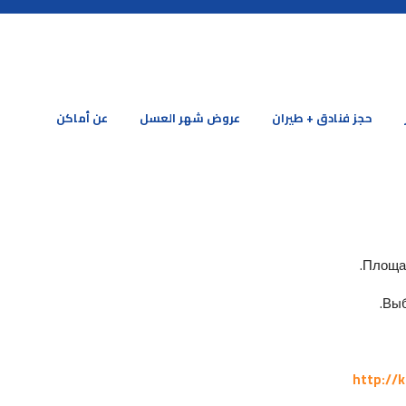
حجز فنادق + طيران
عروض شهر العسل
عن أماكن
Площад
Выб
http://