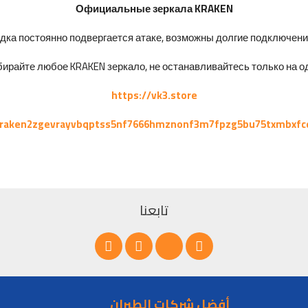
Официальные зеркала KRAKEN
ка постоянно подвергается атаке, возможны долгие подключения 
ирайте любое KRAKEN зеркало, не останавливайтесь только на од
https://vk3.store
kraken2zgevrayvbqptss5nf7666hmznonf3m7fpzg5bu75txmbxfc
تابعنا
أفضل شركات الطيران