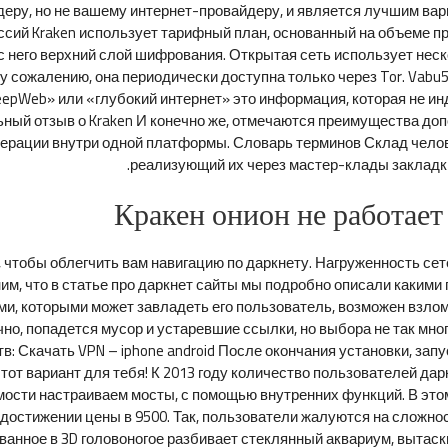
ру, но не вашему интернет-провайдеру, и является лучшим вари
иссий Kraken использует тарифный план, основанный на объеме п
с него верхний слой шифрования. Открытая сеть использует нес
у сожалению, она периодически доступна только через Tor. Vabu5
epWeb» или «глубокий интернет» это информация, которая не ин
льный отзыв о Kraken И конечно же, отмечаются преимущества д
ерации внутри одной платформы. Словарь терминов Склад челов
реализующий их через мастер-клады закладк
Кракен онион не работает
чтобы облегчить вам навигацию по даркнету. Нагруженность се
им, что в статье про даркнет сайты мы подробно описали какими 
, которыми может завладеть его пользователь, возможен взлом в
но, попадется мусор и устаревшие ссылки, но выбора не так мног
в: Скачать VPN – iphone android После окончания установки, зап
 этот вариант для тебя! К 2013 году количество пользователей да
мости настраиваем мосты, с помощью внутренних функций. В этом
 достижении цены в 9500. Так, пользователи жалуются на сложно
анное в 3D головоногое разбивает стеклянный аквариум, вытас