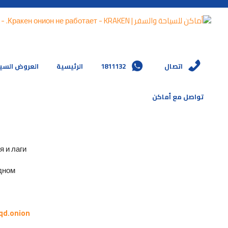
العروض السي
الرئيسية
1811132
اتصال
تواصل مع أماكن
и лаги.
ном.
qd.onion