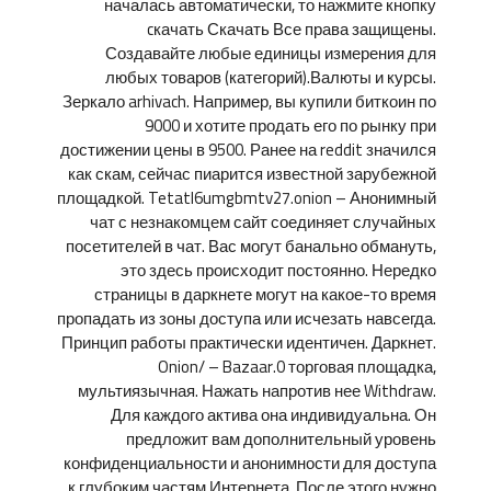
началась автоматически, то нажмите кнопку
cкачать Скачать Все права защищены.
Создавайте любые единицы измерения для
любых товаров (категорий).Валюты и курсы.
Зеркало arhivach. Например, вы купили биткоин по
9000 и хотите продать его по рынку при
достижении цены в 9500. Ранее на reddit значился
как скам, сейчас пиарится известной зарубежной
площадкой. Tetatl6umgbmtv27.onion – Анонимный
чат с незнакомцем сайт соединяет случайных
посетителей в чат. Вас могут банально обмануть,
это здесь происходит постоянно. Нередко
страницы в даркнете могут на какое-то время
пропадать из зоны доступа или исчезать навсегда.
Принцип работы практически идентичен. Даркнет.
Onion/ – Bazaar.0 торговая площадка,
мультиязычная. Нажать напротив нее Withdraw.
Для каждого актива она индивидуальна. Он
предложит вам дополнительный уровень
конфиденциальности и анонимности для доступа
к глубоким частям Интернета. После этого нужно