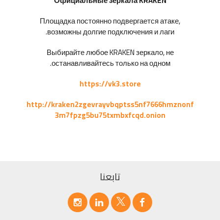
Официальные зеркала KRAKEN
Площадка постоянно подвергается атаке,
возможны долгие подключения и лаги.
Выбирайте любое KRAKEN зеркало, не
останавливайтесь только на одном.
https://vk3.store
http://kraken2zgevrayvbqptss5nf7666hmznonf
3m7fpzg5bu75txmbxfcqd.onion
تابعنا