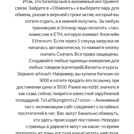
Итак, это безопасный и анонимный инструмент
связи. Зайдите в «Обменять» и выберите пару для
обмена, указав в верхней строке актив, который вы
хотите отдать, а в нижней получить: За любую
транзакцию в Uniswap надо оплатить «газ»
комиссию в ЕТН, которую взимает блокчейн
Ethereum. Если через 5 секунд загрузка не
началась автоматически, то нажмите кнопку
cкачать Скачать Все права защищены.
Создавайте любые единицы измерения для
любых товаров (категорий).Валюты и курсы.
Зеркало arhivach. Например, вы купили биткоин по
9000 и хотите продать его по рынку при
достижении цены в 9500. Ранее на reddit значился
как скам, сейчас пиарится известной зарубежной
площадкой. Tetatl6umgbmtv27.onion – Анонимный
чат с незнакомцем сайт соединяет случайных
посетителей в чат. Вас могут банально обмануть,
это здесь происходит постоянно. Нередко
страницы в даркнете могут на какое-то время
пропадать из зоны доступа или исчезать навсегда.