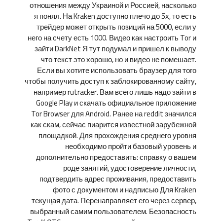
отношения между Украиной и Россией, насколько
я понял. На Kraken доступно плечо до 5х, то есть
трейдер может открыть позиций на 5000, если у
него на счету есть 1000. Видео как настроить Tor и
зайти DarkNet Я тут подумал и пришел к выводу
что текст это хорошо, но и видео не помешает.
Если вы хотите использовать браузер для того
чтобы получить доступ к заблокированному сайту,
например rutracker. Вам всего лишь надо зайти в
Google Play и скачать официальное приложение
Tor Browser для Android. Ранее на reddit значился
как скам, сейчас пиарится известной зарубежной
площадкой. Для прохождения среднего уровня
необходимо пройти базовый уровень и
дополнительно предоставить: справку о вашем
роде занятий, удостоверение личности,
подтвердить адрес проживания, предоставить
фото с документом и надписью Для Kraken
текущая дата. Перенаправляет его через сервер,
выбранный самим пользователем. Безопасность