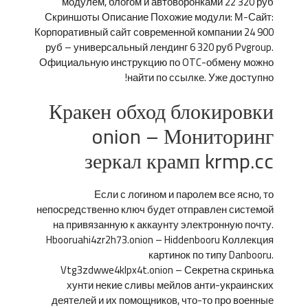
модулем, блогом и автоворонками 22 320 руб
Скриншоты Описание Похожие модули: М-Сайт:
Корпоративный сайт современной компании 24 900
руб – универсальный лендинг 6 320 руб Pvgroup.
Официальную инструкцию по OTC-обмену можно
найти по ссылке. Уже доступно!
Кракен обход блокировки
onion – Мониторинг
зеркал крамп krmp.cc
Если с логином и паролем все ясно, то
непосредственно ключ будет отправлен системой
на привязанную к аккаунту электронную почту.
Hbooruahi4zr2h73.onion – Hiddenbooru Коллекция
картинок по типу Danbooru.
Vtg3zdwwe4klpx4t.onion – Секретна скринька
хунти некие сливы мейлов анти-украинских
деятелей и их помощников, что-то про военные