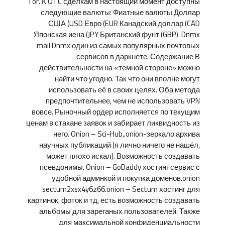
Tor. К OTC сделкам в настоящий момент доступны
следующие валюты: Фиатные валюты Доллар
США (USD Евро (EUR Канадский доллар (CAD
Японская иена (JPY Британский фунт (GBP). Dnmx
mail Dnmx один из самых популярных почтовых
сервисов в даркнете. Содержание В
действительности на «темной стороне» можно
найти что угодно. Так что они вполне могут
использовать её в своих целях. Оба метода
предпочтительнее, чем не использовать VPN
вовсе. Рыночный ордер исполняется по текущим
ценам в стакане заявок и забирает ликвидность из
него. Onion – Sci-Hub,.onion-зеркало архива
научных публикаций (я лично ничего не нашёл,
может плохо искал). Возможность создавать
псевдонимы. Onion – GoDaddy хостинг сервис с
удобной админкой и покупка доменов.onion
sectum2xsx4y6z66.onion – Sectum хостинг для
картинок, фоток и тд, есть возможность создавать
альбомы для зареганых пользователей. Также
для максимальной конфиденциальности