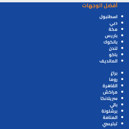
أفضل الوجهات
اسطنبول
دبي
مكة
باريس
بانكوك
لندن
باكو
المالديف
براغ
روما
القاهرة
مراكش
سريلانكا
بالي
برشلونة
المنامة
تبليسي