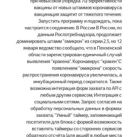
при невысокой (порядка 70) эффективности
вакцины от новых штаммов коронавируса
вакцинация защитит от тяжелого течения.
Запустить программу и подождать, пока
настроится соединение. В России В России, по
данным Роспотребнадзора, продолжает
доминировать штамм “омикрон” из серии.2.5, но 12
января ведомство сообщило, что в Пензенской
области зарегистрирован единичный случай
выявления “кракена”. Коронавирус “кракен”С
появлением “омикрона” скорость
распространения коронавируса увеличилась, а
инкубационный период сократился. Также
возможна интеграция форм захвата по API с
любым другим сервисом; Интеграция с
социальными сетями. Запрос согласия на
обработку персональных данных в формах
захвата; “Умный” таймер, запоминающий
посетителя для блока с формой возможность
вставлять таймеры со сторонних сервисов
обратного отсчёта (для акций) в любые места