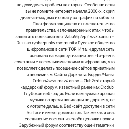
не дожидаясь проблем на старых. Особенно если
вы не помните интернет начала 2000-х, скрип
диал-ап-модема и оплату за трафик по кабелю.
Платформа защищена от вмешательства
правительства и злонамеренных атак, чтобы
защитить пользователя. Vabu56j2ep2rwv3b.onion –
Russian cypherpunks community Русское общество
шифропанков в сети TOR. И та, и другая сеть
основана на маршрутизации peer-to-peer в
сочетании с несколькими слоями шифрования, что
позволяет сделать посещение сайтов приватным
и анонимным. Сайты Даркнета. Борды/Чаны.
Crdclub4wraumez4.onion – Club2crd старый
кардерский форум, известный ранее как Crdclub.
Глубокое веб-радио Если вам нужна хорошая
музыка во время навигации по даркнету, не
смотрите дальше. Веб-сайт доступен в сети
Surface и имеет домен.onion. Так же как и она,
соединение состоит из слоёв цепочки прокси.
Зарубежный форум соответствующей тематики.