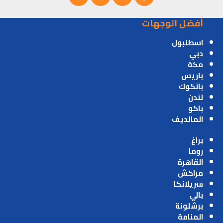
أفضل الوجهات
اسطنبول
دبي
مكة
باريس
بانكوك
لندن
باكو
المالديف
براغ
روما
القاهرة
مراكش
سريلانكا
بالي
برشلونة
المنامة