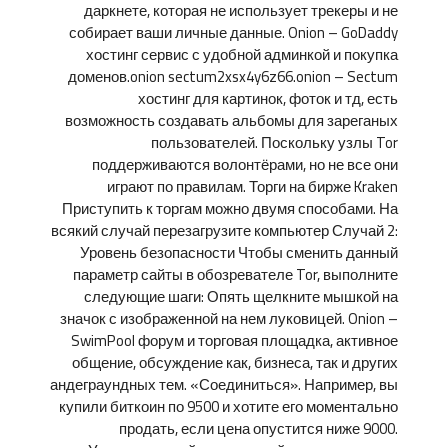
даркнете, которая не использует трекеры и не
собирает ваши личные данные. Onion – GoDaddy
хостинг сервис с удобной админкой и покупка
доменов.onion sectum2xsx4y6z66.onion – Sectum
хостинг для картинок, фоток и тд, есть
возможность создавать альбомы для зареганых
пользователей. Поскольку узлы Tor
поддерживаются волонтёрами, но не все они
играют по правилам. Торги на бирже Kraken
Приступить к торгам можно двумя способами. На
всякий случай перезагрузите компьютер Случай 2:
Уровень безопасности Чтобы сменить данный
параметр сайты в обозревателе Tor, выполните
следующие шаги: Опять щелкните мышкой на
значок с изображенной на нем луковицей. Onion –
SwimPool форум и торговая площадка, активное
общение, обсуждение как, бизнеса, так и других
андеграундных тем. «Соединиться». Например, вы
купили биткоин по 9500 и хотите его моментально
продать, если цена опустится ниже 9000.