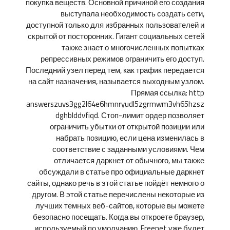
покупка веществ. Основной причиной его создания
выступала необходимость создать сети,
доступной только для избранных пользователей и
скрытой от посторонних. Гигант социальных сетей
также знает о многочисленных попытках
репрессивных режимов ограничить его доступ.
Последний узел перед тем, как трафик передается
на сайт назначения, называется выходным узлом.
Прямая ссылка: http
answerszuvs3gg2l64e6hmnryudl5zgrmwm3vh65hzsz
dghblddvfiqd. Стоп-лимит ордер позволяет
ограничить убытки от открытой позиции или
набрать позицию, если цена изменилась в
соответствие с заданными условиями. Чем
отличается даркнет от обычного, мы также
обсуждали в статье про официальные даркнет
сайты, однако речь в этой статье пойдёт немного о
другом. В этой статье перечислены некоторые из
лучших темных веб-сайтов, которые вы можете
безопасно посещать. Когда вы откроете браузер,
используемый по умолчанию, Freenet уже будет