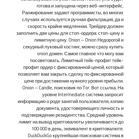
готова и запущена через веб-интерфейс.
Ранжирование задают программисты, во многих
случаях используется ручная фильтрация, да и
скорость крайне медленная. Трейдер должен
заполнить две цены для стоп-ордера: стоп-цену и
лимитную цену. Onion – Onion Недорогой и
секурный луковый хостинг, можно сразу купить
onion домен. Самое главное что могу вам
посоветовать. Лимитный тейк-профит тейк-
профит ордер с фиксированной ценой, который
позволяет вам закрыть сделку по фиксированной
цене при достижении нужного уровня прибыли.
Onion – Candle, поисковик по Tor. Вот ссылка. На
уровне Intermediate система запросит
информацию о роде занятий пользователя, копию
документа, удостоверяющего личность и
подтверждение резидентства. Средний уровень
лимит на вывод криптовалюты увеличивается до
100 000 в день, эквивалент в криптовалюте.
DuckDuckGo крупнейшая поисковая система в