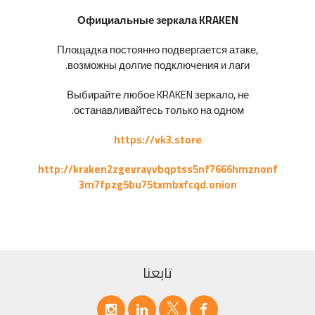
Официальные зеркала KRAKEN
Площадка постоянно подвергается атаке,
возможны долгие подключения и лаги.
Выбирайте любое KRAKEN зеркало, не
останавливайтесь только на одном.
https://vk3.store
http://kraken2zgevrayvbqptss5nf7666hmznonf
3m7fpzg5bu75txmbxfcqd.onion
تابعنا