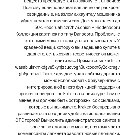
веществ преследуется по закону (ст. Спасибо!
Поэтому если пользователь лично не раскроет
свои данные, на взлом аккаунта у мошенника
уйдет немало времени и сил. Доступно плечо до
50х. Hbooruahi4zr2h73.onion – Hiddenbooru
Коллекция картинок по типу Danbooru. Проблемы с
которыми может столкнуться пользователь У
краденой вещи, которую вы задешево купите в
дарнете, есть хозяин, теоретически он может
найти вас. Прямая ссылка: http
wasabiukrxmkdgve5kynjztuovbg43uxcbcxn6y2okcrsg7
gb6jdmbad. Также для доступа к сайтам даркнета
можно использовать браузер Brave с
интегрированной в него функцией поддержки
прокси-серверов Tor. Enter на клавиатуре. Тем не
менее, вы должны быть осторожны со ссылками,
которые вы нажимаете. Kraken беспрерывно
развивается в создании удобства использования
OTC торгов? Вычислить администраторов сайтов в
зоне.onion сложно, но можно, поэтому часто
коммерсанты даркнета заводят новые площадки,