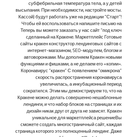
субфебрильная температура тела, а у детей
высыпания. При необходимости, настройте мосты.
Кассой) будут работать уже на редакции “Старт”!
Чтобы ей воспользоваться напишите письмо на
Теперь вы можете заказать у нас сайт “под ключ
сделанный на Кракене. Маркетплейс Готовые
сайты кракен конструктор лендинговых сайтов с
интернет-магазином, SEO-модулем, блогом и
автоворонками. Мы дополняем Кракен новыми
функциями и фишками, а не делаем его «копии».
Коронавирус “кракен” С появлением “омикрона”
скорость распространения коронавируса
увеличилась, а инкубационный период
сократился. Этим мы демонстрируем то, что на
Кракене можно делать совершенно нешаблонные
лендинги, и что набор блоков на страницах и их
дизайн никак друг от друга не зависят. Кракен
уникальное для маркетплейса решениеВы
сможете создать многостраничный сайт, каждая
страница которого это полноценный лендинг. Даже