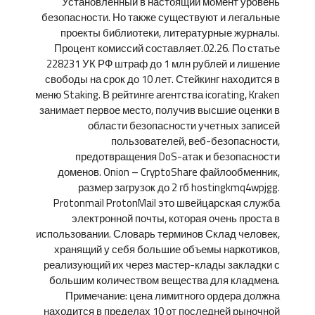
Установленный в настоящий момент уровень
безопасности. Но также существуют и легальные
проекты библиотеки, литературные журналы.
Процент комиссий составляет.02.26. По статье
228231 УК РФ штраф до 1 млн рублей и лишение
свободы на срок до 10 лет. Стейкинг находится в
меню Staking. В рейтинге агентства icorating, Kraken
занимает первое место, получив высшие оценки в
области безопасности учетных записей
пользователей, веб-безопасности,
предотвращения DoS-атак и безопасности
доменов. Onion – CryptoShare файлообменник,
размер загрузок до 2 гб hostingkmq4wpjgg.
Protonmail ProtonMail это швейцарская служба
электронной почты, которая очень проста в
использовании. Словарь терминов Склад человек,
хранящий у себя большие объемы наркотиков,
реализующий их через мастер-клады закладки с
большим количеством вещества для кладмена.
Примечание: цена лимитного ордера должна
находится в пределах 10 от последней рыночной