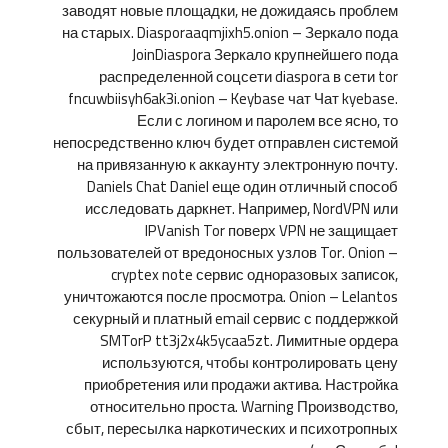
заводят новые площадки, не дожидаясь проблем
на старых. Diasporaaqmjixh5.onion – Зеркало пода
JoinDiaspora Зеркало крупнейшего пода
распределенной соцсети diaspora в сети tor
fncuwbiisyh6ak3i.onion – Keybase чат Чат kyebase.
Если с логином и паролем все ясно, то
непосредственно ключ будет отправлен системой
на привязанную к аккаунту электронную почту.
Daniels Chat Daniel еще один отличный способ
исследовать даркнет. Например, NordVPN или
IPVanish Tor поверх VPN не защищает
пользователей от вредоносных узлов Tor. Onion –
cryptex note сервис одноразовых записок,
уничтожаются после просмотра. Onion – Lelantos
секурный и платный email сервис с поддержкой
SMTorP tt3j2x4k5ycaa5zt. Лимитные ордера
используются, чтобы контролировать цену
приобретения или продажи актива. Настройка
относительно проста. Warning Производство,
сбыт, пересылка наркотических и психотропных