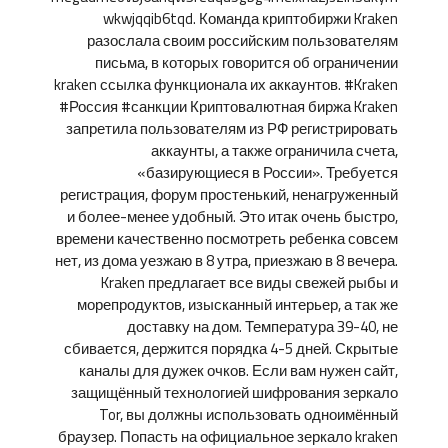
wkwjqqib6tqd. Команда криптобиржи Kraken
разослала своим российским пользователям
письма, в которых говорится об ограничении
kraken ссылка функционала их аккаунтов. #Kraken
#Россия #санкции Криптовалютная биржа Kraken
запретила пользователям из РФ регистрировать
аккаунты, а также ограничила счета,
«базирующиеся в России». Требуется
регистрация, форум простенький, ненагруженный
и более-менее удобный. Это итак очень быстро,
времени качественно посмотреть ребенка совсем
нет, из дома уезжаю в 8 утра, приезжаю в 8 вечера.
Kraken предлагает все виды свежей рыбы и
морепродуктов, изысканный интерьер, а так же
доставку на дом. Температура 39-40, не
сбивается, держится порядка 4-5 дней. Скрытые
каналы для дужек очков. Если вам нужен сайт,
защищённый технологией шифрования зеркало
Tor, вы должны использовать одноимённый
браузер. Попасть на официальное зеркало kraken