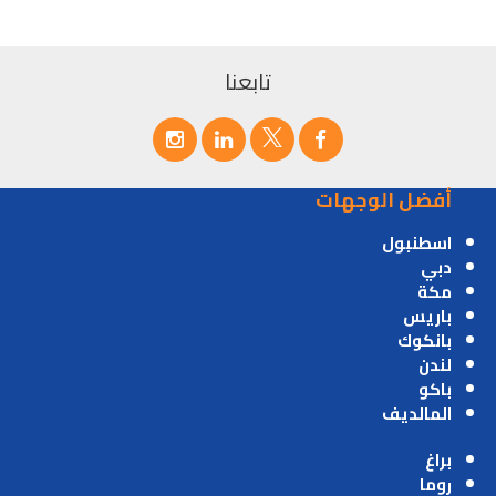
تابعنا
أفضل الوجهات
اسطنبول
دبي
مكة
باريس
بانكوك
لندن
باكو
المالديف
براغ
روما