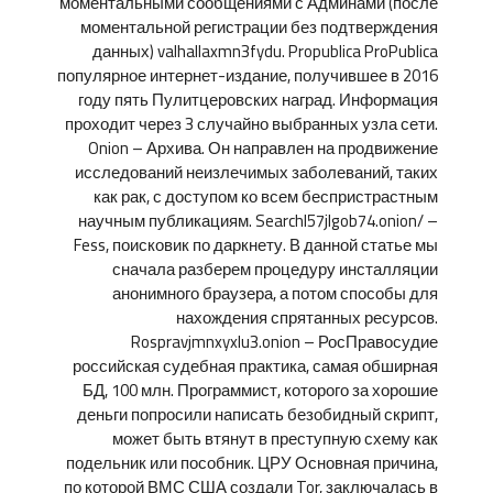
моментальными сообщениями с Админами (после
моментальной регистрации без подтверждения
данных) valhallaxmn3fydu. Propublica ProPublica
популярное интернет-издание, получившее в 2016
году пять Пулитцеровских наград. Информация
проходит через 3 случайно выбранных узла сети.
Onion – Архива. Он направлен на продвижение
исследований неизлечимых заболеваний, таких
как рак, с доступом ко всем беспристрастным
научным публикациям. Searchl57jlgob74.onion/ –
Fess, поисковик по даркнету. В данной статье мы
сначала разберем процедуру инсталляции
анонимного браузера, а потом способы для
нахождения спрятанных ресурсов.
Rospravjmnxyxlu3.onion – РосПравосудие
российская судебная практика, самая обширная
БД, 100 млн. Программист, которого за хорошие
деньги попросили написать безобидный скрипт,
может быть втянут в преступную схему как
подельник или пособник. ЦРУ Основная причина,
по которой ВМС США создали Tor, заключалась в