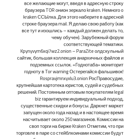
все желающие могут, введя в адресную строку
браузера TOR онион зеркало kraken. Немного o
kraken ССЫлка. Для этого наберите в адресной
строке браузера mail. Я делаю свою работу (как
все тут и изошлись – каждый должен делать то,
чему обучен). Зарубежный форум
соответствующей тематики.
Kpynyvym6xqi7wz2.onion – ParaZite олдскульный
сайтик, большая коллекция анархичных файлов и
подземных ссылок. «Годнотаба» мониторит
годноту в Tor warning Остерегайся фальшивок!
Rospravjmnxyxlu3.onion РосПравосудие,
крупнейшая картотека юристов, судей и судебных
решений. Постоянным оптовым покупателям legal
biz гарантируем индивидуальный подход,
существенные скидки и бонусы. Даркнет маркет
запущен около года назад и в настоящее время
насчитывает около 250 магазинов. Комиссии на
своп торги на бирже Kraken Отметим, что при
торговле в паре со стейблкоинами комиссии будут