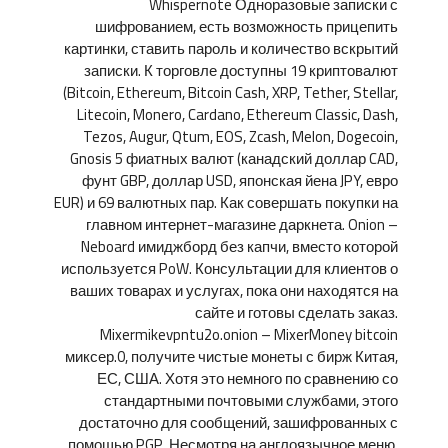
Whispernote Одноразовые записки с
шифрованием, есть возможность прицепить
картинки, ставить пароль и количество вскрытий
записки. К торговле доступны 19 криптовалют
(Bitcoin, Ethereum, Bitcoin Cash, XRP, Tether, Stellar,
Litecoin, Monero, Cardano, Ethereum Classic, Dash,
Tezos, Augur, Qtum, EOS, Zcash, Melon, Dogecoin,
Gnosis 5 фиатных валют (канадский доллар CAD,
фунт GBP, доллар USD, японская йена JPY, евро
EUR) и 69 валютных пар. Как совершать покупки на
главном интернет-магазине даркнета. Onion –
Neboard имиджборд без капчи, вместо которой
используется PoW. Консультации для клиентов о
ваших товарах и услугах, пока они находятся на
сайте и готовы сделать заказ.
Mixermikevpntu2o.onion – MixerMoney bitcoin
миксер.0, получите чистые монеты с бирж Китая,
ЕС, США. Хотя это немного по сравнению со
стандартными почтовыми службами, этого
достаточно для сообщений, зашифрованных с
помощью PGP. Несмотря на англоязычное меню,