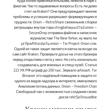
куда более привлекательными, нежели в паре с
фиатом. Часто задаваемые вопросы Есть ли демо
счет на Kraken? Они предупреждают многие
проблемы и успешно разрешают формирующиеся
трудности. Onion – RetroShare свеженькие сборки
ретрошары внутри тора strngbxhwyuu37a3.onion –
SecureDrop отправка файлов и записочек
журналистам The New Yorker, ну мало ли
yz7lpwfhhzcdyc5y.onion – Tor Project Onion спи.
Одной из таких защит является капча на входе на
сам сайт Kraken. Проверьте досье на этого брокера
перед открытием счета у него. Но сеть изначально
создавалась для военных и спецслужб. Статья
222 УК РФ штраф до 200 тыс. Зеркало arhivach. Tor
Browser это надёжный помощник в защите от
одного из видов надзора в интернете, именуемого
Анализом потока данных. Onion – Freedom Chan
Свободный чан с возможностью создания своих
досок rekt5jo5nuuadbie.