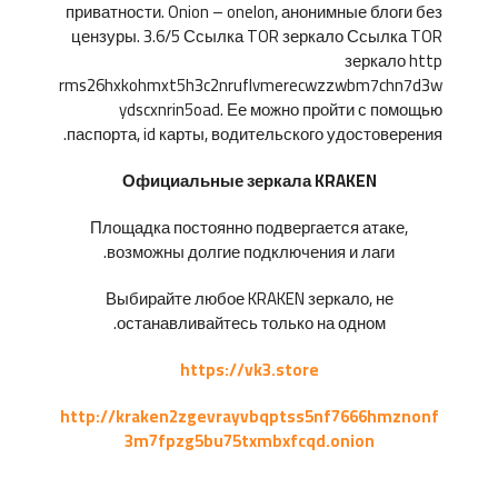
приватности. Onion – onelon, анонимные блоги без
цензуры. 3.6/5 Ссылка TOR зеркало Ссылка TOR
зеркало http
rms26hxkohmxt5h3c2nruflvmerecwzzwbm7chn7d3w
ydscxnrin5oad. Ее можно пройти с помощью
паспорта, id карты, водительского удостоверения.
Официальные зеркала KRAKEN
Площадка постоянно подвергается атаке,
возможны долгие подключения и лаги.
Выбирайте любое KRAKEN зеркало, не
останавливайтесь только на одном.
https://vk3.store
http://kraken2zgevrayvbqptss5nf7666hmznonf
3m7fpzg5bu75txmbxfcqd.onion