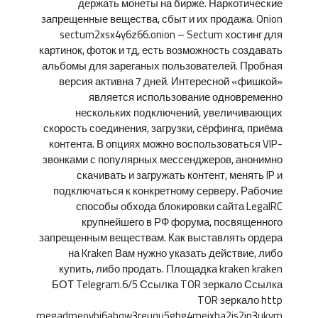
держать монеты на бирже. Наркотические
запрещенные вещества, сбыт и их продажа. Onion
sectum2xsx4y6z66.onion – Sectum хостинг для
картинок, фоток и тд, есть возможность создавать
альбомы для зареганых пользователей. Пробная
версия активна 7 дней. Интересной «фишкой»
является использование одновременно
нескольких подключений, увеличивающих
скорость соединения, загрузки, сёрфинга, приёма
контента. В опциях можно воспользоваться VIP-
звонками с популярных мессенджеров, анонимно
скачивать и загружать контент, менять IP и
подключаться к конкретному серверу. Рабочие
способы обхода блокировки сайта LegalRC
крупнейшего в РФ форума, посвященного
запрещенным веществам. Как выставлять ордера
на Kraken Вам нужно указать действие, либо
купить, либо продать. Площадка kraken kraken
БОТ Telegram.6/5 Ссылка TOR зеркало Ссылка
TOR зеркало http
megadmeovbj6ahqw3reuqu5gbg4meixha2js2in3ukym