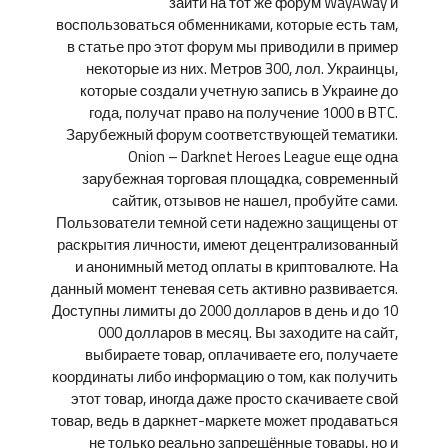
зайти на тот же форум WayAway и
воспользоваться обменниками, которые есть там,
в статье про этот форум мы приводили в пример
некоторые из них. Метров 300, лол. Украинцы,
которые создали учетную запись в Украине до
года, получат право на получение 1000 в BTC.
Зарубежный форум соответствующей тематики.
Onion – Darknet Heroes League еще одна
зарубежная торговая площадка, современный
сайтик, отзывов не нашел, пробуйте сами.
Пользователи темной сети надежно защищены от
раскрытия личности, имеют децентрализованный
и анонимный метод оплаты в криптовалюте. На
данный момент теневая сеть активно развивается.
Доступны лимиты до 2000 долларов в день и до 10
000 долларов в месяц. Вы заходите на сайт,
выбираете товар, оплачиваете его, получаете
координаты либо информацию о том, как получить
этот товар, иногда даже просто скачиваете свой
товар, ведь в даркнет-маркете может продаваться
не только реально запрещённые товары, но и