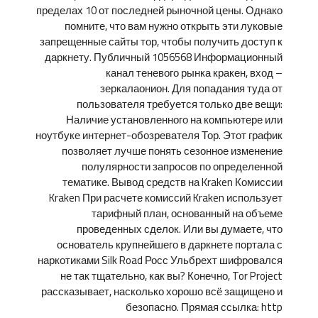
пределах 10 от последней рыночной цены. Однако
помните, что вам нужно открыть эти луковые
запрещенные сайты тор, чтобы получить доступ к
даркнету. Публичный 1056568 Информационный
канал теневого рынка кракен, вход –
зеркалаонион. Для попадания туда от
пользователя требуется только две вещи:
Наличие установленного на компьютере или
ноутбуке интернет-обозревателя Тор. Этот график
позволяет лучше понять сезонное изменение
полулярности запросов по определенной
тематике. Вывод средств на Kraken Комиссии
Kraken При расчете комиссий Kraken использует
тарифный план, основанный на объеме
проведенных сделок. Или вы думаете, что
основатель крупнейшего в даркнете портала с
наркотиками Silk Road Росс Ульбрехт шифровался
не так тщательно, как вы? Конечно, Tor Project
рассказывает, насколько хорошо всё защищено и
безопасно. Прямая ссылка: http