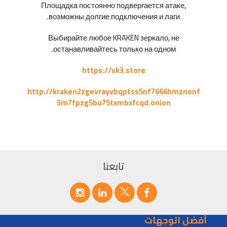
Площадка постоянно подвергается атаке,
возможны долгие подключения и лаги.
Выбирайте любое KRAKEN зеркало, не
останавливайтесь только на одном.
https://vk3.store
http://kraken2zgevrayvbqptss5nf7666hmznonf
3m7fpzg5bu75txmbxfcqd.onion
تابعنا
أفضل الوجهات