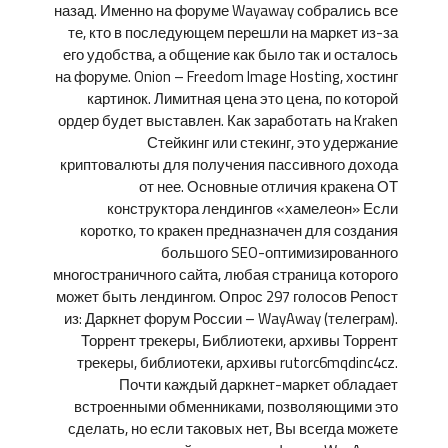
назад. Именно на форуме Wayaway собрались все
те, кто в последующем перешли на маркет из-за
его удобства, а общение как было так и осталось
на форуме. Onion – Freedom Image Hosting, хостинг
картинок. Лимитная цена это цена, по которой
ордер будет выставлен. Как заработать на Kraken
Стейкинг или стекинг, это удержание
криптовалюты для получения пассивного дохода
от нее. Основные отличия кракена ОТ
конструктора лендингов «хамелеон» Если
коротко, то кракен предназначен для создания
большого SEO-оптимизированного
многостраничного сайта, любая страница которого
может быть лендингом. Опрос 297 голосов Репост
из: Даркнет форум России – WayAway (телеграм).
Торрент трекеры, Библиотеки, архивы Торрент
трекеры, библиотеки, архивы rutorc6mqdinc4cz.
Почти каждый даркнет-маркет обладает
встроенными обменниками, позволяющими это
сделать, но если таковых нет, Вы всегда можете