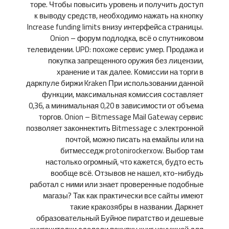
торе. Чтобы повысить уровень и получить доступ
к выводу средств, необходимо нажать на кнопку
Increase funding limits внизу интерфейса страницы.
Onion – форум подлодка, всё о спутниковом
телевидении. UPD: похоже сервис умер. Продажа и
покупка запрещенного оружия без лицензии,
хранение и так далее. Комиссии на торги в
даркпуле биржи Kraken При использовании данной
функции, максимальная комиссия составляет
0,36, а минимальная 0,20 в зависимости от объема
торгов. Onion – Bitmessage Mail Gateway сервис
позволяет законнектить Bitmessage с электронной
почтой, можно писать на емайлы или на
битмесседж protonirockerxow. Выбор там
настолько огромный, что кажется, будто есть
вообще всё. Отзывов не нашел, кто-нибудь
работал с ними или знает проверенные подобные
магазы? Так как практически все сайты имеют
такие кракозябры в названии. Даркнет
образовательный Буйное пиратство и дешевые