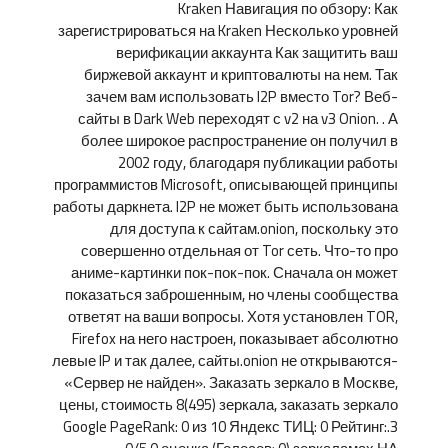
Kraken Навигация по обзору: Как
зарегистрироваться на Kraken Несколько уровней
верификации аккаунта Как защитить ваш
биржевой аккаунт и криптовалюты на нем. Так
зачем вам использовать I2P вместо Tor? Веб-
сайты в Dark Web переходят с v2 на v3 Onion. . А
более широкое распространение он получил в
2002 году, благодаря публикации работы
программистов Microsoft, описывающей принципы
работы даркнета. I2P не может быть использована
для доступа к сайтам.onion, поскольку это
совершенно отдельная от Tor сеть. Что-то про
аниме-картинки пок-пок-пок. Сначала он может
показаться заброшенным, но члены сообщества
ответят на ваши вопросы. Хотя установлен TOR,
Firefox на него настроен, показывает абсолютно
левые IP и так далее, сайты.onion не открываются-
«Сервер не найден». Заказать зеркало в Москве,
цены, стоимость 8(495) зеркала, заказать зеркало
Google PageRank: 0 из 10 Яндекс ТИЦ: 0 Рейтинг:.3