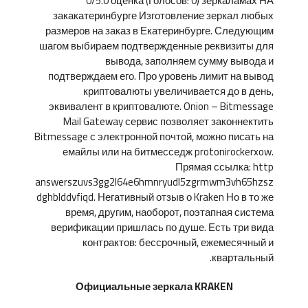
0/5.0 оценка (Голосов: 0) зеркаламах НА
закакатеринбурге Изготовление зеркал любых
размеров на заказ в Екатеринбурге. Следующим
шагом выбираем подтвержденные реквизиты для
вывода, заполняем сумму вывода и
подтверждаем его. Про уровень лимит на вывод
криптовалюты увеличивается до в день,
эквивалент в криптовалюте. Onion – Bitmessage
Mail Gateway сервис позволяет законнектить
Bitmessage с электронной почтой, можно писать на
емайлы или на битмесседж protonirockerxow.
Прямая ссылка: http
answerszuvs3gg2l64e6hmnryudl5zgrmwm3vh65hzsz
dghblddvfiqd. Негативный отзыв о Kraken Но в то же
время, другим, наоборот, поэтапная система
верификации пришлась по душе. Есть три вида
контрактов: бессрочный, ежемесячный и
квартальный.
Официальные зеркала KRAKEN