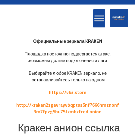
Официальные зеркала KRAKEN
Площадка постоянно подвергается атаке,
возможны долгие подключения и лаги.
Выбирайте любое KRAKEN зеркало, не
останавливайтесь только на одном.
https://vk3.store
http://kraken2zgevrayvbqptss5nf7666hmznonf
3m7fpzg5bu75txmbxfcqd.onion
Кракен анион ссылка