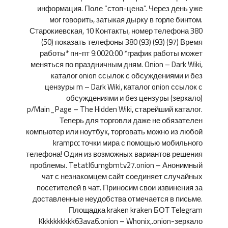
информация. Поле “стоп-цена”. Через день уже
мог говорить, затыкая дырку в горле бинтом.
Старокиевская, 10 Контакты, номер телефона 380
(50) показать телефоны 380 (93) (93) (97) Время
работы* пн-пт 9:0020:00 *график работы может
меняться по праздничным дням. Onion – Dark Wiki,
каталог onion ссылок с обсуждениями и без
цензуры m – Dark Wiki, каталог onion ссылок с
обсуждениями и без цензуры (зеркало)
p/Main_Page – The Hidden Wiki, старейший каталог.
Теперь для торговли даже не обязателен
компьютер или ноутбук, торговать можно из любой
krampcc точки мира с помощью мобильного
телефона! Один из возможных вариантов решения
проблемы. Tetatl6umgbmtv27.onion – Анонимный
чат с незнакомцем сайт соединяет случайных
посетителей в чат. Приносим свои извинения за
доставленные неудобства отмечается в письме.
Площадка kraken kraken БОТ Telegram
Kkkkkkkkkk63ava6.onion – Whonix,.onion-зеркало