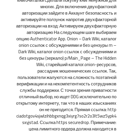
книгочиталки сделали покупку книг ненужной для
многих. Для включения двухфактоной
авторизации зайдите в Аккаунт безопасность и
активируйте ползунок напротив двухфакторной
авторизации на вход: Активируем двухфакторную
авторизацию На следующем шаге выбираем
опцию Authenticator App. Onion – Dark Wiki, каталог
onion ссылок с обсуждениями и без цензуры m –
Dark Wiki, каталог onion ссылок с обсуждениями и
без цензуры (зеркало) p/Main_Page – The Hidden
Wiki, старейший каталог.onion-ресурсов,
рассадник мошеннических ссылок. Так,
пользователи жалуются на сложность поэтапной
верификации и на некомпетентность сотрудников
службы поддержки. С точки зрения приватности
отличный выбор, но ищет DDG исключительно по
открытому интернету, так что в наших изысканиях
он не пригодится. Прямая ссылка: http
ciadotgov4sjwlzihbbgxnqg3xiyrg7so2r2o3lt5wz5ypk4
sxyjstad. Ссылка https securedrop. Примечание:
цена лимитного ордера должна находится в