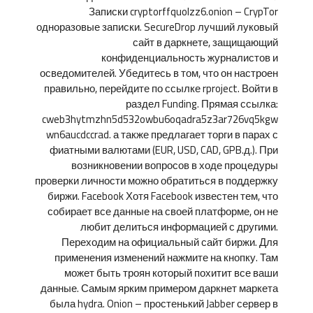
Записки cryptorffquolzz6.onion – CrypTor
одноразовые записки. SecureDrop лучший луковый
сайт в даркнете, защищающий
конфиденциальность журналистов и
осведомителей. Убедитесь в том, что он настроен
правильно, перейдите по ссылке rproject. Войти в
раздел Funding. Прямая ссылка:
cweb3hytmzhn5d532owbu6oqadra5z3ar726vq5kgw
wn6aucdccrad. а также предлагает торги в парах с
фиатными валютами (EUR, USD, CAD, GPB.д.). При
возникновении вопросов в ходе процедуры
проверки личности можно обратиться в поддержку
биржи. Facebook Хотя Facebook известен тем, что
собирает все данные на своей платформе, он не
любит делиться информацией с другими.
Переходим на официальный сайт биржи. Для
применения изменений нажмите на кнопку. Там
может быть троян который похитит все ваши
данные. Самым ярким примером даркнет маркета
была hydra. Onion – простенький Jabber сервер в