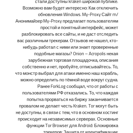
стали доступны kraken широкой публике.
Возможно вам будет интересно: Как отключить
обновления Windows. My-Proxy Сайт m/
Анонимайзер My-Proxy предлагает пользователям
простой и понятный интерфейс, может
разблокировать все сайты, и не даст отследить
вас различным трекерам. Отзывов не нашел, кто-
нибудь работал с ними или знает проверенные
подобные магазы? Onion – Acropolis некая
зарубежная торговая площадочка, описания
собственно и нет, пробуйте, отписывайтесь. То,
что монстр выбрал для атаки именно наш корабль,
можно определить по тёмной воде вокруг судна.
Ранее ForkLog сообщал, что от работы с
пользователями РФ отказались. То, что каждая
попытка прорваться на биржу заканчивается
провалом не делает честь Kraken. Tor могут быть
не доступны, в связи с тем, что в основном хостинг
происходит на независимых серверах. Основные
функции Tor Browser для Android: Блокировка
трекеров; Защита от идентификации;