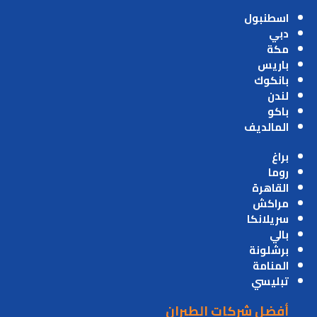
اسطنبول
دبي
مكة
باريس
بانكوك
لندن
باكو
المالديف
براغ
روما
القاهرة
مراكش
سريلانكا
بالي
برشلونة
المنامة
تبليسي
أفضل شركات الطيران