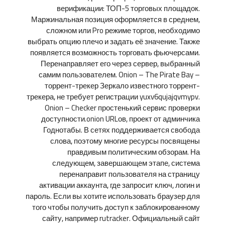
верификации: ТОП-5 торговых площадок.
Маржинальная позиция оформляется в среднем,
сложном или Pro режиме торгов, необходимо
выбрать опцию плечо и задать её значение. Также
появляется возможность торговать фьючерсами.
Перенаправляет его через сервер, выбранный
самим пользователем. Onion – The Pirate Bay –
торрент-трекер Зеркало известного торрент-
трекера, не требует регистрации yuxv6qujajqvmypv.
Onion – Checker простенький сервис проверки
доступности.onion URLов, проект от админчика
Годнотабы. В сетях поддерживается свобода
слова, поэтому многие ресурсы посвящены
правдивым политическим обзорам. На
следующем, завершающем этапе, система
перенаправит пользователя на страницу
активации аккаунта, где запросит ключ, логин и
пароль. Если вы хотите использовать браузер для
того чтобы получить доступ к заблокированному
сайту, например rutracker. Официальный сайт