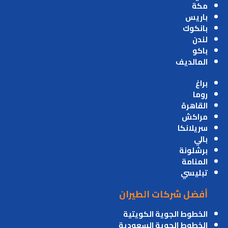
مكة
باريس
بانكوك
لندن
باكو
المالديف
براغ
روما
القاهرة
مراكش
سريلانكا
بالي
برشلونة
المنامة
تبليسي
أفضل شركات الطيران
الخطوط الجوية الكويتية
الخطوط الجوية السعودية