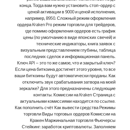
конца. Тогда вам нужно установить стоп-ордер с
ценой активации в 9000 и ценой исполнения,
например, 8950. Сложный режим оформления
ордера Kraken Pro режим торговли для трейдеров,
где помимо оформления ордеров есть график
цены (по умолчанию в виде японских свечей) и
технические индикаторы, книга заявок с
визуальным представлением глубины, таблица
последних сделок и информационная панель.
Ключ API – это то же самое, что и закрытый ключ?
Если цена биткоина достигнет этого уровня, то все
ваши биткоины будут автоматически проданы. Как
отключить звук срабатывания затвора на моей
зеркалке? Для этого предназначены следующие
контакты. Комиссии на Kraken Страница с
актуальными комиссиями находится по ссылке.
Как пополнить счёт Как вывести средства Режимы
торговли Виды торговых ордеров Комиссии на
Кракен Маржинальная торговля Фьючерсы
Стейкинг: заработок криптовалюты. Заполняем