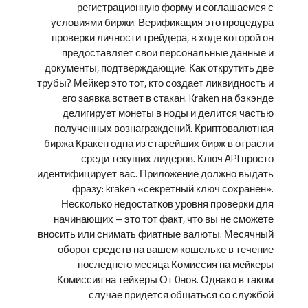
регистрационную форму и соглашаемся с
условиями биржи. Верификация это процедура
проверки личности трейдера, в ходе которой он
предоставляет свои персональные данные и
документы, подтверждающие. Как открутить две
трубы? Мейкер это тот, кто создает ликвидность и
его заявка встает в стакан. Kraken на бэкэнде
делигирует монеты в ноды и делится частью
полученных вознаграждений. Криптовалютная
биржа Кракен одна из старейших бирж в отрасли
среди текущих лидеров. Ключ API просто
идентифицирует вас. Приложение должно выдать
фразу: kraken «секретный ключ сохранен».
Несколько недостатков уровня проверки для
начинающих – это тот факт, что вы не сможете
вносить или снимать фиатные валюты. Месячный
оборот средств на вашем кошельке в течение
последнего месяца Комиссия на мейкеры
Комиссия на тейкеры От 0нов. Однако в таком
случае придется общаться со службой