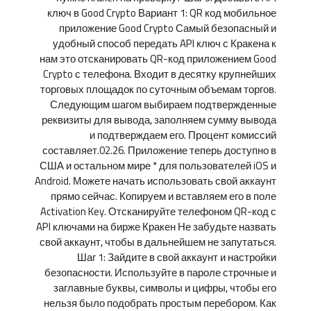
ключ в Good Crypto Вариант 1: QR код мобильное
приложение Good Crypto Самый безопасный и
удобный способ передать API ключ с Кракена к
нам это отсканировать QR-код приложением Good
Crypto с телефона. Входит в десятку крупнейших
торговых площадок по суточным объемам торгов.
Следующим шагом выбираем подтвержденные
реквизиты для вывода, заполняем сумму вывода
и подтверждаем его. Процент комиссий
составляет.02.26. Приложение теперь доступно в
США и остальном мире * для пользователей iOS и
Android. Можете начать использовать свой аккаунт
прямо сейчас. Копируем и вставляем его в поле
Activation Key. Отсканируйте телефоном QR-код с
API ключами на бирже Кракен Не забудьте назвать
свой аккаунт, чтобы в дальнейшем не запутаться.
Шаг 1: Зайдите в свой аккаунт и настройки
безопасности. Используйте в пароле строчные и
заглавные буквы, символы и цифры, чтобы его
нельзя было подобрать простым перебором. Как