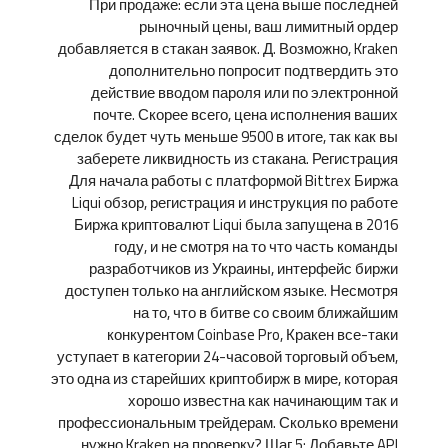
При продаже: если эта цена выше последней
рыночный цены, ваш лимитный ордер
добавляется в стакан заявок. Д. Возможно, Kraken
дополнительно попросит подтвердить это
действие вводом пароля или по электронной
почте. Скорее всего, цена исполнения ваших
сделок будет чуть меньше 9500 в итоге, так как вы
заберете ликвидность из стакана. Регистрация
Для начала работы с платформой Bittrex Биржа
Liqui обзор, регистрация и инструкция по работе
Биржа криптовалют Liqui была запущена в 2016
году, и не смотря на то что часть команды
разработчиков из Украины, интерфейс биржи
доступен только на английском языке. Несмотря
на то, что в битве со своим ближайшим
конкурентом Coinbase Pro, Кракен все-таки
уступает в категории 24-часовой торговый объем,
это одна из старейших криптобирж в мире, которая
хорошо известна как начинающим так и
профессиональным трейдерам. Сколько времени
нужно Kraken на проверку? Шаг 5: Добавьте API