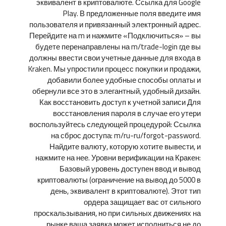
эквивалент в криптовалюте. Ссылка для Google
Play. В предложенные поля введите имя
пользователя и привязанный электронный адрес.
Перейдите на m и нажмите «Подключиться» – вы
будете перенаправлены на m/trade-login где вы
должны ввести свои учетные данные для входа в
Kraken. Мы упростили процесс покупки и продажи,
добавили более удобные способы оплаты и
обернули все это в элегантный, удобный дизайн.
Как восстановить доступ к учетной записи Для
восстановления пароля в случае его утери
воспользуйтесь следующей процедурой: Ссылка
на сброс доступа: m/ru-ru/forgot-password.
Найдите валюту, которую хотите вывести, и
нажмите на нее. Уровни верификации на Кракен:
Базовый уровень доступен ввод и вывод
криптовалюты (ограничение на вывод до 5000 в
день, эквивалент в криптовалюте). Этот тип
ордера защищает вас от сильного
проскальзывания, но при сильных движениях на
рынке ваша заявка может исполниться не до