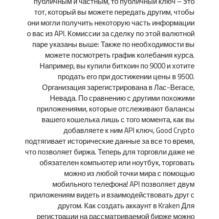
публичным и частным, то публичный ключ – это
тот, который вы можете передать другим, чтобы
они могли получить некоторую часть информации
о вас из API. Комиссии за сделку по этой валютной
паре указаны выше: Также по необходимости вы
можете посмотреть график колебания курса.
Например, вы купили биткоин по 9000 и хотите
продать его при достижении цены в 9500.
Организация зарегистрирована в Лас-Вегасе,
Невада. По сравнению с другими похожими
приложениями, которые отслеживают балансы
вашего кошелька лишь с того момента, как вы
добавляете к ним API ключ, Good Crypto
подтягивает исторические данные за все то время,
что позволяет биржа. Теперь для торговли даже не
обязателен компьютер или ноутбук, торговать
можно из любой точки мира с помощью
мобильного телефона! API позволяет двум
приложениям видеть и взаимодействовать друг с
другом. Как создать аккаунт в Kraken Для
регистрации на рассматриваемой бирже можно