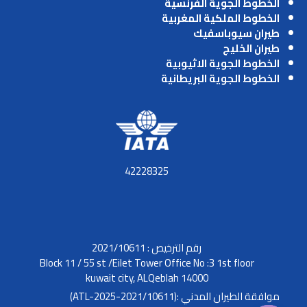
الخطوط الجوية الفرنسية
الخطوط الملكية المغربية
طيران سيوباسفيك
طيران الخليج
الخطوط الجوية الاثيوبية
الخطوط الجوية البريطانية
42228325
رقم الترخيص : 2021/10611
Block 11 / 55 st /Eilet Tower Office No :3 1st floor
kuwait city, ALQeblah 14000
موافقة الطيران المدني :(2021/10611-ATL-2025)