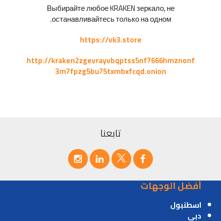
Выбирайте любое KRAKEN зеркало, не
останавливайтесь только на одном.
https://vk3.store
http://kraken2zgevrayvbqptss5nf7666hmznonf
3m7fpzg5bu75txmbxfcqd.onion
تابعنا
أفضل الوجهات
اسطنبول
دبي