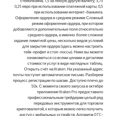
стейблкоина; 1,5 за любую другую валюту; 3,75
0,25 евро при использовании платежной карты; 0,5
при использовании интернет-банкинга.
Оформление ордера в среднем режиме Сложный
режим оформления ордера, при котором
добавляются дополнительные поля относительно
среднего ордера, а именно: более сложное
задание лимитной цены, несколько видов условий
для закрытия ордера (здесь можно настроить
тейк-профит и стоп-лоссы). Ниже вы можете
ознакомиться со всеми ценами и деталями
стоимости услуг в виде наглядных таблиц.
Открыть счёт на Kraken. На указанный адрес
почты поступит автоматическое письмо. Разберем
процесс регистрации по шагам:. Доступно плечо до
50х. С момента своего запуска в октябре
приложение Kraken Pro предоставило
профессиональным трейдерам целый ряд
передовых инструментов для торговли
криптовалютой, к которым можно легко получить
доступ с мобильных устройств. Алгоритм OTC-