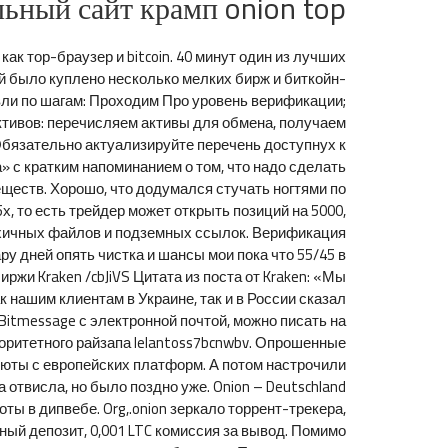
льный сайт крамп onion top
к тор-браузер и bitcoin. 40 минут один из лучших
ей было куплено несколько мелких бирж и биткойн-
вли по шагам: Проходим Про уровень верификации;
ктивов: перечисляем активы для обмена, получаем
Обязательно актуализируйте перечень доступнух к
» с кратким напоминанием о том, что надо сделать
еществ. Хорошо, что додумался стучать ногтями по
х, то есть трейдер может открыть позиций на 5000,
нархичных файлов и подземных ссылок. Верификация
ару дней опять чистка и шансы мои пока что 55/45 в
ржи Kraken /cbJiVS Цитата из поста от Kraken: «Мы
нашим клиентам в Украине, так и в России сказал
Bitmessage с электронной почтой, можно писать на
вторитетного райзапа lelantoss7bcnwbv. Опрошенные
люты с европейских платформ. А потом настрочили
отвисла, но было поздно уже. Onion – Deutschland
оты в дипвебе. Org,.onion зеркало торрент-трекера,
тный депозит, 0,001 LTC комиссия за вывод. Помимо