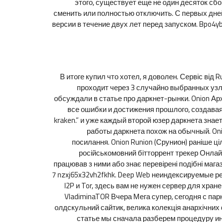
этого, существует еще не один десяток сбор
сменить или полностью отключить. С первых дней
версии в течение двух лет перед запуском. Bpo4y
В итоге купил что хотел, я доволен. Сервіс ві
проходит через 3 случайно выбранных узла
обсуждали в статье про даркнет-рынки. Onion Ар
все ошибки и достижения прошлого, создавая 
kraken.” и уже каждый второй юзер даркнета знае
работы даркнета похож на обычный. Onio
посилання. Onion Runion (Срунион) раніше 
російськомовний бітторрент трекер Онлайн
працював з ними або знає перевірені подібні мага
7 nzxj65x32vh2fkhk. Deep Web неиндексируемые р
I2P и Tor, здесь вам не нужен сервер для хран
VladiminaTOR Вчера Мега супер, сегодня с пар
олдскульний сайтик, велика колекція анархічних 
статье мы сначала разберем процедуру и