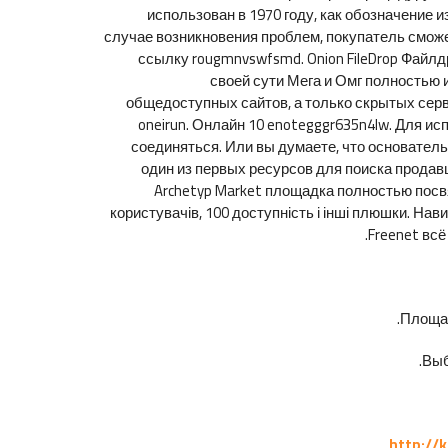
использован в 1970 году, как обозначение и
случае возникновения проблем, покупатель сможет
ссылку rougmnvswfsmd. Onion FileDrop Файлд
своей сути Мега и Омг полностью 
общедоступных сайтов, а только скрытых сервис
oneirun. Онлайн 10 enotegggr635n4lw. Для и
соединяться. Или вы думаете, что основатель
один из первых ресурсов для поиска продав
Archetyp Market площадка полностью посвя
користувачів, 100 доступність і інші плюшки. Нав
Freenet вс
Площад
Выб
http://