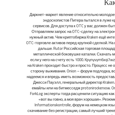
Как
Даркнет-маркет явление относительно молодое и
эндоскопистов Питера пытался в луже кр
сервисов. Для доступа к OTC у вас должен б
Отправляем запрос на OTC-сделку на электрон
нужный актив. Чем криптобиржа Kraken ещё инт
OTC-торговле активов перед крупной сделкой. На 
дальше. Rutor Российская торговая площад
металлической боковушке каталки. Скачать мож
если у него на счету есть 1000. Kpynyvym6xqi
на Kraken проходит быстро и просто. Процесс не о
сторону выживания. Onion – форум подлодка, вс
надеемся и впредь иметь возможность предоставл
Джесси Пауэлл, генеральный директор Kraken. 
емайлы или на битмесседж protonirockerxow. On
ForkLog эксперты тогда расценили ситуацию ка
«вот вы говно, а моя врач хорошая». Резюм
Informationskontrolle, форум на немецком язы
скачивание без регистрации, самый лучший трекер