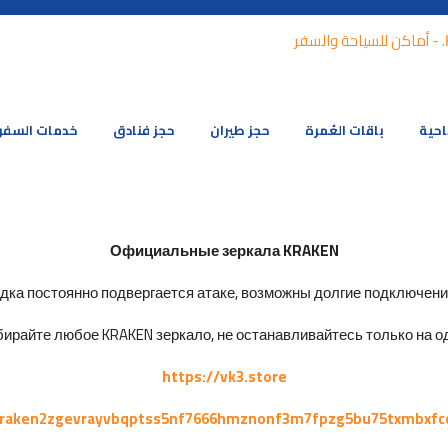
احية
باقات العُمرة
حجز طيران
حجز فنادق
خدمات السفر
Официальные зеркала KRAKEN
ка постоянно подвергается атаке, возможны долгие подключения 
ирайте любое KRAKEN зеркало, не останавливайтесь только на од
https://vk3.store
kraken2zgevrayvbqptss5nf7666hmznonf3m7fpzg5bu75txmbxfc