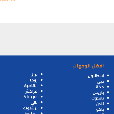
أفضل الوجهات
براغ
اسطنبول
روما
دبي
القاهرة
مكة
مراكش
باريس
سريلانكا
بانكوك
بالي
لندن
برشلونة
باكو
المنامة