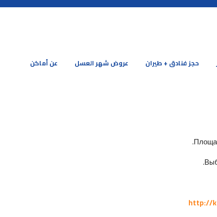
حجز فنادق + طيران
عروض شهر العسل
عن أماكن
Площад
Выб
http://