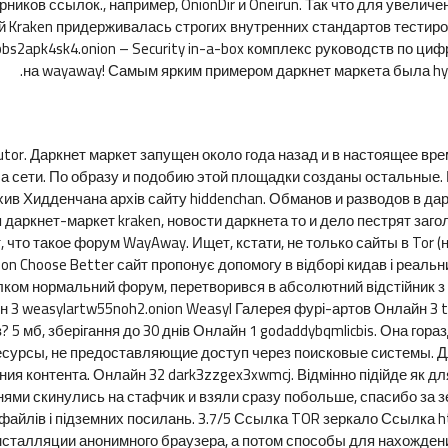
ников ссылок., например, OnionDir и Oneirun. Так что для увелич
 Kraken придерживалась строгих внутренних стандартов тестиров
bbs2apk4sk4.onion – Security in-a-box комплекс руководств по ци
на wayaway! Самым ярким примером даркнет маркета была hy
д Rutor. Даркнет маркет запущен около года назад и в настоящее 
 сети. По образу и подобию этой площадки созданы остальные. Е
хив Хидденчана архів сайту hiddenchan. Обманов и разводов в д
даркнет-маркет kraken, новости даркнета то и дело пестрят загол
т, что такое форум WayAway. Ищет, кстати, не только сайты в Tor 
n Choose Better сайт пропонує допомогу в відборі кидав і реальн
цілком нормальний форум, перетворився в абсолютний відстійник з
 3 weasylartw55noh2.onion Weasyl Галерея фурі-артов Онлайн 3 t
з? 5 мб, зберігання до 30 днів Онлайн 1 godaddybqmlicbis. Она го
есурсы, не предоставляющие доступ через поисковые системы. Дл
ения контента. Онлайн 32 dark3zzgex3xwmcj. Відмінно підійде як дл
нями скинулись на стафчик и взяли сразу побольше, спасибо за з
файлів і підземних посилань. 3.7/5 Ссылка TOR зеркало Ссылка htt
нсталляции анонимного браузера, а потом способы для нахожден