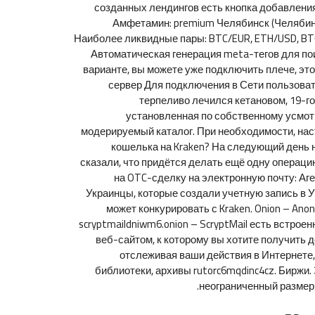
созданных лендингов есть кнопка добавления 
Амфетамин: premium Челябинск (Челябинска
Наиболее ликвидные пары: BTC/EUR, ETH/USD, BTC
Автоматическая генерация meta-тегов для пои
варианте, вы можете уже подключить плече, это 
сервер Для подключения в Сети пользоват
терпеливо лечился кетановом, 19-го 
установленная по собственному усмотре
модерируемый каталог. При необходимости, наст
кошелька на Kraken? На следующий день 
сказали, что придётся делать ещё одну операци
на OTC-сделку на электронную почту: Аг
Украинцы, которые создали учетную запись в Ук
может конкурировать с Kraken. Onion – Ano
scryptmaildniwm6.onion – ScryptMail есть встро
веб-сайтом, к которому вы хотите получить 
отслеживая ваши действия в Интернете,
библиотеки, архивы rutorc6mqdinc4cz. Биржи.
неограниченный размер