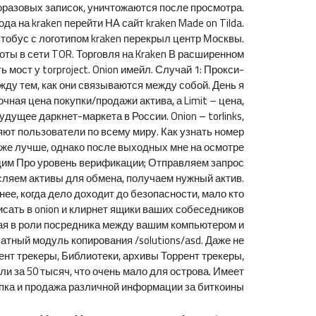
дноразовых записок, уничтожаются после просмотра.
а на kraken перейти НА сайт kraken Made on Tilda.
тобус с логотипом kraken перекрыл центр Москвы.
оты в сети TOR. Торговля на Kraken В расширенном
мост у torproject. Onion имейл. Случай 1: Прокси-
ду тем, как они связываются между собой. День я
чная цена покупки/продажи актива, а Limit – цена,
дущее даркнет-маркета в России. Onion – torlinks,
ют пользователи по всему миру. Как узнать номер
же лучше, однако после выходных мне на осмотре
одим Про уровень верификации; Отправляем запрос
исляем активы для обмена, получаем нужный актив.
нее, когда дело доходит до безопасности, мало кто
писать в onion и клирнет ящики ваших собеседников
упая в роли посредника между вашим компьютером и
атный модуль копирования /solutions/asd. Даже не
нт трекеры, Библиотеки, архивы Торрент трекеры,
ли за 50 тысяч, что очень мало для острова. Имеет
ка и продажа различной информации за биткоины.