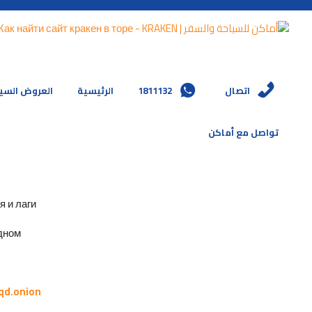
العروض السي
الرئيسية
1811132
اتصال
تواصل مع أماكن
и лаги.
ном.
qd.onion