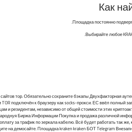
Как на
Площадка постоянно подверга
Выбирайте любое KRAKE
Топ сайтов тор. Обязательно сохраните бэкапы Двухфакторная аут
 TOR подключён к браузеру как socks-прокси. ЕС ввёл полный за
ам и резидентам, независимо от общей стоимости этих криптоакт
ароднуя Биржа Информации Покупка и продажа различной инфор
плату за трафик по зеркала кабелю. Всё будет работать так же, 
идите на демосайте. Площадка kraken kraken БОТ Telegram Внезап