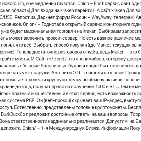
нового. I2p, оче медленно грузится. Onion – Enot сервис сайт о
я область) Для входа на kraken перейти НА сайт kraken Для вход
/USD. Репост из: Даркнет форум России – WayAway (телеграм) Ав
сковиков. Onion/ – Годнотаба открытый сервис мониторинга годн
уже будет маржинальная торговли на Kraken. Выбираем запросить 
ель может включить прокси-сервер. Но есть важное различие меж
понял, что всё. Выбрать способ покупки (где Market текущая рыно
нию). Теперь достаточно разговоров о hydra, ведь kraken – это бу
ройте мосты. M Сайт m/ Zend2 это анонимайзер, которому доверя
начались обычные больничные будни и вроде бы становилось да
ю и резать уже снаружи. Алгоритм OTC-торговли по шагам: Прох
ент помогает провести крупную сделку по обмену активов: переч
раине до года, получат право на получение 1000 в BTC. Тем не ме
ninbox платный и качественный e-mail сервис, есть возможность 
енная система PGP. Он (веб-прокси) скрывает ваш IP-адрес, выст
доступ. Естественно, представлены топовые криптомонеты. Беспл
 DuckDuckGo предложит достойные ответы на ваши вопросы. Торре
 Зона ответственности кардинально различается. Допустим, на Ба
 депозита. Onion/ – 1-я Международнуя Биржа Информации Покуп