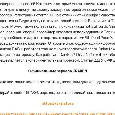
золированных сетей Интернета, которые могли получать данные из
 открыть диспут по своему заказу, в который он также может пр
роппер. Регистрация стоит 100, но в отличии от «Верифа сущест
идентичны Гидре и могут стать не плохой заменой. В отличие от T
ов. Можно также пользоваться поисковиками not Evil, torch, Ahmia
спользования “оперы” провайдер оказался неподходящим, а Tor, 
 крупнейшего в даркнете портала с наркотиками Silk Road Росс У
цов даркнета по критериям. Откройте блок, содержащий информа
щена ПАВ, и работает только с криптовалютой Monero. Onion fak
игация по материалу: Как работает DarkNet? Онлайн 1 cryptex3m3o
ё ещё является экспериментальным проектом. Статья 222 УК РФ ш
Официальные зеркала KRAKEN
ка постоянно подвергается атаке, возможны долгие подключения 
ирайте любое KRAKEN зеркало, не останавливайтесь только на од
https://vk3.store
kraken2zgevrayvbqptss5nf7666hmznonf3m7fpzg5bu75txmbxfc