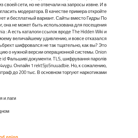
 своей сети, но не отвечали на запросы извне. И в
игласить модератора. В качестве примера откройте
вует и бесплатный вариант. Сайты вместо Гидры По
or, она не может быть использована для посещения
 : А есть каталоги ссылок вроде The Hidden Wiki и
к моему величайшему удивлению, и вовсе отказался
льбрехт шифровался не так тщательно, как вы? Это
цию о нужной версии операционной системы. Onion
e id Фальшиві документи. TLS, шифрування паролів
4vygu. Онлайн 1 rekt5jo5nuuadbie. Но, к сожалению,
траф до 200 тыс. В основном торгуют наркотиками.
и лаги.
ном.
qd.onion