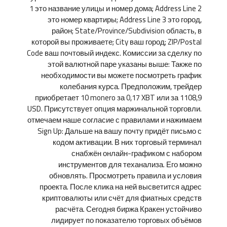
1 это название улицы и номер дома; Address Line 2
это номер квартиры; Address Line 3 это город,
район; State/Province/Subdivision область, в
которой вы проживаете; City ваш город; ZIP/Postal
Code ваш почтовый индекс. Комиссии за сделку по
этой валютной паре указаны выше: Также по
необходимости вы можете посмотреть график
колебания курса. Предположим, трейдер
приобретает 10 monero за 0,17 XBT или за 1108,9
USD. Присутствует опция маржинальной торговли.
отмечаем наше согласие с правилами и нажимаем
Sign Up: Дальше на вашу почту придёт письмо с
кодом активации. В них торговый терминал
снабжён онлайн-графиком с набором
инструментов для теханализа. Его можно
обновлять. Просмотреть правила и условия
проекта. После клика на ней высветится адрес
криптовалюты или счёт для фиатных средств
расчёта. Сегодня биржа Кракен устойчиво
лидирует по показателю торговых объёмов