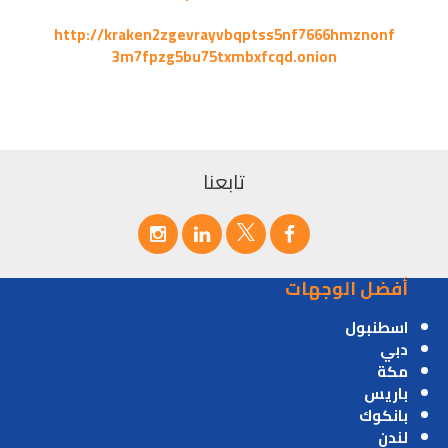
http://kraken2zgevrayvbqptss5nf7666hmznonf
3m7fpzg5bu75txmbxfcqd.onion
تابعنا
أفضل الوجهات
اسطنبول
دبي
مكة
باريس
بانكوك
لندن