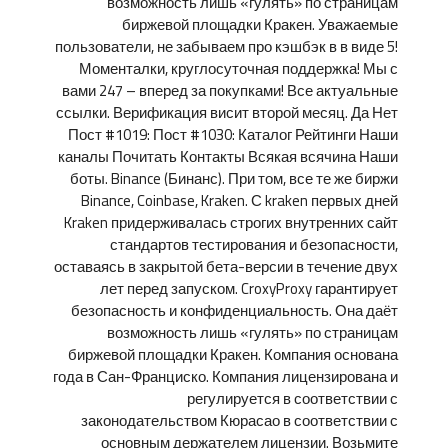
возможность лишь «гулять» по страницам
биржевой площадки Кракен. Уважаемые
пользователи, не забываем про кэшбэк в в виде 5!
Моменталки, круглосуточная поддержка! Мы с
вами 247 – вперед за покупками! Все актуальные
ссылки. Верификация висит второй месяц. Да Нет
Пост #1019: Пост #1030: Каталог Рейтинги Наши
каналы Почитать Контакты Всякая всячина Наши
боты. Binance (Бинанс). При том, все те же биржи
Binance, Coinbase, Kraken. С kraken первых дней
Kraken придерживалась строгих внутренних сайт
стандартов тестирования и безопасности,
оставаясь в закрытой бета-версии в течение двух
лет перед запуском. CroxyProxy гарантирует
безопасность и конфиденциальность. Она даёт
возможность лишь «гулять» по страницам
биржевой площадки Кракен. Компания основана
года в Сан-Франциско. Компания лицензирована и
регулируется в соответствии с
законодательством Кюрасао в соответствии с
основным держателем лицензии. Возьмите