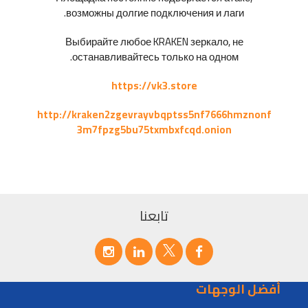
возможны долгие подключения и лаги.
Выбирайте любое KRAKEN зеркало, не
останавливайтесь только на одном.
https://vk3.store
http://kraken2zgevrayvbqptss5nf7666hmznonf
3m7fpzg5bu75txmbxfcqd.onion
تابعنا
أفضل الوجهات