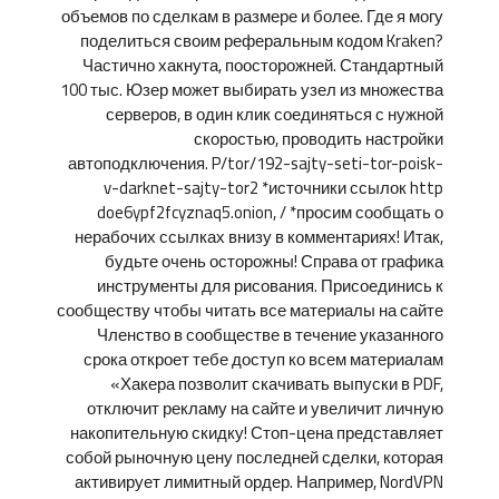
объемов по сделкам в размере и более. Где я могу
поделиться своим реферальным кодом Kraken?
Частично хакнута, поосторожней. Стандартный
100 тыс. Юзер может выбирать узел из множества
серверов, в один клик соединяться с нужной
скоростью, проводить настройки
автоподключения. P/tor/192-sajty-seti-tor-poisk-
v-darknet-sajty-tor2 *источники ссылок http
doe6ypf2fcyznaq5.onion, / *просим сообщать о
нерабочих ссылках внизу в комментариях! Итак,
будьте очень осторожны! Справа от графика
инструменты для рисования. Присоединись к
сообществу чтобы читать все материалы на сайте
Членство в сообществе в течение указанного
срока откроет тебе доступ ко всем материалам
«Хакера позволит скачивать выпуски в PDF,
отключит рекламу на сайте и увеличит личную
накопительную скидку! Стоп-цена представляет
собой рыночную цену последней сделки, которая
активирует лимитный ордер. Например, NordVPN