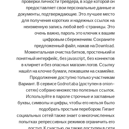
проверки личности трейдера, в ходе которой он
предоставляет свои персональные данные и
документы, подтверждающие. Это лучшее место
для получения коротких и надежных ссылок на
неизменную запись любой веб-страницы. Это
очень важно, пароль это ключик к вашим
цифровым сбережениям. Сохраните
предложенный файл, нажав на Download.
Моментальная очистка битков, простенький и
понятный интерфейс, без javascript, без коннектов
в клирнет и без опасных магазин логов. Ссылку
нашёл на клочке бумаги, лежавшем на скамейке.
Продолжение доступно только участникам
Вариант. В сервисе Godnotaba (доступен в onion-
сетях) собрано множество полезных ссылок.
Используйте в пароле строчные и заглавные
буквы, символы и цифры, чтобы его нельзя было
подобрать простым перебором. Гигант
социальных сетей также знает о многочисленных
попытках репрессивных режимов ограничить его
доступ. К счастью, он также доступен в сети