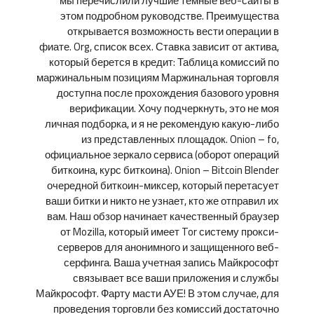
мы перечислили лучшие темные веб-сайты в
этом подробном руководстве. Преимущества
открывается возможность вести операции в
фиате. Org, список всех. Ставка зависит от актива,
который берется в кредит: Таблица комиссий по
маржинальным позициям Маржинальная торговля
доступна после прохождения базового уровня
верификации. Хочу подчеркнуть, это не моя
личная подборка, и я не рекомендую какую-либо
из представленных площадок. Onion – fo,
официальное зеркало сервиса (оборот операций
биткоина, курс биткоина). Onion – Bitcoin Blender
очередной биткоин-миксер, который перетасует
ваши битки и никто не узнает, кто же отправил их
вам. Наш обзор начинает качественный браузер
от Mozilla, который имеет Tor систему прокси-
серверов для анонимного и защищенного веб-
серфинга. Ваша учетная запись Майкрософт
связывает все ваши приложения и службы
Майкрософт. Фарту масти АУЕ! В этом случае, для
проведения торговли без комиссий достаточно