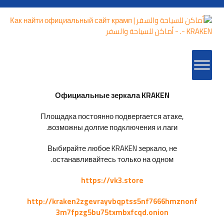
Официальные зеркала KRAKEN
Площадка постоянно подвергается атаке,
возможны долгие подключения и лаги.
Выбирайте любое KRAKEN зеркало, не
останавливайтесь только на одном.
https://vk3.store
http://kraken2zgevrayvbqptss5nf7666hmznonf
3m7fpzg5bu75txmbxfcqd.onion