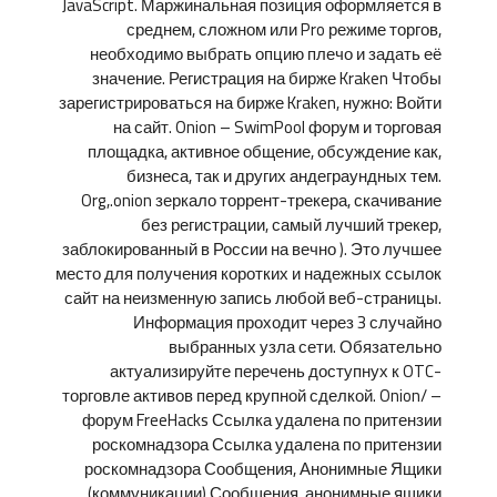
JavaScript. Маржинальная позиция оформляется в
среднем, сложном или Pro режиме торгов,
необходимо выбрать опцию плечо и задать её
значение. Регистрация на бирже Kraken Чтобы
зарегистрироваться на бирже Kraken, нужно: Войти
на сайт. Onion – SwimPool форум и торговая
площадка, активное общение, обсуждение как,
бизнеса, так и других андеграундных тем.
Org,.onion зеркало торрент-трекера, скачивание
без регистрации, самый лучший трекер,
заблокированный в России на вечно ). Это лучшее
место для получения коротких и надежных ссылок
сайт на неизменную запись любой веб-страницы.
Информация проходит через 3 случайно
выбранных узла сети. Обязательно
актуализируйте перечень доступнух к OTC-
торговле активов перед крупной сделкой. Onion/ –
форум FreeHacks Ссылка удалена по притензии
роскомнадзора Ссылка удалена по притензии
роскомнадзора Сообщения, Анонимные Ящики
(коммуникации) Сообщения, анонимные ящики