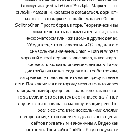
(коммуникации) bah37war75xzkpla. Маркет – это
онлайн-магазин и, как можно догадаться, даркнет-
маркет – это даркнет онлайн-магазин. Onion –
SkriitnoChan Просто борда в торе. Теоретически вы
можете попасть на вымогательство, стать
информатором или «живцом» в других делах.
Убедитесь, что вы сохранили QR-код или его
символьное значение. Onion – Daniel Winzen
хороший e-mail сервис в зоне.onion, плюс xmpp-
сервер, плюс каталог онион-сайтиков. Такой
дистрибутив может содержать в себе трояны,
которые могут рассекретить ваше присутствие в
сети. Подключится к которому можно только через
специальный браузер Tor. После того, как вы что-
то загрузили, это остаётся в сети навсегда. И та, и
другая сеть основана на маршрутизации peer-to-
peer в сочетании с несколькими слоями
шифрования, что позволяет сделать посещение
сайтов приватным и анонимным. Видео как
настроить Tor и зайти DarkNet Я тут подумал и