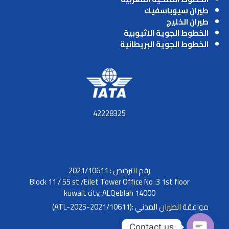
طيران سيوباسفيك
طيران الخليج
الخطوط الجوية الاثيوبية
الخطوط الجوية البريطانية
42228325
رقم الترخيص : 2021/10611
Block 11 / 55 st /Eilet Tower Office No :3 1st floor
kuwait city, ALQeblah 14000
موافقة الطيران المدني :(2021/10611-ATL-2025)
Contact us