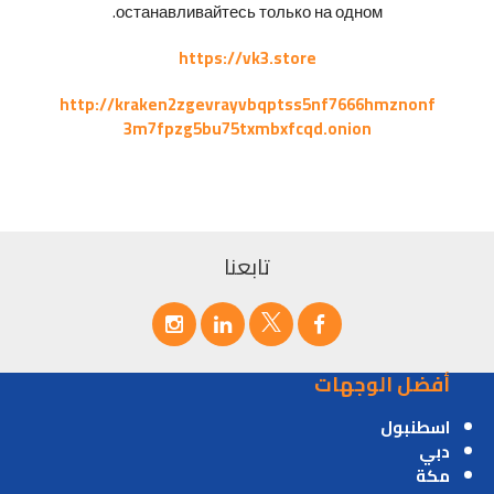
останавливайтесь только на одном.
https://vk3.store
http://kraken2zgevrayvbqptss5nf7666hmznonf
3m7fpzg5bu75txmbxfcqd.onion
تابعنا
أفضل الوجهات
اسطنبول
دبي
مكة