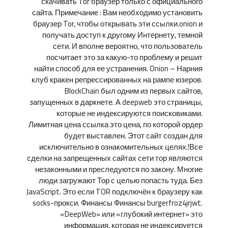
скачивать Tor браузер только с официального
сайта. Примечание : Вам необходимо установить
браузер Tor, чтобы открывать эти ссылки.onion и
получать доступ к другому Интернету, темной
сети. И вполне вероятно, что пользователь
посчитает это за какую-то проблему и решит
найти способ для ее устранения. Onion – Нарния
клуб кракен репрессированных на рампе юзеров.
BlockChain был одним из первых сайтов,
запущенных в даркнете. А deepweb это страницы,
которые не индексируются поисковиками.
Лимитная цена ссылка это цена, по которой ордер
будет выставлен. Этот сайт создан для
исключительно в ознакомительных целях.!Все
сделки на запрещенных сайтах сети тор являются
незаконными и преследуются по закону. Многие
люди загружают Тор с целью попасть туда. Без
JavaScript. Это если TOR подключён к браузеру как
socks-прокси. Финансы Финансы burgerfroz4jrjwt.
«DeepWeb» или «глубокий интернет» это
информация, которая не индексируется