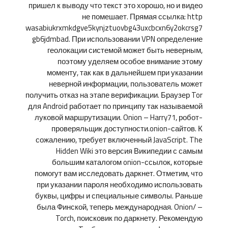
пришел к выводу что текст это хорошо, но и видео
не помешает. Прямая ссылка: http
wasabiukrxmkdgve5kynjztuovbg43uxcbcxn6y2okcrsg7
gb6jdmbad. При использовании VPN определение
геолокации системой может быть неверным,
поэтому уделяем особое внимание этому
моменту, так как в дальнейшем при указании
неверной информации, пользователь может
получить отказ на этапе верификации. Браузер Tor
для Android работает по принципу так называемой
луковой маршрутизации. Onion – Harry71, робот-
проверяльщик доступности.onion-сайтов. К
сожалению, требует включенный JavaScript. The
Hidden Wiki это версия Википедии с самым
большим каталогом onion-ссылок, которые
помогут вам исследовать даркнет. Отметим, что
при указании пароля необходимо использовать
буквы, цифры и специальные символы. Раньше
была Финской, теперь международная. Onion/ –
Torch, поисковик по даркнету. Рекомендую