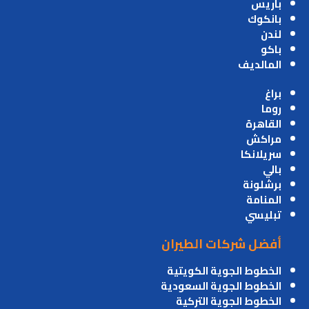
باريس
بانكوك
لندن
باكو
المالديف
براغ
روما
القاهرة
مراكش
سريلانكا
بالي
برشلونة
المنامة
تبليسي
أفضل شركات الطيران
الخطوط الجوية الكويتية
الخطوط الجوية السعودية
الخطوط الجوية التركية