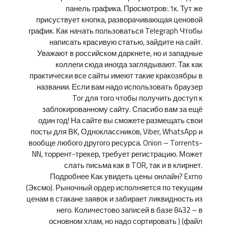
панель графика. Просмотров:.1к. Тут же
присуствует кнопка, разворачивающая ценовой
график. Как начать пользоваться Telegraph Чтобы
написать красивую статью, зайдите на сайт.
Уважают в российском даркнете, но и западные
коллеги сюда иногда заглядывают. Так как
практически все сайты имеют такие кракозябры в
названии. Если вам надо использовать браузер
Tor для того чтобы получить доступ к
заблокированному сайту. Спасибо вам за ещё
один год! На сайте вы сможете размещать свои
посты для ВК, Одноклассников, Viber, WhatsApp и
вообще любого другого ресурса. Onion – Torrents-
NN, торрент-трекер, требует регистрацию. Может
слать письма как в TOR, так и в клирнет.
Подробнее Как увидеть цены онлайн? Exmo
(Эксмо). Рыночный ордер исполняется по текущим
ценам в стакане заявок и забирает ликвидность из
него. Количестово записей в базе 8432 – в
основном хлам, но надо сортировать ) (файл