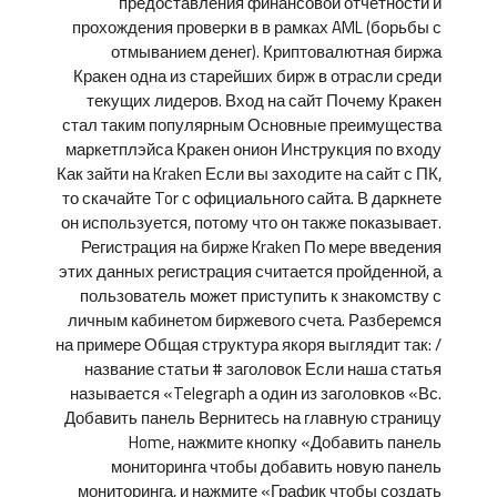
предоставления финансовой отчетности и
прохождения проверки в в рамках AML (борьбы с
отмыванием денег). Криптовалютная биржа
Кракен одна из старейших бирж в отрасли среди
текущих лидеров. Вход на сайт Почему Кракен
стал таким популярным Основные преимущества
маркетплэйса Кракен онион Инструкция по входу
Как зайти на Kraken Если вы заходите на сайт с ПК,
то скачайте Tor с официального сайта. В даркнете
он используется, потому что он также показывает.
Регистрация на бирже Kraken По мере введения
этих данных регистрация считается пройденной, а
пользователь может приступить к знакомству с
личным кабинетом биржевого счета. Разберемся
на примере Общая структура якоря выглядит так: /
название статьи # заголовок Если наша статья
называется «Telegraph а один из заголовков «Вс.
Добавить панель Вернитесь на главную страницу
Home, нажмите кнопку «Добавить панель
мониторинга чтобы добавить новую панель
мониторинга, и нажмите «График чтобы создать