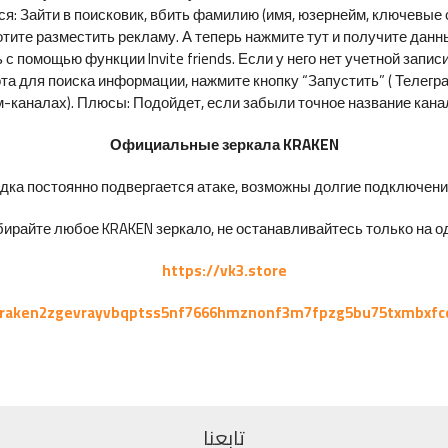
ся: Зайти в поисковик, вбить фамилию (имя, юзернейм, ключевые 
отите разместить рекламу. А теперь нажмите тут и получите данн
 с помощью функции Invite friends. Если у него нет учетной запис
ота для поиска информации, нажмите кнопку “Запустить” ( Телегра
м-каналах). Плюсы: Подойдет, если забыли точное название кана
Официальные зеркала KRAKEN
ка постоянно подвергается атаке, возможны долгие подключения 
ирайте любое KRAKEN зеркало, не останавливайтесь только на од
https://vk3.store
kraken2zgevrayvbqptss5nf7666hmznonf3m7fpzg5bu75txmbxfc
تابعنا