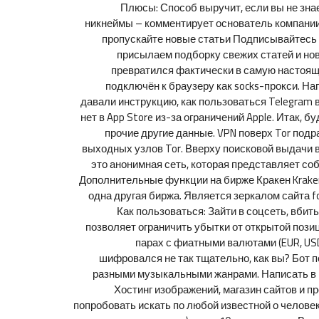
Плюсы: Способ выручит, если вы не знае
никнеймы – комментирует основатель компании
пропускайте новые статьи Подписывайтесь 
присылаем подборку свежих статей и нов
превратился фактически в самую настоящ
подключён к браузеру как socks-прокси. На
давали инструкцию, как пользоваться Telegram 
нет в App Store из-за ограничений Apple. Итак, б
прочие другие данные. VPN поверх Tor под
выходных узлов Tor. Вверху поисковой выдачи в
это анонимная сеть, которая представляет со
Дополнительные функции на бирже Кракен Kraken
одна другая биржа. Является зеркалом сайта fo
Как пользоваться: Зайти в соцсеть, вби
позволяет ограничить убытки от открытой позиц
парах с фиатными валютами (EUR, USD
шифровался не так тщательно, как вы? Бот 
разными музыкальными жанрами. Написать в по
Хостинг изображений, магазин сайтов и п
попробовать искать по любой известной о челове