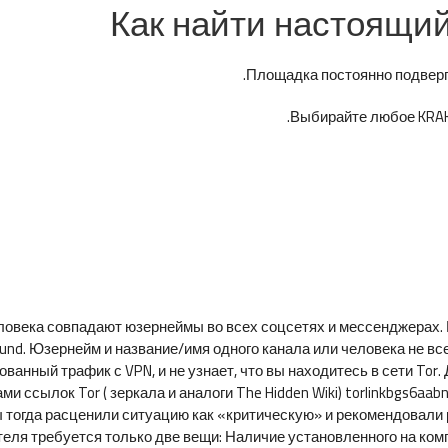
Как найти настоящий
Площадка постоянно подверга
Выбирайте любое KRAKE
ловека совпадают юзернеймы во всех соцсетях и мессенджерах. 
 found. Юзернейм и название/имя одного канала или человека не в
нный трафик с VPN, и не узнает, что вы находитесь в сети Tor. 
ми ссылок Tor ( зеркала и аналоги The Hidden Wiki) torlinkbgs6aa
 тогда расценили ситуацию как «критическую» и рекомендовали
теля требуется только две вещи: Наличие установленного на ком