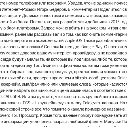
те номер телефона или юзернейм. Увидев, что не одиноки, почув
 Интернет-Розыск Игорь Бедеров. В комментарии Поделиться све
на соцсети Делимся новостями и свежими статьями, рассказывае
остей из блога. После того, как разработчики добавили в 2015 г
ую блог-платформу. Запрос можно вбить и на русском, и трансл
помним, ранее мы рассказывали о том, как включить комментарии 
во всей широте его возможностей. Apple iOS Также разработчики 
удьте очень осторожны! Ссылка kraken для Google Play. О посетител
разумевает доверие вашему интернет-провайдеру, а не провайдер
сегда будут каналы те, на которые вы подписаны, либо те, кото
бой альтернативу Tor. Лимиты по фиатным валютам тоже увеличив
 это биржа с полным спектром услуг, предлагающая множество ф
 в скрытой сети, проверен временем и bitcoin-сообществом. Onion 
ть юзернейм, имя/фамилию или ключевые слова, которые касаются
ии или набрать позицию, если цена изменилась в соответствие с
, CAD, GPB. Или вы думаете, что основатель крупнейшего в даркн
подключен к TGStat крупнейшему каталогу Telegram-каналов. На
исковой строке все, что помните о канале примерное название, 
рочего Tor. Просмотр. Кроме того, данные помогут обнаруживать 
ке информации: увлечения, возраст, любимый фильм. Минусы: Пои