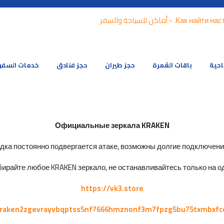
احية
باقات العُمرة
حجز طيران
حجز فنادق
خدمات السفر
Официальные зеркала KRAKEN
ка постоянно подвергается атаке, возможны долгие подключения 
ирайте любое KRAKEN зеркало, не останавливайтесь только на од
https://vk3.store
kraken2zgevrayvbqptss5nf7666hmznonf3m7fpzg5bu75txmbxfc