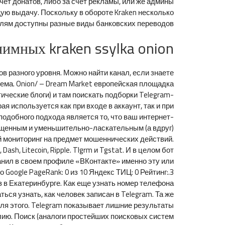
чет донатов, либо за счет рекламы, или же админы
ую выдачу. Поскольку в обороте Kraken несколько
лям доступны разные виды банковских переводов.
нимных kraken ssylka onion
 разного уровня. Можно найти канал, если знаете
ема. Onion/ – Dream Market европейская площадка
ческие блоги) и там поискать подборки Telegram-
 используется как при входе в аккаунт, так и при
подобного подхода является то, что ваш интернет-
ращенным и уменьшительно-ласкательным (а вдруг)
й мониторинг на предмет мошеннических действий.
h, Litecoin, Ripple. Tlgrm и Tgstat. И в целом бот
анил в своем профиле «ВКонтакте» именно эту или
 Google PageRank: 0 из 10 Яндекс ТИЦ: 0 Рейтинг:.3
з в Екатеринбурге. Как еще узнать номер телефона
ся узнать, как человек записан в Telegram. Та же
для этого. Telegram показывает лишние результаты
лию. Поиск (аналоги простейших поисковых систем