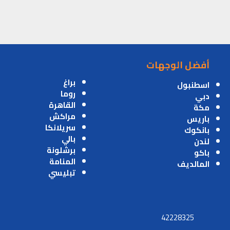
أفضل الوجهات
براغ
اسطنبول
روما
دبي
القاهرة
مكة
مراكش
باريس
سريلانكا
بانكوك
بالي
لندن
برشلونة
باكو
المنامة
المالديف
تبليسي
42228325