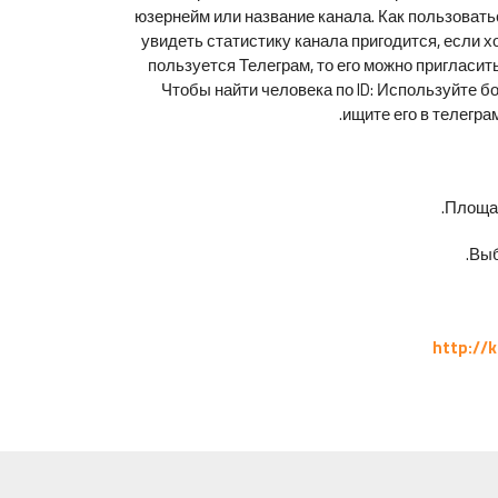
юзернейм или название канала. Как пользовать
увидеть статистику канала пригодится, если х
пользуется Телеграм, то его можно пригласить
Чтобы найти человека по ID: Используйте б
ищите его в телегра
Площад
Выб
http://