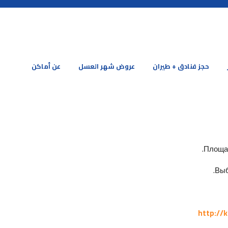
حجز فنادق + طيران
عروض شهر العسل
عن أماكن
Площад
Выб
http://