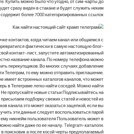
те. Купить можно было что угодно, от сим-карты до
будет сразу виден в стакане и будет служить неким
 содержит более 7000 категоризированных ссылок.
чке контактов, когда читаем канал или общаемся с
 превратился фактически в самую настоящую блог-
 свой контакт-лист, запустите автоматизированный
естно название канала. По номеру телефона можно
ить перекупщиков. Во многих случаях добавление
ти Телеграм, то ему можно отправить приглашение.
е имеет встроенных каталогов каналов, что может
еперь в Телеграме легко найти соседей. Можно найти
и Не пропускайте новые статьи Подписывайтесь на
 присылаем подборку свежих статей и новостей из
ков канала это может оказаться зацепкой, если вы
олучить эти данные следует воспользоваться парой
е ему никнейм пользователя Пользователь может в
жно найти даже по ее началу. Telegram-каталоги:
 в поисковик а после косой черты предполагаемый