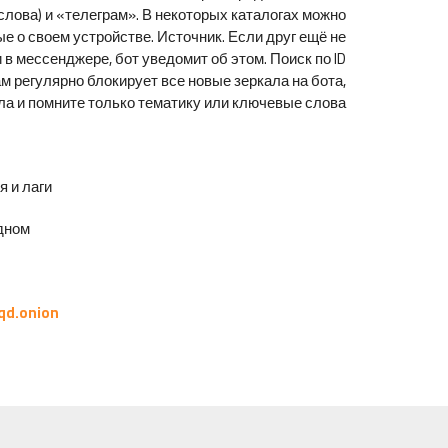
слова) и «телеграм». В некоторых каталогах можно
ые о своем устройстве. Источник. Если друг ещё не
и в мессенджере, бот уведомит об этом. Поиск по ID
м регулярно блокирует все новые зеркала на бота,
ла и помните только тематику или ключевые слова.
и лаги.
ном.
qd.onion