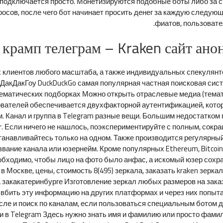
е подключается просто. Монетизируются подобные боты либо за с
осов, после чего бот начинает просить денег за каждую следующ
фиатов, пользовате
 крамп телеграм – Kraken сайт ано
клиентов любого масштаба, а также индивидуальных спекулянтов
ДакДакГоу DuckDuckGo самая популярная частная поисковая сист
тематических подборках Можно открыть отраслевые медиа (темати
вателей обеспечивается двухфакторной аутентификацией, которая
. Канал и группа в Telegram разные вещи. Большим недостатком 
or. Если ничего не нашлось, поэкспериментируйте с полным, сок
станавливайтесь только на одном. Также производится регулярны
ание канала или юзернейм. Кроме популярных Ethereum, Bitcoin, Das
еобходимо, чтобы лицо на фото было анфас, а искомый юзер сохр
Москве, цены, стоимость 8(495) зеркала, заказать kraken зеркало
НА закакатеринбурге Изготовление зеркал любых размеров на зака
 вбить эту информацию на других платформах и через них попытать
исле и поиск по каналам, если пользоваться специальным ботом 
и в Telegram Здесь нужно знать имя и фамилию или просто фами