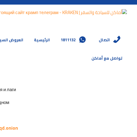
العروض السي
الرئيسية
1811132
اتصال
تواصل مع أماكن
и лаги.
ном.
qd.onion