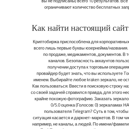
вы не подписаны) всего 10 результатов. Вс
ограничивают количество бесплатных запр
Как найти настоящий сайт
Криптобиржа приспособлена для корпоративных 
всего лишь первые буквы юзернейма/названия. 
по продаже, медикаментов, документов. В 
каналов. Безопасность аккаунтов пользо
получении доступа к торговым операциям
провайдер будет знать, что вы используете T
именем. Выбирайте любое kraken зеркало, не о
Как пользоваться: Ввести в поисковую строку назв
со своей задачей справился правда, для этого н
крайне похожую фотографию. Заказать зеркало в 
0/5.0 оценка (Голосов: 0) зеркаламах 
пользователя Telegram? Суть в том, чтобы
ситуация касается и даркнет-маркетов. В том ч
например, не каналы, а людей. По имени/фамили