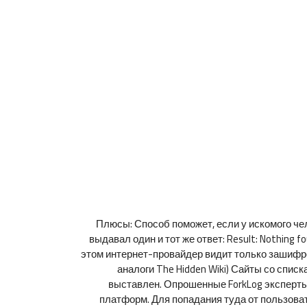
Плюсы: Способ поможет, если у искомого че
выдавал один и тот же ответ: Result: Nothing
этом интернет-провайдер видит только зашифрова
аналоги The Hidden Wiki) Сайты со списка
выставлен. Опрошенные ForkLog эксперты
платформ. Для попадания туда от пользова