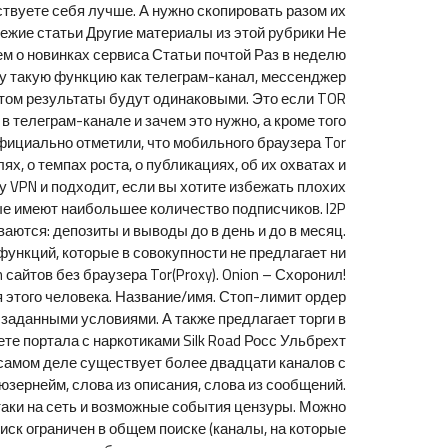
ствуете себя лучше. А нужно скопировать разом их
жие статьи Другие материалы из этой рубрики Не
м о новинках сервиса Статьи почтой Раз в неделю
оду такую функцию как телеграм-канал, мессенджер
итом результаты будут одинаковыми. Это если TOR
в телеграм-канале и зачем это нужно, а кроме того
официально отметили, что мобильного браузера Tor
ях, о темпах роста, о публикациях, об их охватах и
у VPN и подходит, если вы хотите избежать плохих
рые имеют наибольшее количество подписчиков. I2P
аются: депозиты и выводы до в день и до в месяц.
ункций, которые в совокупности не предлагает ни
сайтов без браузера Tor(Proxy). Onion – Схоронил!
 этого человека. Название/имя. Стоп-лимит ордер
 заданными условиями. А также предлагает торги в
ете портала с наркотиками Silk Road Росс Ульбрехт
 самом деле существует более двадцати каналов с
юзернейм, слова из описания, слова из сообщений.
атаки на сеть и возможные события цензуры. Можно
ск ограничен в общем поиске (каналы, на которые