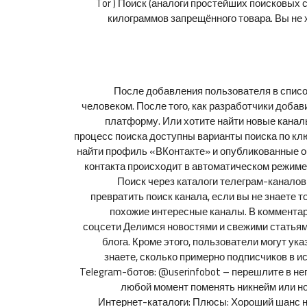
Tor ) Поиск (аналоги простейших поисковых с
килограммов запрещённого товара. Вы не х
После добавления пользователя в список
человеком. После того, как разработчики доба
платформу. Или хотите найти новые каналы
процесс поиска доступны варианты поиска по клю
найти профиль «ВКонтакте» и опубликованные о
контакта происходит в автоматическом режиме. 
Поиск через каталоги телеграм-каналов
превратить поиск канала, если вы не знаете т
похожие интересные каналы. В комментар
соцсети Делимся новостями и свежими статьями
блога. Кроме этого, пользователи могут ук
знаете, сколько примерно подписчиков в и
Telegram-ботов: @userinfobot – перешлите в н
любой момент поменять никнейм или но
Интернет-каталоги: Плюсы: Хороший шанс на