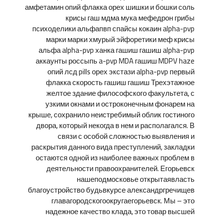
амфетамин опий флакка орех шишки и бошки соль
крисы гаш мдма мука мефедрон грибы
психоделики альфапвп спайсы кокаин alpha-pvp
марки марки хмурый эйфоретики меф крисы
альфа alpha-pvp ханка гашиш гашиш alpha-pvp
аккаунты россыпь a-pvp MDA гашиш MDPV haze
опий лсд pills орех экстази alpha-pvp первый
флакка скорость гашиш гашиш Трехэтажное
желтое здание философского факультета, с
узкими окнами и остроконечным фонарем на
крыше, сохранило неистребимый облик гостиного
двора, который некогда в нем и располагался. В
связи с особой сложностью выявления и
раскрытия данного вида преступлений, закладки
остаются одной из наиболее важных проблем в
деятельности правоохранителей. Егорьевск
нашеподмосковье открытаявласть
благоустройство будьвкурсе александргречищев
главагородскогоокругаегорьевск. Мы – это
надежное качество клада, это товар высшей