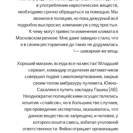
в употреблении наркотических веществ,
необходимо срочно обращаться за помощью. Мы
звонили в полицию, но пока дежурный всё
подробно выспросил, компании уж след простыл.
К чему могут привести изменения климата в
Московском регионе. Мне даже завидно стало, что
я в своем ресторанчике до таких не додумалась
— шикарная же вещь!
Хороший магазин, всегда все на местах! Младший
сержант, командир отделения автоматчиков
совершил подвиг самопожертвования, закрыв
своим телом амбразуру пулемета. Южно-
Сахалинск купить закладку Гашиш [AB].
Неоднократно полицейскими осуществлялись
изъятия «спайсов», но в большинстве случаев,
при проведении экспертизы, оказывалось, что
данное вещество не запрещено, и человек, у
которого изъята смесь, избегал уголовной
ответственности. Фийон отрицает организацию