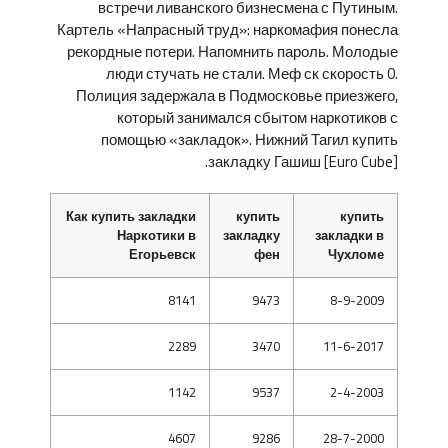
встречи ливанского бизнесмена с Путиным.
Картель «Напрасный труд»: наркомафия понесла
рекордные потери. Напомнить пароль. Молодые
люди стучать не стали. Меф ск скорость 0.
Полиция задержала в Подмосковье приезжего,
который занимался сбытом наркотиков с
помощью «закладок». Нижний Тагил купить
закладку Гашиш [Euro Cube].
Как купить закладки
купить
купить
Наркотики в
закладку
закладки в
Егорьевск
фен
Чухломе
8141
9473
8-9-2009
2289
3470
11-6-2017
1142
9537
2-4-2003
4607
9286
28-7-2000