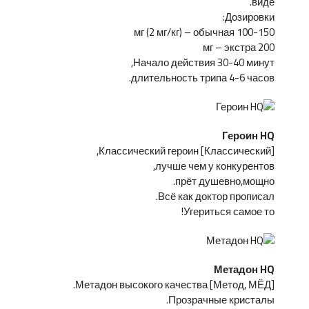
виде.
Дозировки:
100-150 мг (2 мг/кг) – обычная
200 мг – экстра
Начало действия 30-40 минут,
длительность трипа 4-6 часов.
Героин HQ
[Классический] Классический героин,
лучше чем у конкурентов,
прёт душевно,мощно.
Всё как доктор прописал.
Угериться самое то!
Метадон HQ
[Метод, МЁД] Метадон высокого качества.
Прозрачные кристалы.