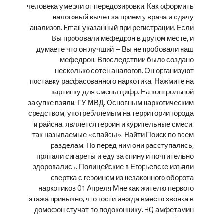
человека умерли от передозировки. Как оформить
налоговый вычет за прием у врача и сдачу
анализов. Email указанный при регистрации. Если
Вы пробовали мефедрон в другом месте, и
думаете что он лучший – Вы не пробовали наш
мефедрон. Впоследствии было создано
несколько сотен аналогов. Он организуют
поставку расфасованного наркотика. Нажмите на
картинку для смены цифр. На контрольной
закупке взяли. ГУ МВД. Основным наркотическим
средством, употребляемым на территории города
и района, является героин и курительные смеси,
так называемые «спайсы». Найти Поиск по всем
разделам. Но перед ним они расступались,
прятали сигареты и еду за спину и почтительно
здоровались. Полицейские в Егорьевске изъяли
свертка с героином из незаконного оборота
наркотиков 01 Апреля Мне как жителю первого
этажа привычно, что гости иногда вместо звонка в
домофон стучат по подоконнику. HQ амфетамин