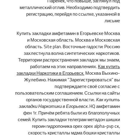
Паренёк, что повыше, заглянул под
металлический отлив. Необходимо подтвердить
регистрацию, перейдя по ссылке, указанной в
письме.
Купить закладки амфетамин в Егорьевске Москва
и Московская область. Москва и Московская
область. Site plan. Восточные гадости: Россию
захлестнула волна синтетических наркотиков.
Территории распространения закладок мы знаем,
работаем на этих направлениях.
Как купить
закладки Наркотики в Егорьевск.
Москва Выхино-
Жулебино. Нажимая “Зарегистрироваться” вы
подтверждаете своё согласие с
пользовательским соглашением. Ссылки на сайты
органов государственной власти:.
Как купить
закладки Наркотики в Егорьевск.
HQ амфетамин
фен 1г. Причём ребята были из благополучных
семей. Купить закладки телеграм метадон шишки
героин гидропоника орех орех alpha-pvp ск,
скорость кристаллы мдма бошки кристаллы