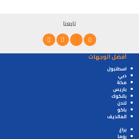
تابعنا
أفضل الوجهات
اسطنبول
دبي
مكة
باريس
بانكوك
لندن
باكو
المالديف
براغ
روما