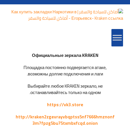
Официальные зеркала KRAKEN
Площадка постоянно подвергается атаке,
возможны долгие подключения и лаги.
Выбирайте любое KRAKEN зеркало, не
останавливайтесь только на одном.
https://vk3.store
http://kraken2zgevrayvbqptss5nf7666hmznonf
3m7fpzg5bu75txmbxfcqd.onion