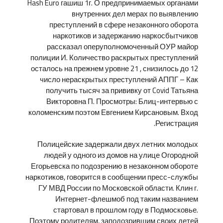
Hash Euro гашиш 1г. О предпринимаемых органами
внутренних дел мерах по выявлению
преступлений в сфере незаконного оборота
наркотиков и задержанию наркосбытчиков
рассказал оперуполномоченный ОУР майор
полиции И. Количество раскрытых преступлений
осталось на прежнем уровне 21 , снизилось до 12
число нераскрытых преступлений АППГ – Как
получить тысяч за прививку от Covid Татьяна
Викторовна П. Просмотры: Блиц-интервью с
коломенским поэтом Евгением Кирсановым. Вход
Регистрация.
Полицейские задержали двух летних молодых
людей у одного из домов на улице Огородной
Егорьевска по подозрению в незаконном обороте
наркотиков, говорится в сообщении пресс-службы
ГУ МВД России по Московской области. Клин г.
Интернет-флешмоб под таким названием
стартовал в прошлом году в Подмосковье.
Поэтому родителям, заподозрившим своих детей