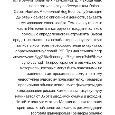
есть режим приватных чат-комнат, для входа надо
переслать ссылку собеседникам. Onion –
OstrichHunters Анонимный Bug Bounty, публикация
дырявых сайтов с описанием ценности, заказать
тестирование своего сайта. Темная паутина это
часть Интернета, в которую вы входите только с
помощью определенного инструмента. Вывод
средств возможен на незаблокированную учетную
запись, либо через переоформление аккаунта со
сбрасыванием условий KYC. Прямая ссылка: http
answerszuvs3gg2l64e6hmnryudl5zgrmwm3vh65hzsz
dghblddvfiqd. На просторах сети размещаются
материалы, которые могут быть полезными, но
защищены авторскими правами, а поэтому
недоступны рядовому пользователю. Трейдеры
правильная обычно используют фьючерсы для
хеджирования рисков. Комиссия за такую услугу
начинается от 35 от выводимой суммы и доходит.
Читайте полную статью: Маржинальная торговля
криптовалютой: понятие, нюансы, рекомендации
Торговля фьючерсами Трейдеры обычно