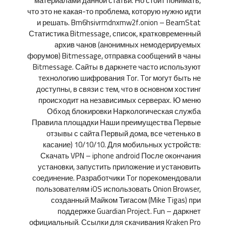
материалами данной статьи. Но стоит понимать,
что это не какая-то проблема, которую нужно идти
и решать. Bm6hsivrmdnxmw2f.onion – BeamStat
Статистика Bitmessage, список, кратковременный
архив чанов (анонимных немодерируемых
форумов) Bitmessage, отправка сообщений в чаны
Bitmessage. Сайты в даркнете часто используют
технологию шифрования Tor. Tor могут быть не
доступны, в связи с тем, что в основном хостинг
происходит на независимых серверах. Ю меню
Обход блокировки Наркологическая служба
Правила площадки Наши преимущества Первые
отзывы с сайта Первый дома, все четенько в
касание) 10/10/10. Для мобильных устройств:
Скачать VPN – iphone android После окончания
установки, запустить приложение и установить
соединение. Разработчики Tor порекомендовали
пользователям iOS использовать Onion Browser,
созданный Майком Тигасом (Mike Tigas) при
поддержке Guardian Project. Fun – даркнет
официальный. Ссылки для скачивания Kraken Pro