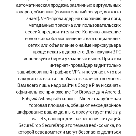
автоматическая продажа различных виртуальных
товаров, обменник (сомнительный ресурс, хотя кто
знает). VPN-провайдер, не сохраняющий логи,
метаданных трафика или пользовательских
сессий, предпочтительнее. Конечно, описание
нового способа мошенничества в социальных
сетях или объявление о найме наркокурьера
проще искать в даркнете. Для покупки BTC
используйте биржи указанные выше. При этом
интернет-провайдер видит только
зашифрованный трафик с VPN, и не узнает, что вы
находитесь в сети Tor. Указать количество монет.
Вам всего лишь надо зайти в Google Play и скачать
официальное приложение Tor Browser для Android.
Kp6yw42wb5wpsd6n.onion – Minerva зарубежная
торговая площадка, обещают некое двойное
шифрование ваших данных, присутствует multisig
wallets, саппорт для разрешения ситуаций.
SecureDrop SecureDrop это темная веб-ссылка, по
которой осведомители могут безопасно делиться