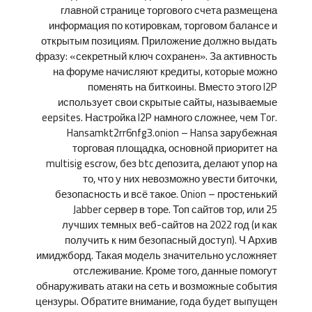
главной странице торгового счета размещена
информация по котировкам, торговом балансе и
открытым позициям. Приложение должно выдать
фразу: «секретный ключ сохранен». За активность
на форуме начисляют кредиты, которые можно
поменять на биткоины. Вместо этого I2P
использует свои скрытые сайты, называемые
eepsites. Настройка I2P намного сложнее, чем Tor.
Hansamkt2rr6nfg3.onion – Hansa зарубежная
торговая площадка, основной приоритет на
multisig escrow, без btc депозита, делают упор на
то, что у них невозможно увести биточки,
безопасность и всё такое. Onion – простенький
Jabber сервер в торе. Топ сайтов тор, или 25
лучших темных веб-сайтов на 2022 год (и как
получить к ним безопасный доступ). Ч Архив
имиджборд. Такая модель значительно усложняет
отслеживание. Кроме того, данные помогут
обнаруживать атаки на сеть и возможные события
цензуры. Обратите внимание, года будет выпущен