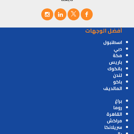
أفضل الوجهات
اسطنبول
دبي
مكة
باريس
بانكوك
لندن
باكو
المالديف
براغ
روما
القاهرة
مراكش
سريلانكا
بالي