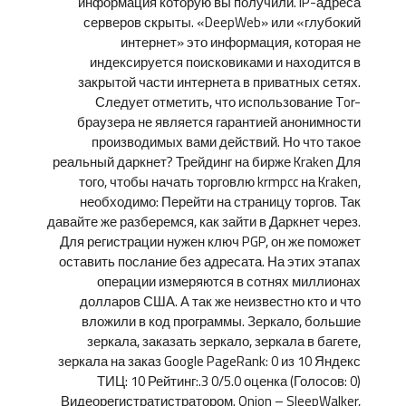
информация которую вы получили. IP-адреса
серверов скрыты. «DeepWeb» или «глубокий
интернет» это информация, которая не
индексируется поисковиками и находится в
закрытой части интернета в приватных сетях.
Следует отметить, что использование Tor-
браузера не является гарантией анонимности
производимых вами действий. Но что такое
реальный даркнет? Трейдинг на бирже Kraken Для
того, чтобы начать торговлю krmpcc на Kraken,
необходимо: Перейти на страницу торгов. Так
давайте же разберемся, как зайти в Даркнет через.
Для регистрации нужен ключ PGP, он же поможет
оставить послание без адресата. На этих этапах
операции измеряются в сотнях миллионах
долларов США. А так же неизвестно кто и что
вложили в код программы. Зеркало, большие
зеркала, заказать зеркало, зеркала в багете,
зеркала на заказ Google PageRank: 0 из 10 Яндекс
ТИЦ: 10 Рейтинг:.3 0/5.0 оценка (Голосов: 0)
Видеорегистратистратором. Onion – SleepWalker,