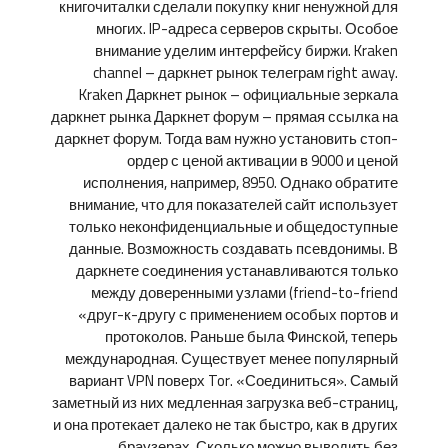
книгочиталки сделали покупку книг ненужной для
многих. IP-адреса серверов скрыты. Особое
внимание уделим интерфейсу биржи. Kraken
channel – даркнет рынок телеграм right away.
Kraken Даркнет рынок – официальные зеркала
даркнет рынка Даркнет форум – прямая ссылка на
даркнет форум. Тогда вам нужно установить стоп-
ордер с ценой активации в 9000 и ценой
исполнения, например, 8950. Однако обратите
внимание, что для показателей сайт использует
только неконфиденциальные и общедоступные
данные. Возможность создавать псевдонимы. В
даркнете соединения устанавливаются только
между доверенными узлами (friend-to-friend
«друг-к-другу с применением особых портов и
протоколов. Раньше была Финской, теперь
международная. Существует менее популярный
вариант VPN поверх Tor. «Соединиться». Самый
заметный из них медленная загрузка веб-страниц,
и она протекает далеко не так быстро, как в других
браузерах. Сколько можно выводить без