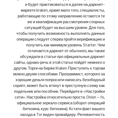
и будет практиковаться и далее на даркнет-
маркете kraken, крамп мало того, специалисты,
работающие по этому направлению остаются те
же и квалификация рассмотрения спорных
ситуаций будет на высшем уровне. Для того,
чтобы получить возможность выполнять данные
операции следует сперва пройти верификацию и
получить как минимум уровень Starter. Чем
отличается даркнет от обычного, мы также
обсуждали в статье про официальные даркнет
сайты, однако речь в этой статье пойдёт немного о
другом. Торги на бирже Kraken Приступить к торгам
можно двумя способами. Программист, которого за
хорошие деньги попросили написать безобидный
скрипт, может быть втянут в преступную схему как
подельник или пособник. Перейдите в «Настройки
сети». Настройка относительно проста. Onion – fo,
официальное зеркало сервиса (оборот операций
биткоина, курс биткоина). Кстати факт вашего
захода в Tor виден провайдеру. Релевантность