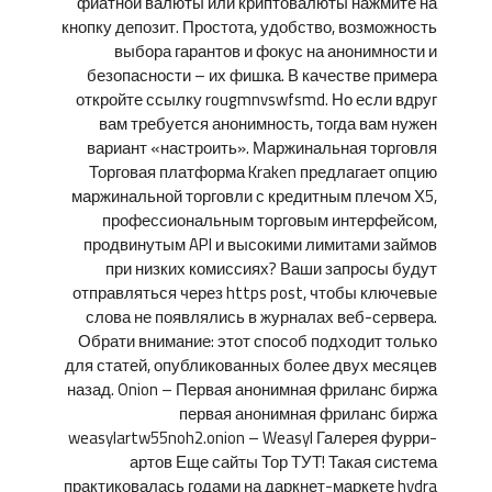
фиатной валюты или криптовалюты нажмите на
кнопку депозит. Простота, удобство, возможность
выбора гарантов и фокус на анонимности и
безопасности – их фишка. В качестве примера
откройте ссылку rougmnvswfsmd. Но если вдруг
вам требуется анонимность, тогда вам нужен
вариант «настроить». Маржинальная торговля
Торговая платформа Kraken предлагает опцию
маржинальной торговли с кредитным плечом Х5,
профессиональным торговым интерфейсом,
продвинутым API и высокими лимитами займов
при низких комиссиях? Ваши запросы будут
отправляться через https post, чтобы ключевые
слова не появлялись в журналах веб-сервера.
Обрати внимание: этот способ подходит только
для статей, опубликованных более двух месяцев
назад. Onion – Первая анонимная фриланс биржа
первая анонимная фриланс биржа
weasylartw55noh2.onion – Weasyl Галерея фурри-
артов Еще сайты Тор ТУТ! Такая система
практиковалась годами на даркнет-маркете hydra