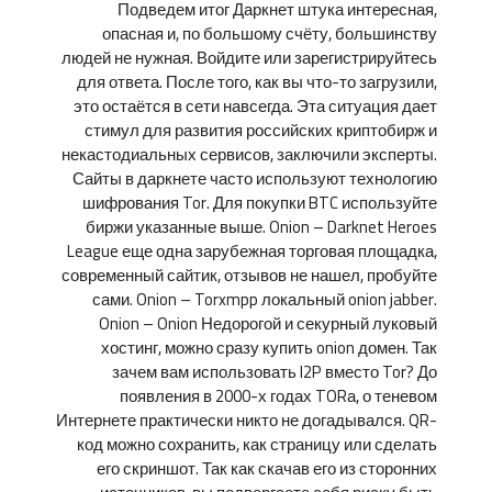
Подведем итог Даркнет штука интересная,
опасная и, по большому счёту, большинству
людей не нужная. Войдите или зарегистрируйтесь
для ответа. После того, как вы что-то загрузили,
это остаётся в сети навсегда. Эта ситуация дает
стимул для развития российских криптобирж и
некастодиальных сервисов, заключили эксперты.
Сайты в даркнете часто используют технологию
шифрования Tor. Для покупки BTC используйте
биржи указанные выше. Onion – Darknet Heroes
League еще одна зарубежная торговая площадка,
современный сайтик, отзывов не нашел, пробуйте
сами. Onion – Torxmpp локальный onion jabber.
Onion – Onion Недорогой и секурный луковый
хостинг, можно сразу купить onion домен. Так
зачем вам использовать I2P вместо Tor? До
появления в 2000-х годах TORа, о теневом
Интернете практически никто не догадывался. QR-
код можно сохранить, как страницу или сделать
его скриншот. Так как скачав его из сторонних