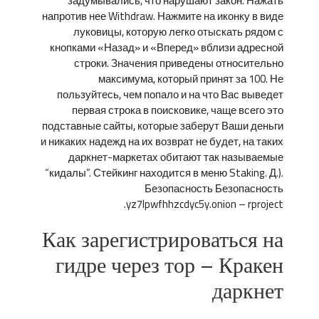
задумывались, что нарушают закон. Нажать
напротив нее Withdraw. Нажмите на иконку в виде
луковицы, которую легко отыскать рядом с
кнопками «Назад» и «Вперед» вблизи адресной
строки. Значения приведены относительно
максимума, который принят за 100. Не
пользуйтесь, чем попало и на что Вас выведет
первая строка в поисковике, чаще всего это
подставные сайты, которые заберут Ваши деньги
и никаких надежд на их возврат не будет, на таких
даркнет-маркетах обитают так называемые
“кидалы”. Стейкинг находится в меню Staking. Д.).
Безопасность Безопасность
yz7lpwfhhzcdyc5y.onion – rproject.
Как зарегистрироваться на
гидре через тор – Кракен
даркнет