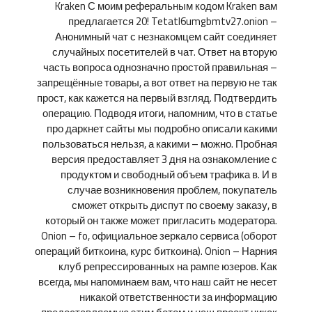
Kraken С моим реферальным кодом Kraken вам
предлагается 20! Tetatl6umgbmtv27.onion –
Анонимный чат с незнакомцем сайт соединяет
случайных посетителей в чат. Ответ на вторую
часть вопроса однозначно простой правильная –
запрещённые товары, а вот ответ на первую не так
прост, как кажется на первый взгляд. Подтвердить
операцию. Подводя итоги, напомним, что в статье
про даркнет сайты мы подробно описали какими
пользоваться нельзя, а какими – можно. Пробная
версия предоставляет 3 дня на ознакомление с
продуктом и свободный объем трафика в. И в
случае возникновения проблем, покупатель
сможет открыть диспут по своему заказу, в
который он также может пригласить модератора.
Onion – fo, официальное зеркало сервиса (оборот
операций биткоина, курс биткоина). Onion – Нарния
клуб репрессированных на рампе юзеров. Как
всегда, мы напоминаем вам, что наш сайт не несет
никакой ответственности за информацию