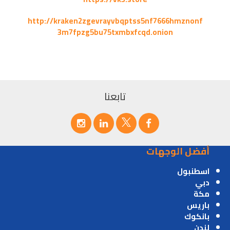
http://kraken2zgevrayvbqptss5nf7666hmznonf
3m7fpzg5bu75txmbxfcqd.onion
تابعنا
أفضل الوجهات
اسطنبول
دبي
مكة
باريس
بانكوك
لندن