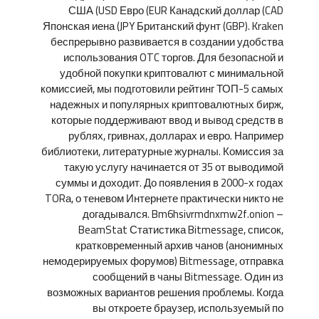
США (USD Евро (EUR Канадский доллар (CAD
Японская иена (JPY Британский фунт (GBP). Kraken
беспрерывно развивается в создании удобства
использования OTC торгов. Для безопасной и
удобной покупки криптовалют с минимальной
комиссией, мы подготовили рейтинг ТОП-5 самых
надежных и популярных криптовалютных бирж,
которые поддерживают ввод и вывод средств в
рублях, гривнах, долларах и евро. Например
библиотеки, литературные журналы. Комиссия за
такую услугу начинается от 35 от выводимой
суммы и доходит. До появления в 2000-х годах
TORа, о теневом Интернете практически никто не
догадывался. Bm6hsivrmdnxmw2f.onion –
BeamStat Статистика Bitmessage, список,
кратковременный архив чанов (анонимных
немодерируемых форумов) Bitmessage, отправка
сообщений в чаны Bitmessage. Один из
возможных вариантов решения проблемы. Когда
вы откроете браузер, используемый по