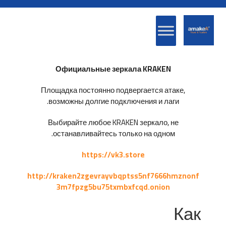
Официальные зеркала KRAKEN
Площадка постоянно подвергается атаке,
возможны долгие подключения и лаги.
Выбирайте любое KRAKEN зеркало, не
останавливайтесь только на одном.
https://vk3.store
http://kraken2zgevrayvbqptss5nf7666hmznonf
3m7fpzg5bu75txmbxfcqd.onion
Как