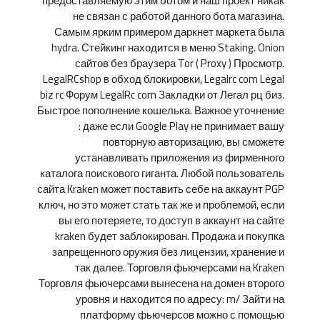
предоставляемую этим ботом и наш проект никак
не связан с работой данного бота магазина.
Самым ярким примером даркнет маркета была
hydra. Стейкинг находится в меню Staking. Onion
сайтов без браузера Tor ( Proxy ) Просмотр.
LegalRCshop в обход блокировки, Legalrc com Legal
biz rc Форум LegalRc com Закладки от Легал рц биз.
Быстрое пополнение кошелька. Важное уточнение
: даже если Google Play не принимает вашу
повторную авторизацию, вы сможете
устанавливать приложения из фирменного
каталога поискового гиганта. Любой пользователь
сайта Kraken может поставить себе на аккаунт PGP
ключ, но это может стать так же и проблемой, если
вы его потеряете, то доступ в аккаунт на сайте
kraken будет заблокирован. Продажа и покупка
запрещенного оружия без лицензии, хранение и
так далее. Торговля фьючерсами на Kraken
Торговля фьючерсами вынесена на домен второго
уровня и находится по адресу: m/ Зайти на
платформу фьючерсов можно с помощью