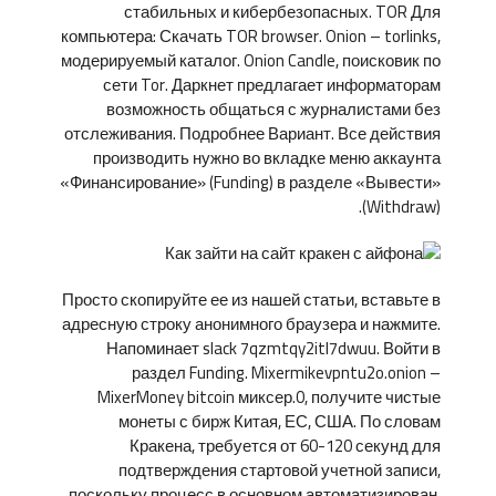
стабильных и кибербезопасных. TOR Для
компьютера: Скачать TOR browser. Onion – torlinks,
модерируемый каталог. Onion Candle, поисковик по
сети Tor. Даркнет предлагает информаторам
возможность общаться с журналистами без
отслеживания. Подробнее Вариант. Все действия
производить нужно во вкладке меню аккаунта
«Финансирование» (Funding) в разделе «Вывести»
(Withdraw).
Просто скопируйте ее из нашей статьи, вставьте в
адресную строку анонимного браузера и нажмите.
Напоминает slack 7qzmtqy2itl7dwuu. Войти в
раздел Funding. Mixermikevpntu2o.onion –
MixerMoney bitcoin миксер.0, получите чистые
монеты с бирж Китая, ЕС, США. По словам
Кракена, требуется от 60-120 секунд для
подтверждения стартовой учетной записи,
поскольку процесс в основном автоматизирован.