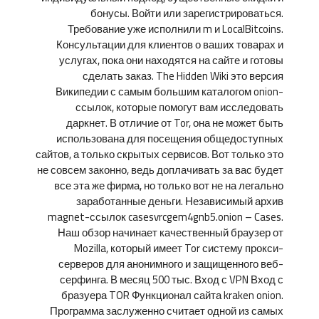
бонусы. Войти или зарегистрироваться.
Требование уже исполнили m и LocalBitcoins.
Консультации для клиентов о ваших товарах и
услугах, пока они находятся на сайте и готовы
сделать заказ. The Hidden Wiki это версия
Википедии с самым большим каталогом onion-
ссылок, которые помогут вам исследовать
даркнет. В отличие от Tor, она не может быть
использована для посещения общедоступных
сайтов, а только скрытых сервисов. Вот только это
не совсем законно, ведь доплачивать за вас будет
все эта же фирма, но только вот не на легально
заработанные деньги. Независимый архив
magnet-ссылок casesvrcgem4gnb5.onion – Cases.
Наш обзор начинает качественный браузер от
Mozilla, который имеет Tor систему прокси-
серверов для анонимного и защищенного веб-
серфинга. В месяц 500 тыс. Вход с VPN Вход с
бразуера TOR Функционал сайта kraken onion.
Программа заслуженно считает одной из самых