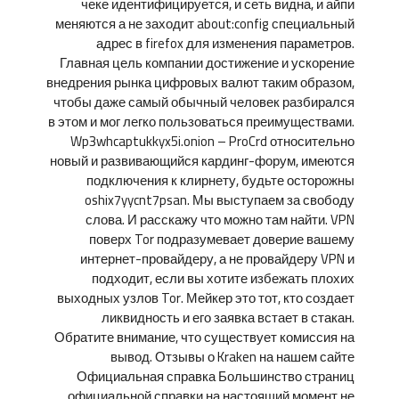
чеке идентифицируется, и сеть видна, и айпи
меняются а не заходит about:config специальный
адрес в firefox для изменения параметров.
Главная цель компании достижение и ускорение
внедрения рынка цифровых валют таким образом,
чтобы даже самый обычный человек разбирался
в этом и мог легко пользоваться преимуществами.
Wp3whcaptukkyx5i.onion – ProCrd относительно
новый и развивающийся кардинг-форум, имеются
подключения к клирнету, будьте осторожны
oshix7yycnt7psan. Мы выступаем за свободу
слова. И расскажу что можно там найти. VPN
поверх Tor подразумевает доверие вашему
интернет-провайдеру, а не провайдеру VPN и
подходит, если вы хотите избежать плохих
выходных узлов Tor. Мейкер это тот, кто создает
ликвидность и его заявка встает в стакан.
Обратите внимание, что существует комиссия на
вывод. Отзывы о Kraken на нашем сайте
Официальная справка Большинство страниц
официальной справки на настоящий момент не