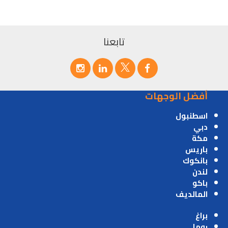
تابعنا
أفضل الوجهات
اسطنبول
دبي
مكة
باريس
بانكوك
لندن
باكو
المالديف
براغ
روما