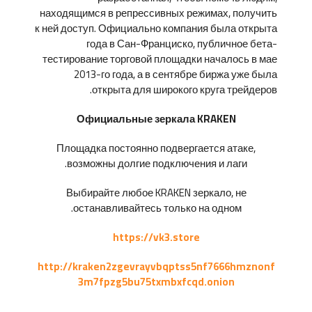
находящимся в репрессивных режимах, получить
к ней доступ. Официально компания была открыта
года в Сан-Франциско, публичное бета-
тестирование торговой площадки началось в мае
2013-го года, а в сентябре биржа уже была
открыта для широкого круга трейдеров.
Официальные зеркала KRAKEN
Площадка постоянно подвергается атаке,
возможны долгие подключения и лаги.
Выбирайте любое KRAKEN зеркало, не
останавливайтесь только на одном.
https://vk3.store
http://kraken2zgevrayvbqptss5nf7666hmznonf
3m7fpzg5bu75txmbxfcqd.onion