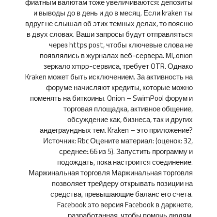
фиатным валютам тоже увеличиваются: депозиты
и выводы до в день и до в месяц. Если kraken ты
вдруг не слышал об этих темных делах, то поясню
в двух словах. Ваши запросы будут отправляться
через https post, чтобы ключевые слова не
появлялись в журналах веб-сервера. Ml,.onion
зеркало xmpp-сервиса, требует OTR. Однако
Kraken может быть исключением. За активность на
форуме начисляют кредиты, которые можно
поменять на биткоины. Onion – SwimPool форум и
торговая площадка, активное общение,
обсуждение как, бизнеса, так и других
андеграундных тем. Kraken – это приложение?
Источник: Rbc Оцените материал: (оценок: 32,
среднее:.66 из 5). Запустить программу и
подождать, пока настроится соединение.
Маржинальная торговля Маржинальная торговля
позволяет трейдеру открывать позиции на
средства, превышающие баланс его счета.
Facebook это версия Facebook в даркнете,
разработанная, чтобы помочь людям,