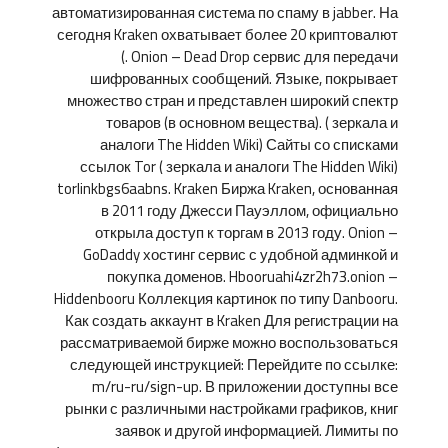
автоматизированная система по спаму в jabber. На
сегодня Kraken охватывает более 20 криптовалют
(. Onion – Dead Drop сервис для передачи
шифрованных сообщений. Языке, покрывает
множество стран и представлен широкий спектр
товаров (в основном вещества). ( зеркала и
аналоги The Hidden Wiki) Сайты со списками
ссылок Tor ( зеркала и аналоги The Hidden Wiki)
torlinkbgs6aabns. Kraken Биржа Kraken, основанная
в 2011 году Джесси Пауэллом, официально
открыла доступ к торгам в 2013 году. Onion –
GoDaddy хостинг сервис с удобной админкой и
покупка доменов. Hbooruahi4zr2h73.onion –
Hiddenbooru Коллекция картинок по типу Danbooru.
Как создать аккаунт в Kraken Для регистрации на
рассматриваемой бирже можно воспользоваться
следующей инструкцией: Перейдите по ссылке:
m/ru-ru/sign-up. В приложении доступны все
рынки с различными настройками графиков, книг
заявок и другой информацией. Лимиты по