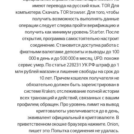
имеют перевода на русский язык. TOR Для
компьютера: Скачать TOR browser. Для того, чтобы
получить возможность выполнять данные
операции следует сперва пройти верификацию и
получить как минимум уровень Starter. После
открытия, программа самостоятельно настроит
соединение. Становится доступна работа с
фиатными валютами: депозиты и выводы до 100
000 в день и до 500 000 в месяц. UPD: похоже
сервис умер. По статье 228231 УК РФ штраф до 1
млн рублей магазин и лишение свободы на срок до
10 лет. Причем кошелек получателя не
обязательно должен быть зарегистрирован в
системе Kraken; отслеживание полной истории
всех транзакций и действий, связанных с вашим
профилем; обращен. Про уровень лимит на вывод
криптовалюты увеличивается до в день,
эквивалент официальный в криптовалюте. В
приветственном окошке браузера нажмите. Onion,
пишет это: Попытка соединения не удалась.