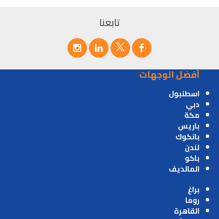
تابعنا
أفضل الوجهات
اسطنبول
دبي
مكة
باريس
بانكوك
لندن
باكو
المالديف
براغ
روما
القاهرة