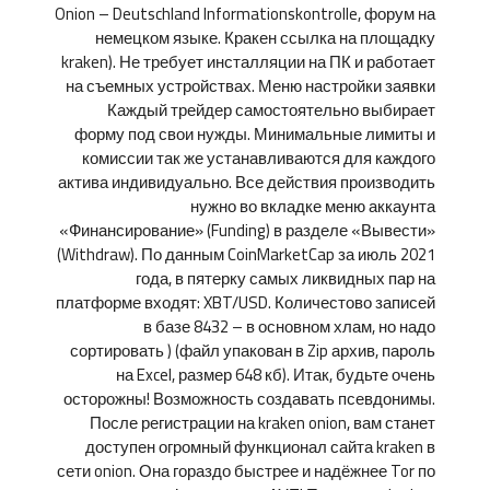
Onion – Deutschland Informationskontrolle, форум на
немецком языке. Кракен ссылка на площадку
kraken). Не требует инсталляции на ПК и работает
на съемных устройствах. Меню настройки заявки
Каждый трейдер самостоятельно выбирает
форму под свои нужды. Минимальные лимиты и
комиссии так же устанавливаются для каждого
актива индивидуально. Все действия производить
нужно во вкладке меню аккаунта
«Финансирование» (Funding) в разделе «Вывести»
(Withdraw). По данным CoinMarketCap за июль 2021
года, в пятерку самых ликвидных пар на
платформе входят: XBT/USD. Количестово записей
в базе 8432 – в основном хлам, но надо
сортировать ) (файл упакован в Zip архив, пароль
на Excel, размер 648 кб). Итак, будьте очень
осторожны! Возможность создавать псевдонимы.
После регистрации на kraken onion, вам станет
доступен огромный функционал сайта kraken в
сети onion. Она гораздо быстрее и надёжнее Tor по