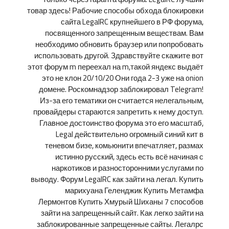
товар здесь! Рабочие способы обхода блокировки
сайта LegalRC крупнейшего в РФ форума,
посвященного запрещенным веществам. Вам
необходимо обновить браузер или попробовать
использовать другой. Здравствуйте скажите вот
этот форум m переехал на m,такой яндекс выдаёт
это не клон 20/10/20 Они года 2-3 уже на onion
домене. Роскомнадзор заблокировал Telegram!
Из-за его тематики он считается нелегальным,
провайдеры стараются запретить к нему доступ.
Главное достоинство форума это его масштаб,
Legal действительно огромный синий кит в
теневом бизе, комьюнити впечатляет, размах
истинно русский, здесь есть всё начиная с
наркотиков и разносторонними услугами по
выводу. Форум LegalRC как зайти на легал. Купить
марихуана Геленджик Купить Метамфа
Лермонтов Купить Хмурый Шиханы 7 способов
зайти на запрещенный сайт. Как легко зайти на
заблокированные запрещенные сайты. Легалрс