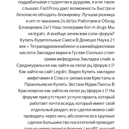
подрабатывая студентом в дурдоме, я и не такое
слышал. FastProxy дает возможность быстро и
безопасно обходить блокировку. Лучшая розница
и опт от магазина 24 dd biz Работаем в Обход
Блокировки 24/7 Наш телеграмм бот m drugs Мы
на legalrc. А вообще зачем вам соли-форум?
Купить Курительные Смеси В Донецке Наука 21
век » Тетрагидроканнабинол и каннабидиоловая
кислота Закладки марки в Гусеве Сколько стоит
грамм мефедрона Закладки спайс в
Среднеуральске как зайти на легал рц (форум z )?
Как зайти на сайт Legalrc. Видео Купить закладки
амфетамин в Спасск-рязанском Кристалы в
Прокопьевске Купить Экстази Мдма Пилсы В
Красноярске как зайти на легал рц (форум z )? На
форуме присутствуют услуги гаранта, который
работает почти всегда, который имеет свой
отдельный раздел, все сделки можно сайт
проводить через него, абсолютно все крупные
сделки большинство посетителей проводят
только через гаранта форума. LegalRC лучший