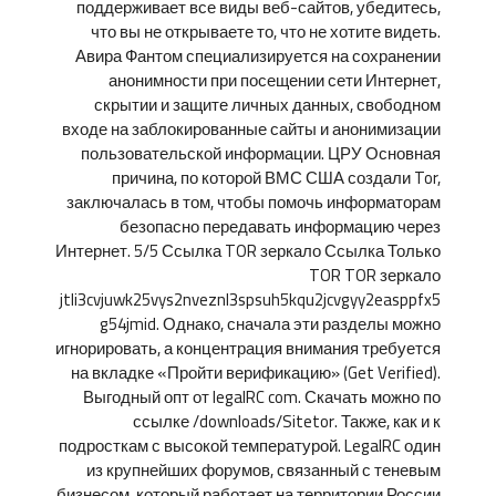
поддерживает все виды веб-сайтов, убедитесь,
что вы не открываете то, что не хотите видеть.
Авира Фантом специализируется на сохранении
анонимности при посещении сети Интернет,
скрытии и защите личных данных, свободном
входе на заблокированные сайты и анонимизации
пользовательской информации. ЦРУ Основная
причина, по которой ВМС США создали Tor,
заключалась в том, чтобы помочь информаторам
безопасно передавать информацию через
Интернет. 5/5 Ссылка TOR зеркало Ссылка Только
TOR TOR зеркало
jtli3cvjuwk25vys2nveznl3spsuh5kqu2jcvgyy2easppfx5
g54jmid. Однако, сначала эти разделы можно
игнорировать, а концентрация внимания требуется
на вкладке «Пройти верификацию» (Get Verified).
Выгодный опт от legalRC com. Скачать можно по
ссылке /downloads/Sitetor. Также, как и к
подросткам с высокой температурой. LegalRC один
из крупнейших форумов, связанный с теневым
бизнесом, который работает на территории России