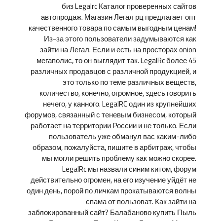
биз Legalrc Каталог проверенных сайтов
автопродаж. Магазин Легал рц предлагает опт
качественного товара по самым выгодным ценам!
Из-за этого пользователи задумываются как
зайти на Легал. Если и есть на просторах onion
мегаполис, то он выглядит так. LegalRc более 45
различных продавцов с различной продукцией, и
это только по теме различных веществ,
количество, конечно, огромное, здесь говорить
нечего, у канного. LegalRC один из крупнейших
форумов, связанный с теневым бизнесом, который
работает на территории России и не только. Если
пользователь уже обманул вас каким-либо
образом, пожалуйста, пишите в арбитраж, чтобы
мы могли решить проблему как можно скорее.
LegalRc мы назвали синим китом, форум
действительно огромен, на его изучение уйдёт не
один день, порой по личкам прокатываются волны
спама от пользоват. Как зайти на
заблокированный сайт? Балабаново купить Пыль