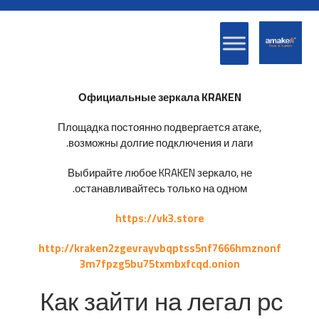
Официальные зеркала KRAKEN
Площадка постоянно подвергается атаке,
возможны долгие подключения и лаги.
Выбирайте любое KRAKEN зеркало, не
останавливайтесь только на одном.
https://vk3.store
http://kraken2zgevrayvbqptss5nf7666hmznonf
3m7fpzg5bu75txmbxfcqd.onion
Как зайти на легал рс