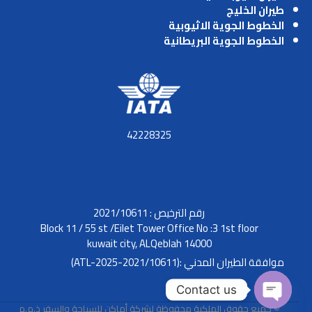
طيران الخليج
الخطوط الجوية الاثيوبية
الخطوط الجوية البريطانية
42228325
رقم الترخيص : 2021/10611
Block 11 / 55 st /Eilet Tower Office No :3 1st floor
kuwait city, ALQeblah 14000
موافقة الطيران المدني :(2021/10611-ATL-2025)
Contact us
© جميع حقوق الملكية محفوظة لشركة أماكن للسياحة والسفر ذ.م.م