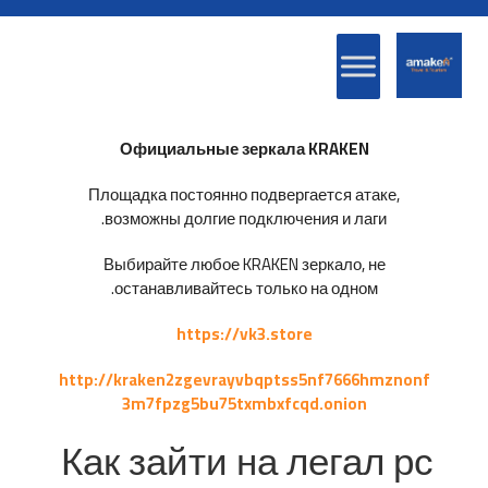
Официальные зеркала KRAKEN
Площадка постоянно подвергается атаке,
возможны долгие подключения и лаги.
Выбирайте любое KRAKEN зеркало, не
останавливайтесь только на одном.
https://vk3.store
http://kraken2zgevrayvbqptss5nf7666hmznonf
3m7fpzg5bu75txmbxfcqd.onion
Как зайти на легал рс