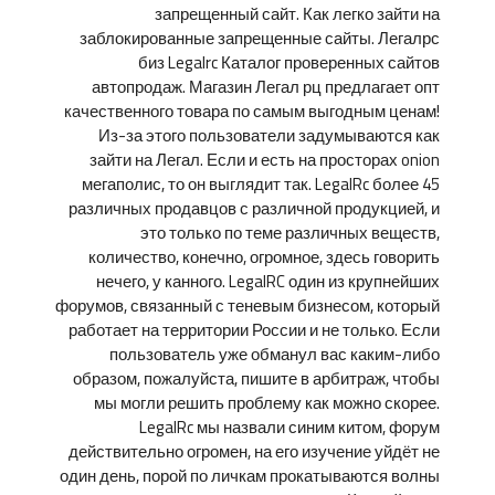
запрещенный сайт. Как легко зайти на
заблокированные запрещенные сайты. Легалрс
биз Legalrc Каталог проверенных сайтов
автопродаж. Магазин Легал рц предлагает опт
качественного товара по самым выгодным ценам!
Из-за этого пользователи задумываются как
зайти на Легал. Если и есть на просторах onion
мегаполис, то он выглядит так. LegalRc более 45
различных продавцов с различной продукцией, и
это только по теме различных веществ,
количество, конечно, огромное, здесь говорить
нечего, у канного. LegalRC один из крупнейших
форумов, связанный с теневым бизнесом, который
работает на территории России и не только. Если
пользователь уже обманул вас каким-либо
образом, пожалуйста, пишите в арбитраж, чтобы
мы могли решить проблему как можно скорее.
LegalRc мы назвали синим китом, форум
действительно огромен, на его изучение уйдёт не
один день, порой по личкам прокатываются волны