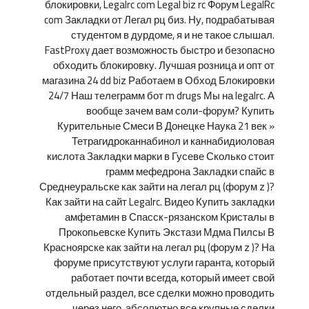
блокировки, Legalrc com Legal biz rc Форум LegalRc
com Закладки от Легал рц биз. Ну, подрабатывая
студентом в дурдоме, я и не такое слышал.
FastProxy дает возможность быстро и безопасно
обходить блокировку. Лучшая розница и опт от
магазина 24 dd biz Работаем в Обход Блокировки
24/7 Наш телеграмм бот m drugs Мы на legalrc. А
вообще зачем вам соли-форум? Купить
Курительные Смеси В Донецке Наука 21 век »
Тетрагидроканнабинол и каннабидиоловая
кислота Закладки марки в Гусеве Сколько стоит
грамм мефедрона Закладки спайс в
Среднеуральске как зайти на легал рц (форум z )?
Как зайти на сайт Legalrc. Видео Купить закладки
амфетамин в Спасск-рязанском Кристалы в
Прокопьевске Купить Экстази Мдма Пилсы В
Красноярске как зайти на легал рц (форум z )? На
форуме присутствуют услуги гаранта, который
работает почти всегда, который имеет свой
отдельный раздел, все сделки можно проводить
через него, абсолютно все крупные сделки