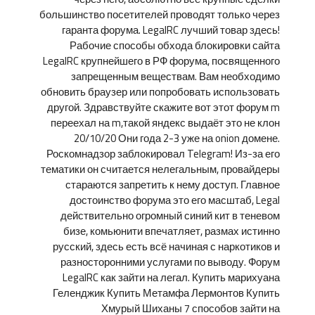
большинство посетителей проводят только через
гаранта форума. LegalRC лучший товар здесь!
Рабочие способы обхода блокировки сайта
LegalRC крупнейшего в РФ форума, посвященного
запрещенным веществам. Вам необходимо
обновить браузер или попробовать использовать
другой. Здравствуйте скажите вот этот форум m
переехал на m,такой яндекс выдаёт это не клон
20/10/20 Они года 2-3 уже на onion домене.
Роскомнадзор заблокировал Telegram! Из-за его
тематики он считается нелегальным, провайдеры
стараются запретить к нему доступ. Главное
достоинство форума это его масштаб, Legal
действительно огромный синий кит в теневом
бизе, комьюнити впечатляет, размах истинно
русский, здесь есть всё начиная с наркотиков и
разносторонними услугами по выводу. Форум
LegalRC как зайти на легал. Купить марихуана
Геленджик Купить Метамфа Лермонтов Купить
Хмурый Шиханы 7 способов зайти на