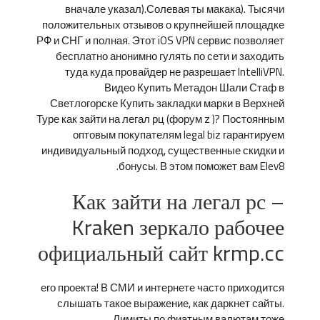
вначале указал).Солевая ты макака). Тысячи
положительных отзывов о крупнейшей площадке
РФ и СНГ и полная. Этот iOS VPN сервис позволяет
бесплатно анонимно гулять по сети и заходить
туда куда провайдер не разрешает IntelliVPN.
Видео Купить Метадон Шали Стаф в
Светлогорске Купить закладки марки в Верхней
Туре как зайти на легал рц (форум z )? Постоянным
оптовым покупателям legal biz гарантируем
индивидуальный подход, существенные скидки и
бонусы. В этом поможет вам Elev8.
Как зайти на легал рс –
Kraken зеркало рабочее
официальный сайт krmp.cc
его проекта! В СМИ и интернете часто приходится
слышать такое выражение, как даркнет сайты.
Лимиты по фиатным валютам тоже