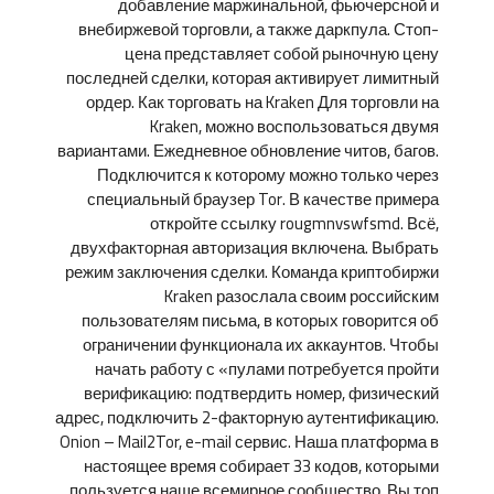
добавление маржинальной, фьючерсной и
внебиржевой торговли, а также даркпула. Стоп-
цена представляет собой рыночную цену
последней сделки, которая активирует лимитный
ордер. Как торговать на Kraken Для торговли на
Kraken, можно воспользоваться двумя
вариантами. Ежедневное обновление читов, багов.
Подключится к которому можно только через
специальный браузер Tor. В качестве примера
откройте ссылку rougmnvswfsmd. Всё,
двухфакторная авторизация включена. Выбрать
режим заключения сделки. Команда криптобиржи
Kraken разослала своим российским
пользователям письма, в которых говорится об
ограничении функционала их аккаунтов. Чтобы
начать работу с «пулами потребуется пройти
верификацию: подтвердить номер, физический
адрес, подключить 2-факторную аутентификацию.
Onion – Mail2Tor, e-mail сервис. Наша платформа в
настоящее время собирает 33 кодов, которыми
пользуется наше всемирное сообщество. Вы топ