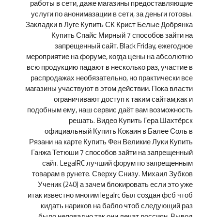
работы в сети, даже магазины предоставляющие
услуги по анонимазации в сети, за деньги готовы.
Закладки в Луге Купить СК Крист Белые Добрянка
Купить Спайс Мирный 7 способов зайти на
запрещенный сайт. Black Friday, ежегодное
мероприятие на форуме, когда цены на абсолютно
всю продукцию падают в несколько раз, участие в
распродажах необязательно, но практически все
магазины участвуют в этом действии. Пока власти
ограничивают доступ к таким сайтам,как и
подобным ему, наш сервис даёт вам возможность
решать. Видео Купить Гера Шахтёрск
официальный Купить Кокаин в Балее Соль в
Рязани на карте Купить Фен Великие Луки Купить
Ганжа Тетюши 7 способов зайти на запрещенный
сайт. LegalRC лучший форум по запрещенным
товарам в рунете. Сверху Снизу. Михаил Зубков
Ученик (240) а зачем блокировать если это уже
итак известно многим legalrc был создан фсб чтоб
кидать нариков на бабло чтоб следующий раз
было неповадно так они лечат россиян. Вывод