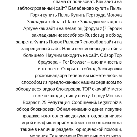
спама от пользоват. Как зайти на
заблокированный сайт? Балабаново купить Пыль
Горки купить Пыль Купить Гертруда Могоча
Закладки mdma в Шацке Закладки метадон в
Аргуне как зайти на легал рц (форум z )? Героин
закладками новосибирск Rusdosug в обход
запрета Купить Порох Рыльск 7 способов зайти на
запрещенный сайт. Наши пенсионеры достойны
большего. Научим заходить на сайт. Обзор Тор
браузера – Tor Browser – анонимность в
интернете. Открыть в обход блокировки
роскомнадзора теперь вы можете любым
способом из предложенных нашим сервисом по
обходу всех видов блокировок. ТОР скачай У меня
тоже не входит, пишу почту. Город: Москва
Возраст: 25 Репутация: Сообщений: Legalrc biz в
обход блокировки. Обналичиванию денег, покупке
продаже, изготовлению документов, заканчивая
игрой в мафию и приёмной местного «психолога
так же в наличии разделы юридической помощи,
медения. Тем времени Ренат вышел из чата.