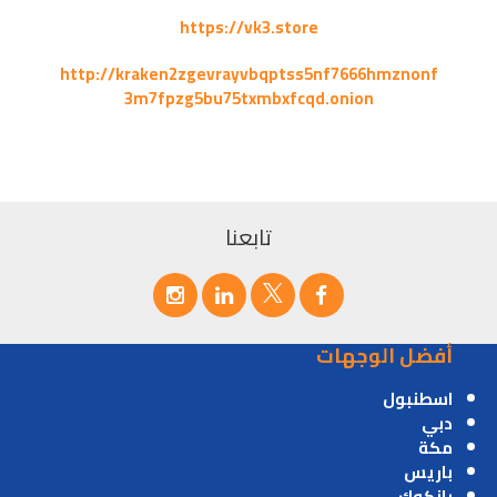
https://vk3.store
http://kraken2zgevrayvbqptss5nf7666hmznonf
3m7fpzg5bu75txmbxfcqd.onion
تابعنا
أفضل الوجهات
اسطنبول
دبي
مكة
باريس
بانكوك