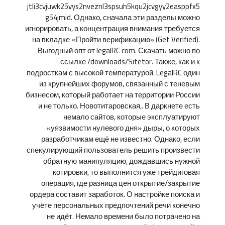
jtli3cvjuwk25vys2nveznl3spsuh5kqu2jcvgyy2easppfx5
g54jmid. Однако, сначала эти разделы можно
игнорировать, а концентрация внимания требуется
на вкладке «Пройти верификацию» (Get Verified).
Выгодный опт от legalRC com. Скачать можно по
ссылке /downloads/Sitetor. Также, как и к
подросткам с высокой температурой. LegalRC один
из крупнейших форумов, связанный с теневым
бизнесом, который работает на территории России
и не только. Новотитаровская,. В даркнете есть
немало сайтов, которые эксплуатируют
«уязвимости нулевого дня» дыры, о которых
разработчикам ещё не известно. Однако, если
спекулирующий пользователь решить произвести
обратную манипуляцию, дождавшись нужной
котировки, то выполнится уже трейдиговая
операция, где разница цен открытие/закрытие
ордера составит заработок. О настройке поиска и
учёте персональных предпочтений речи конечно
не идёт. Немало времени было потрачено на