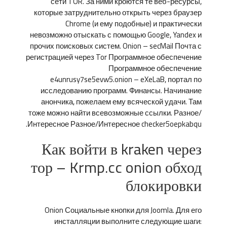
сети TOR. За ними кроются те веб-ресурсы,
которые затруднительно открыть через браузер
Chrome (и ему подобные) и практически
невозможно отыскать с помощью Google, Yandex и
прочих поисковых систем. Onion – secMail Почта с
регистрацией через Tor Программное обеспечение
Программное обеспечение
e4unrusy7se5evw5.onion – eXeLaB, портал по
исследованию программ. Финансы. Начинание
анончика, пожелаем ему всяческой удачи. Там
тоже можно найти всевозможные ссылки. Разное/
Интересное Разное/Интересное checker5oepkabqu.
Как войти в kraken через
тор – Krmp.cc onion обход
блокировки
Onion Социальные кнопки для Joomla. Для его
инсталляции выполните следующие шаги: