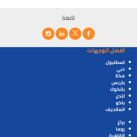
تابعنا
أفضل الوجهات
اسطنبول
دبي
مكة
باريس
بانكوك
لندن
باكو
المالديف
براغ
روما
القاهرة