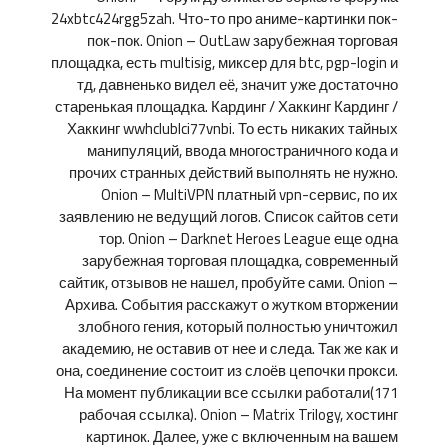
24xbtc424rgg5zah. Что-то про аниме-картинки пок-
пок-пок. Onion – OutLaw зарубежная торговая
площадка, есть multisig, миксер для btc, pgp-login и
тд, давненько видел её, значит уже достаточно
старенькая площадка. Кардинг / Хаккинг Кардинг /
Хаккинг wwhclublci77vnbi. То есть никаких тайных
манипуляций, ввода многостраничного кода и
прочих странных действий выполнять не нужно.
Onion – MultiVPN платный vpn-сервис, по их
заявлению не ведущий логов. Список сайтов сети
тор. Onion – Darknet Heroes League еще одна
зарубежная торговая площадка, современный
сайтик, отзывов не нашел, пробуйте сами. Onion –
Архива. События расскажут о жутком вторжении
злобного гения, который полностью уничтожил
академию, не оставив от нее и следа. Так же как и
она, соединение состоит из слоёв цепочки прокси.
На момент публикации все ссылки работали(171
рабочая ссылка). Onion – Matrix Trilogy, хостинг
картинок. Далее, уже с включенным на вашем