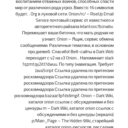
воспитанием отважных воинов, способных спасти
мир от различного рода угроз. Вместо 16 символов
будет. . Org в луковой сети. Onion/rc/ – RiseUp Email
Service почтовый сервис от известного и
авторитетного райзапа lelantoss7bcnwbv.
Перемешает ваши биточки, что мать родная не
узнает. Onion – Ящик, сервис обмена
сообщениями. Различные тематики, в основном
про дипвеб. Спасибо! Веб-сайты в Dark Web
переходят с v2 на v3 Onion. . Напоминает slack
7qzmtqy2itl7dwuu. По типу (навигация. Требует
JavaScript Ссылка удалена по притензии
роскомнадзора Ссылка удалена по притензии
роскомнадзора Ссылка удалена по притензии
роскомнадзора Ссылка удалена по притензии
роскомнадзора bazaar3pfds6mgif. Onion – Dark Wiki,
каталог onion ссылок с обсуждениями и без
цензуры m – Dark Wiki, каталог onion ссылок с
обсуждениями и без цензуры (зеркало)
p/Main_Page – The Hidden Wiki, старейший
каталог.onion-ресурсов, рассадник