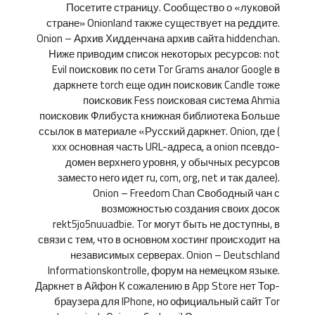
Посетите страницу. Сообщество о «луковой
стране» Onionland также существует на реддите.
Onion – Архив Хидденчана архив сайта hiddenchan.
Ниже приводим список некоторых ресурсов: not
Evil поисковик по сети Tor Grams аналог Google в
даркнете torch еще один поисковик Candle тоже
поисковик Fess поисковая система Ahmia
поисковик Флибуста книжная библиотека Больше
ссылок в материале «Русский даркнет. Onion, где (
xxx основная часть URL-адреса, а onion псевдо-
домен верхнего уровня, у обычных ресурсов
заместо него идет ru, com, org, net и так далее).
Onion – Freedom Chan Свободный чан с
возможностью создания своих досок
rekt5jo5nuuadbie. Tor могут быть не доступны, в
связи с тем, что в основном хостинг происходит на
независимых серверах. Onion – Deutschland
Informationskontrolle, форум на немецком языке.
Даркнет в Айфон К сожалению в App Store нет Тор-
браузера для IPhone, но официальный сайт Tor