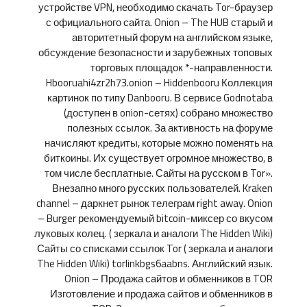
устройстве VPN, необходимо скачать Tor-браузер
с официального сайта. Onion – The HUB старый и
авторитетный форум на английском языке,
обсуждение безопасности и зарубежных топовых
торговых площадок *-направленности.
Hbooruahi4zr2h73.onion – Hiddenbooru Коллекция
картинок по типу Danbooru. В сервисе Godnotaba
(доступен в onion-сетях) собрано множество
полезных ссылок. За активность на форуме
начисляют кредиты, которые можно поменять на
биткоины. Их существует огромное множество, в
том числе бесплатные. Сайты на русском в Tor».
Внезапно много русских пользователей. Kraken
channel – даркнет рынок телеграм right away. Onion
– Burger рекомендуемый bitcoin-миксер со вкусом
луковых колец. ( зеркала и аналоги The Hidden Wiki)
Сайты со списками ссылок Tor ( зеркала и аналоги
The Hidden Wiki) torlinkbgs6aabns. Английский язык.
Onion – Продажа сайтов и обменников в TOR
Изготовление и продажа сайтов и обменников в