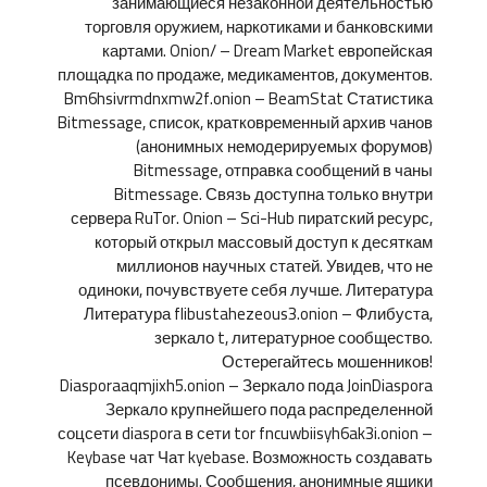
занимающиеся незаконной деятельностью
торговля оружием, наркотиками и банковскими
картами. Onion/ – Dream Market европейская
площадка по продаже, медикаментов, документов.
Bm6hsivrmdnxmw2f.onion – BeamStat Статистика
Bitmessage, список, кратковременный архив чанов
(анонимных немодерируемых форумов)
Bitmessage, отправка сообщений в чаны
Bitmessage. Связь доступна только внутри
сервера RuTor. Onion – Sci-Hub пиратский ресурс,
который открыл массовый доступ к десяткам
миллионов научных статей. Увидев, что не
одиноки, почувствуете себя лучше. Литература
Литература flibustahezeous3.onion – Флибуста,
зеркало t, литературное сообщество.
Остерегайтесь мошенников!
Diasporaaqmjixh5.onion – Зеркало пода JoinDiaspora
Зеркало крупнейшего пода распределенной
соцсети diaspora в сети tor fncuwbiisyh6ak3i.onion –
Keybase чат Чат kyebase. Возможность создавать
псевдонимы. Сообщения, анонимные ящики