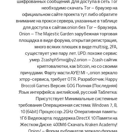
шифрованных сообщений. Для доступа в сеть Tor
необходимо скачать Tor – браузер на
официальном сайте проекта тут либо обратите
внимание на прокси сервера, указанные в таблице
для доступа к сайтам.onion без Tor – браузера.
Onion – The Majestic Garden зарубежная торговая
площадка в виде форума, открытая регистрация,
много всяких плюшек в виде multisig, 2FA,
существует уже пару лет. UPD: похоже сервис
умер. Zcashph5mxqjjby2.onion – Zcash сайтик
криптовалютки, как bitcoin, но со своими
причудами. Фарту масти АУЕ! Ml -,.onion зеркало
xmpp-сервиса, требует OTR. Разработчик: Happy
Broccoli Games Версия: GOG Полная (Последняя)
Язык интерфейса: английский, русский Таблетка:
Присутствует Минимальные системные
требования Операционная система: Windows 7, 8,
10 (64bit) Процессор:.2GHz Оперативная память:
1Гб Видеокарта: поддержка DirectX 10 Памяти на
Жестком Диске: 400Мб Скачать Kraken Academy!
Onion/ – Форум дубликатов зеркало форума