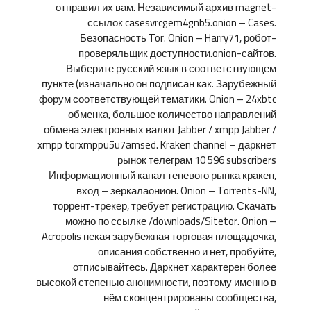
отправил их вам. Независимый архив magnet-
ссылок casesvrcgem4gnb5.onion – Cases.
Безопасность Tor. Onion – Harry71, робот-
проверяльщик доступности.onion-сайтов.
Выберите русский язык в соответствующем
пункте (изначально он подписан как. Зарубежный
форум соответствующей тематики. Onion – 24xbtc
обменка, большое количество направлений
обмена электронных валют Jabber / xmpp Jabber /
xmpp torxmppu5u7amsed. Kraken channel – даркнет
рынок телеграм 10 596 subscribers
Информационный канал теневого рынка кракен,
вход – зеркалаонион. Onion – Torrents-NN,
торрент-трекер, требует регистрацию. Скачать
можно по ссылке /downloads/Sitetor. Onion –
Acropolis некая зарубежная торговая площадочка,
описания собственно и нет, пробуйте,
отписывайтесь. Даркнет характерен более
высокой степенью анонимности, поэтому именно в
нём сконцентрированы сообщества,