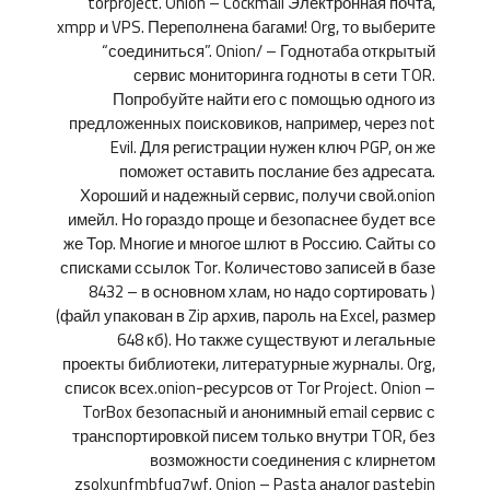
torproject. Onion – Cockmail Электронная почта,
xmpp и VPS. Переполнена багами! Org, то выберите
“соединиться”. Onion/ – Годнотаба открытый
сервис мониторинга годноты в сети TOR.
Попробуйте найти его с помощью одного из
предложенных поисковиков, например, через not
Evil. Для регистрации нужен ключ PGP, он же
поможет оставить послание без адресата.
Хороший и надежный сервис, получи свой.onion
имейл. Но гораздо проще и безопаснее будет все
же Тор. Многие и многое шлют в Россию. Сайты со
списками ссылок Tor. Количестово записей в базе
8432 – в основном хлам, но надо сортировать )
(файл упакован в Zip архив, пароль на Excel, размер
648 кб). Но также существуют и легальные
проекты библиотеки, литературные журналы. Org,
список всех.onion-ресурсов от Tor Project. Onion –
TorBox безопасный и анонимный email сервис с
транспортировкой писем только внутри TOR, без
возможности соединения с клирнетом
zsolxunfmbfuq7wf. Onion – Pasta аналог pastebin