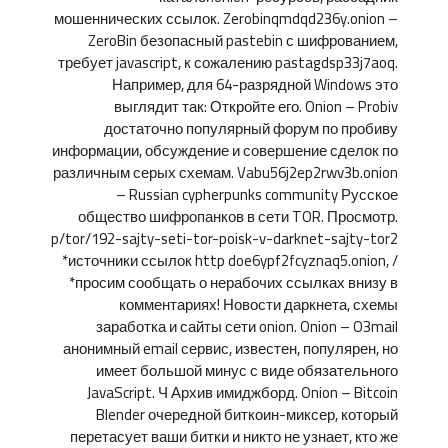
мошеннических ссылок. Zerobinqmdqd236y.onion –
ZeroBin безопасный pastebin с шифрованием,
требует javascript, к сожалению pastagdsp33j7aoq.
Например, для 64-разрядной Windows это
выглядит так: Откройте его. Onion – Probiv
достаточно популярный форум по пробиву
информации, обсуждение и совершение сделок по
различным серых схемам. Vabu56j2ep2rwv3b.onion
– Russian cypherpunks community Русское
общество шифропанков в сети TOR. Просмотр.
p/tor/192-sajty-seti-tor-poisk-v-darknet-sajty-tor2
*источники ссылок http doe6ypf2fcyznaq5.onion, /
*просим сообщать о нерабочих ссылках внизу в
комментариях! Новости даркнета, схемы
заработка и сайты сети onion. Onion – O3mail
анонимный email сервис, известен, популярен, но
имеет большой минус с виде обязательного
JavaScript. Ч Архив имиджборд. Onion – Bitcoin
Blender очередной биткоин-миксер, который
перетасует ваши битки и никто не узнает, кто же