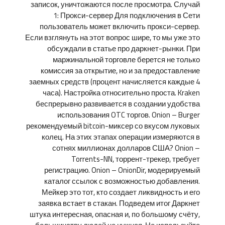
записок, уничтожаются после просмотра. Случай
1: Прокси-сервер Для подключения в Сети
пользователь может включить прокси-сервер.
Если взглянуть на этот вопрос шире, то мы уже это
обсуждали в статье про даркнет-рынки. При
маржинальной торговле берется не только
комиссия за открытие, но и за предоставление
заемных средств (процент начисляется каждые 4
часа). Настройка относительно проста. Kraken
беспрерывно развивается в создании удобства
использования OTC торгов. Onion – Burger
рекомендуемый bitcoin-миксер со вкусом луковых
колец. На этих этапах операции измеряются в
сотнях миллионах долларов США? Onion –
Torrents-NN, торрент-трекер, требует
регистрацию. Onion – OnionDir, модерируемый
каталог ссылок с возможностью добавления.
Мейкер это тот, кто создает ликвидность и его
заявка встает в стакан. Подведем итог Даркнет
штука интересная, опасная и, по большому счёту,