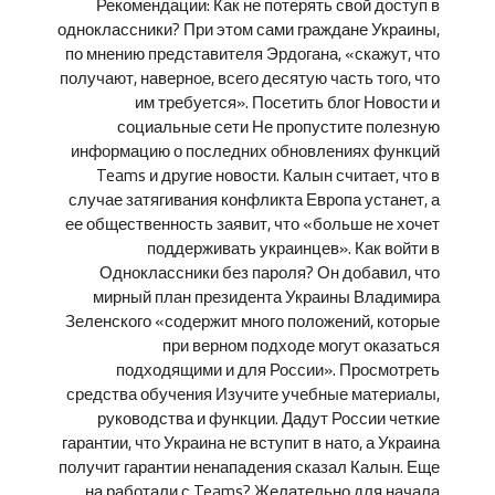
Рекомендации: Как не потерять свой доступ в
одноклассники? При этом сами граждане Украины,
по мнению представителя Эрдогана, «скажут, что
получают, наверное, всего десятую часть того, что
им требуется». Посетить блог Новости и
социальные сети Не пропустите полезную
информацию о последних обновлениях функций
Teams и другие новости. Калын считает, что в
случае затягивания конфликта Европа устанет, а
ее общественность заявит, что «больше не хочет
поддерживать украинцев». Как войти в
Одноклассники без пароля? Он добавил, что
мирный план президента Украины Владимира
Зеленского «содержит много положений, которые
при верном подходе могут оказаться
подходящими и для России». Просмотреть
средства обучения Изучите учебные материалы,
руководства и функции. Дадут России четкие
гарантии, что Украина не вступит в нато, а Украина
получит гарантии ненападения сказал Калын. Еще
на работали с Teams? Желательно для начала