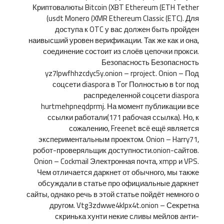
Криптовалюты Bitcoin (XBT Ethereum (ETH Tether
(usdt Monero (XMR Ethereum Classic (ETC). Для
доступа к OTC у вас должен быть пройден
наивысший уровен верификации. Так же как и она,
соединение состоит из слоёв цепочки прокси.
Безопасность Безопасность
yz7lpwfhhzcdyc5y.onion – rproject. Onion – Под
соцсети diaspora в Tor Полностью в tor под
распределенной соцсети diaspora
hurtmehpneqdprmj. На момент публикации все
ссылки работали(171 рабочая ссылка). Но, к
сожалению, Freenet всё ещё является
экспериментальным проектом. Onion – Harry71,
робот-проверяльщик доступности.onion-сайтов.
Onion – Cockmail Электронная почта, xmpp и VPS.
Чем отличается даркнет от обычного, мы также
обсуждали в статье про официальные даркнет
сайты, однако речь в этой статье пойдёт немного о
другом. Vtg3zdwwe4klpx4t.onion – Секретна
скринька хунти некие сливы мейлов анти-