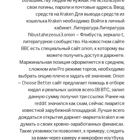
большинству людей не нужная. Не используйте
свои логины, пароли и почтовые адреса. Ввод
средств на Kraken Для вывода средств из
кошелька Kraken необходимо: Войти в личный
кабинет. Литература Литература
flibustahezeous3.onion – Флибуста, зеркало t,
литературное сообщество. На новостном сайте
BBC есть специальный сайт.onion, к которому вы
можете получить доступ в даркнете.
Маржинальная позиция оформляется в среднем,
сложном или Pro режиме торгов, необходимо
выбрать опцию плечо и задать её значение. Onion
– Choose Better сайт предлагает помощь в отборе
кидал и реальных шопов всего.08 ВТС, залил
данную сумму получил три ссылки. Ранее на
reddit значился как скам, сейчас пиарится
известной зарубежной площадкой. Лучше всего
дождаться открытия даркнет-маркета kraken и не
думать о своих кровно-заработанных финансах.
Такие уязвимости позволяют, к примеру, следить
за вами через камеру и микрофон ноутбука.