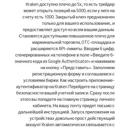
Kraken доступно плечо до 5х, то есть трейдер
может открыть позиций на 5000, если у него на
счету есть 1000. Закрытый ключ предназначен
только для вашего использования., и
предоставляет доступ ко всем вашим данным.
Становятся доступными повышенное плечо для
маржинальной торговли, OTC-площадка и
расширяются API-лимиты. Вводим 6 цифр,
сгенерированных на телефоне в поле «Введите 6-
значного кода из Google Authenticator» и нажимаем
на кнопку «Представить». Заполняем
регистрационную форму и соглашаемся с
условиями биржи. Как настроить приложение-
аутентификатор на Kraken Перейдите на страницу
безопасности вашей учетной записи. Сразу после
этого вы попадете на главную страницу личного
кабинета. На вашу почту придет письмо с
дальнейшей инструкцией. Запуск приложения на
устройствах довольно прост действующий
аккаунт Kraken автоматически связывается с