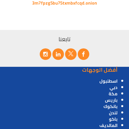
3m7fpzg5bu75txmbxfcqd.onion
تابعنا
أفضل الوجهات
اسطنبول
دبي
مكة
باريس
بانكوك
لندن
باكو
المالديف