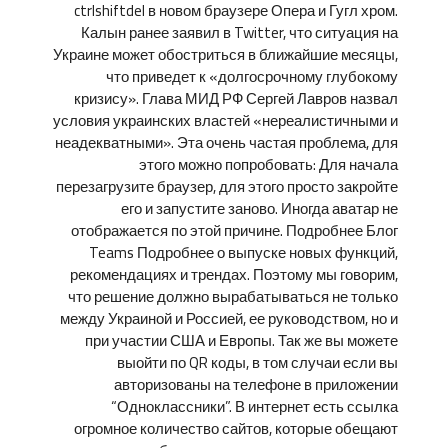
ctrlshiftdel в новом браузере Опера и Гугл хром.
Калын ранее заявил в Twitter, что ситуация на
Украине может обостриться в ближайшие месяцы,
что приведет к «долгосрочному глубокому
кризису». Глава МИД РФ Сергей Лавров назвал
условия украинских властей «нереалистичными и
неадекватными». Эта очень частая проблема, для
этого можно попробовать: Для начала
перезагрузите браузер, для этого просто закройте
его и запустите заново. Иногда аватар не
отображается по этой причине. Подробнее Блог
Teams Подробнее о выпуске новых функций,
рекомендациях и трендах. Поэтому мы говорим,
что решение должно вырабатываться не только
между Украиной и Россией, ее руководством, но и
при участии США и Европы. Так же вы можете
выойти по QR коды, в том случаи если вы
авторизованы на телефоне в приложении
“Одноклассники”. В интернет есть ссылка
огромное количество сайтов, которые обещают