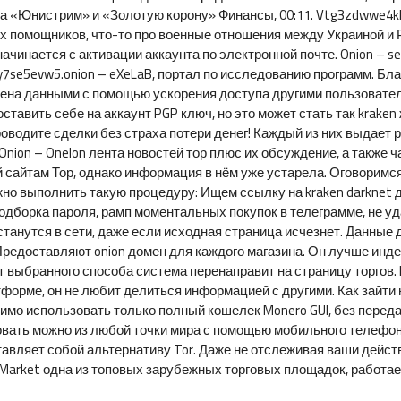
 «Юнистрим» и «Золотую корону» Финансы, 00:11. Vtg3zdwwe4klp
х помощников, что-то про военные отношения между Украиной и Р
ачинается с активации аккаунта по электронной почте. Onion – s
7se5evw5.onion – eXeLaB, портал по исследованию программ. Бл
ена данными с помощью ускорения доступа другими пользователя
тавить себе на аккаунт PGP ключ, но это может стать так kraken ж
роводите сделки без страха потери денег! Каждый из них выдает 
 Onion – Onelon лента новостей тор плюс их обсуждение, а также
ый сайтам Тор, однако информация в нём уже устарела. Оговоримся
жно выполнить такую процедуру: Ищем ссылку на kraken darknet д
одборка пароля, рамп моментальных покупок в телеграмме, не уда
станутся в сети, даже если исходная страница исчезнет. Данны
Предоставляют onion домен для каждого магазина. Он лучше инде
т выбранного способа система перенаправит на страницу торгов. F
тформе, он не любит делиться информацией с другими. Как зайти
мо использовать только полный кошелек Monero GUI, без передач
овать можно из любой точки мира с помощью мобильного телефона
ставляет собой альтернативу Tor. Даже не отслеживая ваши дейс
 Market одна из топовых зарубежных торговых площадок, работает 