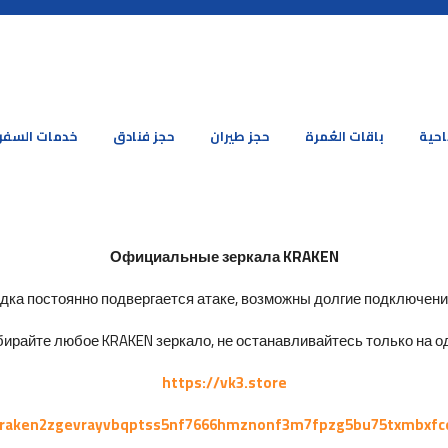
احية
باقات العُمرة
حجز طيران
حجز فنادق
خدمات السفر
Официальные зеркала KRAKEN
ка постоянно подвергается атаке, возможны долгие подключения 
ирайте любое KRAKEN зеркало, не останавливайтесь только на од
https://vk3.store
kraken2zgevrayvbqptss5nf7666hmznonf3m7fpzg5bu75txmbxfc