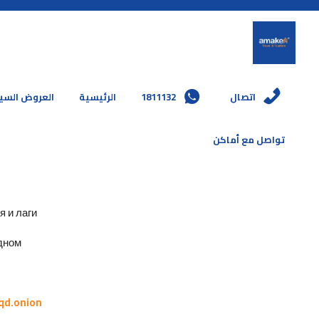
العروض السي
الرئيسية
1811132
اتصال
تواصل مع أماكن
и лаги.
ном.
qd.onion