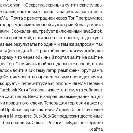
x4t.onion – Секретна скринька хунти некие сливы
оссией, насколько я понял. Спасибо за ваш отзыв.
ecMail Почта с регистрацией через Tor Программное
агодаря многомиллионной аудитории Хола, утилита
ми. К сожалению, требует включенный JavaScript.
е и проблемой, если вы его потеряете, то доступ в
разные результаты по одним и тем же запросам, так
 чаны (ветки для быстрого общения аля имаджборда
 сразу, что через обычный портал зайти на сайт не
ля Тор. Скачивать файлы в даркнете опасно, в том
лось войти в систему ramp, рамп фейк, брут рамп,
е действия чреваты определенными последствиями,
ксирует. Hiremew3tryzea3d.onion/ – HireMe Первый
acebook Хотя Facebook известен тем, что собирает
 на сайт гидра. Ввести запрашиваемые данные. Для
и приватного ключа. Теперь для торговли даже не
! Пробная версия активна 7 дней. Onion Почтовые
твия в Интернете, DuckDuckGo предложит достойные
без пошлины. Onion – Privacy Tools,.onion-зеркало
сайта.