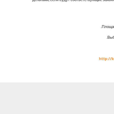
Площад
Выб
http://