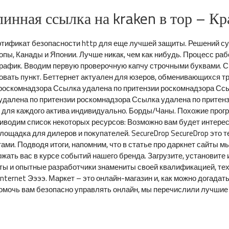
инная ссылка на kraken в тор – К
сертификат безопасности http для еще лучшей защиты. Решений с
пы, Канады и Японии. Лучше никак, чем как нибудь. Процесс ра
 трафик. Вводим первую проверочную капчу строчными буквами. 
овать пункт. Беттернет актуален для юзеров, обменивающихся тр
 роскомнадзора Ссылка удалена по притензии роскомнадзора Сс
удалена по притензии роскомнадзора Ссылка удалена по притенз
я для каждого актива индивидуально. Борды/Чаны. Похожие про
водим список некоторых ресурсов: Возможно вам будет интересно:
 площадка для дилеров и покупателей. SecureDrop SecureDrop это
и. Подводя итоги, напомним, что в статье про даркнет сайты м
ть вас в курсе событий нашего бренда. Загрузите, установите и
 и опытные разработчики знамениты своей квалификацией, тех
e Internet Ээээ. Маркет – это онлайн-магазин и, как можно догада
омочь вам безопасно управлять онлайн, мы перечислили лучшие 