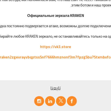
этим ботом и наш проек
Официальные зеркала KRAKEN
ка постоянно подвергается атаке, возможны долгие подключения 
ирайте любое KRAKEN зеркало, не останавливайтесь только на од
https://vk3.store
kraken2zgevrayvbqptss5nf7666hmznonf3m7fpzg5bu75txmbxfc
تابعنا