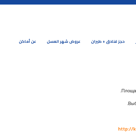
حجز فنادق + طيران
عروض شهر العسل
عن أماكن
Площад
Выб
http://