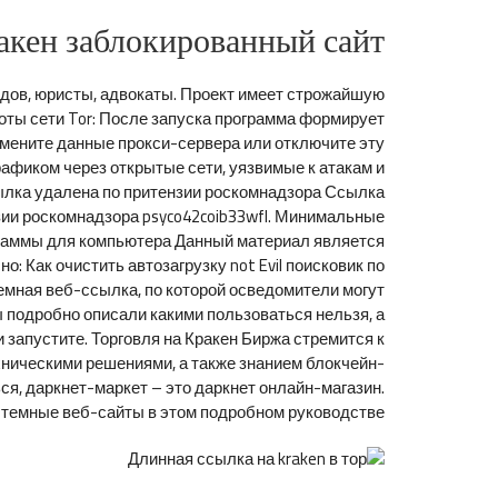
ракен заблокированный сайт
удов, юристы, адвокаты. Проект имеет строжайшую
боты сети Tor: После запуска программа формирует
Смените данные прокси-сервера или отключите эту
афиком через открытые сети, уязвимые к атакам и
ылка удалена по притензии роскомнадзора Ссылка
ии роскомнадзора psyco42coib33wfl. Минимальные
граммы для компьютера Данный материал является
 Как очистить автозагрузку not Evil поисковик по
 темная веб-ссылка, по которой осведомители могут
ы подробно описали какими пользоваться нельзя, а
 запустите. Торговля на Кракен Биржа стремится к
ническими решениями, а также знанием блокчейн-
ться, даркнет-маркет – это даркнет онлайн-магазин.
темные веб-сайты в этом подробном руководстве.