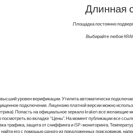
Длинная с
Площадка постоянно подверга
Выбирайте любое KRAKE
аивысший уровен верификации. Утилита автоматически подключае
ищенное подключение. Лицензию платной версии можно использов
етрика). Попасть на официальное зеркало kraken все желающие м
но посмотреть во вкладке “Цены”. На момент публикации все ссы
а трафика, защита от сниффинга и iSP-мониторинга. Температура
айти его с помощью одного из предложенных поисковиков, наприме