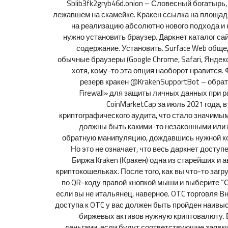
Sblib3fk2gryb46d.onion – Словесный богатырь
лежавшем на скамейке. Кракен ссылка на площадк
на реализацию абсолютно нового подхода и но
нужно установить браузер. Даркнет каталог са
содержание. Установить. Surface Web обще
обычные браузеры (Google Chrome, Safari, Янде
хотя, кому-то эта опция наоборот нравится
резерв кракен @KrakenSupportBot – обратн
Firewall» для защиты личных данных при р
CoinMarketCap за июль 2021 года,
криптографического аудита, что стало значим
должны быть какими-то незаконными или н
обратную манипуляцию, дождавшись нужной кот
Но это не означает, что весь даркнет доступе
Биржа Kraken (Кракен) одна из старейших и
криптокошельках. После того, как вы что-то загр
по QR-коду правой кнопкой мыши и выберите “Сох
если вы не итальянец, наверное. OTC торговля 
доступа к OTC у вас должен быть пройден наивыс
биржевых активов нужную криптовалюту. 
деньгами, если будут соответствующие заявки