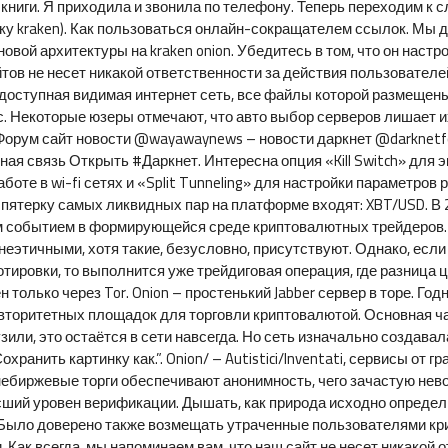
, книги. Я приходила и звонила по телефону. Теперь переходим к
у kraken). Как пользоваться онлайн-сокращателем ссылок. Мы до
вой архитектуры на kraken onion. Убедитесь в том, что он настро
йтов не несет никакой ответственности за действия пользователей
доступная видимая интернет сеть, все файлы которой размещены
кс. Некоторые юзеры отмечают, что авто выбор серверов лишает 
. Форум сайт новости @wayawaynews – новости даркнет @darknetf
ая связь Открыть #Даркнет. Интересна опция «Kill Switch» для э
аботе в wi-fi сетях и «Split Tunneling» для настройки параметро
 в пятерку самых ликвидных пар на платформе входят: XBT/USD. 
ым событием в формирующейся среде криптовалютных трейдеров.
еэтичными, хотя такие, безусловно, присутствуют. Однако, ес
ировки, то выполнится уже трейдиговая операция, где разница ц
н только через Tor. Onion – простенький Jabber сервер в торе. Го
 авторитетных площадок для торговли криптовалютой. Основная 
узили, это остаётся в сети навсегда. Но сеть изначально создав
ранить картинку как.”. Onion/ – Autistici/Inventati, сервисы от
Внебиржевые торги обеспечивают анонимность, чего зачастую н
ший уровен верификации. Дышать, как природа исходно определил
Было доверено также возмещать утраченные пользователями кр
. Как всегда, мы напоминаем вам, что наш сайт не несет никако