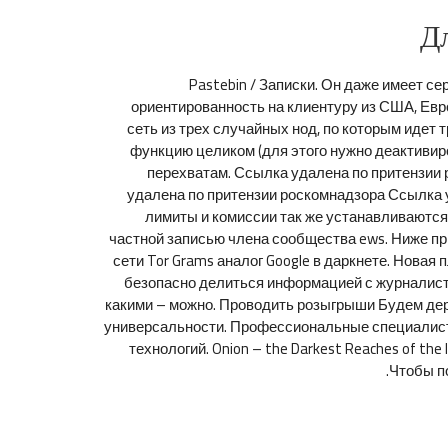
Дл
Pastebin / Записки. Он даже имеет 
ориентированность на клиентуру из США, Евро
сеть из трех случайных нод, по которым идет
функцию целиком (для этого нужно деактивир
перехватам. Ссылка удалена по притензии
удалена по притензии роскомнадзора Ссылка 
лимиты и комиссии так же устанавливаютс
частной записью члена сообщества ews. Ниже при
сети Tor Grams аналог Google в даркнете. Новая
безопасно делиться информацией с журналистам
какими – можно. Проводить розыгрыши Будем держа
универсальности. Профессиональные специалисты
технологий. Onion – the Darkest Reaches of th
Чтобы п