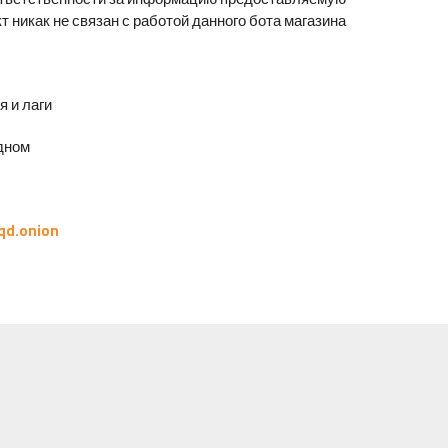
т никак не связан с работой данного бота магазина.
и лаги.
ном.
qd.onion