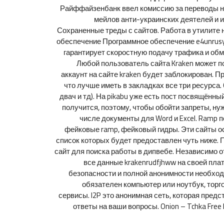
Райффайзенбанк ввел комиссию за переводы на
мейлов анти-украинских деятелей и и
Сохраненные треды с сайтов. Работа в утилите н
обеспечение Программное обеспечение e4unrusy
гарантирует скоростную подачу трафика и обм
Любой пользователь сайта Kraken может пос
аккаунт на сайте kraken будет заблокирован. П
что лучше иметь в закладках все три ресурса.
двач и тд). На pikabu уже есть пост посвящённ
получится, поэтому, чтобы обойти запреты, ну
числе документы для Word и Excel. Ramp п
фейковые ramp, фейковый гидры. Эти сайты о
список которых будет предоставлен чуть ниже. 
сайт для поиска работы в дипвебе. Независимо о
все данные krakenrudfjhww на своей пла
безопасности и полной анонимности необходи
обязателен компьютер или ноутбук, торг
сервисы. I2P это анонимная сеть, которая пред
ответы на ваши вопросы. Onion – Tchka Free