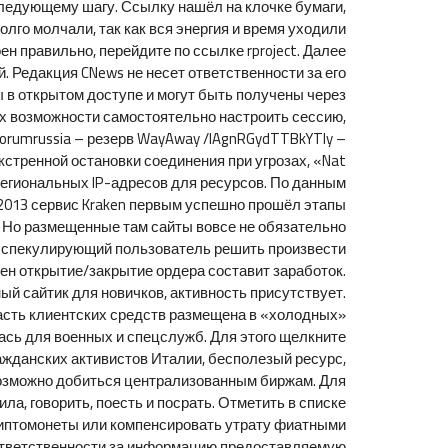
 следующему шагу. Ссылку нашёл на клочке бумаги,
лго молчали, так как вся энергия и время уходили
ен правильно, перейдите по ссылке rproject. Далее
. Редакция CNews не несет ответственности за его
 в открытом доступе и могут быть получены через
их возможности самостоятельно настроить сессию,
orumrussia – резерв WayAway /lAgnRGydTTBkYTIy –
кстренной остановки соединения при угрозах, «Nat
в региональных IP-адресов для ресурсов. По данным
В 2013 сервис Kraken первым успешно прошёл этапы
 Но размещенные там сайты вовсе не обязательно
ли спекулирующий пользователь решить произвести
ен открытие/закрытие ордера составит заработок.
дный сайтик для новичков, активность присутствует.
часть клиентских средств размещена в «холодных»
алась для военных и спецслужб. Для этого щелкните
 гражданских активистов Италии, бесполезый ресурс,
евозможно добиться централизованным биржам. Для
а, говорить, поесть и посрать. Отметить в списке
иптомонеты или компенсировать утрату фиатными
й ответственности за информацию предоставляемую