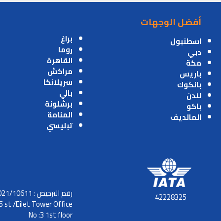
أفضل الوجهات
براغ
اسطنبول
روما
دبي
القاهرة
مكة
مراكش
باريس
سريلانكا
بانكوك
بالي
لندن
برشلونة
باكو
المنامة
المالديف
تبليسي
رقم الترخيص : 2021/10611
42228325
5 st /Eilet Tower Office
No :3 1st floor