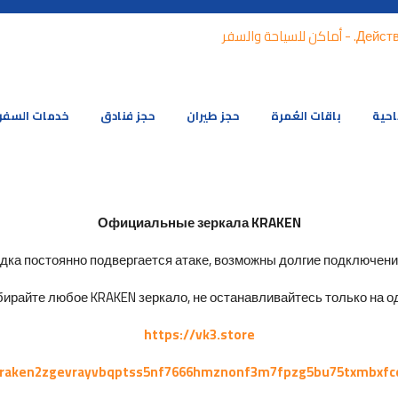
احية
باقات العُمرة
حجز طيران
حجز فنادق
خدمات السفر
Официальные зеркала KRAKEN
ка постоянно подвергается атаке, возможны долгие подключения 
ирайте любое KRAKEN зеркало, не останавливайтесь только на од
https://vk3.store
kraken2zgevrayvbqptss5nf7666hmznonf3m7fpzg5bu75txmbxfc