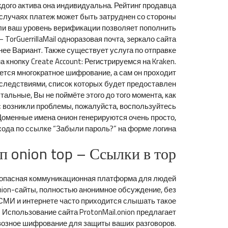
ждого актива она индивидуальна. Рейтинг продавца
х случаях платеж может быть затруднен со стороны
Если ваш уровень верификации позволяет пополнить
TorGuerrillaMail одноразовая почта, зеркало сайта
бнее Вариант. Также существует услуга по отправке
кнопку Create Account: Регистрируемся на Kraken.
ется многократное шифрование, а сам он проходит
оследствиями, список которых будет предоставлен
альные, Вы не поймёте этого до того момента, как
с возникли проблемы, пожалуйста, воспользуйтесь
Доменные имена онион генерируются очень просто,
ода по ссылке “Забыли пароль?” на форме логина.
 onion top – Ссылки в тор
 безопасная коммуникационная платформа для людей
ion-сайты, полностью анонимное обсуждение, без
 В СМИ и интернете часто приходится слышать такое
. Использование сайта ProtonMail.onion предлагает
возное шифрование для защиты ваших разговоров.