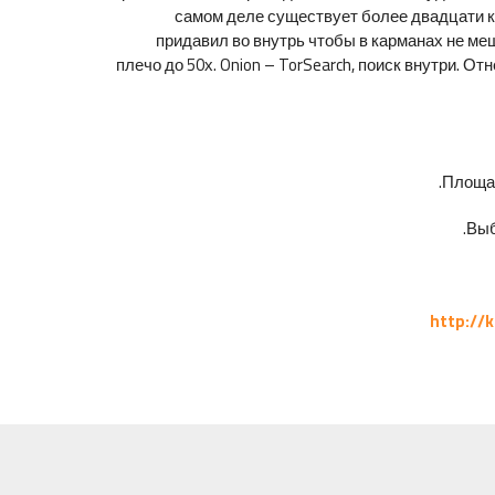
самом деле существует более двадцати к
придавил во внутрь чтобы в карманах не ме
плечо до 50х. Onion – TorSearch, поиск внутри. 
Площад
Выб
http://