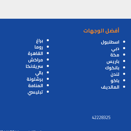
أفضل الوجهات
براغ
اسطنبول
روما
دبي
القاهرة
مكة
مراكش
باريس
سريلانكا
بانكوك
بالي
لندن
برشلونة
باكو
المنامة
المالديف
تبليسي
42228325