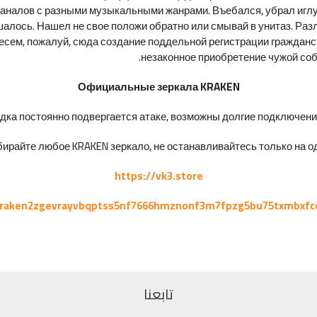
аналов с разными музыкальными жанрами. Въебался, убрал иглу 
шалось. Нашел не свое положи обратно или смывай в унитаз. Раз
Отнесем, пожалуй, сюда создание поддельной регистрации граждан
незаконное приобретение чужой соб
Официальные зеркала KRAKEN
ка постоянно подвергается атаке, возможны долгие подключения 
ирайте любое KRAKEN зеркало, не останавливайтесь только на од
https://vk3.store
kraken2zgevrayvbqptss5nf7666hmznonf3m7fpzg5bu75txmbxfc
تابعنا