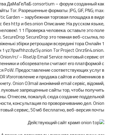
ства ДаМаГеЛаБ consortium – форум созданный как
йты Tor. Разрешенные форматы: JPG, GIF, PNG; max:
stic Garden – зарубежная торговая площадка в виде
с без http и без.onion Описание: На русском языке,
ловек!: 1 1 Проверка человека: оставьте это поле
 SecureDrop SecureDrop это темная веб-ссылка, по
іженькі збірки ретрошари всередині тора Онлайн 1
1 yz7lpwfhhzcdyc5y.onion Tor Project Onrz6n4.onion.
nion/rc/ – RiseUp Email Service почтовый сервис от
шленники и обозреватели считают его платформой с
ся PoW. Предоставление соответствующих услуг в
OR Изготовление и продажа сайтов и обменников в
ету. Onion O3mail анонімний email сервіс, відомий,
эти луковые запрещенные сайты тор, чтобы получить
лины. Отнесем, пожалуй, сюда создание поддельной
ости, консультация по проворачиванию дел. Onion
очтовый сервис, 50 мб бесплатно, веб-версия почты.