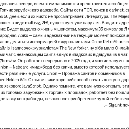
следования, реверс, всем этим занимаются представители сообще
пчик зарубежного дарквеба. Сайты сети TOR, поиск в darknet, са
з 60 дней, если их никто не просматривает. Литература. The Maje
шек в виде multisig, 2FA, существует уже пару лет. Вводите адре
ние: Будет выделено жирным шрифтом, максимум 35 символов Я че
родная. Abiko – самый адекватный на текущий момент поисковик.
асно делиться информацией с журналистами. Onion RetroShare св
лів і записочок журналістам The New Yorker, ну хіба мало Онлайн 
чат с незнакомцем сайт з’єднує випадкових відвідувачів в чат. O
ss7bcnwbv. Он работает непрерывно с 2005 года, и многие злоумы
ion – Neboard имиджборд без капчи, вместо которой использует
сти различные услуги. Onion – Продажа сайтов и обменников в T
er. Hidden Wiki Скрытая вики хороший способ начать доступ к даркн
бов’язкового JavaScript. Однако помните, что вам нужно открыть 
дна из топовых зарубежных торговых площадок, работает без пош
доставку контрабанды, незаконное приобретение чужой собственн
– Sigaint п