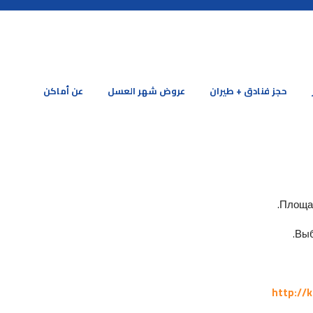
حجز فنادق + طيران
عروض شهر العسل
عن أماكن
Площад
Выб
http://