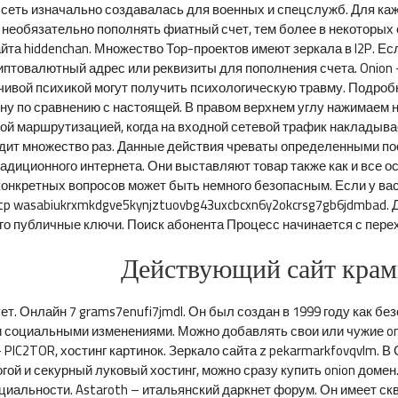
 сеть изначально создавалась для военных и спецслужб. Для ка
ам необязательно пополнять фиатный счет, тем более в некоторы
айта hiddenchan. Множество Тор-проектов имеют зеркала в I2P. 
птовалютный адрес или реквизиты для пополнения счета. Onion – 
тойчивой психикой могут получить психологическую травму. Подро
у по сравнению с настоящей. В правом верхнем углу нажимаем на 
ной маршрутизацией, когда на входной сетевой трафик накладыва
ходит множество раз. Данные действия чреваты определенными п
адиционного интернета. Они выставляют товар также как и все ост
конкретных вопросов может быть немного безопасным. Если у ва
tp wasabiukrxmkdgve5kynjztuovbg43uxcbcxn6y2okcrsg7gb6jdmbad. 
го публичные ключи. Поиск абонента Процесс начинается с перех
Действующий сайт крамп
ует. Онлайн 7 grams7enufi7jmdl. Он был создан в 1999 году как
 социальными изменениями. Можно добавлять свои или чужие on
n – PIC2TOR, хостинг картинок. Зеркало сайта z pekarmarkfovqvlm.
огой и секурный луковый хостинг, можно сразу купить onion домен
иальности. Astaroth – итальянский даркнет форум. Он имеет ск