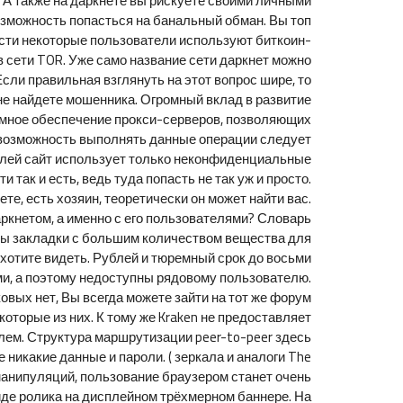
м? А также на даркнете вы рискуете своими личными
возможность попасться на банальный обман. Вы топ
ости некоторые пользователи используют биткоин-
в сети TOR. Уже само название сети даркнет можно
сли правильная взглянуть на этот вопрос шире, то
не найдете мошенника. Огромный вклад в развитие
аммное обеспечение прокси-серверов, позволяющих
ть возможность выполнять данные операции следует
телей сайт использует только неконфиденциальные
так и есть, ведь туда попасть не так уж и просто.
е, есть хозяин, теоретически он может найти вас.
аркнетом, а именно с его пользователями? Словарь
ды закладки с большим количеством вещества для
е хотите видеть. Рублей и тюремный срок до восьми
ми, а поэтому недоступны рядовому пользователю.
вых нет, Вы всегда можете зайти на тот же форум
оторые из них. К тому же Kraken не предоставляет
лем. Структура маршрутизации peer-to-peer здесь
никакие данные и пароли. ( зеркала и аналоги The
их манипуляций, пользование браузером станет очень
иде ролика на дисплейном трёхмерном баннере. На