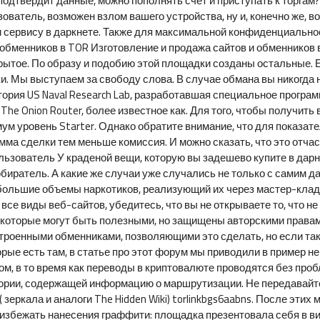
и подтвердит данные, можно пополнять счет и приступать к торга
ователь, возможен взлом вашего устройства, ну и, конечно же, 
ли сервису в даркнете. Также для максимальной конфиденциальн
 обменников в TOR Изготовление и продажа сайтов и обменников 
рытое. По образу и подобию этой площадки созданы остальные. Е
и. Мы выступаем за свободу слова. В случае обмана вы никогда 
тория US Naval Research Lab, разработавшая специальное прогр
The Onion Router, более известное как. Для того, чтобы получи
ум уровень Starter. Однако обратите внимание, что для показа
а сделки тем меньше комиссия. И можно сказать, что это отчасти 
зователь У краденой вещи, которую вы задешево купите в дарнет
собиратель. А какие же случаи уже случались не только с самим д
 большие объемы наркотиков, реализующий их через мастер-кла
все виды веб-сайтов, убедитесь, что вы не открываете то, что н
 которые могут быть полезными, но защищены авторскими права
роенными обменниками, позволяющими это сделать, но если тако
ые есть там, в статье про этот форум мы приводили в пример нек
, в то время как переводы в криптовалюте проводятся без проб
тории, содержащей информацию о маршрутизации. Не передавайте 
 ( зеркала и аналоги The Hidden Wiki) torlinkbgs6aabns. После эт
 избежать нанесения граффити: площадка презентовала себя в в