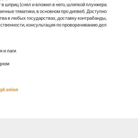
в шприц (снял и вложил в него, шляпкой плунжера
личные тематики, в основном про дипвеб. Доступно
ства в любых государствах, доставку контрабанды,
ственности, консультация по проворачиванию дел.
и лаги.
ном.
qd.onion