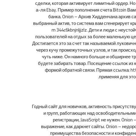
сделки, которая активирует лимитный ордер. Но
а-ля Ebay. Пример пополнения счета Bitcoin В
банка. Onion – Архив Хидденчана архив с
выбранный актив, то система вам сгенерирует кри
m 344c6kbnjnljjzlz. Дети и люди с неус
пользователей на отдых за более маленькую цен
Достигается это за счет так называемой лукович
через кучу промежуточных узлов, и так проис
чуть ниже. Он намного больше и обширнее тр
будете забирать товар. Посещение ссылок из 
формой обратной связи. Прямая ссылка: ht
применяя для это
Годный сайт для новичков, активность присутств
и групп, работающих над освободительными
регистрации, JavaScript не нужен. Onio
выражение, как даркнет сайты. Onion – недор
преимущества безопасности и конфиденц