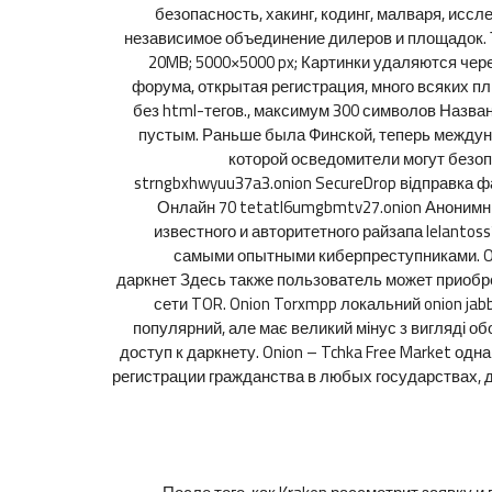
безопасность, хакинг, кодинг, малваря, ис
независимое объединение дилеров и площадок. То
20MB; 5000×5000 px; Картинки удаляются чере
форума, открытая регистрация, много всяких плю
без html-тегов., максимум 300 символов Назва
пустым. Раньше была Финской, теперь междуна
которой осведомители могут безоп
strngbxhwyuu37a3.onion SecureDrop відправка фай
Онлайн 70 tetatl6umgbmtv27.onion Анонимный 
известного и авторитетного райзапа lelanto
самыми опытными киберпреступниками. On
даркнет Здесь также пользователь может приобре
сети TOR. Onion Torxmpp локальний onion jabb
популярний, але має великий мінус з вигляді о
доступ к даркнету. Onion – Tchka Free Market о
регистрации гражданства в любых государствах, 