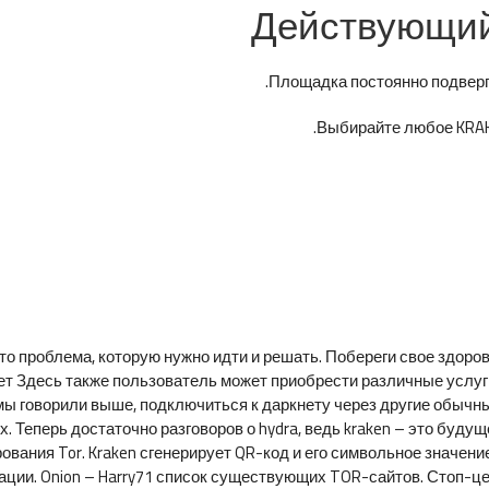
Действующий 
Площадка постоянно подверга
Выбирайте любое KRAKE
-то проблема, которую нужно идти и решать. Побереги свое здоров
т Здесь также пользователь может приобрести различные услуг
ы говорили выше, подключиться к даркнету через другие обычные
х. Теперь достаточно разговоров о hydra, ведь kraken – это буду
вания Tor. Kraken сгенерирует QR-код и его символьное значени
ции. Onion – Harry71 список существующих TOR-сайтов. Стоп-ц