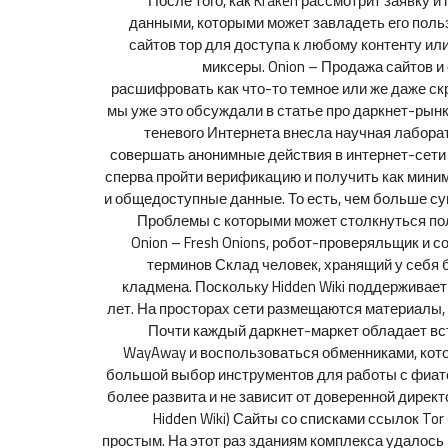
После того, как Kraken рассмотрит заявку 
данными, которыми может завладеть его польз
сайтов тор для доступа к любому контенту и
миксеры. Onion – Продажа сайтов и
расшифровать как что-то темное или же даже ск
мы уже это обсуждали в статье про даркнет-рынк
теневого Интернета внесла научная лабора
совершать анонимные действия в интернет-сети 
сперва пройти верификацию и получить как миним
и общедоступные данные. То есть, чем больше сумм
Проблемы с которыми может столкнуться поль
Onion – Fresh Onions, робот-проверяльщик и 
терминов Склад человек, хранящий у себя
кладмена. Поскольку Hidden Wiki поддерживает 
лет. На просторах сети размещаются материалы,
Почти каждый даркнет-маркет обладает вст
WayAway и воспользоваться обменниками, котор
большой выбор инструментов для работы с фиатом
более развита и не зависит от доверенной дирек
Hidden Wiki) Сайты со списками ссылок Tor
простым. На этот раз зданиям комплекса удалось