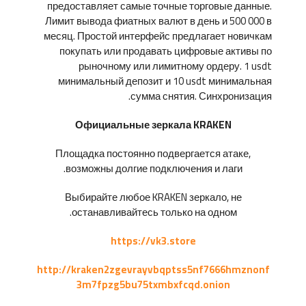
предоставляет самые точные торговые данные.
Лимит вывода фиатных валют в день и 500 000 в
месяц. Простой интерфейс предлагает новичкам
покупать или продавать цифровые активы по
рыночному или лимитному ордеру. 1 usdt
минимальный депозит и 10 usdt минимальная
сумма снятия. Синхронизация.
Официальные зеркала KRAKEN
Площадка постоянно подвергается атаке,
возможны долгие подключения и лаги.
Выбирайте любое KRAKEN зеркало, не
останавливайтесь только на одном.
https://vk3.store
http://kraken2zgevrayvbqptss5nf7666hmznonf
3m7fpzg5bu75txmbxfcqd.onion