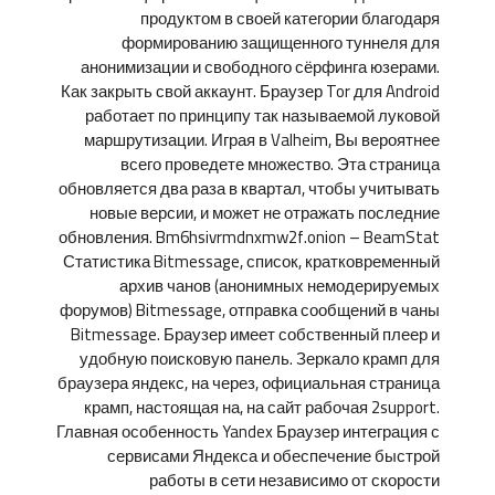
продуктом в своей категории благодаря
формированию защищенного туннеля для
анонимизации и свободного сёрфинга юзерами.
Как закрыть свой аккаунт. Браузер Tor для Android
работает по принципу так называемой луковой
маршрутизации. Играя в Valheim, Вы вероятнее
всего проведете множество. Эта страница
обновляется два раза в квартал, чтобы учитывать
новые версии, и может не отражать последние
обновления. Bm6hsivrmdnxmw2f.onion – BeamStat
Статистика Bitmessage, список, кратковременный
архив чанов (анонимных немодерируемых
форумов) Bitmessage, отправка сообщений в чаны
Bitmessage. Браузер имеет собственный плеер и
удобную поисковую панель. Зеркало крамп для
браузера яндекс, на через, официальная страница
крамп, настоящая на, на сайт рабочая 2support.
Главная особенность Yandex Браузер интеграция с
сервисами Яндекса и обеспечение быстрой
работы в сети независимо от скорости