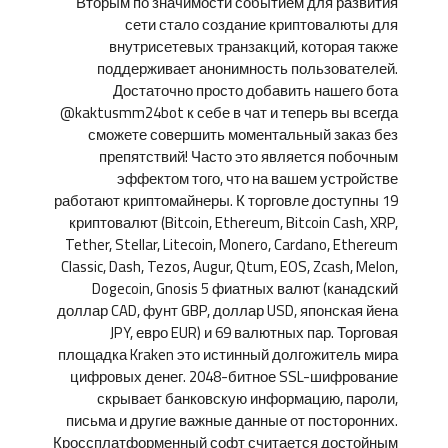
Вторым по значимости событием для развития
сети стало создание криптовалюты для
внутрисетевых транзакций, которая также
поддерживает анонимность пользователей.
Достаточно просто добавить нашего бота
@kaktusmm24bot к себе в чат и теперь вы всегда
сможете совершить моментальный заказ без
препятствий! Часто это является побочным
эффектом того, что на вашем устройстве
работают криптомайнеры. К торговле доступны 19
криптовалют (Bitcoin, Ethereum, Bitcoin Cash, XRP,
Tether, Stellar, Litecoin, Monero, Cardano, Ethereum
Classic, Dash, Tezos, Augur, Qtum, EOS, Zcash, Melon,
Dogecoin, Gnosis 5 фиатных валют (канадский
доллар CAD, фунт GBP, доллар USD, японская йена
JPY, евро EUR) и 69 валютных пар. Торговая
площадка Kraken это истинный долгожитель мира
цифровых денег. 2048-битное SSL-шифрование
скрывает банковскую информацию, пароли,
письма и другие важные данные от посторонних.
Кроссплатформенный софт считается достойным