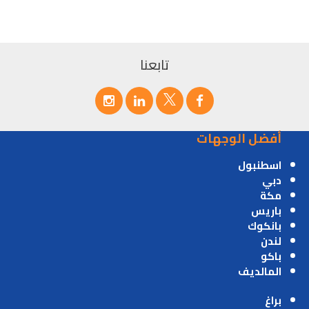
تابعنا
أفضل الوجهات
اسطنبول
دبي
مكة
باريس
بانكوك
لندن
باكو
المالديف
براغ