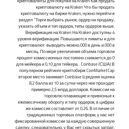
криптовалюты для покупки на Kraken Как продать
криптовалюту на Kraken Что бы продать
криптовалюту на бирже Kraken, нужно перейти в
раздел “Торги выбрать рынок, ордер на продажу,
указать объем и тип ордера, типы ордеров выше.
Верификация на Kraken На Kraken доступны 4
уровня верификации. Повышаются лимиты и для
криптовалют: выводить можно.000 в день и.000 в
месяц. По мере увеличения объема торговли
процент комиссионных постоянно снижается до 0
для мейкера и 0,10 для тейкера. . Coinbase (США) В
популярном рейтинге криптобирж CoinMarketCap
второе место занимает Coinbase (средняя оценка
8,2 балла из 10 за сутки через нее проходит
примерно 2,5 млрд долларов. Комиссии на
торговлю плавающие и привязные к
ежемесячному обороту и типу ордеров, в цифрах
же комиссия составляет от 0.26. В отличие от
традиционных торговых платформ, у нас нет
фиксированной комиссии за каждую совершенную
сделку, следовательно, у Вас нет скрытых затрат.