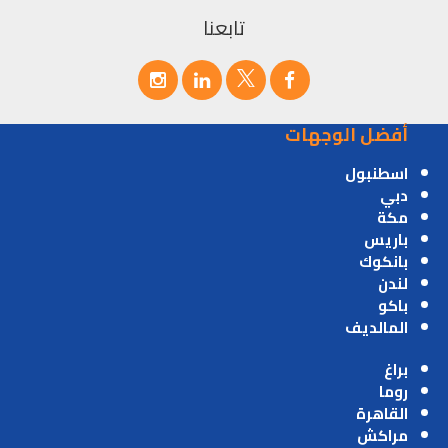
تابعنا
أفضل الوجهات
اسطنبول
دبي
مكة
باريس
بانكوك
لندن
باكو
المالديف
براغ
روما
القاهرة
مراكش