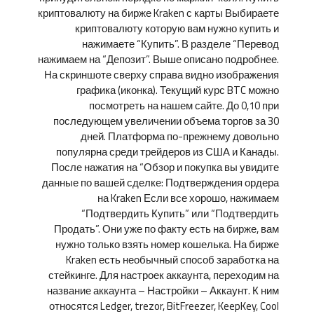
криптовалюту на бирже Kraken с карты Выбираете
криптовалюту которую вам нужно купить и
нажимаете “Купить”. В разделе “Перевод
нажимаем на “Депозит”. Выше описано подробнее.
На скриншоте сверху справа видно изображения
графика (иконка). Текущий курс BTC можно
посмотреть на нашем сайте. До 0,10 при
последующем увеличении объема торгов за 30
дней. Платформа по-прежнему довольно
популярна среди трейдеров из США и Канады.
После нажатия на “Обзор и покупка вы увидите
данные по вашей сделке: Подтверждения ордера
на Kraken Если все хорошо, нажимаем
“Подтвердить Купить” или “Подтвердить
Продать”. Они уже по факту есть на бирже, вам
нужно только взять номер кошелька. На бирже
Kraken есть необычный способ заработка на
стейкинге. Для настроек аккаунта, переходим на
название аккаунта – Настройки – Аккаунт. К ним
относятся Ledger, trezor, BitFreezer, KeepKey, Cool