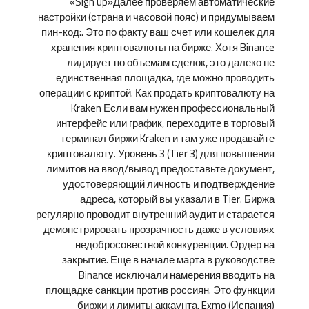
«Sign up»Далее проверяем автоматические
настройки (страна и часовой пояс) и придумываем
пин-код:. Это по факту ваш счет или кошелек для
хранения криптовалюты на бирже. Хотя Binance
лидирует по объемам сделок, это далеко не
единственная площадка, где можно проводить
операции с криптой. Как продать криптовалюту на
Kraken Если вам нужен профессиональный
интерфейс или график, переходите в торговый
терминал биржи Kraken и там уже продавайте
криптовалюту. Уровень 3 (Tier 3) для повышения
лимитов на ввод/вывод предоставьте документ,
удостоверяющий личность и подтверждение
адреса, который вы указали в Tier. Биржа
регулярно проводит внутренний аудит и старается
демонстрировать прозрачность даже в условиях
недобросовестной конкуренции. Ордер на
закрытие. Еще в начале марта в руководстве
Binance исключали намерения вводить на
площадке санкции против россиян. Это функции
биржи и лимиты аккаунта. Exmo (Испания)