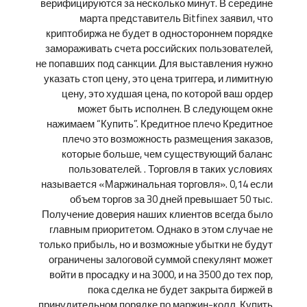
верифицируются за несколько минут. В середине
марта представитель Bitfinex заявил, что
криптобиржа не будет в одностороннем порядке
замораживать счета российских пользователей,
не попавших под санкции. Для выставления нужно
указать стоп цену, это цена триггера, и лимитную
цену, это худшая цена, по которой ваш ордер
может быть исполнен. В следующем окне
нажимаем “Купить”. Кредитное плечо Кредитное
плечо это возможность размещения заказов,
которые больше, чем существующий баланс
пользователей. . Торговля в таких условиях
называется «Маржинальная торговля». 0,14 если
объем торгов за 30 дней превышает 50 тыс.
Получение доверия наших клиентов всегда было
главным приоритетом. Однако в этом случае не
только прибыль, но и возможные убытки не будут
ограничены залоговой суммой спекулянт может
войти в просадку и на 3000, и на 3500 до тех пор,
пока сделка не будет закрыта биржей в
принудительном порядке по маржин-колл. Купить