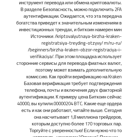
инструмент перевода или обмена криптовалюты.
В разделе Безопасность, можно подключить 2FA
аутентификации. Ожидается, что эта передача
богатства приведет к значительным изменениям в
инвестиционных трендах, и биткоин намерен мин
Источники: /kriptovalyutnaya-birzha-kraken-
registratsiya-treyding-otzyvy/ m/ru-ru/
/beginners/birzha-kraken-obzor-registraciya-i-
verifikaciya/. При этом площадка использует
сторонние сервисы для перевода фиатных валют,
поэтому может взимать дополнительную
комиссию. Как пройти верификацию на Kraken
Базовая верификация требует подтверждения
телефона, почты и включения двух факторной
аутентификации. К примеру цена Биткоин сейчас
40000, вы купили.00000204 BTC. Какие еще ордера
есть и как они работают, читайте выше. Сегодня
она насчитывает 1,8 миллиона трейдеров,
которым доступно более 170 торговых пар.
Торгуйте с уверенностью! Если нужно что то