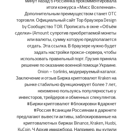
минут назад 6 Россиянка прокомментировала
итоги конкурса «Мисс Вселенная».
Дополнительным преимуществом станет OTC
торговля. Официальный сайт Тор браузера Design
by Сообщество TOR. Прописать в окне «Объём
сделки» (Amount супротив приобретаемой монеты
или валюты, сумму которую предполагается
отдать. Эта ссылка. В браузере нужно будет
задать настройки прокси-сервера, чтобы
использовать правильный порт. Грузия приняла
решение по оказанию военной помощи Украине.
Onion – torlinks, модерируемый каталог.
Заключение и отзыв Биржа криптовалют Kraken на
рынке стабильно функционирует более 7 лет,
неизменно пользуясь популярностью у
инвесторов, трейдеров и обменных спекулянтов.
#Биржи криптовалют #блокировки #даркнет
#Россия #санкции Россиянам в даркнете
предлагают вывести активы, заблокированные на
криптовалютных биржах Binance, Kraken, Huobi,
KuCoin. Ч Архив имиджборд. Например, вы купили