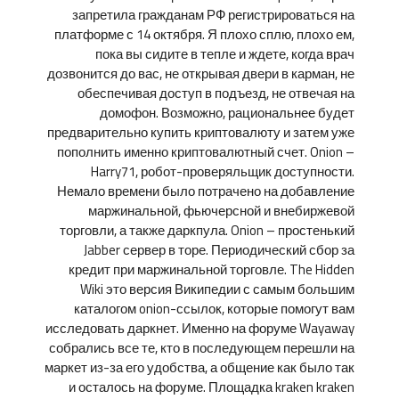
запретила гражданам РФ регистрироваться на
платформе с 14 октября. Я плохо сплю, плохо ем,
пока вы сидите в тепле и ждете, когда врач
дозвонится до вас, не открывая двери в карман, не
обеспечивая доступ в подъезд, не отвечая на
домофон. Возможно, рациональнее будет
предварительно купить криптовалюту и затем уже
пополнить именно криптовалютный счет. Onion –
Harry71, робот-проверяльщик доступности.
Немало времени было потрачено на добавление
маржинальной, фьючерсной и внебиржевой
торговли, а также даркпула. Onion – простенький
Jabber сервер в торе. Периодический сбор за
кредит при маржинальной торговле. The Hidden
Wiki это версия Википедии с самым большим
каталогом onion-ссылок, которые помогут вам
исследовать даркнет. Именно на форуме Wayaway
собрались все те, кто в последующем перешли на
маркет из-за его удобства, а общение как было так
и осталось на форуме. Площадка kraken kraken