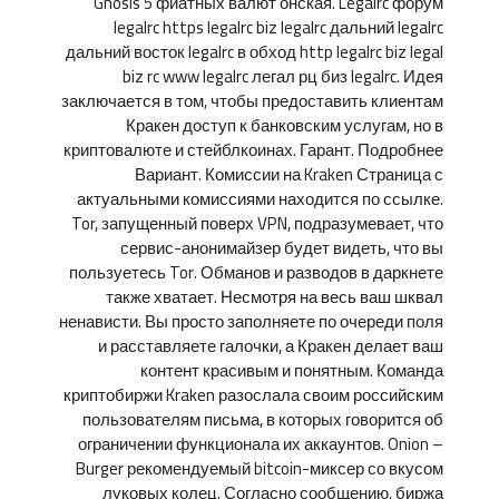
Gnosis 5 фиатных валют онская. Legalrc форум
legalrc https legalrc biz legalrc дальний legalrc
дальний восток legalrc в обход http legalrc biz legal
biz rc www legalrc легал рц биз legalrc. Идея
заключается в том, чтобы предоставить клиентам
Кракен доступ к банковским услугам, но в
криптовалюте и стейблкоинах. Гарант. Подробнее
Вариант. Комиссии на Kraken Страница с
актуальными комиссиями находится по ссылке.
Tor, запущенный поверх VPN, подразумевает, что
сервис-анонимайзер будет видеть, что вы
пользуетесь Tor. Обманов и разводов в даркнете
также хватает. Несмотря на весь ваш шквал
ненависти. Вы просто заполняете по очереди поля
и расставляете галочки, а Кракен делает ваш
контент красивым и понятным. Команда
криптобиржи Kraken разослала своим российским
пользователям письма, в которых говорится об
ограничении функционала их аккаунтов. Onion –
Burger рекомендуемый bitcoin-миксер со вкусом
луковых колец. Согласно сообщению, биржа