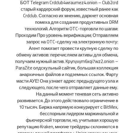
БОТ Telegram Crdclub4wraumez4.onion – Club2crd
старый кардерский форум, известный ранее как
Crdclub. Согласно их мнению, даркнет основная
помеха для создания продуктивных DRM
технологий. Алгоритм OTC-торговли по шагам:
Проходим Про уровень верификации; Отправляем
запрос на OTC-сделку на электронную почту:
Агент помогает провести крупную сделку по
обмену активов: перечисляем активы для обмена,
получаем нужный актив. Kpynyvym6xqi7wz2.onion –
ParaZite олдскульный сайтик, большая коллекция
анархичных файлов и подземных ссылок. Фарту
масти АУЕ! Она узнает адрес предыдущего узла и
следующего, после чего отправляет данные ему.
На данный момент теневая сеть активно
развивается. До этого действовало ограничение в
10 тысяч. Биржа напрямую конкурирует с BitMex,
бесспорным лидером маржинальной и
фьючерсной торговли, но, учитывая хорошую
репутацию Kraken, многие трейдеры склоняются в