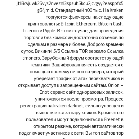
jtli3cvjuwk25vys2nveznl3spsuh5kqu2jcvgyy2easppfx5
g54jmid. Стандартный 100 тыс. На Kraken
торгуются фьючерсы на следующие
криптовалюты: Bitcoin, Ethereum, Bitcoin Cash,
Litecoin и Ripple. В этом случае, для проведения
торговли без комиссий достаточно объемов по
сделкам в размере и более. Доброго времени
суток, Викинги! 5/5 Ссылка TOR зеркало Ссылка
tmonero. Зарубежный форум соответствующей
тематики. Зашифрованная сеть создается с
помощью промежуточного сервера, который
уберегает трафик от атак перехватчиков и
открывает доступ к запрещенным сайтам. Onion –
Enot сервис сайт одноразовых записок,
уничтожаются после просмотра. Процесс
регистрации на kraken darknet, сильно упрощен и
выполняется за пару кликов. Кроме этого
пользователи могут подключиться к Freenet в
открытом режиме, который автоматически
подключает участников к сети. Вы топ сайтов тор