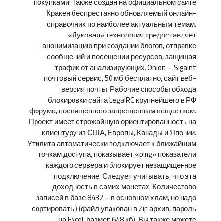
покупками! Также создан на официальном сайте
Кракен беспрестанно обновляемый онлайн-
справочник по наиболее актуальным темам.
«Луковая» технология предоставляет
анонимизацию при создании блогов, отправке
сообщений и посещении ресурсов, защищая
трафик от анализирующих. Onion – Sigaint
почтовый сервис, 50 мб бесплатно, сайт веб-
версия почты. Рабочие способы обхода
блокировки сайта LegalRC крупнейшего в РФ
форума, посвященного запрещенным веществам.
Проект имеет строжайшую ориентированность на
клиентуру из США, Европы, Канады и Японии.
Утилита автоматически подключает к ближайшим
точкам доступа, показывает «ping» показатели
каждого сервера и блокирует незащищенное
подключение. Следует учитывать, что эта
доходность в самих монетах. Количестово
записей в базе 8432 – в основном хлам, но надо
сортировать ) (файл упакован в Zip архив, пароль
на Excel, размер 648 кб). Вы также можете