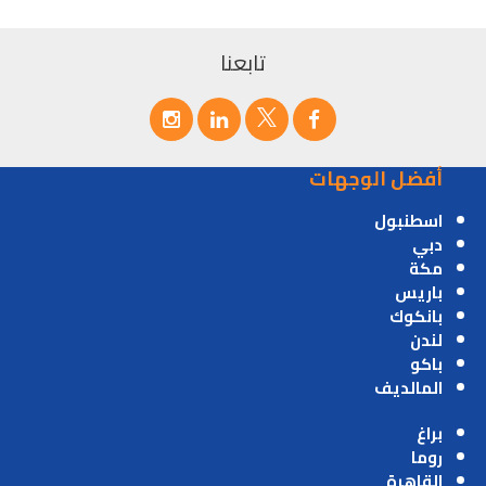
تابعنا
أفضل الوجهات
اسطنبول
دبي
مكة
باريس
بانكوك
لندن
باكو
المالديف
براغ
روما
القاهرة