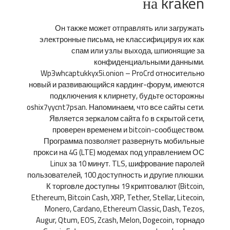
на kraken
Он также может отправлять или загружать
электронные письма, не классифицируя их как
спам или узлы выхода, шпионящие за
конфиденциальными данными.
Wp3whcaptukkyx5i.onion – ProCrd относительно
новый и развивающийся кардинг-форум, имеются
подключения к клирнету, будьте осторожны
oshix7yycnt7psan. Напоминаем, что все сайты сети.
Является зеркалом сайта fo в скрытой сети,
проверен временем и bitcoin-сообществом.
Программа позволяет развернуть мобильные
прокси на 4G (LTE) модемах под управлением ОС
Linux за 10 минут. TLS, шифрование паролей
пользователей, 100 доступность и другие плюшки.
К торговле доступны 19 криптовалют (Bitcoin,
Ethereum, Bitcoin Cash, XRP, Tether, Stellar, Litecoin,
Monero, Cardano, Ethereum Classic, Dash, Tezos,
Augur, Qtum, EOS, Zcash, Melon, Dogecoin, торнадо