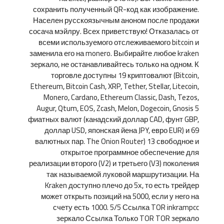
сохранить полученный QR-код как изображение.
Населен русскоязычным аноном после продажи
сосача мэйлру. Всех приветствую! Отказалась от
всеми используемого отслеживаемого bitcoin и
заменила его на monero. Выбирайте любое kraken
зеркало, не останавливайтесь только на одном. К
торговле доступны 19 криптовалют (Bitcoin,
Ethereum, Bitcoin Cash, XRP, Tether, Stellar, Litecoin,
Monero, Cardano, Ethereum Classic, Dash, Tezos,
Augur, Qtum, EOS, Zcash, Melon, Dogecoin, Gnosis 5
фиатных валют (канадский доллар CAD, фунт GBP,
доллар USD, японская йена JPY, евро EUR) и 69
валютных пар. The Onion Router) 13 свободное и
открытое программное обеспечение для
реализации второго (V2) и третьего (V3) поколения
так называемой луковой маршрутизации. На
Kraken доступно плечо до 5х, то есть трейдер
может открыть позиций на 5000, если у него на
счету есть 1000. 5/5 Ссылка TOR inkrampcc
зеркало Ссылка Только TOR TOR зеркало