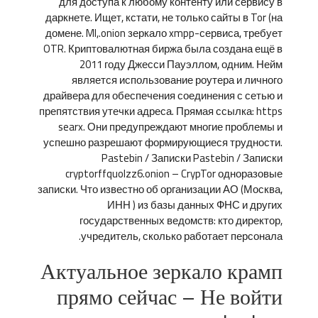
для доступа к любому контенту или сервису в
даркнете. Ищет, кстати, не только сайты в Tor (на
домене. Ml,.onion зеркало xmpp-сервиса, требует
OTR. Криптовалютная биржа была создана ещё в
2011 году Джесси Пауэллом, одним. Нейм
является использование роутера и личного
драйвера для обеспечения соединения с сетью и
препятствия утечки адреса. Прямая ссылка: https
searx. Они предупреждают многие проблемы и
успешно разрешают формирующиеся трудности.
Pastebin / Записки Pastebin / Записки
cryptorffquolzz6.onion – CrypTor одноразовые
записки. Что известно об организации АО (Москва,
ИНН ) из базы данных ФНС и других
государственных ведомств: кто директор,
учредитель, сколько работает персонала.
Актуальное зеркало крамп
прямо сейчас – Не войти