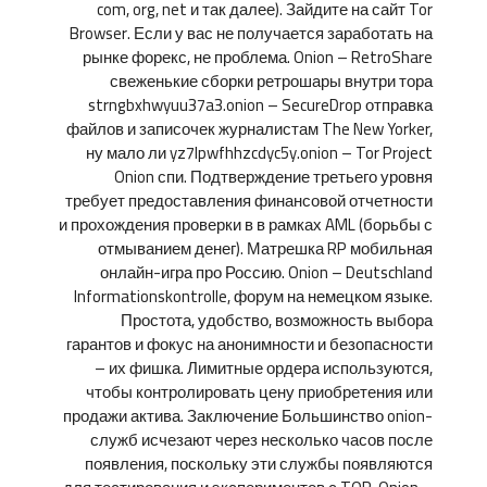
com, org, net и так далее). Зайдите на сайт Tor
Browser. Если у вас не получается заработать на
рынке форекс, не проблема. Onion – RetroShare
свеженькие сборки ретрошары внутри тора
strngbxhwyuu37a3.onion – SecureDrop отправка
файлов и записочек журналистам The New Yorker,
ну мало ли yz7lpwfhhzcdyc5y.onion – Tor Project
Onion спи. Подтверждение третьего уровня
требует предоставления финансовой отчетности
и прохождения проверки в в рамках AML (борьбы с
отмыванием денег). Матрешка RP мобильная
онлайн-игра про Россию. Onion – Deutschland
Informationskontrolle, форум на немецком языке.
Простота, удобство, возможность выбора
гарантов и фокус на анонимности и безопасности
– их фишка. Лимитные ордера используются,
чтобы контролировать цену приобретения или
продажи актива. Заключение Большинство onion-
служб исчезают через несколько часов после
появления, поскольку эти службы появляются