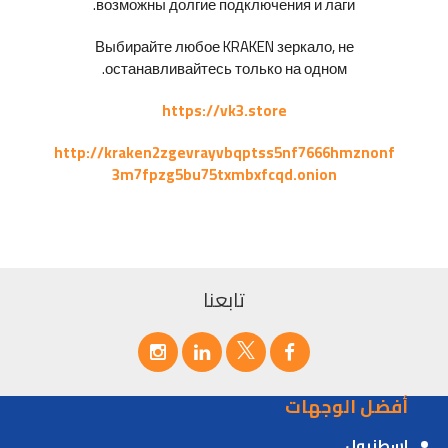
возможны долгие подключения и лаги.
Выбирайте любое KRAKEN зеркало, не
останавливайтесь только на одном.
https://vk3.store
http://kraken2zgevrayvbqptss5nf7666hmznonf
3m7fpzg5bu75txmbxfcqd.onion
تابعنا
أفضل الوجهات
اسطنبول