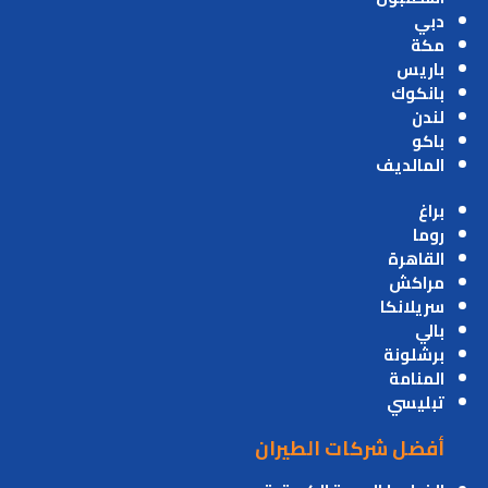
دبي
مكة
باريس
بانكوك
لندن
باكو
المالديف
براغ
روما
القاهرة
مراكش
سريلانكا
بالي
برشلونة
المنامة
تبليسي
أفضل شركات الطيران