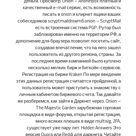
деньги. Просмотр. Onion – Anoninbox платный и
качественный e-mail сервис, есть возможность
писать в onion и клирнет ящики ваших
собеседников scryptmaildniwm6.onion – ScryptMail
есть встроенная система PGP. Рутор был
заблокирован именно на территории РФ, а
дополнение для браузера позволит посетить сайт,
создавая впечатление, что на него зашел
пользователь из другого региона, страны. За
последнее время компанией было куплено
несколько мелких бирж и биткойн-сервисов.
Регистрация на бирже Kraken По мере введения
этих данных регистрация считается пройденной, а
пользователь может приступить к знакомству с
личным кабинетом биржевого счета. Так давайте
же разберемся, как зайти в Даркнет через. Onion –
The Majestic Garden зарубежная торговая
площадка в виде форума, открытая регистрация,
много всяких плюшек в виде multisig, 2FA,
существует уже пару лет. Hidden Answers Это
версия Quora или Reddi для даркнета. Читайте