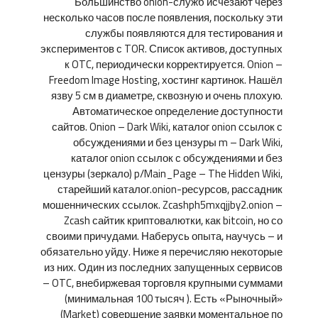
Большинство onion-служб исчезают через
несколько часов после появления, поскольку эти
службы появляются для тестирования и
экспериментов с TOR. Список активов, доступных
к OTC, периодически корректируется. Onion –
Freedom Image Hosting, хостинг картинок. Нашёл
язву 5 см в диаметре, сквозную и очень плохую.
Автоматическое определение доступности
сайтов. Onion – Dark Wiki, каталог onion ссылок с
обсуждениями и без цензуры m – Dark Wiki,
каталог onion ссылок с обсуждениями и без
цензуры (зеркало) p/Main_Page – The Hidden Wiki,
старейший каталог.onion-ресурсов, рассадник
мошеннических ссылок. Zcashph5mxqjjby2.onion –
Zcash сайтик криптовалютки, как bitcoin, но со
своими причудами. Наберусь опыта, научусь – и
обязательно уйду. Ниже я перечисляю некоторые
из них. Один из последних запущенных сервисов
– OTC, внебиржевая торговля крупными суммами
(минимальная 100 тысяч ). Есть «Рыночный»
(Market) совершение заявки моментальное по