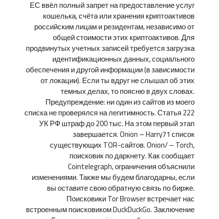
ЕС ввёл полный запрет на предоставление услуг
кошелька, счёта или хранения криптоактивов
российским лицам и резидентам, независимо от
общей стоимости этих криптоактивов. Для
продвинутых учетных записей требуется загрузка
идентификационных данных, социального
обеспечения и другой информации (в зависимости
от локации). Если ты вдруг не слышал об этих
темных делах, то поясню в двух словах.
Предупреждение: ни один из сайтов из моего
списка не проверялся на легитимность. Статья 222
УК РФ штраф до 200 тыс. На этом первый этап
завершается. Onion – Harry71 список
существующих TOR-сайтов. Onion/ – Torch,
поисковик по даркнету. Как сообщает
Cointelegraph, ограничения объяснили
изменениями. Также мы будем благодарны, если
вы оставите свою обратную связь по бирже.
Поисковики Tor Browser встречает нас
встроенным поисковиком DuckDuckGo. Заключение