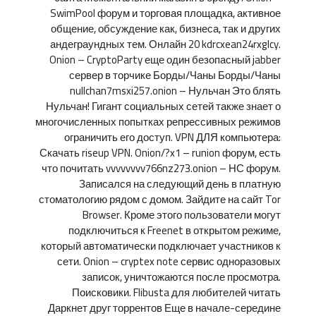
SwimPool форум и торговая площадка, активное
общение, обсуждение как, бизнеса, так и других
андеграундных тем. Онлайн 20 kdrcxean24rxglcy.
Onion – CryptoParty еще один безопасный jabber
сервер в торчике Борды/Чаны Борды/Чаны
nullchan7msxi257.onion – Нульчан Это блять
Нульчан! Гигант социальных сетей также знает о
многочисленных попытках репрессивных режимов
ограничить его доступ. VPN ДЛЯ компьютера:
Скачать riseup VPN. Onion/?x1 – runion форум, есть
что почитать vvvvvvvv766nz273.onion – НС форум.
Записался на следующий день в платную
стоматологию рядом с домом. Зайдите на сайт Tor
Browser. Кроме этого пользователи могут
подключиться к Freenet в открытом режиме,
который автоматически подключает участников к
сети. Onion – cryptex note сервис одноразовых
записок, уничтожаются после просмотра.
Поисковики. Flibusta для любителей читать
Даркнет друг торрентов Еще в начале-середине