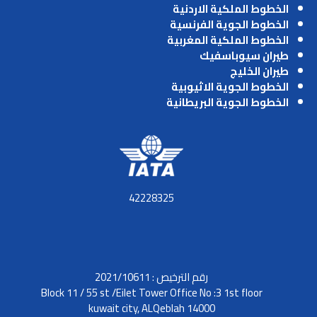
الخطوط الملكية الاردنية
الخطوط الجوية الفرنسية
الخطوط الملكية المغربية
طيران سيوباسفيك
طيران الخليج
الخطوط الجوية الاثيوبية
الخطوط الجوية البريطانية
42228325
رقم الترخيص : 2021/10611
Block 11 / 55 st /Eilet Tower Office No :3 1st floor
kuwait city, ALQeblah 14000