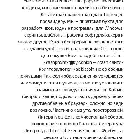
системой. За активность на форуме начисляют
кредиты, которые можно поменять на биткоины.
Кстати факт вашего захода в Tor виден
провайдеру. Мы – пиратская бухта для
разработчиков: годные программы для Windows,
скрипты, шаблоны, графика, софт для хакера и
многое другое. Kraken беспрерывно развивается в
создании удобства использования OTC торгов.
Для покупки Вам понадобятся bitcoinы.
Zcashph5mxqjjby2.onion – Zcash сайтик
криптовалютки, как bitcoin, но со своими
причудами. Так, если оба соединения ускоряются
или замедляются в унисон, то можно установить
взаимосвязь между сессиями Tor. Как мы
говорили выше, подключиться к даркнету через
другие обычные браузеры сложно, но ведь
возможно. Частично хакнута, поосторожней.
Литература. Есть комиссионный сбор за
пополнение торгового баланса. Литература
Литература flibustahezeous3.onion – Флибуста,
зеркало t, литературное сообщество.