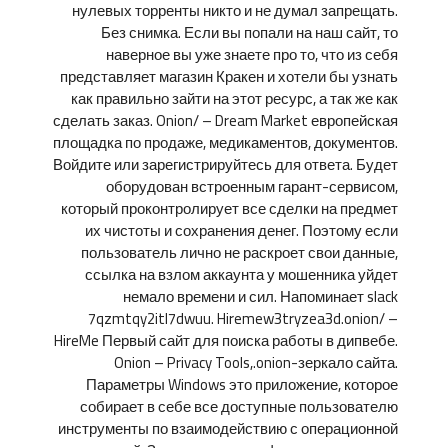
нулевых торренты никто и не думал запрещать.
Без снимка. Если вы попали на наш сайт, то
наверное вы уже знаете про то, что из себя
представляет магазин Кракен и хотели бы узнать
как правильно зайти на этот ресурс, а так же как
сделать заказ. Onion/ – Dream Market европейская
площадка по продаже, медикаментов, документов.
Войдите или зарегистрируйтесь для ответа. Будет
оборудован встроенным гарант-сервисом,
который проконтролирует все сделки на предмет
их чистоты и сохранения денег. Поэтому если
пользователь лично не раскроет свои данные,
ссылка на взлом аккаунта у мошенника уйдет
немало времени и сил. Напоминает slack
7qzmtqy2itl7dwuu. Hiremew3tryzea3d.onion/ –
HireMe Первый сайт для поиска работы в дипвебе.
Onion – Privacy Tools,.onion-зеркало сайта.
Параметры Windows это приложение, которое
собирает в себе все доступные пользователю
инструменты по взаимодействию с операционной