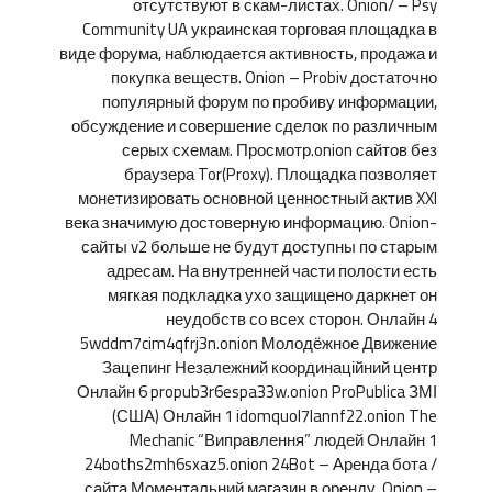
отсутствуют в скам-листах. Onion/ – Psy
Community UA украинская торговая площадка в
виде форума, наблюдается активность, продажа и
покупка веществ. Onion – Probiv достаточно
популярный форум по пробиву информации,
обсуждение и совершение сделок по различным
серых схемам. Просмотр.onion сайтов без
браузера Tor(Proxy). Площадка позволяет
монетизировать основной ценностный актив XXI
века значимую достоверную информацию. Onion-
сайты v2 больше не будут доступны по старым
адресам. На внутренней части полости есть
мягкая подкладка ухо защищено даркнет он
неудобств со всех сторон. Онлайн 4
5wddm7cim4qfrj3n.onion Молодёжное Движение
Зацепинг Незалежний координаційний центр
Онлайн 6 propub3r6espa33w.onion ProPublica ЗМІ
(США) Онлайн 1 idomquol7lannf22.onion The
Mechanic “Виправлення” людей Онлайн 1
24boths2mh6sxaz5.onion 24Bot – Аренда бота /
сайта Моментальний магазин в оренду. Onion –