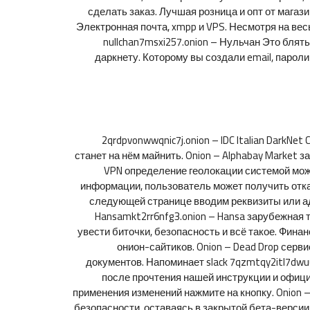
сделать заказ. Лучшая розница и опт от магази
Электронная почта, xmpp и VPS. Несмотря на ве
nullchan7msxi257.onion – Нульчан Это блят
даркнету. Которому вы создали email, пароли 
2qrdpvonwwqnic7j.onion – IDC Italian DarkN
станет на нём майнить. Onion – Alphabay Market
VPN определение геолокации системой мож
информации, пользователь может получить отказ
следующей странице вводим реквизиты или адр
Hansamkt2rr6nfg3.onion – Hansa зарубежная то
увести биточки, безопасность и всё такое. Финан
онион-сайтиков. Onion – Dead Drop сер
документов. Напоминает slack 7qzmtqy2itl7dwuu
после прочтения нашей инструкции и официа
применения изменений нажмите на кнопку. Onion –
безопасности, оставаясь в закрытой бета-версии