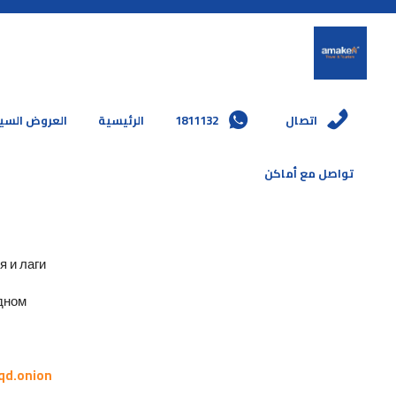
العروض السي
الرئيسية
1811132
اتصال
تواصل مع أماكن
и лаги.
ном.
qd.onion