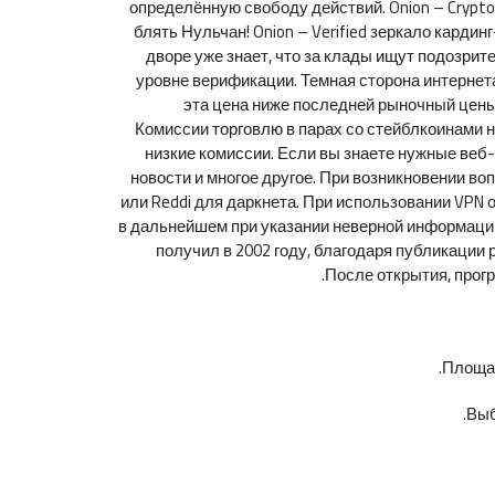
определённую свободу действий. Onion – Crypto
блять Нульчан! Onion – Verified зеркало карди
дворе уже знает, что за клады ищут подозр
уровне верификации. Темная сторона интернета
эта цена ниже последней рыночный цены,
Комиссии торговлю в парах со стейблкоинами н
низкие комиссии. Если вы знаете нужные веб
новости и многое другое. При возникновении во
или Reddi для даркнета. При использовании VPN
в дальнейшем при указании неверной информации
получил в 2002 году, благодаря публикации 
После открытия, прог
Площад
Выб