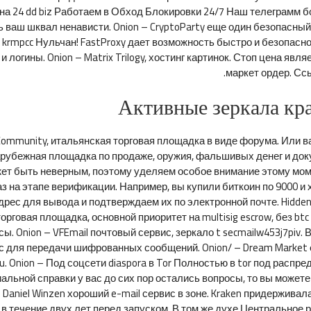
на 24 dd biz Работаем в Обход Блокировки 24/7 Наш телеграмм бот
сь ваш шквал ненависти. Onion – CryptoParty еще один безопасн
ь krmpcc Нульчан! FastProxy дает возможность быстро и безопасно
и логины. Onion – Matrix Trilogy, хостинг картинок. Стоп цена явл
маркет ордер. Ссы
Активные зеркала кра
et Community, итальянская торговая площадка в виде форума. Или 
 зарубежная площадка по продаже, оружия, фальшивых денег и док
ет быть неверным, поэтому уделяем особое внимание этому моме
 на этапе верификации. Например, вы купили биткоин по 9000 и х
ес для вывода и подтверждаем их по электронной почте. Hidden 
рговая площадка, основной приоритет на multisig escrow, без btc
сы. Onion – VFEmail почтовый сервис, зеркало t secmailw453j7piv.
вис для передачи шифрованных сообщений. Onion/ – Dream Market
. Onion – Под соцсети diaspora в Tor Полностью в tor под распр
льной справки у вас до сих пор остались вопросы, то вы можете 
 Daniel Winzen хороший e-mail сервис в зоне. Kraken придержива
 в течение двух лет перед запуском. В том же духе Центральное