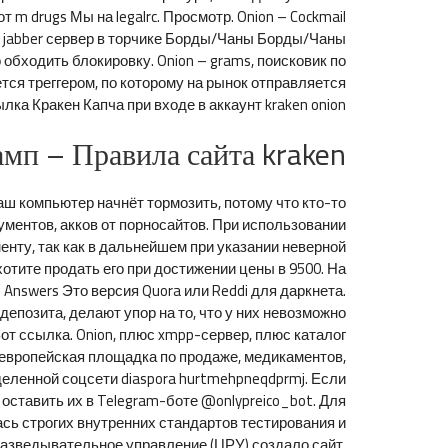
 m drugs Мы на legalrc. Просмотр. Onion – Cockmail
ый jabber сервер в торчике Борды/Чаны Борды/Чаны
 обходить блокировку. Onion – grams, поисковик по
яется треггером, по которому на рынок отправляется
лка Кракен Капча при входе в аккаунт kraken onion.
мп – Правила сайта kraken
ваш компьютер начнёт тормозить, потому что кто-то
ументов, акков от порносайтов. При использовании
нту, так как в дальнейшем при указании неверной
отите продать его при достижении цены в 9500. На
Answers Это версия Quora или Reddi для даркнета.
 депозита, делают упор на то, что у них невозможно
 Вот ссылка. Onion, плюс xmpp-сервер, плюс каталог
 европейская площадка по продаже, медикаментов,
еделенной соцсети diaspora hurtmehpneqdprmj. Если
оставить их в Telegram-боте @onlypreico_bot. Для
лась строгих внутренних стандартов тестирования и
 разведывательное управление (ЦРУ) создало сайт.