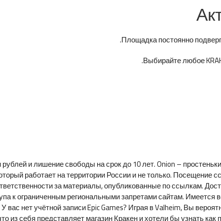
Ак
Площадка постоянно подверга
Выбирайте любое KRAKE
рублей и лишение свободы на срок до 10 лет. Onion – простенький
оторый работает на территории России и не только. Посещение с
ответственности за материалы, опубликованные по ссылкам. Дос
упа к ограниченным региональными запретами сайтам. Имеется 
. У вас нет учётной записи Epic Games? Играя в Valheim, Вы вероя
 что из себя представляет магазин Кракен и хотели бы узнать как п