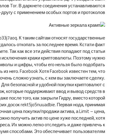
узлов Tor. В даркнете соединения устанавливаются
-другу с применением особых портов и протоколов.
sp33j7aoq. К таким сайтам относят государственные
удалось откопать за последнее время. Кстати факт
те. Так как все эти действия попадают под статьи
и исключения кражи криптовалюты. Поэтому нужно
символы и цифры, чтобы его нельзя было подобрать
з него. Facebook Хотя Facebook известен тем, что
очень сложно узнать, с кем вы заключаете сделку.
 Для безопасной и удобной покупки криптовалют с
ж, которые поддерживают ввод и вывод средств в
аже после того, как закрыли Гидру, вместо которой
их досок rekt5jo5nuuadbie. Первая нода, принимая
ная цена покупки/продажи актива, а Limit – цена,
ожно получить актив по цене хуже последней, хотя
реса. Их можно легко отследить и даже привлечь к
 двумя способами. Это обеспечивает пользователям