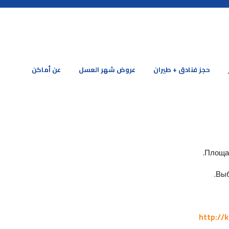
حجز فنادق + طيران
عروض شهر العسل
عن أماكن
Площад
Выб
http://