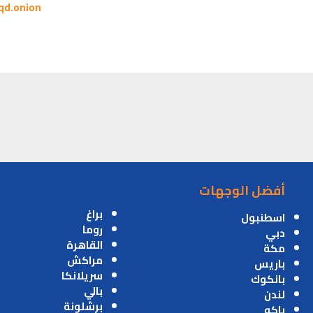
qd.onion
أفضل الوجهات
براغ
اسطنبول
روما
دبي
القاهرة
مكة
مراكش
باريس
سريلانكا
بانكوك
بالي
لندن
برشلونة
باكو