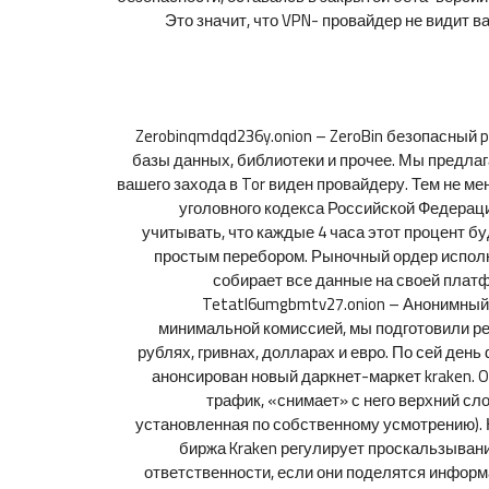
Это значит, что VPN- провайдер не видит 
Zerobinqmdqd236y.onion – ZeroBin безопасный p
базы данных, библиотеки и прочее. Мы предлаг
вашего захода в Tor виден провайдеру. Тем не м
уголовного кодекса Российской Федерац
учитывать, что каждые 4 часа этот процент б
простым перебором. Рыночный ордер исполняе
собирает все данные на своей платф
Tetatl6umgbmtv27.onion – Анонимный 
минимальной комиссией, мы подготовили р
рублях, гривнах, долларах и евро. По сей день
анонсирован новый даркнет-маркет kraken. O
трафик, «снимает» с него верхний сл
установленная по собственному усмотрению). Н
биржа Kraken регулирует проскальзывани
ответственности, если они поделятся информ