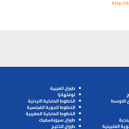
http://
طيران العربية
ج
لوفتهانزا
ق الاوسط
الخطوط الملكية الاردنية
الخطوط الجوية الفرنسية
الخطوط الملكية المغربية
ندية
طيران سيوباسفيك
وية الفلبينية
طيران الخليج