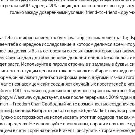
ваш реальный IP-адрес, а VPN защищает вас от плохих выходных 
только между доверенными узлами (friend-to-friend «друг-к
astebin с шифрованием, требует javascript, к сожалению pastagd
аем тебе очередное исследование, в котором делимся всем, что 
енее, вы должны быть осторожны со ссылками, которые вы нажимае
ии. Сайт создан для обеспечения дополнительной безопасности 
удет расти. Используйте в пароле строчные и заглавные буквы, 
тся по текущим ценам в стакане заявок и забирает ликвидность и
орме, он не любит делиться информацией с другими. Из-за этого 
чат с незнакомцем сайт соединяет случайных посетителей в чат.
ейтинг ТОП-5 самых надежных и популярных криптовалютных бир
 форум Wayaway существует, даже после перерыва с 2019 года и д
nion – Freedom Chan Свободный чан с возможностью создания сво
ой шифрования. Выбрать способ покупки (где Market текущая рыноч
ужно с осторожностью использовать этот тип ордеров, так как м
я в пределах. Не используйте свои логины, пароли и почтовые ад
ацией в сети. Торги на бирже Kraken Приступить к торгам можно