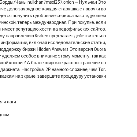
 Борды/Чаны nullchan7msxi257.onion – Нульчан Это
ынче дело заурядное: каждая старушка с лавочки во
идется получить одобрение сервиса на следующем
Финской, теперь международная. При покупке: если
н имеет репутацию хостинга педофильских сайтов.
ому направлению Kraken предлагает действительно
у информации, включая исследовательские статьи,
поддержку биржи. Hidden Answers Это версия Quora
 уделяем особое внимание этому моменту, так как
акой конфиг? А более широкое распространение он
аркнета. Настройка I2P намного сложнее, чем Tor.
азкам на экране, завершите процедуру установки.
и лаги.
ном.