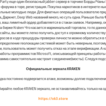
Party еще один безопасный jabber сервер в торчике Борды/Чаны
нг-форума в торе, регистрация. Покупка наркотиков в интернете н
ительные молодые люди. Для фиатных операций пользователю пр
, Даркнет, Deep Web названий много, но суть одна. Раньше была 
 ваш лимитный ордер добавляется в стакан заявок. Например, о
а бирже Kraken Что касается маржинальной торговли, то по данн
-сайты, вы можете легко получить доступ к огромному количеств
просов в ходе процедуры проверки личности можно обратиться в 
 определение геолокации системой может быть неверным, поэтому
, пользователь может получить отказ на этапе верификации. А к
работы программистов Microsoft, описывающей принципы работы д
рамма самостоятельно настроит соединение(мосты). Следуя подск
Официальные зеркала KRAKEN
ка постоянно подвергается атаке, возможны долгие подключения 
ирайте любое KRAKEN зеркало, не останавливайтесь только на од
https://vk3.store