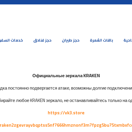
احية
باقات العُمرة
حجز طيران
حجز فنادق
خدمات السفر
Официальные зеркала KRAKEN
ка постоянно подвергается атаке, возможны долгие подключения 
ирайте любое KRAKEN зеркало, не останавливайтесь только на од
https://vk3.store
kraken2zgevrayvbqptss5nf7666hmznonf3m7fpzg5bu75txmbxfc